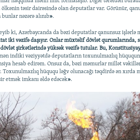
nlar haqqında mənfi imic formalaşıb. Digər tərəfdən burad
u ölkənin təsir dairəsində olan deputatlar var. Görünür, qan
 bunlar nəzərə alınıb
»
.
eyib ki, Azərbaycanda da bəzi deputatlar qanunsuz işlərlə 
tat iki vəzifə daşıyır. Onlar müxtəlif dövlət qurumlarında,
dövlət şirkətlərində yüksək vəzifə tutular. Bu, Konstitusiyay
mən indiki vəziyyətdə deputatların toxunulmazlıq hüququn
siya hesab edirəm. Onsuz da, bəzi məmurlar millət vəkillər
. Toxunulmazlıq hüququ ləğv olunacağı təqdirdə ən xırda 
sir etmək imkanı əldə edəcək
»
.