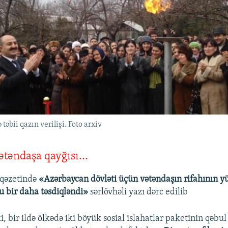
təbii qazın verilişi. Foto arxiv
ətəndaşa qayğısı...
qəzetində
«Azərbaycan dövləti üçün vətəndaşın rifahının y
ğu bir daha təsdiqləndi»
sərlövhəli yazı dərc edilib
i, bir ildə ölkədə iki böyük sosial islahatlar paketinin qəbul