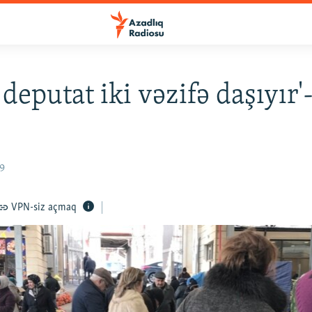
 deputat iki vəzifə daşıyır
19
VPN-siz açmaq