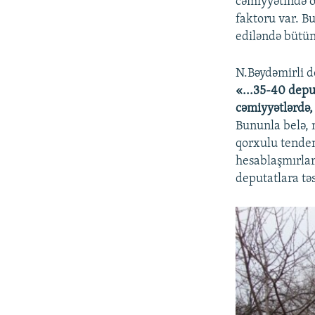
cəmiyyətində o
faktoru var. B
ediləndə bütün
N.Bəydəmirli d
«...35-40 depu
cəmiyyətlərdə, 
Bununla belə, 
qorxulu tenden
hesablaşmırlar
deputatlara tə