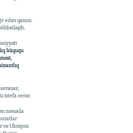
ğv edən qanun
söhbətləşib.
imiyyəti
lıq hüququ
əməsi,
minantlıq
davranar,
 istefa verər.
yən mənada
putatlar
ar və Ukrayna