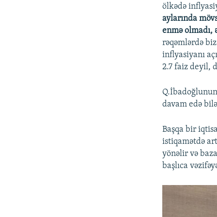
ölkədə inflyas
aylarında mövs
enmə olmadı, ə
rəqəmlərdə biz
inflyasiyanı aç
2.7 faiz deyil,
Q.İbadoğlunun 
davam edə bilə
Başqa bir iqtis
istiqamətdə ar
yönəlir və baz
başlıca vəzifəyə