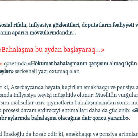
osial rifahı, inflyasiya gözləntiləri, deputatların fəaliyyəti 
anın aparıcı mövzularındandır...
 «Bahalaşma bu aydan başlayaraq...»
t»
qəzetində
«Hökumət bahalaşmanın qarşısını almaq üçün 
rəylər»
sərlövhəli yazı oxumaq olar.
lir ki, Azərbaycanda həyata keçirilən əməkhaqqı və pensiya
asında inflyasiya təşvişi müşahidə olunur. Müəllifin vurğula
r sıra məhsullar üzrə qiymətlərin bahalaşmasından sonra mö
 prosesi davam etdirəcəyi ehtimalları daha da güclənib:
«Ə
br aylarında bahalaşma olacağına dair qorxu yaranıb»
.
d İbadoğlu da hesab edir ki, əməkhaqqı və pensiya artımla