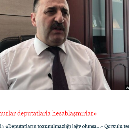
urlar deputatlarla hesablaşmırlar»
da
«Deputatların toxunulmazlığı ləğv olunsa...– Qorxulu t