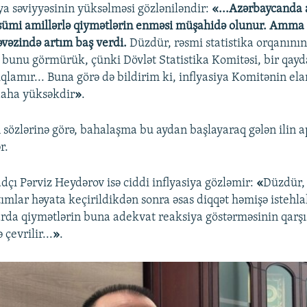
iya səviyyəsinin yüksəlməsi gözləniləndir:
«...Azərbaycanda 
ümi amillərlə qiymətlərin enməsi müşahidə olunur. Amma b
vəzində artım baş verdi.
Düzdür, rəsmi statistika orqanının
 bunu görmürük, çünki Dövlət Statistika Komitəsi, bir qayda
ıqlamır... Buna görə də bildirim ki, inflyasiya Komitənin ela
 daha yüksəkdir
»
.
sözlərinə görə, bahalaşma bu aydan başlayaraq gələn ilin a
r.
adçı Pərviz Heydərov isə ciddi inflyasiya gözləmir:
«
Düzdür, 
tımlar həyata keçirildikdən sonra əsas diqqət həmişə istehl
arda qiymətlərin buna adekvat reaksiya göstərməsinin qarşı
 çevrilir...
»
.