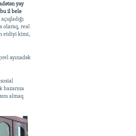
adətən yay
u il belə
 açıqladığı
 olaraq, real
n etdiyi kimi,
prel ayınadək
sosial
ak bazarına
sını almaq