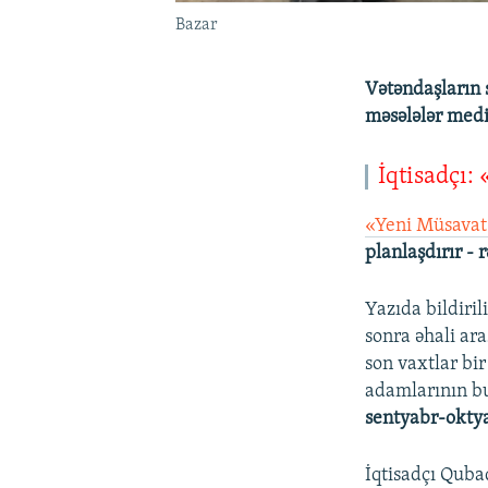
Bazar
Vətəndaşların s
məsələlər medi
İqtisadçı:
«Yeni Müsava
planlaşdırır - 
Yazıda bildiri
sonra əhali ar
son vaxtlar bi
adamlarının bu
sentyabr-oktya
İqtisadçı Quba