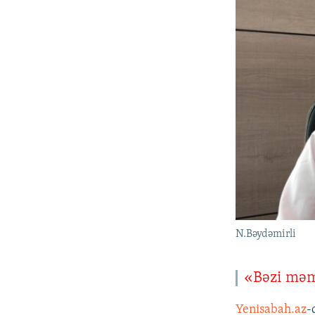
N.Bəydəmirli
«Bəzi məm
Yenisabah.az
-