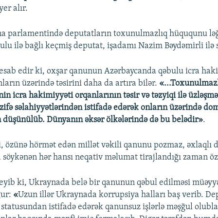
yer alır.
na parlamentində deputatların toxunulmazlıq hüququnu lə
ulu ilə bağlı keçmiş deputat, işadamı Nazim Bəydəmirli ilə 
esab edir ki, oxşar qanunun Azərbaycanda qəbulu icra hak
ların üzərində təsirini daha da artıra bilər.
«...Toxunulmaz
inin icra hakimiyyəti orqanlarının təsir və təzyiqi ilə üzləşm
ifə səlahiyyətlərindən istifadə edərək onların üzərində do
düşünülüb. Dünyanın əksər ölkələrində də bu belədir»
.
ki, özünə hörmət edən millət vəkili qanunu pozmaz, əxlaqlı 
 söykənən hər hansı neqativ məlumat tirajlandığı zaman özü
deyib ki, Ukraynada belə bir qanunun qəbul edilməsi müəy
ğur:
«
Uzun illər Ukraynada korrupsiya halları baş verib. De
statusundan istifadə edərək qanunsuz işlərlə məşğul olubl