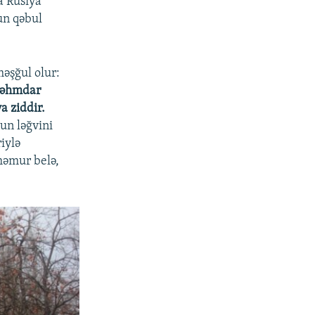
a Rusiya
un qəbul
məşğul olur:
 səhmdar
a ziddir.
un ləğvini
iylə
məmur belə,