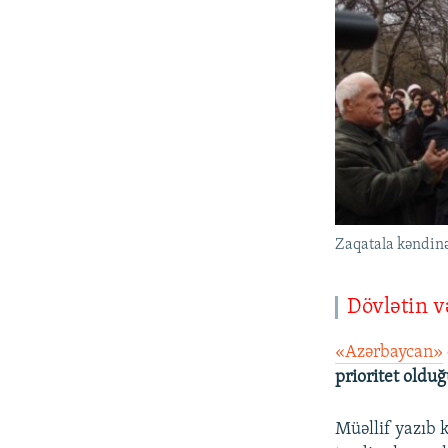
Zaqatala kəndinə 
Dövlətin v
«Azərbaycan»
prioritet oldu
Müəllif yazıb k