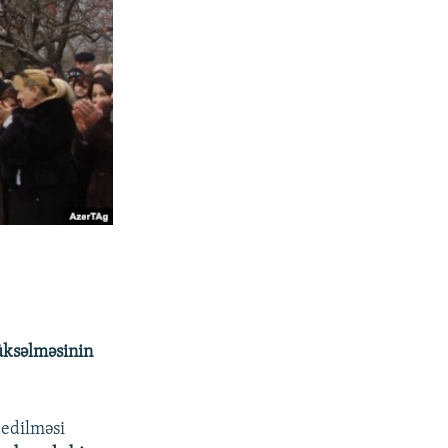
üksəlməsinin
 edilməsi