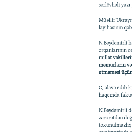
sərlövhəli yazı 
Müəllif Ukray
layihəsinin qəb
N.Bəydəmirli h
orqanlarının on
millət vəkillər
məmurların vəz
etməməsi üçün 
O, əlavə edib 
haqqında fakta
N.Bəydəmirli 
zərurətdən do
toxunulmazlıq 