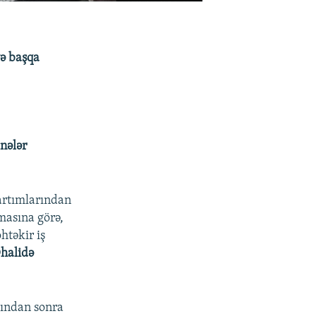
və başqa
nələr
 artımlarından
masına görə,
htəkir iş
halidə
rından sonra