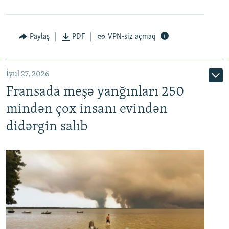
Paylaş
PDF
VPN-siz açmaq
İyul 27, 2026
Fransada meşə yanğınları 250
mindən çox insanı evindən
didərgin salıb