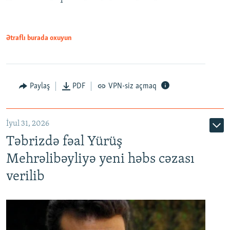
Ətraflı burada oxuyun
Paylaş
PDF
VPN-siz açmaq
İyul 31, 2026
Təbrizdə fəal Yürüş
Mehrəlibəyliyə yeni həbs cəzası
verilib