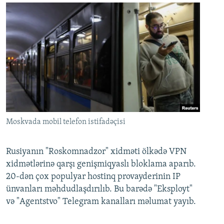
Moskvada mobil telefon istifadəçisi
Rusiyanın "Roskomnadzor" xidməti ölkədə VPN
xidmətlərinə qarşı genişmiqyaslı bloklama aparıb.
20-dən çox populyar hostinq provayderinin IP
ünvanları məhdudlaşdırılıb. Bu barədə "Eksployt"
və "Agentstvo" Telegram kanalları məlumat yayıb.