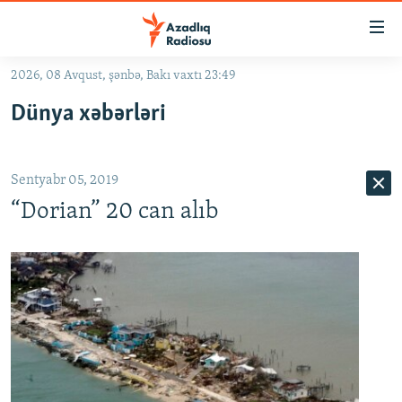
Keçid
linkləri
Əsas
2026, 08 Avqust, şənbə, Bakı vaxtı 23:49
məzmuna
GÜNDƏM
Dünya xəbərləri
qayıt
#İZAHLA
Əsas
KORRUPSIOMETR
naviqasiyaya
Sentyabr 05, 2019
qayıt
#ƏSLINDƏ
Axtarışa
“Dorian” 20 can alıb
FƏRQƏ BAX
keç
QANUNI DOĞRU
ARAŞDIRMA
MULTIMEDIA
RADIO ARXIV
VIDEO
HAQQIMIZDA
FOTOQALEREYA
OXU ZALI