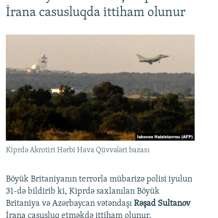
İrana casusluqda ittiham olunur
Kiprdə Akrotiri Hərbi Hava Qüvvələri bazası
Böyük Britaniyanın terrorla mübarizə polisi iyulun
31-də bildirib ki, Kiprdə saxlanılan Böyük
Britaniya və Azərbaycan vətəndaşı
Rəşad Sultanov
İrana casusluq etməkdə ittiham olunur.