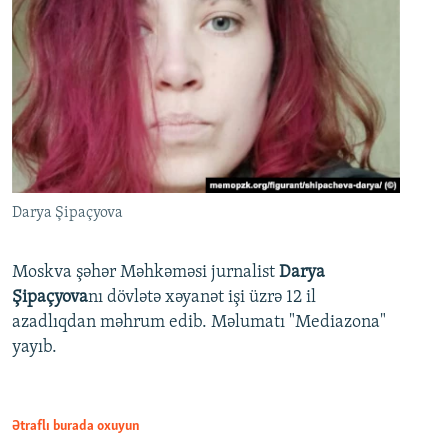
Darya Şipaçyova
Moskva şəhər Məhkəməsi jurnalist
Darya
Şipaçyova
nı dövlətə xəyanət işi üzrə 12 il
azadlıqdan məhrum edib. Məlumatı "Mediazona"
yayıb.
Ətraflı burada oxuyun