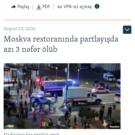
Paylaş
PDF
VPN-siz açmaq
Avqust 03, 2026
Moskva restoranında partlayışda
azı 3 nəfər ölüb
Hadisənin baş verdiyi ərazi