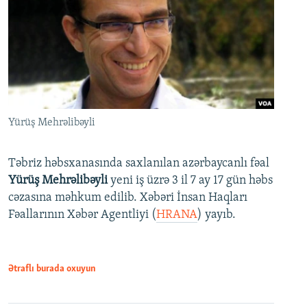
Yürüş Mehrəlibəyli
Təbriz həbsxanasında saxlanılan azərbaycanlı fəal
Yürüş Mehrəlibəyli
yeni iş üzrə 3 il 7 ay 17 gün həbs
cəzasına məhkum edilib. Xəbəri İnsan Haqları
Fəallarının Xəbər Agentliyi (
HRANA
) yayıb.
Ətraflı burada oxuyun