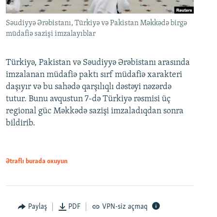
Səudiyyə Ərəbistanı, Türkiyə və Pakistan Məkkədə birgə
müdafiə sazişi imzalayıblar
Türkiyə, Pakistan və Səudiyyə Ərəbistanı arasında
imzalanan müdafiə paktı sırf müdafiə xarakteri
daşıyır və bu sahədə qarşılıqlı dəstəyi nəzərdə
tutur. Bunu avqustun 7-də Türkiyə rəsmisi üç
regional güc Məkkədə sazişi imzaladıqdan sonra
bildirib.
Ətraflı burada oxuyun
Paylaş
PDF
VPN-siz açmaq