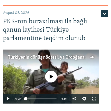
Avqust 05, 2026
PKK-nın buraxılması ilə bağlı
qanun layihəsi Türkiyə
parlamentinə təqdim olunub
Türkiyənin dönüş nöqtəsi, ya Ərdoğana üçüncü şans: PKK ilə qəfil barışıq nə deməkdir?
No media source currently available
Auto
0:00
5:56
240p