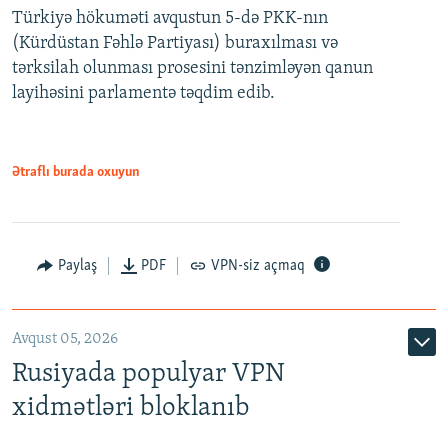
Türkiyə hökuməti avqustun 5-də PKK-nın
360p
(Kürdüstan Fəhlə Partiyası) buraxılması və
480p
Auto
240p
360p
480p
tərksilah olunması prosesini tənzimləyən qanun
720p
layihəsini parlamentə təqdim edib.
720p
1080p
1080p
Ətraflı burada oxuyun
Paylaş
PDF
VPN-siz açmaq
Avqust 05, 2026
Rusiyada populyar VPN
xidmətləri bloklanıb