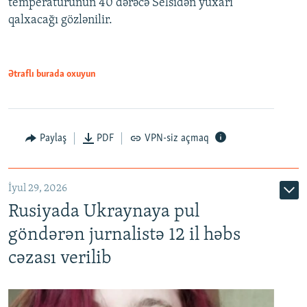
temperaturunun 40 dərəcə Selsidən yuxarı
qalxacağı gözlənilir.
Ətraflı burada oxuyun
Paylaş
PDF
VPN-siz açmaq
İyul 29, 2026
Rusiyada Ukraynaya pul
göndərən jurnalistə 12 il həbs
cəzası verilib