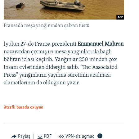
Fransada meşə yanğınından qalxan tüstü
İyulun 27-də Fransa prezidenti
Emmanuel Makron
nəzarətdən çıxmış iri meşə yanğınları ilə bağlı
böhran iclası keçirib. Yanğınlar 250 mindən çox
insanı evlərindən didərgin salıb. "The Associated
Press" yanğınların yayılma sürətinin azalması
əlamətlərinin də olduğunu yazır.
Ətraflı burada oxuyun
Paylaş
PDF
VPN-siz açmaq