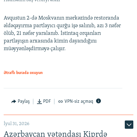
Avqustun 2-də Moskvanın mərkəzində restoranda
əldəqayırma partlayıcı qurğu işə salınıb, azı 3 nəfər
ölüb, 21 nəfər yaralanıb. İstintaq orqanları
partlayışın arxasında kimin dayandığını
müəyyənləşdirməyə çalışır.
Ətraflı burada oxuyun
Paylaş
PDF
VPN-siz açmaq
İyul 31, 2026
Azərbaycan vətəndaşı Kiprdə