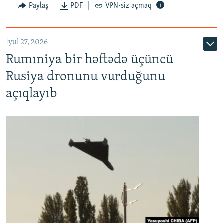
Paylaş
PDF
VPN-siz açmaq
İyul 27, 2026
Rumıniya bir həftədə üçüncü
Rusiya dronunu vurduğunu
açıqlayıb