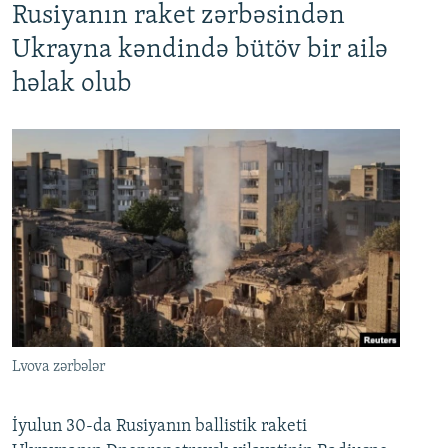
Rusiyanın raket zərbəsindən
Ukrayna kəndində bütöv bir ailə
həlak olub
Lvova zərbələr
İyulun 30-da Rusiyanın ballistik raketi