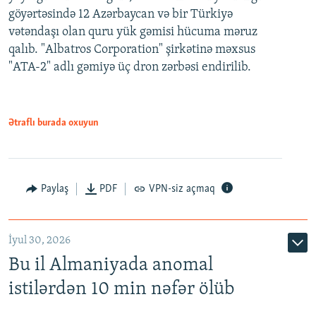
göyərtəsində 12 Azərbaycan və bir Türkiyə
vətəndaşı olan quru yük gəmisi hücuma məruz
qalıb. "Albatros Corporation" şirkətinə məxsus
"ATA-2" adlı gəmiyə üç dron zərbəsi endirilib.
Ətraflı burada oxuyun
Paylaş
PDF
VPN-siz açmaq
İyul 30, 2026
Bu il Almaniyada anomal
istilərdən 10 min nəfər ölüb