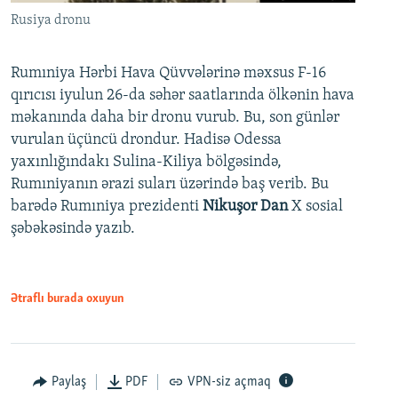
Rusiya dronu
Rumıniya Hərbi Hava Qüvvələrinə məxsus F-16
qırıcısı iyulun 26-da səhər saatlarında ölkənin hava
məkanında daha bir dronu vurub. Bu, son günlər
vurulan üçüncü drondur. Hadisə Odessa
yaxınlığındakı Sulina-Kiliya bölgəsində,
Rumıniyanın ərazi suları üzərində baş verib. Bu
barədə Rumıniya prezidenti
Nikuşor Dan
X sosial
şəbəkəsində yazıb.
Ətraflı burada oxuyun
Paylaş
PDF
VPN-siz açmaq