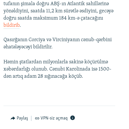
tufanın şimala doğru ABŞ-ın Atlantik sahillərinə
yönəldiyini, saatda 11,2 km sürətlə əsdiyini, gecəyə
doğru saatda maksimum 184 km-ə çatacağını
bildirib
.
Qasırğanın Corciya və Virciniyanın cənub-qərbini
əhatələyəcəyi bildirilir.
Həmin ştatlardan milyonlarla sakinə köçürülmə
xəbərdarlığı olunub. Cənubi Karolinada isə 1500-
dən artıq adam 28 sığınacağa köçüb.
Paylaş
VPN-siz açmaq