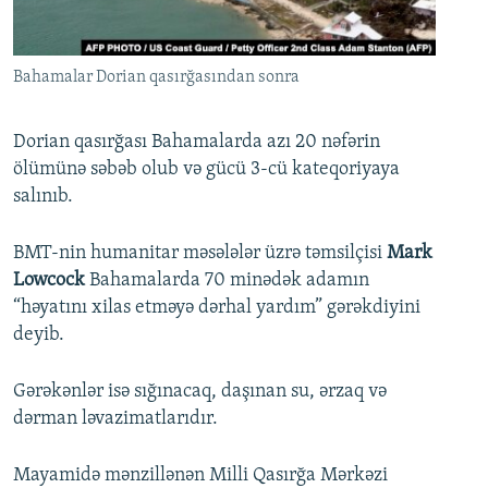
İNFOQRAFIKA
AZƏRBAYCAN ƏDƏBIYYATI KITABXANASI
MISSIYAMIZ
BIZI IZLƏ
KARIKATURA
İSLAM VƏ DEMOKRATIYA
PEŞƏ ETIKASI VƏ JURNALISTIKA STANDARTLARIMIZ
Bahamalar Dorian qasırğasından sonra
İZ - MƏDƏNIYYƏT PROQRAMI
MATERIALLARIMIZDAN ISTIFADƏ
AZADLIQRADIOSU MOBIL TELEFONUNUZDA
RFE/RL-in bütün saytları
Dorian qasırğası Bahamalarda azı 20 nəfərin
ölümünə səbəb olub və gücü 3-cü kateqoriyaya
BIZIMLƏ ƏLAQƏ
salınıb.
XƏBƏR BÜLLETENLƏRIMIZ
BMT-nin humanitar məsələlər üzrə təmsilçisi
Mark
Lowcock
Bahamalarda 70 minədək adamın
“həyatını xilas etməyə dərhal yardım” gərəkdiyini
deyib.
Gərəkənlər isə sığınacaq, daşınan su, ərzaq və
dərman ləvazimatlarıdır.
Mayamidə mənzillənən Milli Qasırğa Mərkəzi