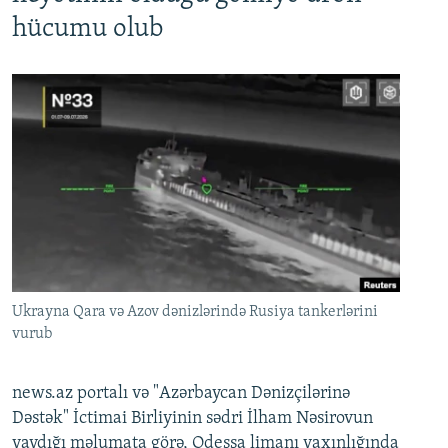
hücumu olub
Ukrayna Qara və Azov dənizlərində Rusiya tankerlərini
vurub
news.az portalı və "Azərbaycan Dənizçilərinə
Dəstək" İctimai Birliyinin sədri İlham Nəsirovun
yaydığı məlumata görə, Odessa limanı yaxınlığında