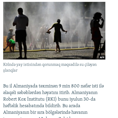
Kölndə yay istisindən qorunmaq məqsədilə su çiləyən
şlanqlar
Bu il Almaniyada təxminən 9 min 800 nəfər isti ilə
əlaqəli səbəblərdən həyatını itirib. Almaniyanın
Robert Kox İnstitutu (RKI) bunu iyulun 30-da
həftəlik hesabatında bildirib. Bu arada
Almaniyanın bir sıra bölgələrində havanın