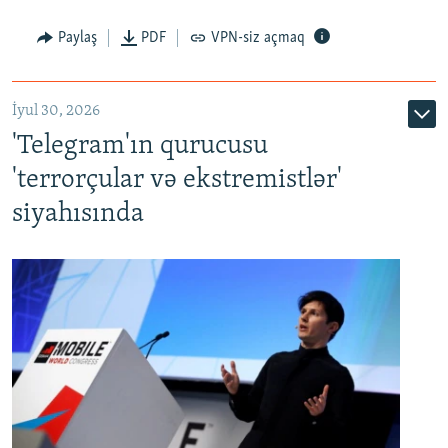
Paylaş
PDF
VPN-siz açmaq
İyul 30, 2026
'Telegram'ın qurucusu
'terrorçular və ekstremistlər'
siyahısında