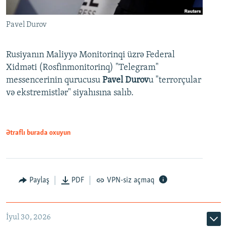
Pavel Durov
Rusiyanın Maliyyə Monitorinqi üzrə Federal
Xidməti (Rosfinmonitorinq) "Telegram"
messencerinin qurucusu
Pavel Durov
u "terrorçular
və ekstremistlər" siyahısına salıb.
Ətraflı burada oxuyun
Paylaş
PDF
VPN-siz açmaq
İyul 30, 2026