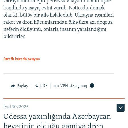
Ukraynanın Dnepropetrovsk vilayətinin Radiuşne
kəndində yaşayış evini vurub. Nəticədə, demək
olar ki, bütöv bir ailə həlak olub. Ukrayna rəsmiləri
raket və dron hücumlarından ölkə üzrə azı doqquz
nəfərin öldüyünü, onlarla insanın yaralandığını
bildirirlər.
Ətraflı burada oxuyun
Paylaş
PDF
VPN-siz açmaq
İyul 30, 2026
Odessa yaxınlığında Azərbaycan
heyətinin olduğu gəmiyə dron