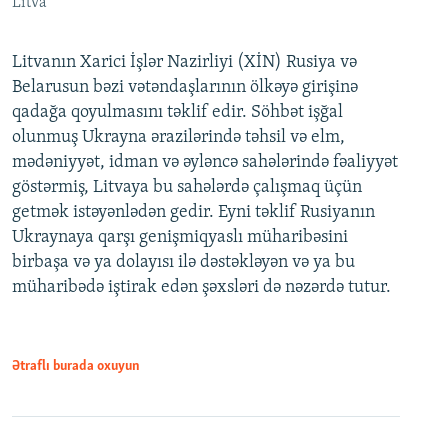
Litva
Litvanın Xarici İşlər Nazirliyi (XİN) Rusiya və
Belarusun bəzi vətəndaşlarının ölkəyə girişinə
qadağa qoyulmasını təklif edir. Söhbət işğal
olunmuş Ukrayna ərazilərində təhsil və elm,
mədəniyyət, idman və əyləncə sahələrində fəaliyyət
göstərmiş, Litvaya bu sahələrdə çalışmaq üçün
getmək istəyənlədən gedir. Eyni təklif Rusiyanın
Ukraynaya qarşı genişmiqyaslı müharibəsini
birbaşa və ya dolayısı ilə dəstəkləyən və ya bu
müharibədə iştirak edən şəxsləri də nəzərdə tutur.
Ətraflı burada oxuyun