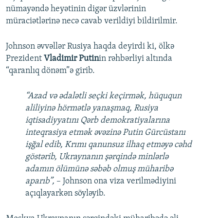
nümayəndə heyətinin digər üzvlərinin
müraciətlərinə necə cavab verildiyi bildirilmir.
Johnson əvvəllər Rusiya haqda deyirdi ki, ölkə
Prezident
Vladimir Putin
in rəhbərliyi altında
“qaranlıq dönəm”ə girib.
“Azad və ədalətli seçki keçirmək, hüququn
aliliyinə hörmətlə yanaşmaq, Rusiya
iqtisadiyyatını Qərb demokratiyalarına
inteqrasiya etmək əvəzinə Putin Gürcüstanı
işğal edib, Krımı qanunsuz ilhaq etməyə cəhd
göstərib, Ukraynanın şərqində minlərlə
adamın ölümünə səbəb olmuş müharibə
aparıb”,
– Johnson ona viza verilmədiyini
açıqlayarkən söyləyib.