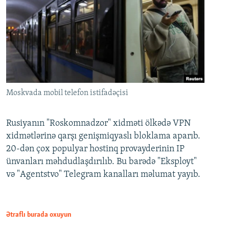
Moskvada mobil telefon istifadəçisi
Rusiyanın "Roskomnadzor" xidməti ölkədə VPN
xidmətlərinə qarşı genişmiqyaslı bloklama aparıb.
20-dən çox populyar hostinq provayderinin IP
ünvanları məhdudlaşdırılıb. Bu barədə "Eksployt"
və "Agentstvo" Telegram kanalları məlumat yayıb.
Ətraflı burada oxuyun