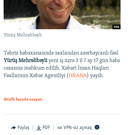
Yürüş Mehrəlibəyli
Təbriz həbsxanasında saxlanılan azərbaycanlı fəal
Yürüş Mehrəlibəyli
yeni iş üzrə 3 il 7 ay 17 gün həbs
cəzasına məhkum edilib. Xəbəri İnsan Haqları
Fəallarının Xəbər Agentliyi (
HRANA
) yayıb.
Ətraflı burada oxuyun
Paylaş
PDF
VPN-siz açmaq