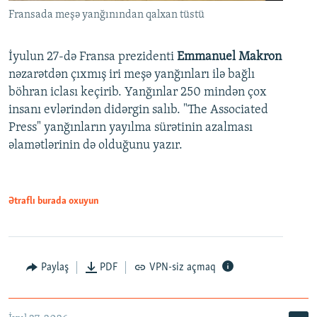
Fransada meşə yanğınından qalxan tüstü
İyulun 27-də Fransa prezidenti
Emmanuel Makron
nəzarətdən çıxmış iri meşə yanğınları ilə bağlı
böhran iclası keçirib. Yanğınlar 250 mindən çox
insanı evlərindən didərgin salıb. "The Associated
Press" yanğınların yayılma sürətinin azalması
əlamətlərinin də olduğunu yazır.
Ətraflı burada oxuyun
Paylaş
PDF
VPN-siz açmaq