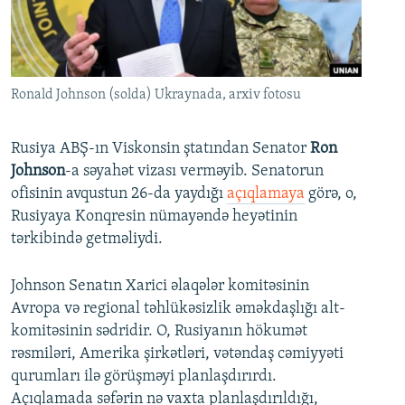
İNFOQRAFIKA
AZƏRBAYCAN ƏDƏBIYYATI KITABXANASI
MISSIYAMIZ
BIZI IZLƏ
KARIKATURA
İSLAM VƏ DEMOKRATIYA
PEŞƏ ETIKASI VƏ JURNALISTIKA STANDARTLARIMIZ
İZ - MƏDƏNIYYƏT PROQRAMI
MATERIALLARIMIZDAN ISTIFADƏ
Ronald Johnson (solda) Ukraynada, arxiv fotosu
AZADLIQRADIOSU MOBIL TELEFONUNUZDA
RFE/RL-in bütün saytları
BIZIMLƏ ƏLAQƏ
Rusiya ABŞ-ın Viskonsin ştatından Senator
Ron
Johnson
-a səyahət vizası verməyib. Senatorun
XƏBƏR BÜLLETENLƏRIMIZ
ofisinin avqustun 26-da yaydığı
açıqlamaya
görə, o,
Rusiyaya Konqresin nümayəndə heyətinin
tərkibində getməliydi.
Johnson Senatın Xarici əlaqələr komitəsinin
Avropa və regional təhlükəsizlik əməkdaşlığı alt-
komitəsinin sədridir. O, Rusiyanın hökumət
rəsmiləri, Amerika şirkətləri, vətəndaş cəmiyyəti
qurumları ilə görüşməyi planlaşdırırdı.
Açıqlamada səfərin nə vaxta planlaşdırıldığı,