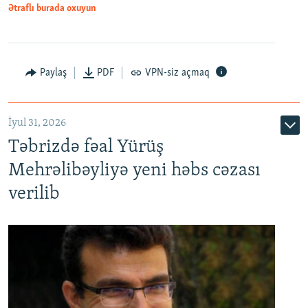
Ətraflı burada oxuyun
Paylaş
PDF
VPN-siz açmaq
İyul 31, 2026
Təbrizdə fəal Yürüş
Mehrəlibəyliyə yeni həbs cəzası
verilib