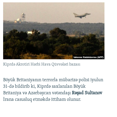
Kiprdə Akrotiri Hərbi Hava Qüvvələri bazası
Böyük Britaniyanın terrorla mübarizə polisi iyulun
31-də bildirib ki, Kiprdə saxlanılan Böyük
Britaniya və Azərbaycan vətəndaşı
Rəşad Sultanov
İrana casusluq etməkdə ittiham olunur.