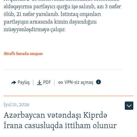
əldəqayırma partlayıcı qurğu işə salınıb, azı 3 nəfər
ölüb, 21 nəfər yaralanıb. İstintaq orqanları
partlayışın arxasında kimin dayandığını
müəyyənləşdirməyə çalışır.
Ətraflı burada oxuyun
Paylaş
PDF
VPN-siz açmaq
İyul 31, 2026
Azərbaycan vətəndaşı Kiprdə
İrana casusluqda ittiham olunur