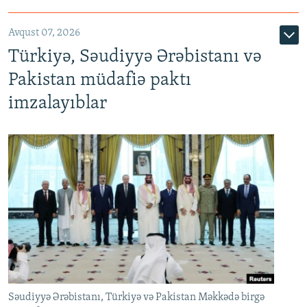
Avqust 07, 2026
Türkiyə, Səudiyyə Ərəbistanı və
Pakistan müdafiə paktı
imzalayıblar
Səudiyyə Ərəbistanı, Türkiyə və Pakistan Məkkədə birgə