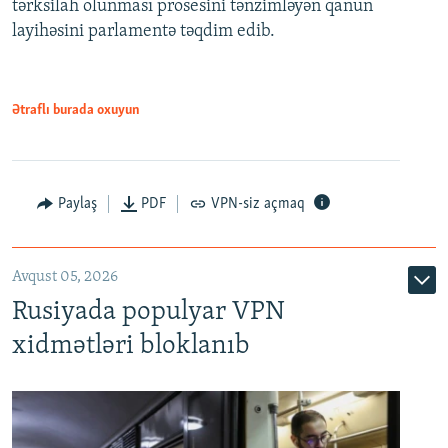
tərksilah olunması prosesini tənzimləyən qanun
720p
layihəsini parlamentə təqdim edib.
720p
1080p
1080p
Ətraflı burada oxuyun
Paylaş
PDF
VPN-siz açmaq
Avqust 05, 2026
Rusiyada populyar VPN
xidmətləri bloklanıb