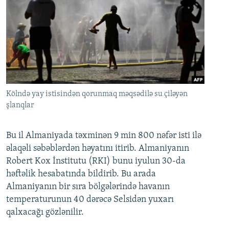
Kölndə yay istisindən qorunmaq məqsədilə su çiləyən
şlanqlar
Bu il Almaniyada təxminən 9 min 800 nəfər isti ilə
əlaqəli səbəblərdən həyatını itirib. Almaniyanın
Robert Kox İnstitutu (RKI) bunu iyulun 30-da
həftəlik hesabatında bildirib. Bu arada
Almaniyanın bir sıra bölgələrində havanın
temperaturunun 40 dərəcə Selsidən yuxarı
qalxacağı gözlənilir.