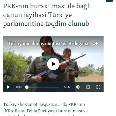
PKK-nın buraxılması ilə bağlı
qanun layihəsi Türkiyə
parlamentinə təqdim olunub
Türkiyənin dönüş nöqtəsi, ya Ərdoğana üçüncü şans: PKK ilə qəfil barışıq nə deməkdir?
No media source currently available
Auto
0:00
5:56
240p
Türkiyə hökuməti avqustun 5-də PKK-nın
360p
(Kürdüstan Fəhlə Partiyası) buraxılması və
480p
Auto
240p
360p
480p