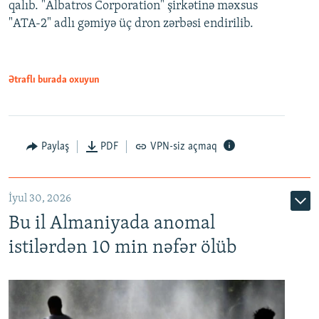
qalıb. "Albatros Corporation" şirkətinə məxsus
"ATA-2" adlı gəmiyə üç dron zərbəsi endirilib.
Ətraflı burada oxuyun
Paylaş
PDF
VPN-siz açmaq
İyul 30, 2026
Bu il Almaniyada anomal
istilərdən 10 min nəfər ölüb