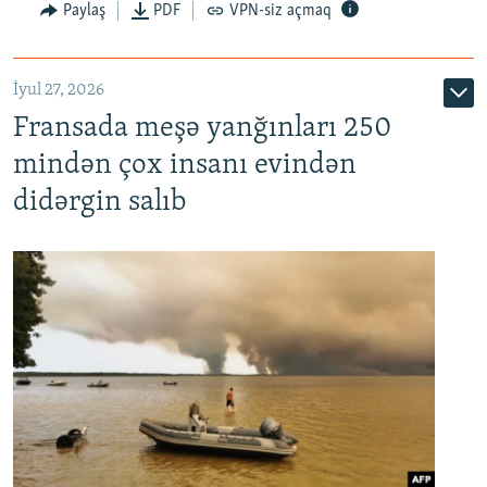
Paylaş
PDF
VPN-siz açmaq
İyul 27, 2026
Fransada meşə yanğınları 250
mindən çox insanı evindən
didərgin salıb