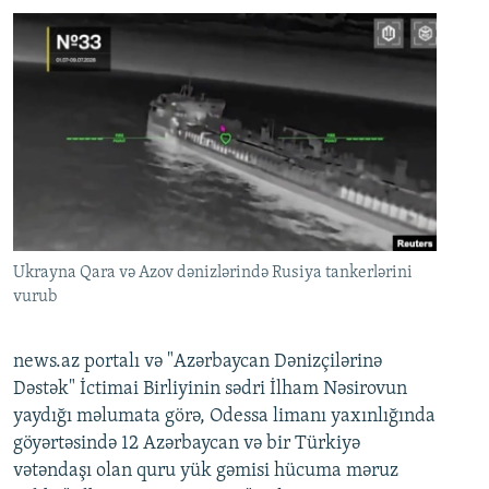
Ukrayna Qara və Azov dənizlərində Rusiya tankerlərini
vurub
news.az portalı və "Azərbaycan Dənizçilərinə
Dəstək" İctimai Birliyinin sədri İlham Nəsirovun
yaydığı məlumata görə, Odessa limanı yaxınlığında
göyərtəsində 12 Azərbaycan və bir Türkiyə
vətəndaşı olan quru yük gəmisi hücuma məruz