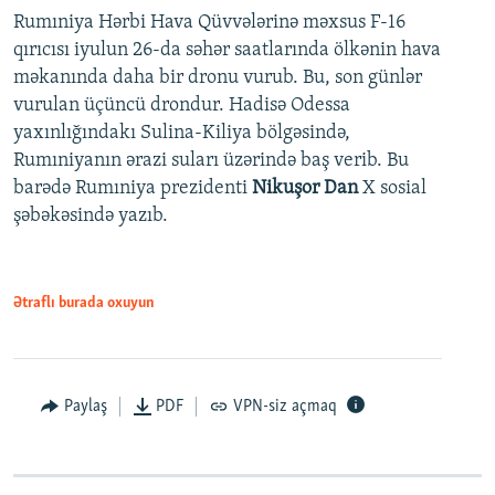
Rumıniya Hərbi Hava Qüvvələrinə məxsus F-16
qırıcısı iyulun 26-da səhər saatlarında ölkənin hava
məkanında daha bir dronu vurub. Bu, son günlər
vurulan üçüncü drondur. Hadisə Odessa
yaxınlığındakı Sulina-Kiliya bölgəsində,
Rumıniyanın ərazi suları üzərində baş verib. Bu
barədə Rumıniya prezidenti
Nikuşor Dan
X sosial
şəbəkəsində yazıb.
Ətraflı burada oxuyun
Paylaş
PDF
VPN-siz açmaq