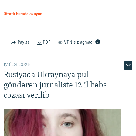
Ətraflı burada oxuyun
Paylaş
PDF
VPN-siz açmaq
İyul 29, 2026
Rusiyada Ukraynaya pul
göndərən jurnalistə 12 il həbs
cəzası verilib