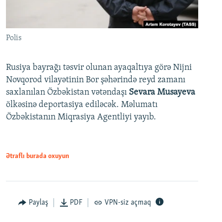
Polis
Rusiya bayrağı təsvir olunan ayaqaltıya görə Nijni
Novqorod vilayətinin Bor şəhərində reyd zamanı
saxlanılan Özbəkistan vətəndaşı
Sevara Musayeva
ölkəsinə deportasiya ediləcək. Məlumatı
Özbəkistanın Miqrasiya Agentliyi yayıb.
Ətraflı burada oxuyun
Paylaş
PDF
VPN-siz açmaq