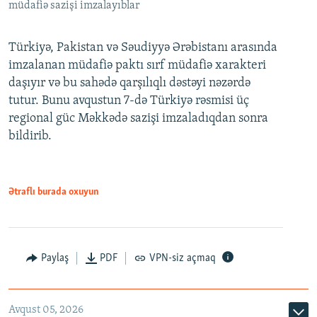
müdafiə sazişi imzalayıblar
Türkiyə, Pakistan və Səudiyyə Ərəbistanı arasında
imzalanan müdafiə paktı sırf müdafiə xarakteri
daşıyır və bu sahədə qarşılıqlı dəstəyi nəzərdə
tutur. Bunu avqustun 7-də Türkiyə rəsmisi üç
regional güc Məkkədə sazişi imzaladıqdan sonra
bildirib.
Ətraflı burada oxuyun
Paylaş
PDF
VPN-siz açmaq
Avqust 05, 2026