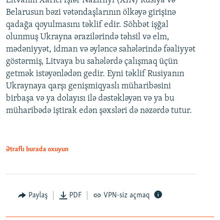
Litvanın Xarici İşlər Nazirliyi (XİN) Rusiya və
Belarusun bəzi vətəndaşlarının ölkəyə girişinə
qadağa qoyulmasını təklif edir. Söhbət işğal
olunmuş Ukrayna ərazilərində təhsil və elm,
mədəniyyət, idman və əyləncə sahələrində fəaliyyət
göstərmiş, Litvaya bu sahələrdə çalışmaq üçün
getmək istəyənlədən gedir. Eyni təklif Rusiyanın
Ukraynaya qarşı genişmiqyaslı müharibəsini
birbaşa və ya dolayısı ilə dəstəkləyən və ya bu
müharibədə iştirak edən şəxsləri də nəzərdə tutur.
Ətraflı burada oxuyun
Paylaş
PDF
VPN-siz açmaq