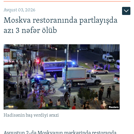
Avqust 03, 2026
Moskva restoranında partlayışda
azı 3 nəfər ölüb
Hadisənin baş verdiyi ərazi
Avqustun 2-də Moskvanın mərkəzində restoranda