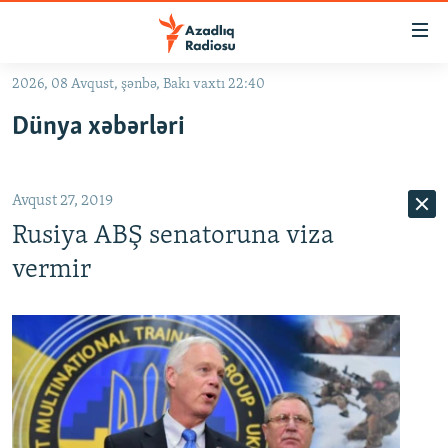
Keçid
linkləri
Əsas
2026, 08 Avqust, şənbə, Bakı vaxtı 22:40
məzmuna
GÜNDƏM
Dünya xəbərləri
qayıt
#İZAHLA
Əsas
KORRUPSIOMETR
naviqasiyaya
Avqust 27, 2019
qayıt
#ƏSLINDƏ
Axtarışa
Rusiya ABŞ senatoruna viza
FƏRQƏ BAX
keç
vermir
QANUNI DOĞRU
ARAŞDIRMA
MULTIMEDIA
RADIO ARXIV
VIDEO
HAQQIMIZDA
FOTOQALEREYA
OXU ZALI