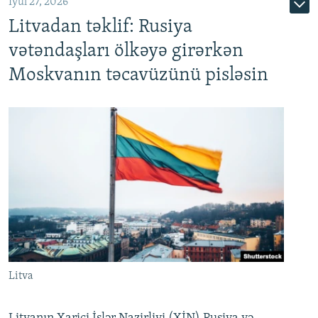
İyul 27, 2026
Litvadan təklif: Rusiya
vətəndaşları ölkəyə girərkən
Moskvanın təcavüzünü pisləsin
Litva