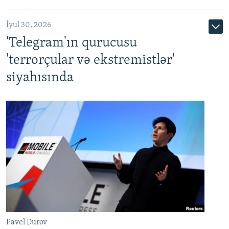
İyul 30, 2026
'Telegram'ın qurucusu
'terrorçular və ekstremistlər'
siyahısında
Pavel Durov