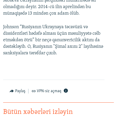
Moskva Ukraynanın şərqindəki müharibədə əli
olmadığını deyir. 2014-cü ilin aprelindən bu
münaqişədə 13 mindən çox adam ölüb.
Johnson “Rusiyanın Ukraynaya təcavüzü və
dissidentləri hədəfə alması üçün məsuliyyətə cəlb
etməkdən ötrü” bir neçə qanunvericilik aktını da
dəstəkləyib. O, Rusiyanın "Şimal axını 2" layihəsinə
sanksiyalara tərəfdar çıxıb.
Paylaş
VPN-siz açmaq
Bütün xəbərləri izləyin