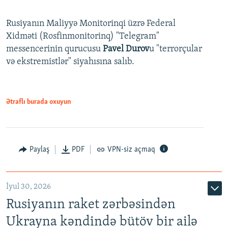
Rusiyanın Maliyyə Monitorinqi üzrə Federal
Xidməti (Rosfinmonitorinq) "Telegram"
messencerinin qurucusu
Pavel Durov
u "terrorçular
və ekstremistlər" siyahısına salıb.
Ətraflı burada oxuyun
Paylaş
PDF
VPN-siz açmaq
İyul 30, 2026
Rusiyanın raket zərbəsindən
Ukrayna kəndində bütöv bir ailə