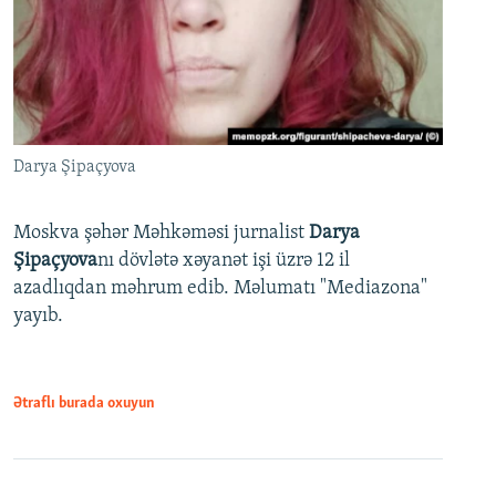
Darya Şipaçyova
Moskva şəhər Məhkəməsi jurnalist
Darya
Şipaçyova
nı dövlətə xəyanət işi üzrə 12 il
azadlıqdan məhrum edib. Məlumatı "Mediazona"
yayıb.
Ətraflı burada oxuyun