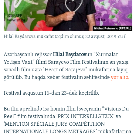
İNFOQRAFIKA
AZƏRBAYCAN ƏDƏBIYYATI KITABXANASI
MISSIYAMIZ
BIZI IZLƏ
KARIKATURA
İSLAM VƏ DEMOKRATIYA
PEŞƏ ETIKASI VƏ JURNALISTIKA STANDARTLARIMIZ
İZ - MƏDƏNIYYƏT PROQRAMI
MATERIALLARIMIZDAN ISTIFADƏ
Hilal Baydarova mükafat təqdim olunur, 22 avqust, 2019-cu il
AZADLIQRADIOSU MOBIL TELEFONUNUZDA
RFE/RL-in bütün saytları
BIZIMLƏ ƏLAQƏ
Azərbaycanlı rejissor
Hilal Baydarov
un “Xurmalar
XƏBƏR BÜLLETENLƏRIMIZ
Yetişən Vaxt” filmi Sarayevo Film Festivalının ən yaxşı
sənədli film üzrə "Heart of Sarajevo" mükafatına layiq
görülüb. Bu haqda xəbər festivalın səhifəsində
yer alıb.
Festival avqustun 16-dan 23-dək keçirilib.
Bu ilin aprelində isə həmin film İsveçrənin “Visions Du
Reel” film festivalında ‘PRIX INTERRELIGIEUX’ və
‘MENTION SPÉCIALE JURY COMPÉTITION
INTERNATIONALE LONGS MÉTRAGES’ mükafatlarına