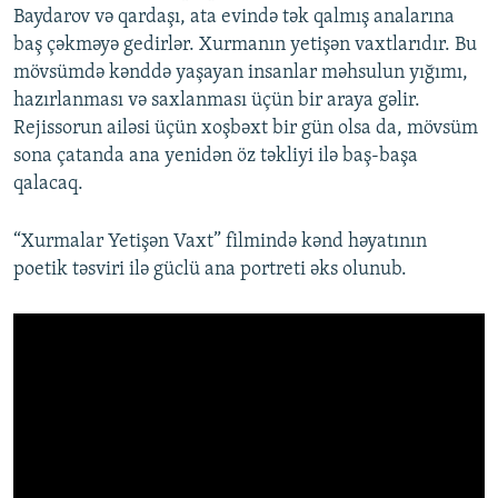
Baydarov və qardaşı, ata evində tək qalmış analarına
baş çəkməyə gedirlər. Xurmanın yetişən vaxtlarıdır. Bu
mövsümdə kənddə yaşayan insanlar məhsulun yığımı,
hazırlanması və saxlanması üçün bir araya gəlir.
Rejissorun ailəsi üçün xoşbəxt bir gün olsa da, mövsüm
sona çatanda ana yenidən öz təkliyi ilə baş-başa
qalacaq.
“Xurmalar Yetişən Vaxt” filmində kənd həyatının
poetik təsviri ilə güclü ana portreti əks olunub.