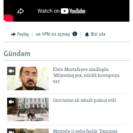
Paylaş
VPN-siz açmaq
Bizi izlə
Gündəm
Elvin Mustafayev azadlıqda:
'Milyonluq yox, minlik korrupsiya
var'
Gürcüstan ali təhsili pulsuz etdi
Metroda 11 aylıq fasilə: 'Daşınma