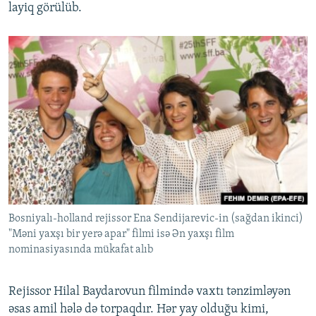
layiq görülüb.
Bosniyalı-holland rejissor Ena Sendijarevic-in (sağdan ikinci)
"Məni yaxşı bir yerə apar" filmi isə Ən yaxşı film
nominasiyasında mükafat alıb
Rejissor Hilal Baydarovun filmində vaxtı tənzimləyən
əsas amil hələ də torpaqdır. Hər yay olduğu kimi,