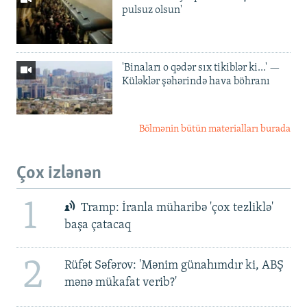
pulsuz olsun'
'Binaları o qədər sıx tikiblər ki...' —
Küləklər şəhərində hava böhranı
Bölmənin bütün materialları burada
Çox izlənən
1
Tramp: İranla müharibə 'çox tezliklə'
başa çatacaq
2
Rüfət Səfərov: 'Mənim günahımdır ki, ABŞ
mənə mükafat verib?'