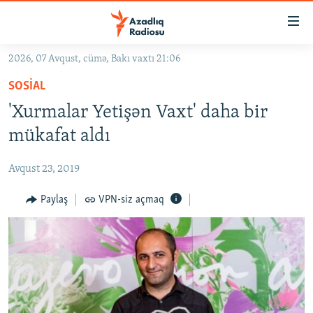
Keçid
linkləri
Əsas
2026, 07 Avqust, cümə, Bakı vaxtı 21:06
məzmuna
GÜNDƏM
SOSIAL
qayıt
#İZAHLA
Əsas
'Xurmalar Yetişən Vaxt' daha bir
KORRUPSIOMETR
naviqasiyaya
mükafat aldı
qayıt
#ƏSLINDƏ
Axtarışa
Avqust 23, 2019
FƏRQƏ BAX
keç
QANUNI DOĞRU
Paylaş
VPN-siz açmaq
ARAŞDIRMA
MULTIMEDIA
RADIO ARXIV
VIDEO
HAQQIMIZDA
FOTOQALEREYA
OXU ZALI