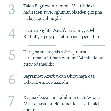
3
Taleh Bağırovun xanımı: 'Məktəbdəki
hadisədən əvvəl oğlumun ölkədən çıxışına
qadağa qoyulmuşdu'
4
'Human Rights Watch': Hakimiyyət Əli
Kərimliyə qarşı pis rəftara son qoymalıdır
5
Ukraynanın keçmiş səfiri qanunsuz
varlanmada ittiham olunur: 134 min dollar
girov ödəməlidir
6
Bayramov: Azərbaycan Ukraynaya qaz
tədarük etməyə hazırdır
7
Xaçmaz bazarının sahibinin qətli Avropa
Məhkəməsində: Hökumətdən cavab tələb
olunur