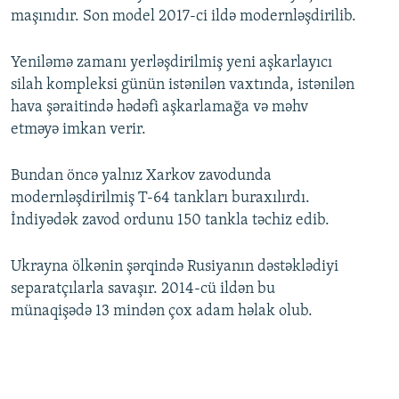
maşınıdır. Son model 2017-ci ildə modernləşdirilib.
Yeniləmə zamanı yerləşdirilmiş yeni aşkarlayıcı
silah kompleksi günün istənilən vaxtında, istənilən
hava şəraitində hədəfi aşkarlamağa və məhv
etməyə imkan verir.
Bundan öncə yalnız Xarkov zavodunda
modernləşdirilmiş T-64 tankları buraxılırdı.
İndiyədək zavod ordunu 150 tankla təchiz edib.
Ukrayna ölkənin şərqində Rusiyanın dəstəklədiyi
separatçılarla savaşır. 2014-cü ildən bu
münaqişədə 13 mindən çox adam həlak olub.