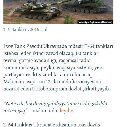
İNFOQRAFIKA
AZƏRBAYCAN ƏDƏBIYYATI KITABXANASI
MISSIYAMIZ
BIZI IZLƏ
KARIKATURA
İSLAM VƏ DEMOKRATIYA
PEŞƏ ETIKASI VƏ JURNALISTIKA STANDARTLARIMIZ
İZ - MƏDƏNIYYƏT PROQRAMI
MATERIALLARIMIZDAN ISTIFADƏ
T-64 tankları, 2016-cı il
AZADLIQRADIOSU MOBIL TELEFONUNUZDA
RFE/RL-in bütün saytları
BIZIMLƏ ƏLAQƏ
Lvov Tank Zavodu Ukraynada müasir T-64 tankları
istehsal edən ikinci zavod olacaq. Bu tanklar
XƏBƏR BÜLLETENLƏRIMIZ
termal görmə avadanlığı, rəqəmsal radio
kommunikasiya, peyk naviqasiya sistemi, yeni
partlayıcı-reaktiv zirehlə təmin olunacaq.
Məlumatı avqustun 12-də müdafiə sənayesinə
nəzarət edən Ukroboronprom dövlət şirkəti yayıb.
“Nəticədə biz döyüş qabiliyyətimizi ciddi şəkildə
artırmışıq”,
– məlumatda
deyilir
.
T-64 tankları Ukrayna ordusunun əsas döyüş