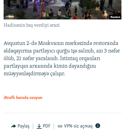
Hadisənin baş verdiyi ərazi
Avqustun 2-də Moskvanın mərkəzində restoranda
əldəqayırma partlayıcı qurğu işə salınıb, azı 3 nəfər
ölüb, 21 nəfər yaralanıb. İstintaq orqanları
partlayışın arxasında kimin dayandığını
müəyyənləşdirməyə çalışır.
Ətraflı burada oxuyun
Paylaş
PDF
VPN-siz açmaq