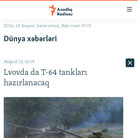
Keçid
linkləri
Əsas
2026, 10 Avqust, bazar ertəsi, Bakı vaxtı 07:15
məzmuna
GÜNDƏM
Dünya xəbərləri
qayıt
#İZAHLA
Əsas
KORRUPSIOMETR
naviqasiyaya
Avqust 13, 2019
qayıt
#ƏSLINDƏ
Axtarışa
Lvovda da T-64 tankları
FƏRQƏ BAX
keç
hazırlanacaq
QANUNI DOĞRU
ARAŞDIRMA
MULTIMEDIA
RADIO ARXIV
VIDEO
HAQQIMIZDA
FOTOQALEREYA
OXU ZALI