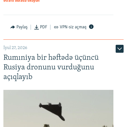
Ətraflı burada oxuyun
Paylaş
PDF
VPN-siz açmaq
İyul 27, 2026
Rumıniya bir həftədə üçüncü
Rusiya dronunu vurduğunu
açıqlayıb