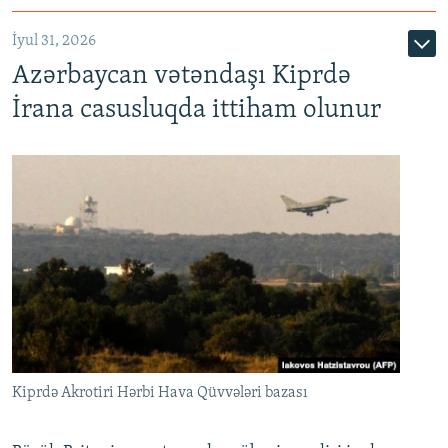
İyul 31, 2026
Azərbaycan vətəndaşı Kiprdə
İrana casusluqda ittiham olunur
Kiprdə Akrotiri Hərbi Hava Qüvvələri bazası