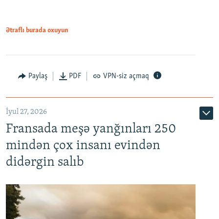
Ətraflı burada oxuyun
Paylaş
PDF
VPN-siz açmaq
İyul 27, 2026
Fransada meşə yanğınları 250
mindən çox insanı evindən
didərgin salıb