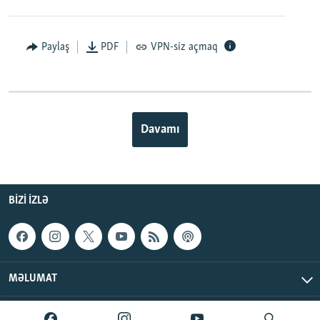
Paylaş
PDF
VPN-siz açmaq
Davamı
BIZI IZLƏ
MƏLUMAT
AzadlıqRadiosu © 2026 Inc. | Bütün hüquqlar qorunur