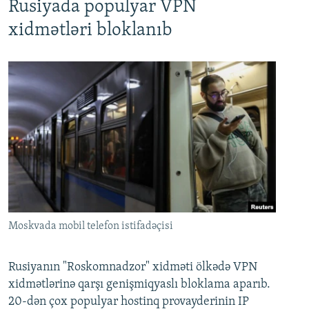
Rusiyada populyar VPN
xidmətləri bloklanıb
Moskvada mobil telefon istifadəçisi
Rusiyanın "Roskomnadzor" xidməti ölkədə VPN
xidmətlərinə qarşı genişmiqyaslı bloklama aparıb.
20-dən çox populyar hostinq provayderinin IP