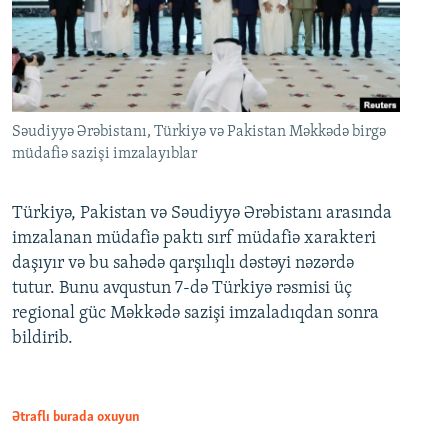
Səudiyyə Ərəbistanı, Türkiyə və Pakistan Məkkədə birgə
müdafiə sazişi imzalayıblar
Türkiyə, Pakistan və Səudiyyə Ərəbistanı arasında
imzalanan müdafiə paktı sırf müdafiə xarakteri
daşıyır və bu sahədə qarşılıqlı dəstəyi nəzərdə
tutur. Bunu avqustun 7-də Türkiyə rəsmisi üç
regional güc Məkkədə sazişi imzaladıqdan sonra
bildirib.
Ətraflı burada oxuyun