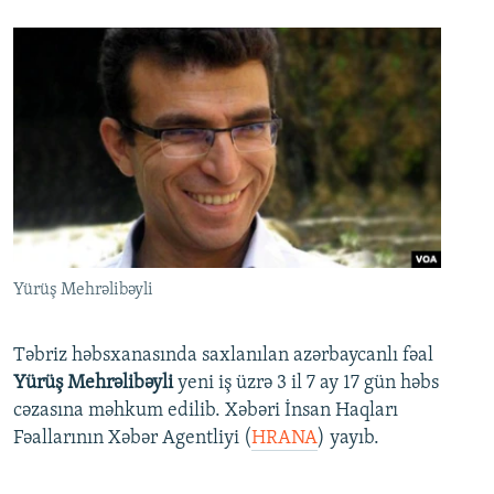
Yürüş Mehrəlibəyli
Təbriz həbsxanasında saxlanılan azərbaycanlı fəal
Yürüş Mehrəlibəyli
yeni iş üzrə 3 il 7 ay 17 gün həbs
cəzasına məhkum edilib. Xəbəri İnsan Haqları
Fəallarının Xəbər Agentliyi (
HRANA
) yayıb.