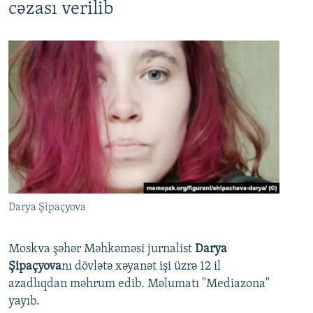
cəzası verilib
Darya Şipaçyova
Moskva şəhər Məhkəməsi jurnalist
Darya
Şipaçyova
nı dövlətə xəyanət işi üzrə 12 il
azadlıqdan məhrum edib. Məlumatı "Mediazona"
yayıb.