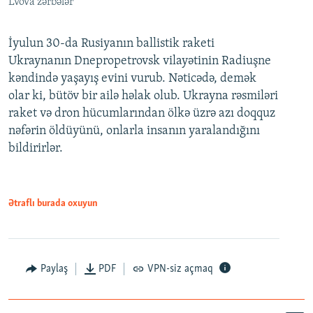
Lvova zərbələr
İyulun 30-da Rusiyanın ballistik raketi
Ukraynanın Dnepropetrovsk vilayətinin Radiuşne
kəndində yaşayış evini vurub. Nəticədə, demək
olar ki, bütöv bir ailə həlak olub. Ukrayna rəsmiləri
raket və dron hücumlarından ölkə üzrə azı doqquz
nəfərin öldüyünü, onlarla insanın yaralandığını
bildirirlər.
Ətraflı burada oxuyun
Paylaş
PDF
VPN-siz açmaq