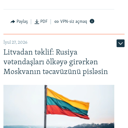
Paylaş
PDF
VPN-siz açmaq
İyul 27, 2026
Litvadan təklif: Rusiya
vətəndaşları ölkəyə girərkən
Moskvanın təcavüzünü pisləsin