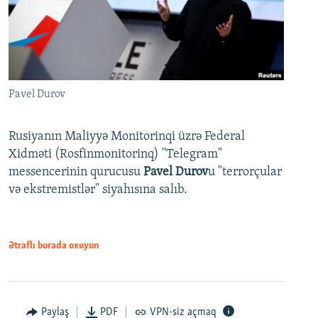
Pavel Durov
Rusiyanın Maliyyə Monitorinqi üzrə Federal
Xidməti (Rosfinmonitorinq) "Telegram"
messencerinin qurucusu
Pavel Durov
u "terrorçular
və ekstremistlər" siyahısına salıb.
Ətraflı burada oxuyun
Paylaş
PDF
VPN-siz açmaq