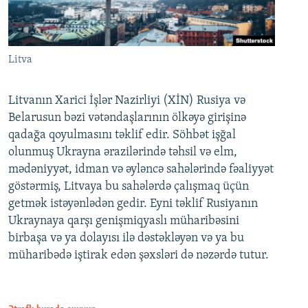
Litva
Litvanın Xarici İşlər Nazirliyi (XİN) Rusiya və
Belarusun bəzi vətəndaşlarının ölkəyə girişinə
qadağa qoyulmasını təklif edir. Söhbət işğal
olunmuş Ukrayna ərazilərində təhsil və elm,
mədəniyyət, idman və əyləncə sahələrində fəaliyyət
göstərmiş, Litvaya bu sahələrdə çalışmaq üçün
getmək istəyənlədən gedir. Eyni təklif Rusiyanın
Ukraynaya qarşı genişmiqyaslı müharibəsini
birbaşa və ya dolayısı ilə dəstəkləyən və ya bu
müharibədə iştirak edən şəxsləri də nəzərdə tutur.