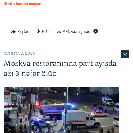
Ətraflı burada oxuyun
Paylaş
PDF
VPN-siz açmaq
Avqust 03, 2026
Moskva restoranında partlayışda
azı 3 nəfər ölüb