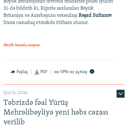
Böyük Britaniyanın terrorla mübarizə polisi iyulun
31-də bildirib ki, Kiprdə saxlanılan Böyük
Britaniya və Azərbaycan vətəndaşı
Rəşad Sultanov
İrana casusluq etməkdə ittiham olunur.
Ətraflı burada oxuyun
Paylaş
PDF
VPN-siz açmaq
İyul 31, 2026
Təbrizdə fəal Yürüş
Mehrəlibəyliyə yeni həbs cəzası
verilib