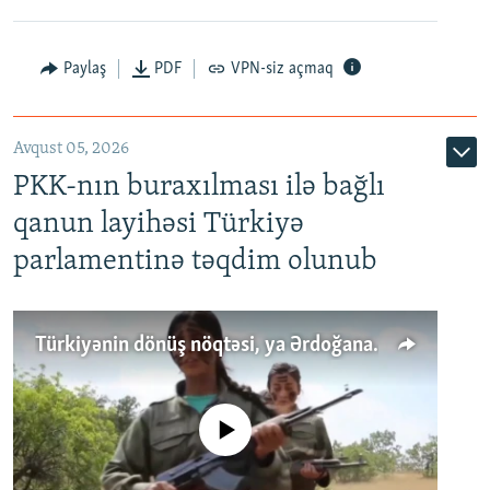
Paylaş
PDF
VPN-siz açmaq
Avqust 05, 2026
PKK-nın buraxılması ilə bağlı
qanun layihəsi Türkiyə
parlamentinə təqdim olunub
Türkiyənin dönüş nöqtəsi, ya Ərdoğana üçüncü şans: PKK ilə qəfil barışıq nə deməkdir?
No media source currently available