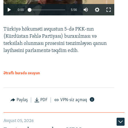
Auto
0:00
5:56
240p
Türkiyə hökuməti avqustun 5-də PKK-nın
360p
(Kürdüstan Fəhlə Partiyası) buraxılması və
480p
Auto
240p
360p
480p
tərksilah olunması prosesini tənzimləyən qanun
720p
layihəsini parlamentə təqdim edib.
720p
1080p
1080p
Ətraflı burada oxuyun
Paylaş
PDF
VPN-siz açmaq
Avqust 05, 2026