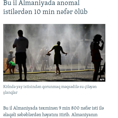
Bu il Almaniyada anomal
istilərdən 10 min nəfər ölüb
Kölndə yay istisindən qorunmaq məqsədilə su çiləyən
şlanqlar
Bu il Almaniyada təxminən 9 min 800 nəfər isti ilə
əlaqəli səbəblərdən həyatını itirib. Almaniyanın