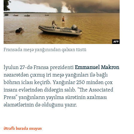
Fransada meşə yanğınından qalxan tüstü
İyulun 27-də Fransa prezidenti
Emmanuel Makron
nəzarətdən çıxmış iri meşə yanğınları ilə bağlı
böhran iclası keçirib. Yanğınlar 250 mindən çox
insanı evlərindən didərgin salıb. "The Associated
Press" yanğınların yayılma sürətinin azalması
əlamətlərinin də olduğunu yazır.
Ətraflı burada oxuyun