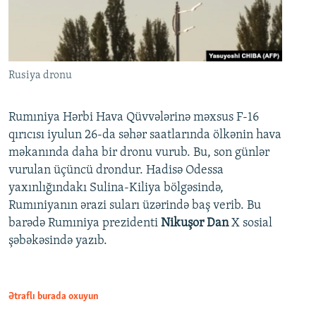
Rusiya dronu
Rumıniya Hərbi Hava Qüvvələrinə məxsus F-16
qırıcısı iyulun 26-da səhər saatlarında ölkənin hava
məkanında daha bir dronu vurub. Bu, son günlər
vurulan üçüncü drondur. Hadisə Odessa
yaxınlığındakı Sulina-Kiliya bölgəsində,
Rumıniyanın ərazi suları üzərində baş verib. Bu
barədə Rumıniya prezidenti
Nikuşor Dan
X sosial
şəbəkəsində yazıb.
Ətraflı burada oxuyun