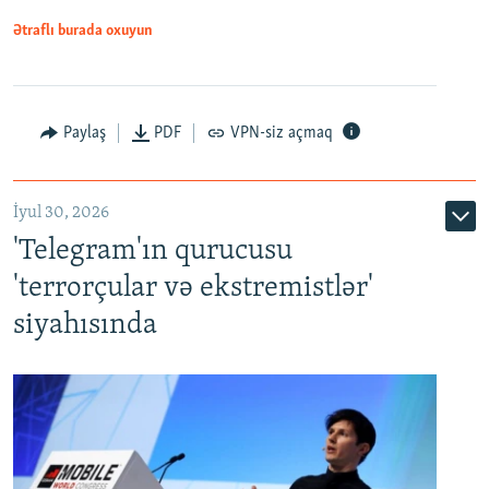
Ətraflı burada oxuyun
Paylaş
PDF
VPN-siz açmaq
İyul 30, 2026
'Telegram'ın qurucusu
'terrorçular və ekstremistlər'
siyahısında