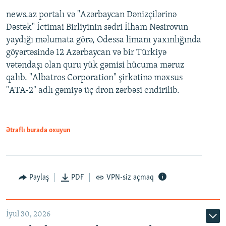
news.az portalı və "Azərbaycan Dənizçilərinə
Dəstək" İctimai Birliyinin sədri İlham Nəsirovun
yaydığı məlumata görə, Odessa limanı yaxınlığında
göyərtəsində 12 Azərbaycan və bir Türkiyə
vətəndaşı olan quru yük gəmisi hücuma məruz
qalıb. "Albatros Corporation" şirkətinə məxsus
"ATA-2" adlı gəmiyə üç dron zərbəsi endirilib.
Ətraflı burada oxuyun
Paylaş
PDF
VPN-siz açmaq
İyul 30, 2026