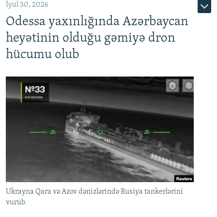
İyul 30, 2026
Odessa yaxınlığında Azərbaycan
heyətinin olduğu gəmiyə dron
hücumu olub
Ukrayna Qara və Azov dənizlərində Rusiya tankerlərini
vurub