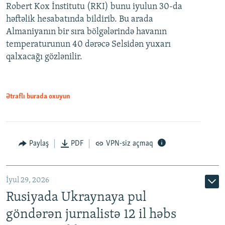
Robert Kox İnstitutu (RKI) bunu iyulun 30-da
həftəlik hesabatında bildirib. Bu arada
Almaniyanın bir sıra bölgələrində havanın
temperaturunun 40 dərəcə Selsidən yuxarı
qalxacağı gözlənilir.
Ətraflı burada oxuyun
Paylaş
PDF
VPN-siz açmaq
İyul 29, 2026
Rusiyada Ukraynaya pul
göndərən jurnalistə 12 il həbs