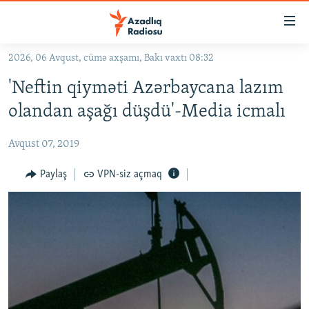
Keçid
linkləri
Əsas
2026, 06 Avqust, cümə axşamı, Bakı vaxtı 08:32
məzmuna
GÜNDƏM
'Neftin qiyməti Azərbaycana lazım
qayıt
#İZAHLA
Əsas
olandan aşağı düşdü'-Media icmalı
KORRUPSIOMETR
naviqasiyaya
qayıt
Avqust 07, 2019
#ƏSLINDƏ
Axtarışa
FƏRQƏ BAX
Paylaş
VPN-siz açmaq
keç
QANUNI DOĞRU
ARAŞDIRMA
MULTIMEDIA
RADIO ARXIV
VIDEO
HAQQIMIZDA
FOTOQALEREYA
OXU ZALI