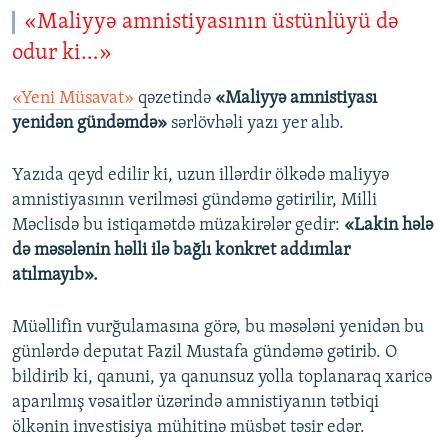
«Maliyyə amnistiyasının üstünlüyü də
odur ki…»
«Yeni Müsavat»
qəzetində
«Maliyyə amnistiyası
yenidən gündəmdə»
sərlövhəli yazı yer alıb.
Yazıda qeyd edilir ki, uzun illərdir ölkədə maliyyə
amnistiyasının verilməsi gündəmə gətirilir, Milli
Məclisdə bu istiqamətdə müzakirələr gedir:
«Lakin hələ
də məsələnin həlli ilə bağlı konkret addımlar
atılmayıb».
Müəllifin vurğulamasına görə, bu məsələni yenidən bu
günlərdə deputat Fazil Mustafa gündəmə gətirib. O
bildirib ki, qanuni, ya qanunsuz yolla toplanaraq xaricə
aparılmış vəsaitlər üzərində amnistiyanın tətbiqi
ölkənin investisiya mühitinə müsbət təsir edər.