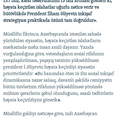
15.7 faiz, kənd təsərrüfatının 13 faiz artması göstərir ki,
həyata keçirilən islahatlar uğurlu nəticə verir və
bütövlükdə Prezident İlham Əliyevin inkişaf
strategiyası praktikada özünü tam doğruldur».
Müəllifin fikrincə, Azərbaycanda istənilən sahədə
yürüdülən siyasətin, həyata keçirilən islahatların
mərkəzində məhz insan amili dayanır. Yazıda
vurğulandığına görə, vətəndaşların sosial rifahının
yaxşılaşdırılması, yaşayış tərzinin yüksəldilməsi
prezident İ.Əliyevin həyata keçirdiyi siyasətin
prioritetləridir:
«
Bu baxımdan ötən 16 ilin sosial inkişaf
dinamikasına nəzər salsaq, davamlı şəkildə cəmiyyətin
bütün üzvlərinin rifahının yüksəldilməsi yönündə
mühüm qərarların qəbul olunduğunu, əsaslı tədbirlərin
həyata keçirildiyini görərik
»
.
Müəllifin gəldiyi nəticəyə görə, indi Azərbaycan