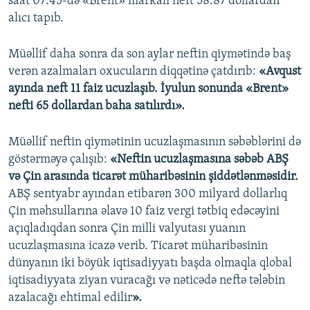
saat 07:45-də «Brent» markalı neft 58.87 dollardan
alıcı tapıb.
Müəllif daha sonra da son aylar neftin qiymətində baş
verən azalmaları oxucuların diqqətinə çatdırıb:
«Avqust
ayında neft 11 faiz ucuzlaşıb. İyulun sonunda «Brent»
nefti 65 dollardan baha satılırdı».
Müəllif neftin qiymətinin ucuzlaşmasının səbəblərini də
göstərməyə çalışıb:
«Neftin ucuzlaşmasına səbəb ABŞ
və Çin arasında ticarət müharibəsinin şiddətlənməsidir.
ABŞ sentyabr ayından etibarən 300 milyard dollarlıq
Çin məhsullarına əlavə 10 faiz vergi tətbiq edəcəyini
açıqladıqdan sonra Çin milli valyutası yuanın
ucuzlaşmasına icazə verib. Ticarət müharibəsinin
dünyanın iki böyük iqtisadiyyatı başda olmaqla qlobal
iqtisadiyyata ziyan vuracağı və nəticədə neftə tələbin
azalacağı ehtimal edilir
».