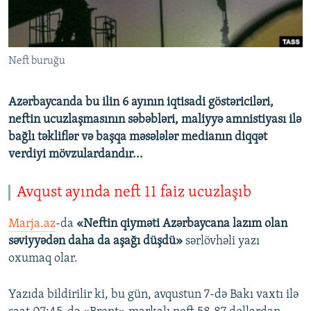
İNFOQRAFIKA
AZƏRBAYCAN ƏDƏBIYYATI KITABXANASI
MISSIYAMIZ
BIZI IZLƏ
KARIKATURA
İSLAM VƏ DEMOKRATIYA
PEŞƏ ETIKASI VƏ JURNALISTIKA STANDARTLARIMIZ
Neft buruğu
İZ - MƏDƏNIYYƏT PROQRAMI
MATERIALLARIMIZDAN ISTIFADƏ
AZADLIQRADIOSU MOBIL TELEFONUNUZDA
RFE/RL-in bütün saytları
Azərbaycanda bu ilin 6 ayının iqtisadi göstəriciləri,
BIZIMLƏ ƏLAQƏ
neftin ucuzlaşmasının səbəbləri, maliyyə amnistiyası ilə
bağlı təkliflər və başqa məsələlər medianın diqqət
XƏBƏR BÜLLETENLƏRIMIZ
verdiyi mövzulardandır...
Avqust ayında neft 11 faiz ucuzlaşıb
Marja.az
-da
«Neftin qiyməti Azərbaycana lazım olan
səviyyədən daha da aşağı düşdü»
sərlövhəli yazı
oxumaq olar.
Yazıda bildirilir ki, bu gün, avqustun 7-də Bakı vaxtı ilə