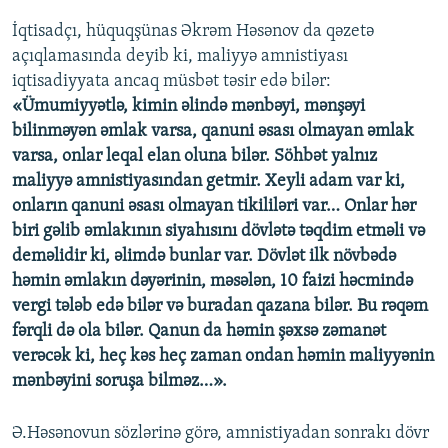
İqtisadçı, hüquqşünas Əkrəm Həsənov da qəzetə
açıqlamasında deyib ki, maliyyə amnistiyası
iqtisadiyyata ancaq müsbət təsir edə bilər:
«Ümumiyyətlə, kimin əlində mənbəyi, mənşəyi
bilinməyən əmlak varsa, qanuni əsası olmayan əmlak
varsa, onlar leqal elan oluna bilər. Söhbət yalnız
maliyyə amnistiyasından getmir. Xeyli adam var ki,
onların qanuni əsası olmayan tikililəri var… Onlar hər
biri gəlib əmlakının siyahısını dövlətə təqdim etməli və
deməlidir ki, əlimdə bunlar var. Dövlət ilk növbədə
həmin əmlakın dəyərinin, məsələn, 10 faizi həcmində
vergi tələb edə bilər və buradan qazana bilər. Bu rəqəm
fərqli də ola bilər. Qanun da həmin şəxsə zəmanət
verəcək ki, heç kəs heç zaman ondan həmin maliyyənin
mənbəyini soruşa bilməz…».
Ə.Həsənovun sözlərinə görə, amnistiyadan sonrakı dövr