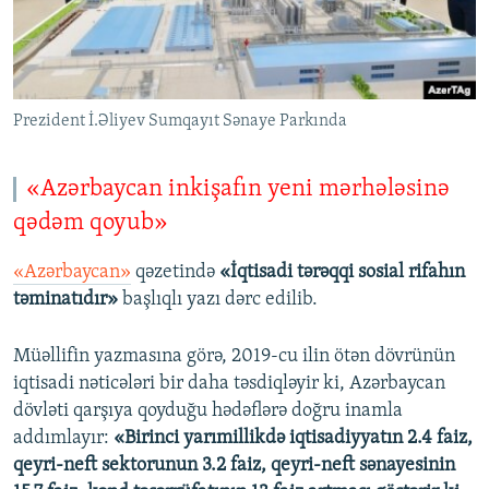
Prezident İ.Əliyev Sumqayıt Sənaye Parkında
«Azərbaycan inkişafın yeni mərhələsinə
qədəm qoyub»
«Azərbaycan»
qəzetində
«İqtisadi tərəqqi sosial rifahın
təminatıdır»
başlıqlı yazı dərc edilib.
Müəllifin yazmasına görə, 2019-cu ilin ötən dövrünün
iqtisadi nəticələri bir daha təsdiqləyir ki, Azərbaycan
dövləti qarşıya qoyduğu hədəflərə doğru inamla
addımlayır:
«Birinci yarımillikdə iqtisadiyyatın 2.4 faiz,
qeyri-neft sektorunun 3.2 faiz, qeyri-neft sənayesinin