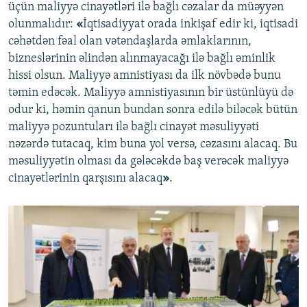
üçün maliyyə cinayətləri ilə bağlı cəzalar da müəyyən
olunmalıdır:
«
İqtisadiyyat orada inkişaf edir ki, iqtisadi
cəhətdən fəal olan vətəndaşlarda əmlaklarının,
bizneslərinin əlindən alınmayacağı ilə bağlı əminlik
hissi olsun. Maliyyə amnistiyası da ilk növbədə bunu
təmin edəcək. Maliyyə amnistiyasının bir üstünlüyü də
odur ki, həmin qanun bundan sonra edilə biləcək bütün
maliyyə pozuntuları ilə bağlı cinayət məsuliyyəti
nəzərdə tutacaq, kim buna yol versə, cəzasını alacaq. Bu
məsuliyyətin olması da gələcəkdə baş verəcək maliyyə
cinayətlərinin qarşısını alacaq
»
.