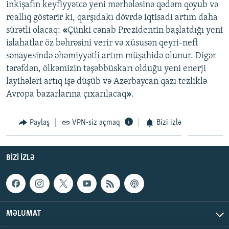
inkişafın keyfiyyətcə yeni mərhələsinə qədəm qoyub və
reallıq göstərir ki, qarşıdakı dövrdə iqtisadi artım daha
sürətli olacaq:
«
Çünki cənab Prezidentin başlatdığı yeni
islahatlar öz bəhrəsini verir və xüsusən qeyri-neft
sənayesində əhəmiyyətli artım müşahidə olunur. Digər
tərəfdən, ölkəmizin təşəbbüskarı olduğu yeni enerji
layihələri artıq işə düşüb və Azərbaycan qazı tezliklə
Avropa bazarlarına çıxarılacaq
»
.
Paylaş
VPN-siz açmaq
Bizi izlə
BIZI IZLƏ
MƏLUMAT