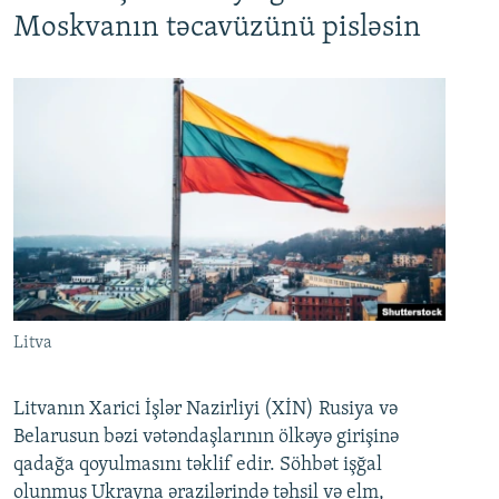
Moskvanın təcavüzünü pisləsin
Litva
Litvanın Xarici İşlər Nazirliyi (XİN) Rusiya və
Belarusun bəzi vətəndaşlarının ölkəyə girişinə
qadağa qoyulmasını təklif edir. Söhbət işğal
olunmuş Ukrayna ərazilərində təhsil və elm,