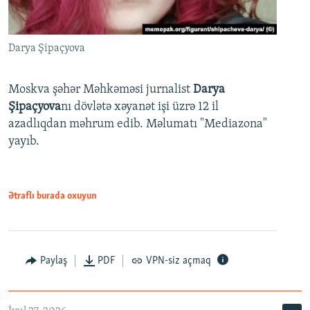
Darya Şipaçyova
Moskva şəhər Məhkəməsi jurnalist
Darya
Şipaçyova
nı dövlətə xəyanət işi üzrə 12 il
azadlıqdan məhrum edib. Məlumatı "Mediazona"
yayıb.
Ətraflı burada oxuyun
Paylaş
PDF
VPN-siz açmaq