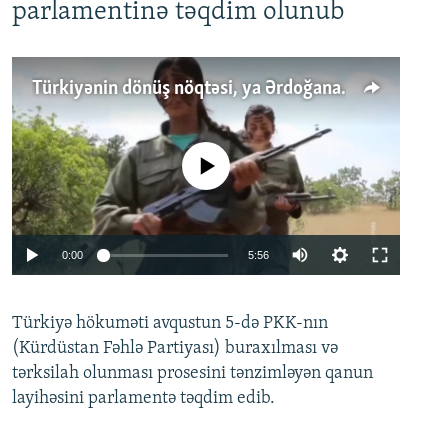
parlamentinə təqdim olunub
Türkiyənin dönüş nöqtəsi, ya Ərdoğana üçüncü şans: PKK ilə qəfil barışıq nə deməkdir?
No media source currently available
Auto
0:00
5:56
240p
Türkiyə hökuməti avqustun 5-də PKK-nın
360p
(Kürdüstan Fəhlə Partiyası) buraxılması və
480p
Auto
240p
360p
480p
tərksilah olunması prosesini tənzimləyən qanun
720p
layihəsini parlamentə təqdim edib.
720p
1080p
1080p