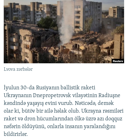
Lvova zərbələr
İyulun 30-da Rusiyanın ballistik raketi
Ukraynanın Dnepropetrovsk vilayətinin Radiuşne
kəndində yaşayış evini vurub. Nəticədə, demək
olar ki, bütöv bir ailə həlak olub. Ukrayna rəsmiləri
raket və dron hücumlarından ölkə üzrə azı doqquz
nəfərin öldüyünü, onlarla insanın yaralandığını
bildirirlər.