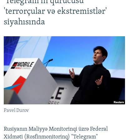
'Telegram'ın qurucusu
'terrorçular və ekstremistlər'
siyahısında
Pavel Durov
Rusiyanın Maliyyə Monitorinqi üzrə Federal
Xidməti (Rosfinmonitorinq) "Telegram"