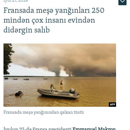
İyul 27, 2026
Fransada meşə yanğınları 250
mindən çox insanı evindən
didərgin salıb
Fransada meşə yanğınından qalxan tüstü
İyulun 27-də Fransa prezidenti
Emmanuel Makron