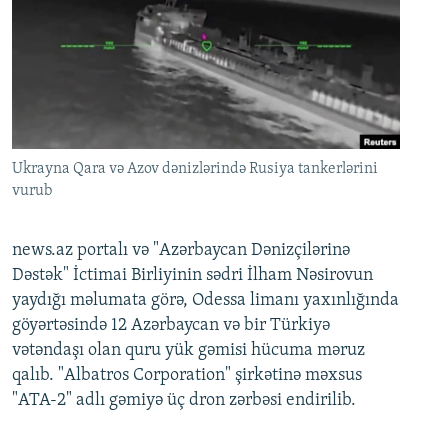
Ukrayna Qara və Azov dənizlərində Rusiya tankerlərini
vurub
news.az portalı və "Azərbaycan Dənizçilərinə
Dəstək" İctimai Birliyinin sədri İlham Nəsirovun
yaydığı məlumata görə, Odessa limanı yaxınlığında
göyərtəsində 12 Azərbaycan və bir Türkiyə
vətəndaşı olan quru yük gəmisi hücuma məruz
qalıb. "Albatros Corporation" şirkətinə məxsus
"ATA-2" adlı gəmiyə üç dron zərbəsi endirilib.