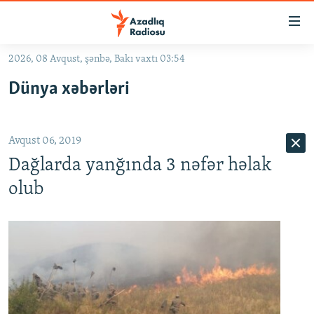
Keçid
linkləri
Əsas
2026, 08 Avqust, şənbə, Bakı vaxtı 03:54
məzmuna
GÜNDƏM
Dünya xəbərləri
qayıt
#İZAHLA
Əsas
KORRUPSIOMETR
naviqasiyaya
Avqust 06, 2019
qayıt
#ƏSLINDƏ
Axtarışa
Dağlarda yanğında 3 nəfər həlak
FƏRQƏ BAX
keç
olub
QANUNI DOĞRU
ARAŞDIRMA
MULTIMEDIA
RADIO ARXIV
VIDEO
HAQQIMIZDA
FOTOQALEREYA
OXU ZALI