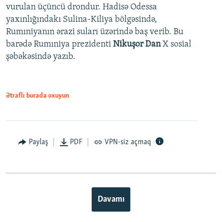
vurulan üçüncü drondur. Hadisə Odessa
yaxınlığındakı Sulina-Kiliya bölgəsində,
Rumıniyanın ərazi suları üzərində baş verib. Bu
barədə Rumıniya prezidenti
Nikuşor Dan
X sosial
şəbəkəsində yazıb.
Ətraflı burada oxuyun
Paylaş
PDF
VPN-siz açmaq
Davamı