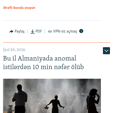
Ətraflı burada oxuyun
Paylaş
PDF
VPN-siz açmaq
İyul 30, 2026
Bu il Almaniyada anomal
istilərdən 10 min nəfər ölüb