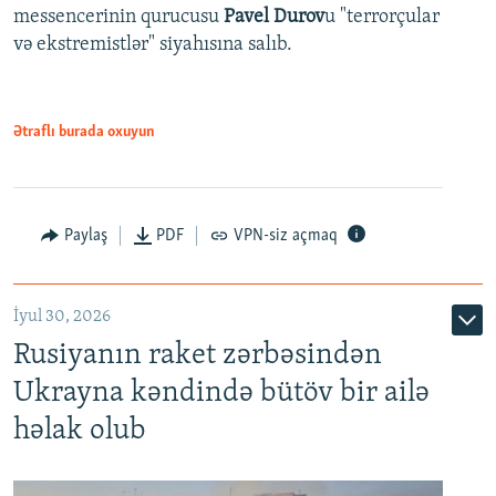
messencerinin qurucusu
Pavel Durov
u "terrorçular
və ekstremistlər" siyahısına salıb.
Ətraflı burada oxuyun
Paylaş
PDF
VPN-siz açmaq
İyul 30, 2026
Rusiyanın raket zərbəsindən
Ukrayna kəndində bütöv bir ailə
həlak olub