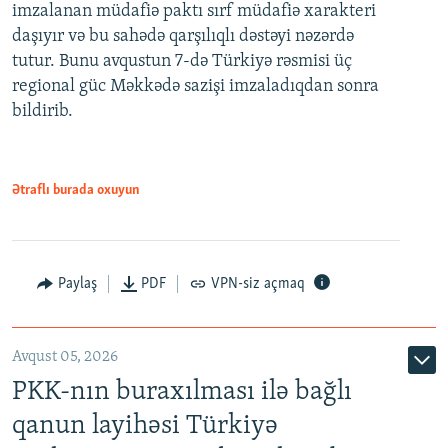
imzalanan müdafiə paktı sırf müdafiə xarakteri
daşıyır və bu sahədə qarşılıqlı dəstəyi nəzərdə
tutur. Bunu avqustun 7-də Türkiyə rəsmisi üç
regional güc Məkkədə sazişi imzaladıqdan sonra
bildirib.
Ətraflı burada oxuyun
Paylaş
PDF
VPN-siz açmaq
Avqust 05, 2026
PKK-nın buraxılması ilə bağlı
qanun layihəsi Türkiyə