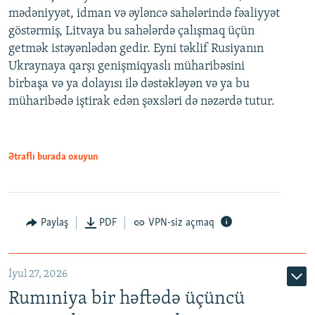
mədəniyyət, idman və əyləncə sahələrində fəaliyyət
göstərmiş, Litvaya bu sahələrdə çalışmaq üçün
getmək istəyənlədən gedir. Eyni təklif Rusiyanın
Ukraynaya qarşı genişmiqyaslı müharibəsini
birbaşa və ya dolayısı ilə dəstəkləyən və ya bu
müharibədə iştirak edən şəxsləri də nəzərdə tutur.
Ətraflı burada oxuyun
Paylaş
PDF
VPN-siz açmaq
İyul 27, 2026
Rumıniya bir həftədə üçüncü