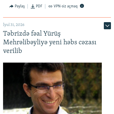
Paylaş
PDF
VPN-siz açmaq
İyul 31, 2026
Təbrizdə fəal Yürüş
Mehrəlibəyliyə yeni həbs cəzası
verilib