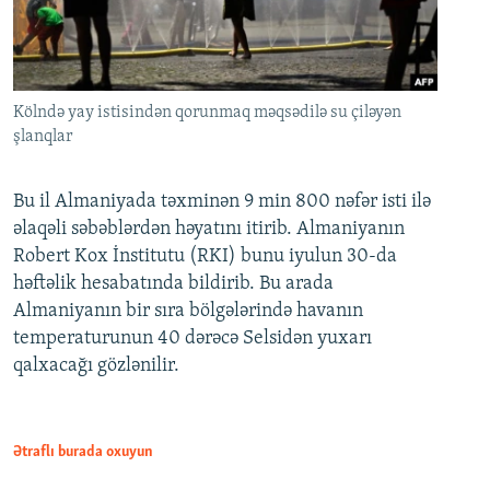
Kölndə yay istisindən qorunmaq məqsədilə su çiləyən
şlanqlar
Bu il Almaniyada təxminən 9 min 800 nəfər isti ilə
əlaqəli səbəblərdən həyatını itirib. Almaniyanın
Robert Kox İnstitutu (RKI) bunu iyulun 30-da
həftəlik hesabatında bildirib. Bu arada
Almaniyanın bir sıra bölgələrində havanın
temperaturunun 40 dərəcə Selsidən yuxarı
qalxacağı gözlənilir.
Ətraflı burada oxuyun