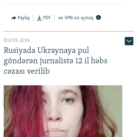
Paylaş
PDF
VPN-siz açmaq
İyul 29, 2026
Rusiyada Ukraynaya pul
göndərən jurnalistə 12 il həbs
cəzası verilib