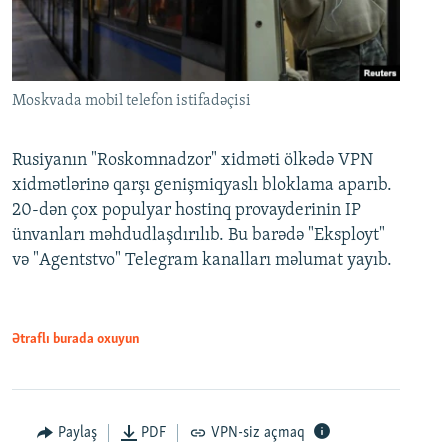
Moskvada mobil telefon istifadəçisi
Rusiyanın "Roskomnadzor" xidməti ölkədə VPN
xidmətlərinə qarşı genişmiqyaslı bloklama aparıb.
20-dən çox populyar hostinq provayderinin IP
ünvanları məhdudlaşdırılıb. Bu barədə "Eksployt"
və "Agentstvo" Telegram kanalları məlumat yayıb.
Ətraflı burada oxuyun
Paylaş
PDF
VPN-siz açmaq