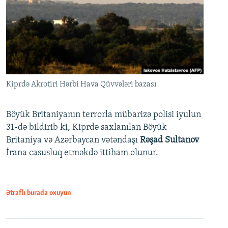
Kiprdə Akrotiri Hərbi Hava Qüvvələri bazası
Böyük Britaniyanın terrorla mübarizə polisi iyulun
31-də bildirib ki, Kiprdə saxlanılan Böyük
Britaniya və Azərbaycan vətəndaşı
Rəşad Sultanov
İrana casusluq etməkdə ittiham olunur.
Ətraflı burada oxuyun