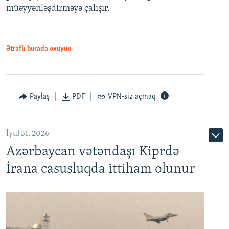
müəyyənləşdirməyə çalışır.
Ətraflı burada oxuyun
Paylaş
PDF
VPN-siz açmaq
İyul 31, 2026
Azərbaycan vətəndaşı Kiprdə
İrana casusluqda ittiham olunur