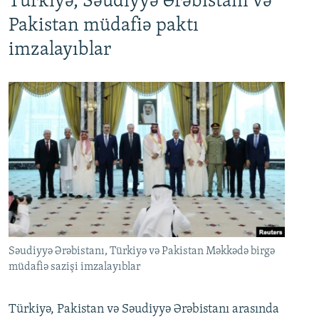
Türkiyə, Səudiyyə Ərəbistanı və
Pakistan müdafiə paktı
imzalayıblar
Səudiyyə Ərəbistanı, Türkiyə və Pakistan Məkkədə birgə
müdafiə sazişi imzalayıblar
Türkiyə, Pakistan və Səudiyyə Ərəbistanı arasında