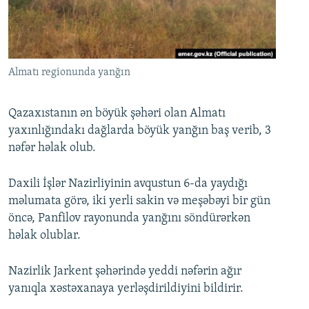
İNFOQRAFIKA
AZƏRBAYCAN ƏDƏBIYYATI KITABXANASI
MISSIYAMIZ
BIZI IZLƏ
KARIKATURA
İSLAM VƏ DEMOKRATIYA
PEŞƏ ETIKASI VƏ JURNALISTIKA STANDARTLARIMIZ
İZ - MƏDƏNIYYƏT PROQRAMI
MATERIALLARIMIZDAN ISTIFADƏ
Almatı regionunda yanğın
AZADLIQRADIOSU MOBIL TELEFONUNUZDA
RFE/RL-in bütün saytları
BIZIMLƏ ƏLAQƏ
Qazaxıstanın ən böyük şəhəri olan Almatı
yaxınlığındakı dağlarda böyük yanğın baş verib, 3
XƏBƏR BÜLLETENLƏRIMIZ
nəfər həlak olub.
Daxili İşlər Nazirliyinin avqustun 6-da yaydığı
məlumata görə, iki yerli sakin və meşəbəyi bir gün
öncə, Panfilov rayonunda yanğını söndürərkən
həlak olublar.
Nazirlik Jarkent şəhərində yeddi nəfərin ağır
yanıqla xəstəxanaya yerləşdirildiyini bildirir.