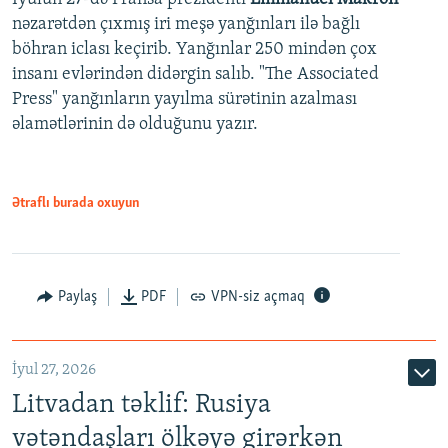
nəzarətdən çıxmış iri meşə yanğınları ilə bağlı
böhran iclası keçirib. Yanğınlar 250 mindən çox
insanı evlərindən didərgin salıb. "The Associated
Press" yanğınların yayılma sürətinin azalması
əlamətlərinin də olduğunu yazır.
Ətraflı burada oxuyun
Paylaş
PDF
VPN-siz açmaq
İyul 27, 2026
Litvadan təklif: Rusiya
vətəndaşları ölkəyə girərkən