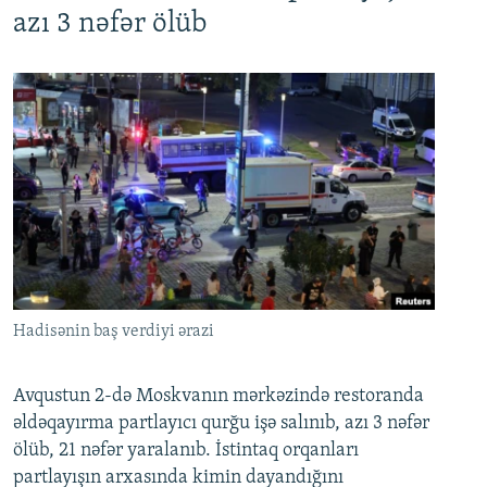
azı 3 nəfər ölüb
Hadisənin baş verdiyi ərazi
Avqustun 2-də Moskvanın mərkəzində restoranda
əldəqayırma partlayıcı qurğu işə salınıb, azı 3 nəfər
ölüb, 21 nəfər yaralanıb. İstintaq orqanları
partlayışın arxasında kimin dayandığını