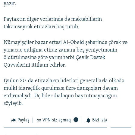
yazır.
Paytaxtın digər yerlərində də məktəblilərin
təkəmseyrək etirazları baş tutub.
Nümayişçilər bazar ertəsi Al-Obeid şəhərində çörək və
yanacaq qıtlığına etiraz zamanı beş yeniyetmənin
öldürülməsinə görə yarımhərbi Çevik Dəstək
Qüvvələrini ittiham edirlər.
İyulun 30-da etirazların liderləri generallarla ölkədə
mülki idarəçilik qurulması üzrə danışıqları davam
etdirməliydi. Üç lider dialoqun baş tutmayacağını
söyləyib.
Paylaş
VPN-siz açmaq
Bizi izlə