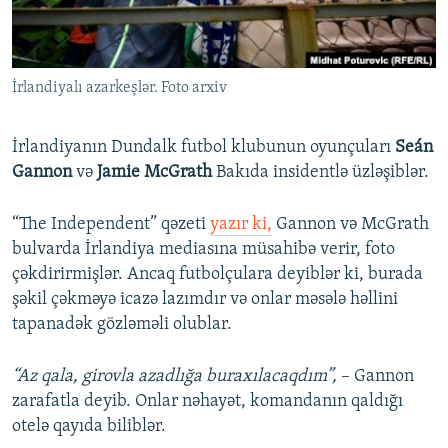
İNFOQRAFIKA
AZƏRBAYCAN ƏDƏBIYYATI KITABXANASI
MISSIYAMIZ
BIZI IZLƏ
KARIKATURA
İSLAM VƏ DEMOKRATIYA
PEŞƏ ETIKASI VƏ JURNALISTIKA STANDARTLARIMIZ
İrlandiyalı azarkeşlər. Foto arxiv
İZ - MƏDƏNIYYƏT PROQRAMI
MATERIALLARIMIZDAN ISTIFADƏ
AZADLIQRADIOSU MOBIL TELEFONUNUZDA
RFE/RL-in bütün saytları
İrlandiyanın Dundalk futbol klubunun oyunçuları
Seán
BIZIMLƏ ƏLAQƏ
Gannon
və
Jamie McGrath
Bakıda insidentlə üzləşiblər.
XƏBƏR BÜLLETENLƏRIMIZ
“The Independent” qəzeti
yazır ki,
Gannon və McGrath
bulvarda İrlandiya mediasına müsahibə verir, foto
çəkdirirmişlər. Ancaq futbolçulara deyiblər ki, burada
şəkil çəkməyə icazə lazımdır və onlar məsələ həllini
tapanadək gözləməli olublar.
“Az qala, girovla azadlığa buraxılacaqdım”,
– Gannon
zarafatla deyib. Onlar nəhayət, komandanın qaldığı
otelə qayıda biliblər.