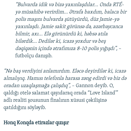
“Bulvarda idik və bizə yaxınlaşdılar... Onda RTÉ-
yə müsahibə verirdim… Ətrafa baxdım, balaca bir
polis maşını bulvarda şütüyürdü, düz Jamie-yə
yaxınlaşdı. Jamie sakit görünsə də, azərbaycanca
bilmir, axı... Elə görünürdü ki, həbsə atıla
bilərdik… Dedilər ki, icazə yoxdur və beş
dəqiqənin içində ətrafımıza 8-10 polis yığışdı”,
–
futbolçu danışıb.
“Nə baş verdiyini anlamırdım. Eləcə deyirdilər ki, icazə
almalıyıq. Hamısı telefonla harasa zəng edirdi və biz də
oradan uzaqlaşmağa çalışdıq”,
– Gannon deyib. O,
qaldığı otelə salamat qayıdaraq orada “Love Island'”
adlı realiti şousunun finalının xüsusi çəkilişinə
qatıldığını söyləyib.
Honq Konqda etirazlar qızışır