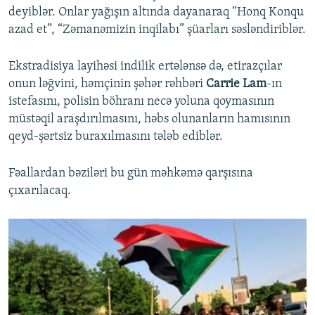
deyiblər. Onlar yağışın altında dayanaraq “Honq Konqu
azad et”, “Zəmanəmizin inqilabı” şüarları səsləndiriblər.
Ekstradisiya layihəsi indilik ertələnsə də, etirazçılar
onun ləğvini, həmçinin şəhər rəhbəri
Carrie Lam
-ın
istefasını, polisin böhranı necə yoluna qoymasının
müstəqil araşdırılmasını, həbs olunanların hamısının
qeyd-şərtsiz buraxılmasını tələb ediblər.
Fəallardan bəziləri bu gün məhkəmə qarşısına
çıxarılacaq.