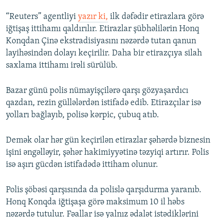
“Reuters” agentliyi
yazır ki,
ilk dəfədir etirazlara görə
iğtişaş ittihamı qaldırılır. Etirazlar şübhəlilərin Honq
Konqdan Çinə ekstradisiyasını nəzərdə tutan qanun
layihəsindən dolayı keçirilir. Daha bir etirazçıya silah
saxlama ittihamı irəli sürülüb.
Bazar günü polis nümayişçilərə qarşı gözyaşardıcı
qazdan, rezin güllələrdən istifadə edib. Etirazçılar isə
yolları bağlayıb, polisə kərpic, çubuq atıb.
Demək olar hər gün keçirilən etirazlar şəhərdə biznesin
işini əngəlləyir, şəhər hakimiyyətinə təzyiqi artırır. Polis
isə aşırı gücdən istifadədə ittiham olunur.
Polis şöbəsi qarşısında da polislə qarşıdurma yaranıb.
Honq Konqda iğtişaşa görə maksimum 10 il həbs
nəzərdə tutulur. Fəallar isə yalnız ədalət istədiklərini