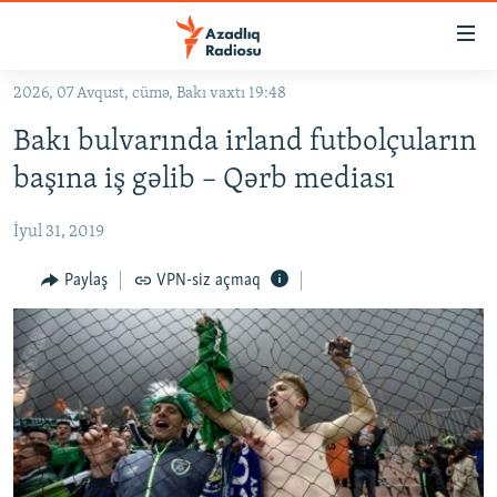
Keçid
linkləri
Əsas
2026, 07 Avqust, cümə, Bakı vaxtı 19:48
məzmuna
GÜNDƏM
Bakı bulvarında irland futbolçuların
qayıt
#İZAHLA
Əsas
başına iş gəlib – Qərb mediası
KORRUPSIOMETR
naviqasiyaya
qayıt
İyul 31, 2019
#ƏSLINDƏ
Axtarışa
FƏRQƏ BAX
Paylaş
VPN-siz açmaq
keç
QANUNI DOĞRU
ARAŞDIRMA
MULTIMEDIA
RADIO ARXIV
VIDEO
HAQQIMIZDA
FOTOQALEREYA
OXU ZALI