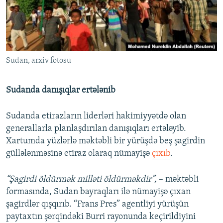
Sudan, arxiv fotosu
Sudanda danışıqlar ertələnib
Sudanda etirazların liderləri hakimiyyətdə olan
generallarla planlaşdırılan danışıqları ertələyib.
Xartumda yüzlərlə məktəbli bir yürüşdə beş şagirdin
güllələnməsinə etiraz olaraq nümayişə
çıxıb
.
“Şagirdi öldürmək milləti öldürməkdir”,
– məktəbli
formasında, Sudan bayraqları ilə nümayişə çıxan
şagirdlər qışqırıb. “Frans Pres” agentliyi yürüşün
paytaxtın şərqindəki Burri rayonunda keçirildiyini