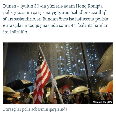
Dünən – iyulun 30-da yüzlərlə adam Honq Konqda
polis şöbəsinin qarşısına yığışaraq “şəhidlərə azadlıq”
şüarı səsləndiriblər. Bundan öncə isə həftəsonu polislə
etirazçıların toqquşmasında sonra 44 fəala ittihamlar
irəli sürülüb.
Etirazçılar polis şöbəsinin qarşısında