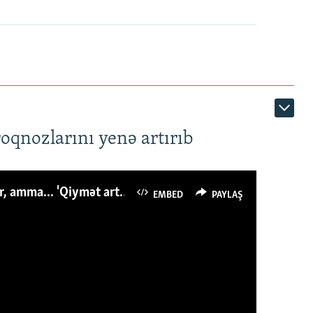
roqnozlarını yenə artırıb
Azərbaycanlı avropalıdan iki dəfə az ət yeyir, amma... 'Qiymət artımı qaçılmazdır'
EMBED
PAYLAŞ