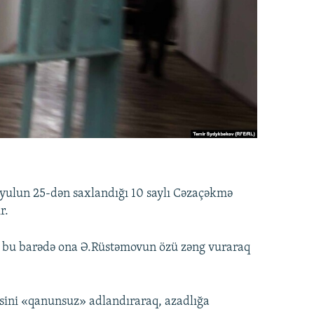
iyulun 25-dən saxlandığı 10 saylı Cəzaçəkmə
r.
, bu barədə ona Ə.Rüstəmovun özü zəng vuraraq
bsini «qanunsuz» adlandıraraq, azadlığa