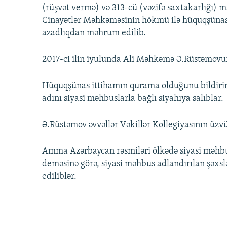
(rüşvət vermə) və 313-cü (vəzifə saxtakarlığı) ma
Cinayətlər Məhkəməsinin hökmü ilə hüquqşünas irə
azadlıqdan məhrum edilib.
2017-ci ilin iyulunda Ali Məhkəmə Ə.Rüstəmovun c
Hüquqşünas ittihamın qurama olduğunu bildirir
adını siyasi məhbuslarla bağlı siyahıya salıblar.
Ə.Rüstəmov əvvəllər Vəkillər Kollegiyasının üzvü
Amma Azərbaycan rəsmiləri ölkədə siyasi məhbusl
deməsinə görə, siyasi məhbus adlandırılan şəxsl
ediliblər.