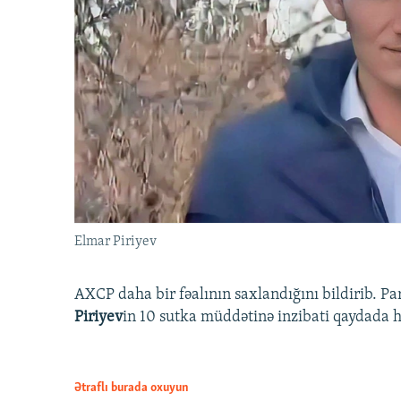
Elmar Piriyev
AXCP daha bir fəalının saxlandığını bildirib. Pa
Piriyev
in 10 sutka müddətinə inzibati qaydada hə
Ətraflı burada oxuyun