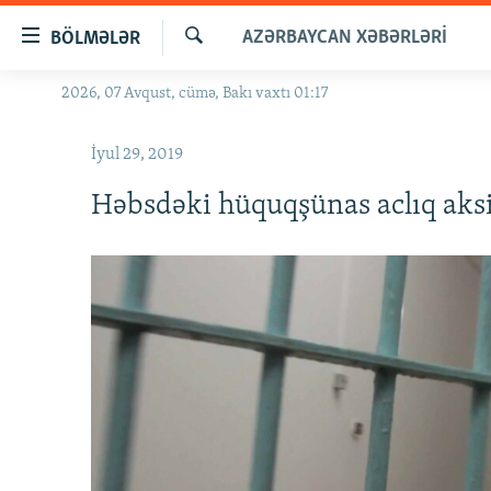
Keçid
AZƏRBAYCAN XƏBƏRLƏRI
BÖLMƏLƏR
linkləri
Axtar
Əsas
2026, 07 Avqust, cümə, Bakı vaxtı 01:17
GÜNDƏM
məzmuna
#İZAHLA
qayıt
İyul 29, 2019
Əsas
KORRUPSIOMETR
naviqasiyaya
Həbsdəki hüquqşünas aclıq aksi
#ƏSLINDƏ
qayıt
Axtarışa
FƏRQƏ BAX
keç
QANUNI DOĞRU
ARAŞDIRMA
MULTIMEDIA
RADIO ARXIV
VIDEO
HAQQIMIZDA
FOTOQALEREYA
OXU ZALI