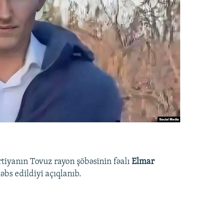
rtiyanın Tovuz rayon şöbəsinin fəalı
Elmar
bs edildiyi açıqlanıb.