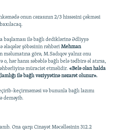
əhkəmədə onun cəzasının 2/3 hissəsini çəkməsi
 baxılacaq.
 başlaması ilə bağlı dediklərinə Ədliyyə
ə əlaqələr şöbəsinin rəhbəri
Mehman
in məlumatına görə, M.Sadıqov yalnız onu
 o, hər hansı səbəblə bağlı belə tədbirə əl atırsa,
əhbərliyinə müraciət etməlidir.
«Belə olan halda
amlığı ilə bağlı vəziyyətinə nəzarət olunur».
çirib-keçirməməsi və bununla bağlı lazımı
nə deməyib.
anıb. Ona qarşı Cinayət Məcəlləsinin 312.2