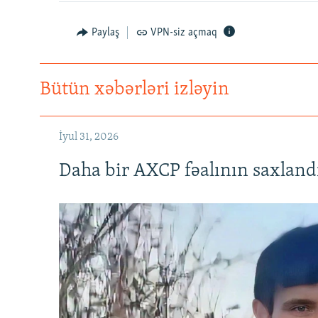
Paylaş
VPN-siz açmaq
Bütün xəbərləri izləyin
İyul 31, 2026
Daha bir AXCP fəalının saxlandığ