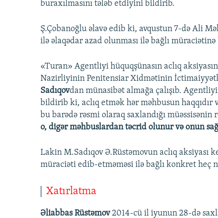
buraxılmasını tələb etdiyini bildirib.
Ş.Çobanoğlu əlavə edib ki, avqustun 7-də Ali M
ilə əlaqədar azad olunması ilə bağlı müraciətinə
«Turan» Agentliyi hüquqşünasın aclıq aksiyasına
Nazirliyinin Penitensiar Xidmətinin İctimaiyyətl
Sadıqov
dan münasibət almağa çalışıb. Agentliy
bildirib ki, aclıq etmək hər məhbusun haqqıdır və
bu barədə rəsmi olaraq saxlandığı müəssisənin r
o, digər məhbuslardan təcrid olunur və onun sağl
Lakin M.Sadıqov Ə.Rüstəmovun aclıq aksiyası ke
müraciəti edib-etməməsi ilə bağlı konkret heç 
Xatırlatma
Əliabbas Rüstəmov
2014-cü il iyunun 28-də saxl