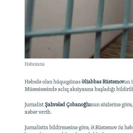
İNFOQRAFIKA
AZƏRBAYCAN ƏDƏBIYYATI KITABXANASI
MISSIYAMIZ
KARIKATURA
İSLAM VƏ DEMOKRATIYA
PEŞƏ ETIKASI VƏ JURNALISTIKA
STANDARTLARIMIZ
İZ - MƏDƏNIYYƏT PROQRAMI
MATERIALLARIMIZDAN ISTIFADƏ
AZADLIQRADIOSU MOBIL TELEFONUNUZDA
BIZIMLƏ ƏLAQƏ
XƏBƏR BÜLLETENLƏRIMIZ
Həbsxana
Həbsdə olan hüquqşünas
Əliabbas Rüstəmov
un 
Müəssisəsində aclıq aksiyasına başladığı bildirili
Jurnalist
Şahvələd Çobanoğlu
nun sözlərinə görə
xəbər verib.
Jurnalistin bildirməsinə görə, Ə.Rüstəmov öz hə