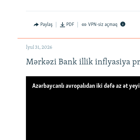
Paylaş
PDF
VPN-siz açmaq
İyul 31, 2026
Mərkəzi Bank illik inflyasiya p