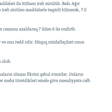
ddələri ilə ittiham irəli sürülüb. Bakı Ağır
li sürülən maddələrlə təqsirli bilinərək, 7 il
əzasını azaldaraq 7 ildən 6 ilə endirib.
 və onu rədd edir. Hüquq müdafiəçiləri onun
 olub.
arın olması fikrini qəbul etmirlər. Onların
ər məhz törətdikləri əmələ görə məsuliyyətə cəlb