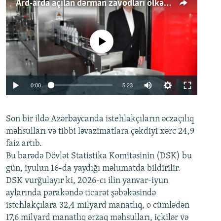
Ard-arda açılan dərman zavodları ölkənin tələbatını ödəyirmi?
No media source currently available
Auto
0:00
5:23
240p
Son bir ildə Azərbaycanda istehlakçıların
360p
əczaçılıq
məhsulları və tibbi ləvazimatlara çəkdiyi xərc 24,9
480p
Auto
240p
360p
480p
faiz artıb.
720p
Bu barədə Dövlət Statistika Komitəsinin (DSK) bu
720p
1080p
gün, iyulun 16-da yaydığı məlumatda bildirilir.
1080p
DSK vurğulayır ki, 2026-cı ilin yanvar-iyun
aylarında pərakəndə ticarət şəbəkəsində
istehlakçılara 32,4 milyard manatlıq, o cümlədən
17,6 milyard manatlıq ərzaq məhsulları, içkilər və