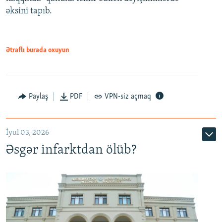
əksini tapıb.
1080p
Ətraflı burada oxuyun
Auto
240p
360p
480p
Paylaş
PDF
VPN-siz açmaq
720p
1080p
İyul 03, 2026
Əsgər infarktdan ölüb?