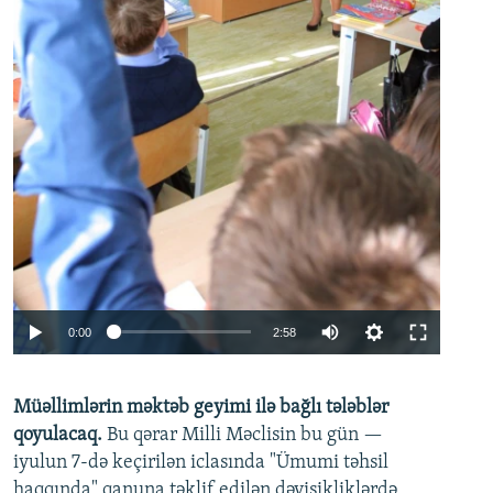
Auto
0:00
2:58
240p
Müəllimlərin məktəb geyimi ilə bağlı tələblər
360p
qoyulacaq.
Bu qərar Milli Məclisin bu gün —
480p
iyulun 7-də keçirilən iclasında "Ümumi təhsil
720p
haqqında" qanuna təklif edilən dəyişikliklərdə