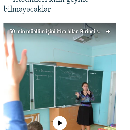
bilməyəcəklər
50 min müəllim işini itirə bilər. Birinci sinfə gedənlər azalır
No media source currently available