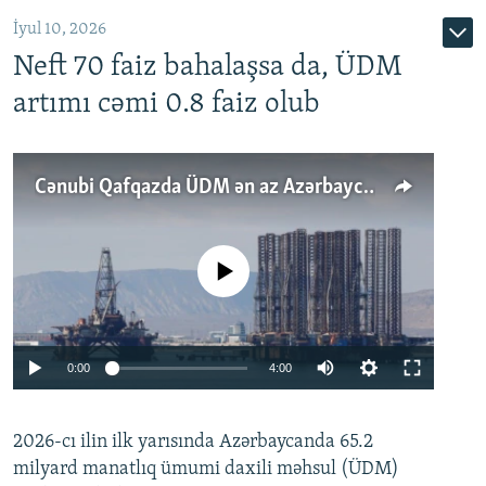
İyul 10, 2026
Neft 70 faiz bahalaşsa da, ÜDM
artımı cəmi 0.8 faiz olub
Cənubi Qafqazda ÜDM ən az Azərbaycanda artır: Qonşuları niyə Bakını qabaqlaya bilir?
No media source currently available
Auto
0:00
4:00
240p
2026-cı ilin ilk yarısında Azərbaycanda 65.2
360p
milyard manatlıq ümumi daxili məhsul (ÜDM)
480p
Auto
240p
360p
480p