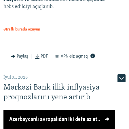
həbs edildiyi açıqlanıb.
Ətraflı burada oxuyun
Paylaş
PDF
VPN-siz açmaq
İyul 31, 2026
Mərkəzi Bank illik inflyasiya
proqnozlarını yenə artırıb
Azərbaycanlı avropalıdan iki dəfə az ət yeyir, amma... 'Qiymət artımı qaçılmazdır'