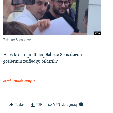
Bəhruz Səmədov
Həbsdə olan politoloq
Bəhruz Səmədov
un
gözlərinin zəiflədiyi bildirilir.
Ətraflı burada oxuyun
Paylaş
PDF
VPN-siz açmaq