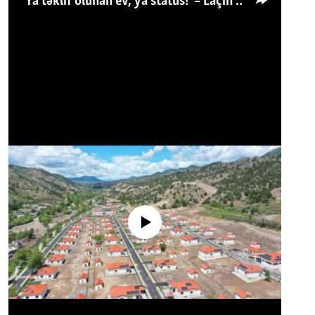
'Ya təklif olunan ev, ya status!' – Laçın köçkünü: 'Laçından başqa heç hara!'
No media source currently available