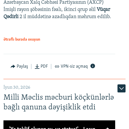
Azərbaycan Xalq Cəbhəsi Partiyasının (AXCP)
İmişli rayon şöbəsinin fəalı, ikinci qrup əlil
Vüqar
Qədirli
2 il müddətinə azadlıqdan məhrum edilib.
Ətraflı burada oxuyun
Paylaş
PDF
VPN-siz açmaq
İyun 30, 2026
Milli Məclis məcburi köçkünlərlə
bağlı qanuna dəyişiklik etdi