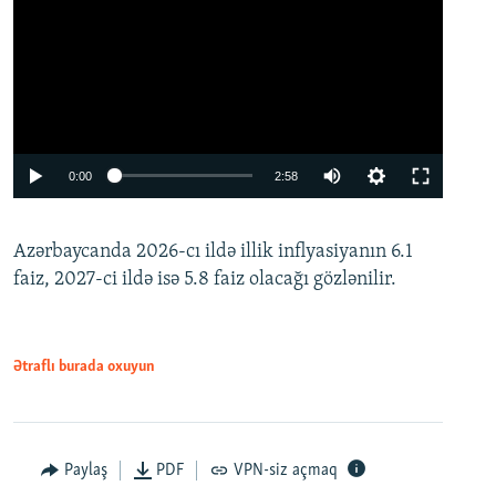
Auto
0:00
2:58
240p
Azərbaycanda 2026-cı ildə illik inflyasiyanın 6.1
360p
faiz, 2027-ci ildə isə 5.8 faiz olacağı gözlənilir.
480p
720p
1080p
Ətraflı burada oxuyun
Paylaş
PDF
VPN-siz açmaq