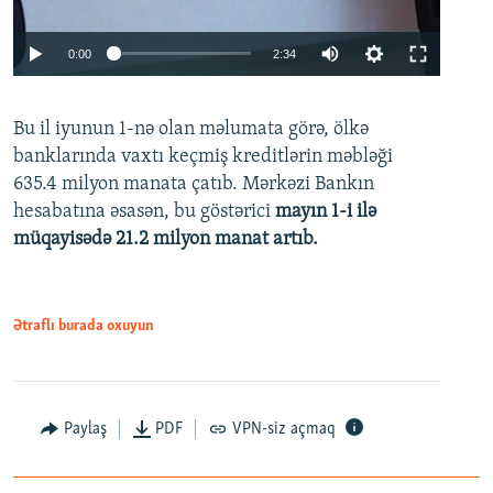
Auto
0:00
2:34
240p
Bu il iyunun 1-nə olan məlumata görə, ölkə
360p
banklarında vaxtı keçmiş kreditlərin məbləği
480p
635.4 milyon manata çatıb. Mərkəzi Bankın
720p
hesabatına əsasən, bu göstərici
mayın 1-i ilə
müqayisədə 21.2 milyon manat artıb.
1080p
Ətraflı burada oxuyun
Auto
240p
360p
480p
Paylaş
PDF
VPN-siz açmaq
720p
1080p