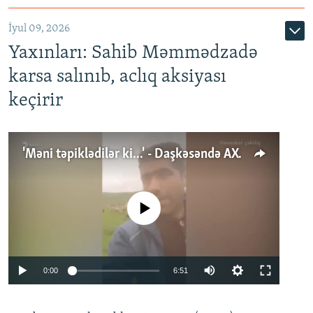
İyul 09, 2026
Yaxınları: Sahib Məmmədzadə
karsa salınıb, aclıq aksiyası
keçirir
'Məni təpiklədilər ki...' - Daşkəsəndə AXCP fəalının yaxınları onun həbsinə etiraz edirlər
No media source currently available
Auto
0:00
6:51
240p