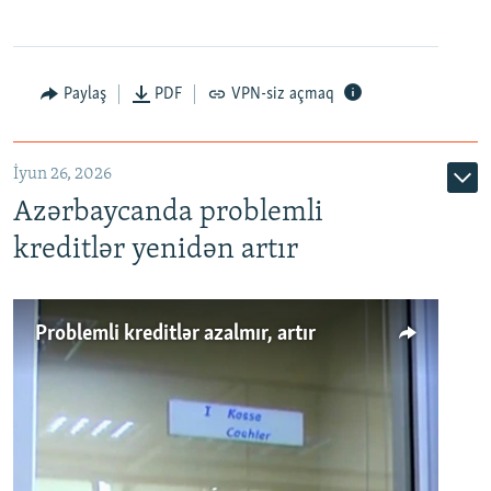
Auto
240p
360p
480p
Paylaş
PDF
VPN-siz açmaq
720p
1080p
İyun 26, 2026
Azərbaycanda problemli
kreditlər yenidən artır
Problemli kreditlər azalmır, artır