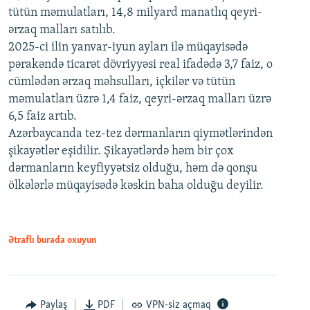
tütün məmulatları, 14,8 milyard manatlıq qeyri-
ərzaq malları satılıb.
2025-ci ilin yanvar-iyun ayları ilə müqayisədə
pərakəndə ticarət dövriyyəsi real ifadədə 3,7 faiz, o
cümlədən ərzaq məhsulları, içkilər və tütün
məmulatları üzrə 1,4 faiz, qeyri-ərzaq malları üzrə
6,5 faiz artıb.
Azərbaycanda tez-tez dərmanların qiymətlərindən
şikayətlər eşidilir. Şikayətlərdə həm bir çox
dərmanların keyfiyyətsiz olduğu, həm də qonşu
ölkələrlə müqayisədə kəskin baha olduğu deyilir.
Ətraflı burada oxuyun
Paylaş
PDF
VPN-siz açmaq