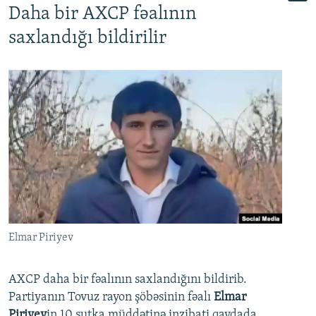
Daha bir AXCP fəalının
saxlandığı bildirilir
Elmar Piriyev
AXCP daha bir fəalının saxlandığını bildirib.
Partiyanın Tovuz rayon şöbəsinin fəalı
Elmar
Piriyev
in 10 sutka müddətinə inzibati qaydada