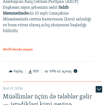
Azərbaycan Xalq Cəbhəsi Partiyası (AXCP)
360p
Daşkəsən rayon şöbəsinin sədri
Sahib
480p
Auto
240p
360p
480p
Məmmədzadə
nin 10 saylı Cəzaçəkmə
720p
Müəssisəsində cərimə kamerasına (kars) salındığı
720p
1080p
və buna etiraz olaraq aclıq aksiyasına başladığı
1080p
bildirilir.
Ətraflı burada oxuyun
Paylaş
PDF
VPN-siz açmaq
İyul 07, 2026
Müəllimlər üçün də tələblər gəlir
— istədikləri kimi geyinə