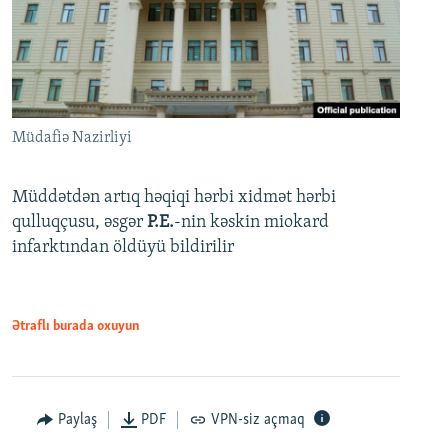
Müdafiə Nazirliyi
Müddətdən artıq həqiqi hərbi xidmət hərbi
qulluqçusu, əsgər
P.E.
-nin kəskin miokard
infarktından öldüyü bildirilir
Ətraflı burada oxuyun
Paylaş
PDF
VPN-siz açmaq