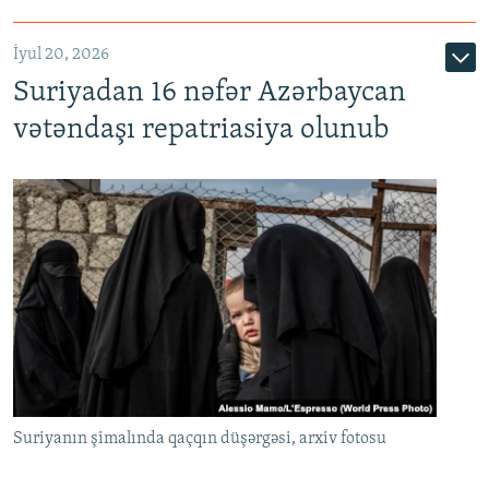
İyul 20, 2026
Auto
240p
360p
480p
Suriyadan 16 nəfər Azərbaycan
720p
1080p
vətəndaşı repatriasiya olunub
Suriyanın şimalında qaçqın düşərgəsi, arxiv fotosu