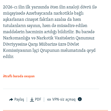
2026-cı ilin ilk yarısında ötən ilin analoji dövrü ilə
müqayisədə Azərbaycanda narkotiklə bağlı
aşkarlanan cinayət faktları azalsa da həm
tutulanların sayının, həm də müsadirə edilən
maddələrin həcminin artdığı bildirilir. Bu barədə
Narkomanlığa və Narkotik Vasitələrin Qanunsuz
Dövriyyəsinə Qarşı Mübarizə üzrə Dövlət
Komissiyasının İşçi Qrupunun məlumatında qeyd
edilir.
Ətraflı burada oxuyun
Paylaş
PDF
VPN-siz açmaq