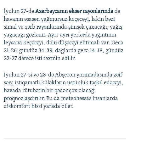
İyulun 27-də
Azərbaycanın əksər rayonlarında
da
havanın əsasən yağmursuz keçəcəyi, lakin bəzi
şimal və qərb rayonlarında şimşək çaxacağı, yağış
yağacağı gözlənir. Ayrı-ayrı yerlərdə yağıntının
leysana keçəcəyi, dolu düşəcəyi ehtimalı var. Gecə
21-26, gündüz 34-39, dağlarda gecə 14-18, gündüz
22-27 dərəcə isti təxmin edilir.
İyulun 27-si və 28-də Abşeron yarımadasında zəif
şərq istiqamətli küləklərin üstünlük təşkil edəcəyi,
havada rütubətin bir qədər çox olacağı
proqnozlaşdırılır. Bu da meteohəssas insanlarda
diskomfort hissi yarada bilər.