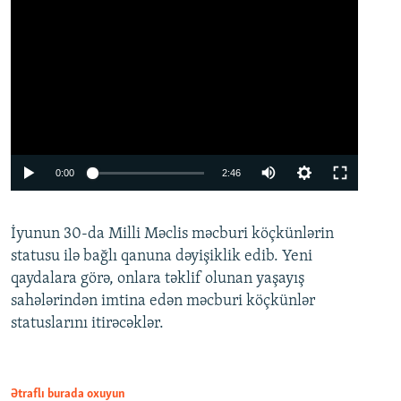
Auto
0:00
2:46
240p
İyunun 30-da Milli Məclis məcburi köçkünlərin
360p
statusu ilə bağlı qanuna dəyişiklik edib. Yeni
480p
qaydalara görə, onlara təklif olunan yaşayış
720p
sahələrindən imtina edən məcburi köçkünlər
statuslarını itirəcəklər.
1080p
Ətraflı burada oxuyun