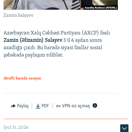
Zamin Salayev
Azərbaycan Xalq Cəbhəsi Partiyası (AXCP) fəalı
Zamin (Əlizamin) Salayev
3 il 6 aydan sonra
azadlığa çıxıb. Bu barədə siyasi fəallar sosial
şəbəkədə paylaşım ediblər.
Ətraflı burada oxuyun
Paylaş
PDF
VPN-siz açmaq
İyul 31, 2026