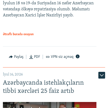
İyulun 18 və 19-da Suriyadan 16 nəfər Azərbaycan
vətəndaşı ölkəyə repatriasiya olunub. Məlumatı
Azərbaycan Xarici İşlər Nazirliyi yayıb.
Ətraflı burada oxuyun
Paylaş
PDF
VPN-siz açmaq
İyul 16, 2026
Azərbaycanda istehlakçıların
tibbi xərcləri 25 faiz artıb