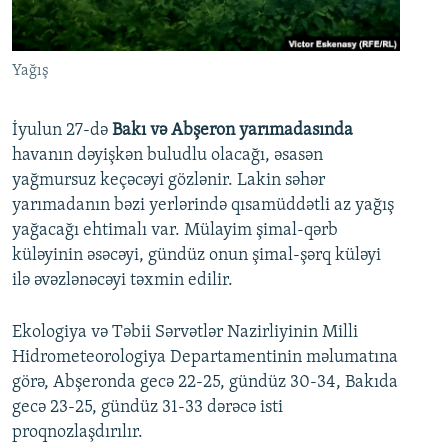
İNFOQRAFIKA
AZƏRBAYCAN ƏDƏBIYYATI KITABXANASI
MISSIYAMIZ
BIZI IZLƏ
KARIKATURA
İSLAM VƏ DEMOKRATIYA
PEŞƏ ETIKASI VƏ JURNALISTIKA STANDARTLARIMIZ
Yağış
İZ - MƏDƏNIYYƏT PROQRAMI
MATERIALLARIMIZDAN ISTIFADƏ
AZADLIQRADIOSU MOBIL TELEFONUNUZDA
RFE/RL-in bütün saytları
İyulun 27-də
Bakı və Abşeron yarımadasında
havanın dəyişkən buludlu olacağı, əsasən
BIZIMLƏ ƏLAQƏ
yağmursuz keçəcəyi gözlənir. Lakin səhər
XƏBƏR BÜLLETENLƏRIMIZ
yarımadanın bəzi yerlərində qısamüddətli az yağış
yağacağı ehtimalı var. Mülayim şimal-qərb
küləyinin əsəcəyi, gündüz onun şimal-şərq küləyi
ilə əvəzlənəcəyi təxmin edilir.
Ekologiya və Təbii Sərvətlər Nazirliyinin Milli
Hidrometeorologiya Departamentinin məlumatına
görə, Abşeronda gecə 22-25, gündüz 30-34, Bakıda
gecə 23-25, gündüz 31-33 dərəcə isti
proqnozlaşdırılır.