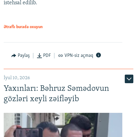
istehsal edilib.
720p
720p
1080p
1080p
Ətraflı burada oxuyun
Paylaş
PDF
VPN-siz açmaq
İyul 10, 2026
Yaxınları: Bəhruz Səmədovun
gözləri xeyli zəifləyib