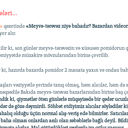
ləri...
t»
qəzetində
«Meyvə-tərəvəz niyə bahadır? Bazardan videor
yer alır.
ilir ki, son günlər meyvə-tərəvəzin və xüsusən pomidorun 
miyyətdə müzakirə mövzularından birinə çevrilib.
ir ki, hazırda bazarda pomidor 2 manata yaxın və ondan baha 
ları vəziyyətlə yerində tanış olmaq, həm alıcılar, həm də s
əqsədilə Bakıda meyvə-tərəvəz bazarlarından birinə baş çə
dik ki, qiymətlər ötən günlərlə müqayisədə bir qədər ucuzl
qədər də gözə dəymirdi. Söhbət etdiyimiz alıcılar söylədilər k
ahalıq olduğu üçün normal alış-veriş edə bilmirlər. Satıcılar 
 baha olması onlardan asılı olan səbəblərlə bağlı deyil. Bildir