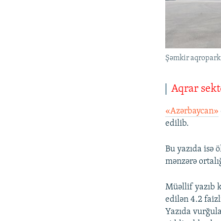
Şəmkir aqropark
Aqrar sekt
«Azərbaycan»
edilib.
Bu yazıda isə ö
mənzərə ortalı
Müəllif yazıb k
edilən 4.2 fai
Yazıda vurğulan