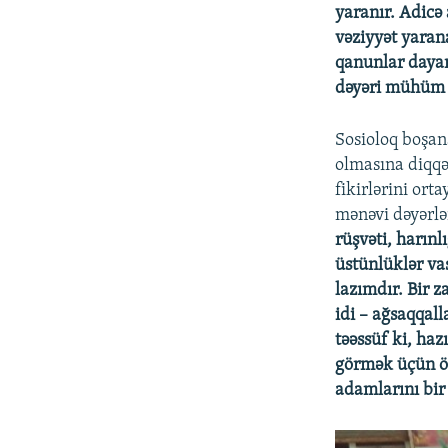
yaranır. Adicə
vəziyyət yaran
qanunlar dayan
dəyəri mühüm r
Sosioloq boşana
olmasına diqqə
fikirlərini or
mənəvi dəyərlə
rüşvəti, harınl
üstünlüklər vas
lazımdır. Bir 
idi – ağsaqqall
təəssüf ki, haz
görmək üçün öl
adamlarını bir