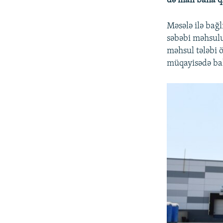
də malı baha qi
Məsələ ilə bağl
səbəbi məhsulun
məhsul tələbi ö
müqayisədə ba