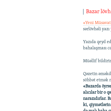
Bazar lövhə
«Yeni Müsava
sərlövhəli yazı 
Yazıda qeyd ed
bahalaşması cə
Müəllif bildir
Qəzetin əməkdaş
söhbət etmək m
«Bazarda öyrən
alıcılar bir o 
narazıdırlar. B
ki, qiymətlərin