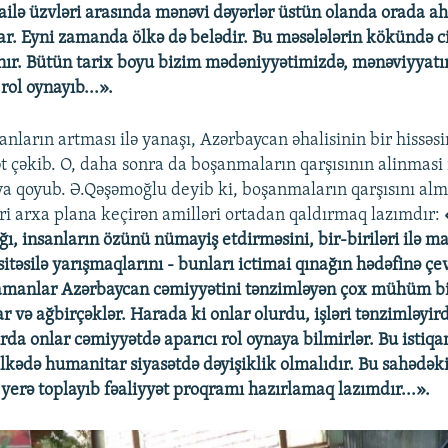
 ailə üzvləri arasında mənəvi dəyərlər üstün olanda orada a
ar. Eyni zamanda ölkə də belədir. Bu məsələlərin kökündə ci
ır. Bütün tarix boyu bizim mədəniyyətimizdə, mənəviyyatı
ol oynayıb...».
nların artması ilə yanaşı, Azərbaycan əhalisinin bir hissəs
t çəkib. O, daha sonra da boşanmaların qarşısının alinmasi i
taya qoyub. Ə.Qəşəmoğlu deyib ki, boşanmaların qarşısını al
ri arxa plana keçirən amilləri ortadan qaldırmaq lazımdır:
ığı, insanların özünü nümayiş etdirməsini, bir-biriləri ilə m
itəsilə yarışmaqlarını - bunları ictimai qınağın hədəfinə ç
zamanlar Azərbaycan cəmiyyətini tənzimləyən çox mühüm bir
ar və ağbirçəklər. Harada ki onlar olurdu, işləri tənzimləyird
ırda onlar cəmiyyətdə aparıcı rol oynaya bilmirlər. Bu istiqa
kədə humanitar siyasətdə dəyişiklik olmalıdır. Bu sahədək
 yerə toplayıb fəaliyyət proqramı hazırlamaq lazımdır...».