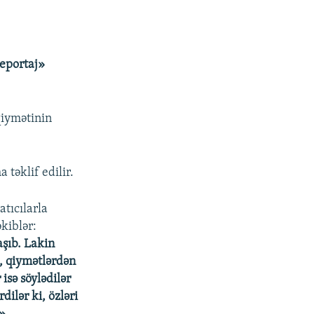
eportaj»
qiymətinin
təklif edilir.
atıcılarla
kiblər:
aşıb. Lakin
i, qiymətlərdən
isə söylədilər
dilər ki, özləri