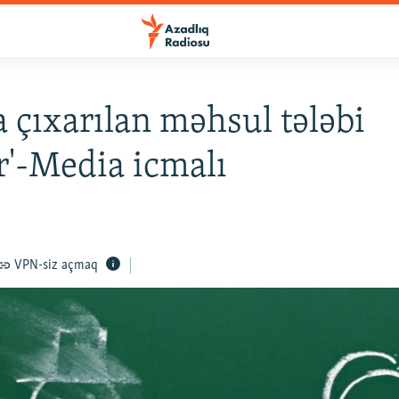
a çıxarılan məhsul tələbi
'-Media icmalı
VPN-siz açmaq