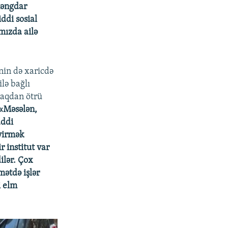
həngdar
ddi sosial
mızda ailə
inin də xaricdə
lə bağlı
maqdan ötrü
«Məsələn,
addi
evirmək
 institut var
ilər. Çox
mətdə işlər
i elm