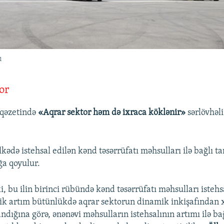
ı
or
qəzetində
«Aqrar sektor həm də ixraca köklənir»
sərlövhəli
lkədə istehsal edilən kənd təsərrüfatı məhsulları ilə bağlı
ğa qoyulur.
i, bu ilin birinci rübündə kənd təsərrüfatı məhsulları istehs
zlik artım bütünlükdə aqrar sektorun dinamik inkişafından x
dığına görə, ənənəvi məhsulların istehsalının artımı ilə ba