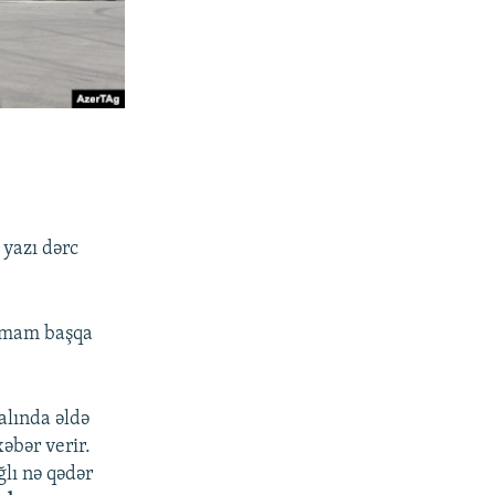
 yazı dərc
 tamam başqa
alında əldə
əbər verir.
ğlı nə qədər