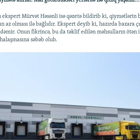
ymətə alırlar. Mal götürdükləri yerlərdə isə qıtlıq yaşanır...
ı ekspert Mürvət Həsənli isə qəzetə bildirib ki, qiymətlərin
 az olması ilə bağlıdır. Ekspert deyib ki, hazırda bazara ç
dəmir. Onun fikrincə, bu da təklif edilən məhsulların ötən i
halaşmasına səbəb olub.