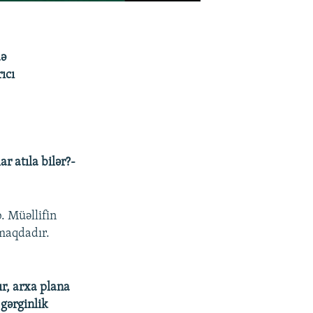
də
ıcı
 atıla bilər?-
. Müəllifin
tmaqdadır.
ır, arxa plana
 gərginlik