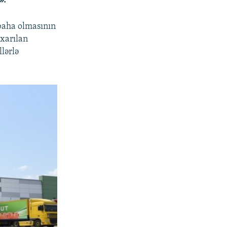
».
 baha olmasının
ıxarılan
llərlə