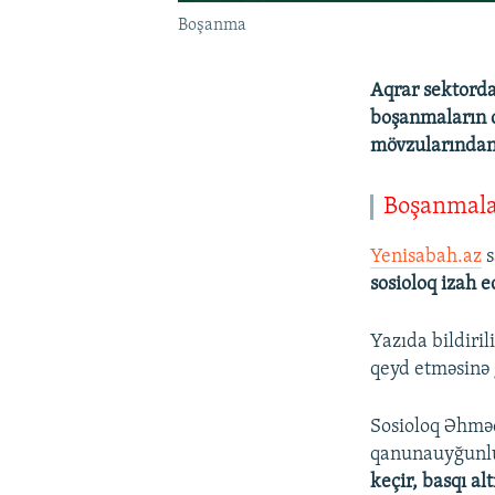
Boşanma
Aqrar sektorda
boşanmaların q
mövzularındand
Boşanmalar
Yenisabah.az
s
sosioloq izah e
Yazıda bildiri
qeyd etməsinə 
Sosioloq Əhmə
qanunauyğunl
keçir, basqı a