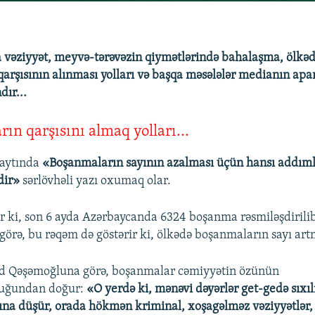
 vəziyyət, meyvə-tərəvəzin qiymətlərində bahalaşma, ölkə
arşısının alınması yolları və başqa məsələlər medianın apar
ır...
ın qarşısını almaq yolları...
aytında
«Boşanmaların sayının azalması üçün hansı addımlar
dir»
sərlövhəli yazı oxumaq olar.
lir ki, son 6 ayda Azərbaycanda 6324 boşanma rəsmiləşdirilib
görə, bu rəqəm də göstərir ki, ölkədə boşanmaların sayı ar
d Qəşəmoğluna görə, boşanmalar cəmiyyətin özünün
uğundan doğur:
«O yerdə ki, mənəvi dəyərlər get-gedə sıxıl
ltına düşür, orada hökmən kriminal, xoşagəlməz vəziyyətlər,