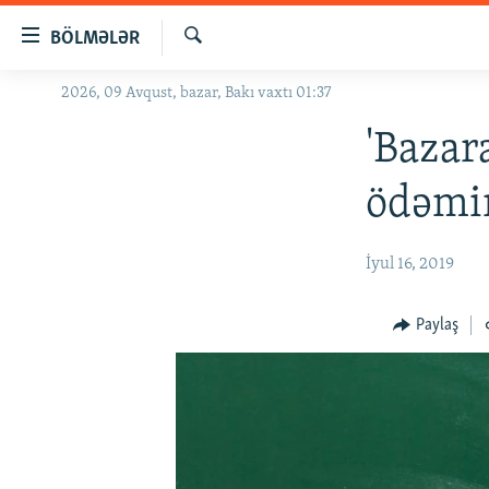
Keçid
BÖLMƏLƏR
linkləri
Axtar
Əsas
2026, 09 Avqust, bazar, Bakı vaxtı 01:37
GÜNDƏM
məzmuna
#İZAHLA
'Bazar
qayıt
Əsas
KORRUPSIOMETR
ödəmir
naviqasiyaya
#ƏSLINDƏ
qayıt
Axtarışa
FƏRQƏ BAX
İyul 16, 2019
keç
QANUNI DOĞRU
Paylaş
ARAŞDIRMA
MULTIMEDIA
RADIO ARXIV
VIDEO
HAQQIMIZDA
FOTOQALEREYA
OXU ZALI