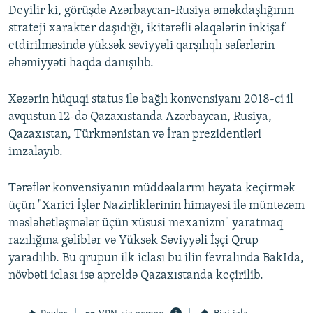
Deyilir ki, görüşdə Azərbaycan-Rusiya əməkdaşlığının
strateji xarakter daşıdığı, ikitərəfli əlaqələrin inkişaf
etdirilməsində yüksək səviyyəli qarşılıqlı səfərlərin
əhəmiyyəti haqda danışılıb.
Xəzərin hüquqi status ilə bağlı konvensiyanı 2018-ci il
avqustun 12-də Qazaxıstanda Azərbaycan, Rusiya,
Qazaxıstan, Türkmənistan və İran prezidentləri
imzalayıb.
Tərəflər konvensiyanın müddəalarını həyata keçirmək
üçün "Xarici İşlər Nazirliklərinin himayəsi ilə müntəzəm
məsləhətləşmələr üçün xüsusi mexanizm" yaratmaq
razılığına gəliblər və Yüksək Səviyyəli İşçi Qrup
yaradılıb. Bu qrupun ilk iclası bu ilin fevralında BakIda,
növbəti iclası isə apreldə Qazaxıstanda keçirilib.