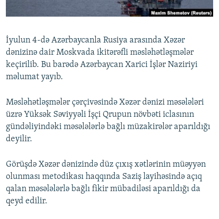
İNFOQRAFIKA
AZƏRBAYCAN ƏDƏBIYYATI KITABXANASI
MISSIYAMIZ
BIZI IZLƏ
KARIKATURA
İSLAM VƏ DEMOKRATIYA
PEŞƏ ETIKASI VƏ JURNALISTIKA STANDARTLARIMIZ
İyulun 4-də Azərbaycanla Rusiya arasında Xəzər
İZ - MƏDƏNIYYƏT PROQRAMI
MATERIALLARIMIZDAN ISTIFADƏ
dənizinə dair Moskvada ikitərəfli məsləhətləşmələr
AZADLIQRADIOSU MOBIL TELEFONUNUZDA
RFE/RL-in bütün saytları
keçirilib. Bu barədə Azərbaycan Xarici İşlər Naziriyi
məlumat yayıb.
BIZIMLƏ ƏLAQƏ
XƏBƏR BÜLLETENLƏRIMIZ
Məsləhətləşmələr çərçivəsində Xəzər dənizi məsələləri
üzrə Yüksək Səviyyəli İşçi Qrupun növbəti iclasının
gündəliyindəki məsələlərlə bağlı müzakirələr aparıldığı
deyilir.
Görüşdə Xəzər dənizində düz çıxış xətlərinin müəyyən
olunması metodikası haqqında Saziş layihəsində açıq
qalan məsələlərlə bağlı fikir mübadiləsi aparıldığı da
qeyd edilir.