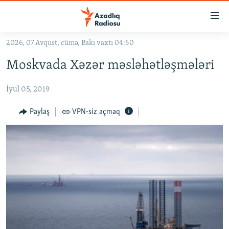
Keçid
linkləri
Əsas
2026, 07 Avqust, cümə, Bakı vaxtı 04:50
məzmuna
GÜNDƏM
Moskvada Xəzər məsləhətləşmələri
qayıt
#İZAHLA
Əsas
İyul 05, 2019
KORRUPSIOMETR
naviqasiyaya
qayıt
#ƏSLINDƏ
Paylaş
VPN-siz açmaq
Axtarışa
FƏRQƏ BAX
keç
QANUNI DOĞRU
ARAŞDIRMA
MULTIMEDIA
RADIO ARXIV
VIDEO
HAQQIMIZDA
FOTOQALEREYA
OXU ZALI