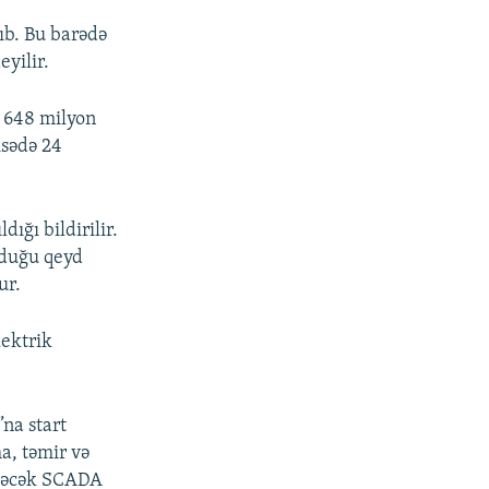
ıb. Bu barədə
yilir.
ə 648 milyon
isədə 24
dığı bildirilir.
unduğu qeyd
ur.
lektrik
na start
a, təmir və
 edəcək SCADA