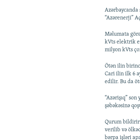
Azərbaycanda s
“Azərenerji” A
Məlumata görə 
kVts elektrik e
milyon kVts ço
Ötən ilin birinc
Cari ilin ilk 6
edilir. Bu da ö
“Azərişıq” son 
şəbəkəsinə qoş
Qurum bildirir
verilib və ölk
bərpa işləri a