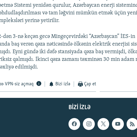
əetmə Sistemi yenidən qurulur, Azərbaycan enerji sistemin
əhdudlaşdırılması və tam ləğvini mümkün etmək üçün yeni
leksləri yerinə yetirilir.
 2-dən 3-nə keçən gecə Mingeçevirdəki “Azərbaycan” İES-in
nda baş verən qəza nəticəsində ölkənin elektrik enerjisi s
şdı. Eyni gündə iki dəfə stansiyada qəza baş vermişdi, ölkə
triksiz qalmışdı. İkinci qəza zamanı təxminən 30 min adam
əxliyə edilmişdi.
VPN-siz açmaq
Bizi izlə
Çap et
BIZI IZLƏ