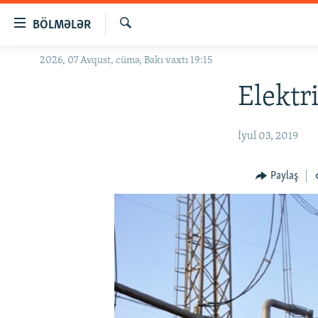
Keçid
BÖLMƏLƏR
linkləri
Axtar
Əsas
2026, 07 Avqust, cümə, Bakı vaxtı 19:15
GÜNDƏM
məzmuna
#İZAHLA
Elektri
qayıt
Əsas
KORRUPSIOMETR
naviqasiyaya
İyul 03, 2019
#ƏSLINDƏ
qayıt
Axtarışa
FƏRQƏ BAX
Paylaş
keç
QANUNI DOĞRU
ARAŞDIRMA
MULTIMEDIA
RADIO ARXIV
VIDEO
HAQQIMIZDA
FOTOQALEREYA
OXU ZALI