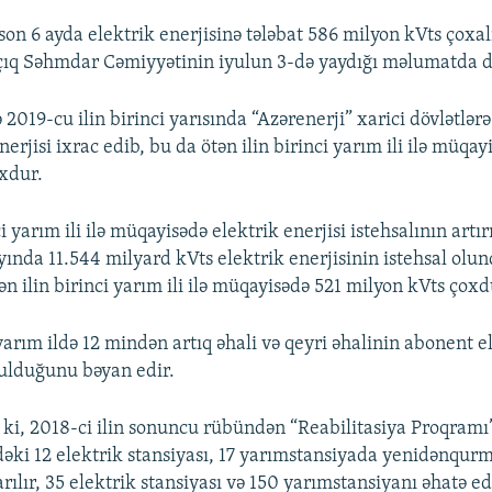
on 6 ayda elektrik enerjisinə tələbat 586 milyon kVts çoxal
çıq Səhmdar Cəmiyyətinin iyulun 3-də yaydığı məlumatda de
2019-cu ilin birinci yarısında “Azərenerji” xarici dövlətlər
nerjisi ixrac edib, bu da ötən ilin birinci yarım ili ilə müqay
xdur.
i yarım ili ilə müqayisədə elektrik enerjisi istehsalının artırıl
 ayında 11.544 milyard kVts elektrik enerjisinin istehsal ol
tən ilin birinci yarım ili ilə müqayisədə 521 milyon kVts çoxd
yarım ildə 12 mindən artıq əhali və qeyri əhalinin abonent e
ulduğunu bəyan edir.
 ki, 2018-ci ilin sonuncu rübündən “Reabilitasiya Proqramı”
ədəki 12 elektrik stansiyası, 17 yarımstansiyada yenidənqurm
parılır, 35 elektrik stansiyası və 150 yarımstansiyanı əhatə