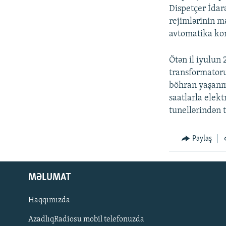
Dispetçer İdar
rejimlərinin m
avtomatika komp
Ötən il iyulun
transformatoru
böhran yaşanmı
saatlarla elek
tunellərindən t
Paylaş
MƏLUMAT
Haqqımızda
AzadlıqRadiosu mobil telefonuzda