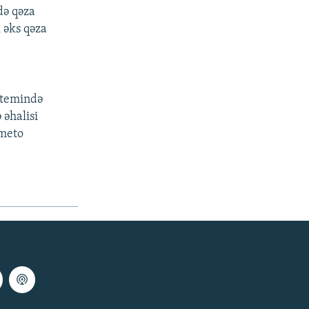
də qəza
 əks qəza
istemində
 əhalisi
 meto