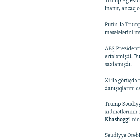
Trump Ağ evdən
inanır, ancaq o
Putin-lə Trump
məsələlərini m
ABŞ Prezidenti
ertələmişdi. B
saxlamışdı.
Xi ilə görüşdə 
danışıqlarını c
Trump Səudiyyə
xidmətlərinin 
Khashoggi
-nin
Səudiyyə Ərəbi