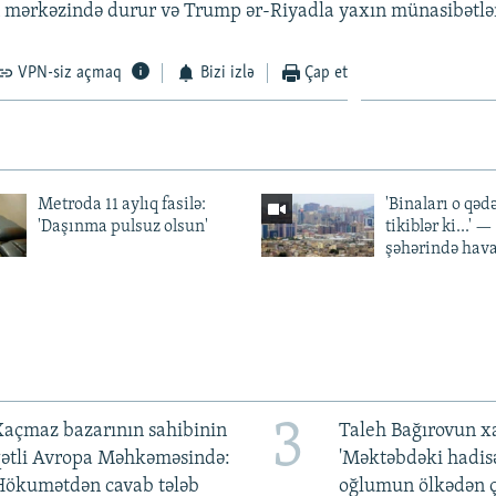
n mərkəzində durur və Trump ər-Riyadla yaxın münasibətlər
VPN-siz açmaq
Bizi izlə
Çap et
Metroda 11 aylıq fasilə:
'Binaları o qədə
'Daşınma pulsuz olsun'
tikiblər ki...' 
şəhərində hav
3
açmaz bazarının sahibinin
Taleh Bağırovun x
qətli Avropa Məhkəməsində:
'Məktəbdəki hadis
Hökumətdən cavab tələb
oğlumun ölkədən ç