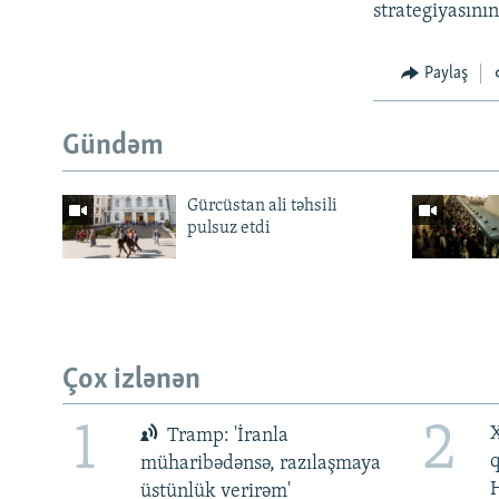
strategiyasını
Paylaş
Gündəm
Gürcüstan ali təhsili
pulsuz etdi
Çox izlənən
1
2
X
Tramp: 'İranla
müharibədənsə, razılaşmaya
üstünlük verirəm'