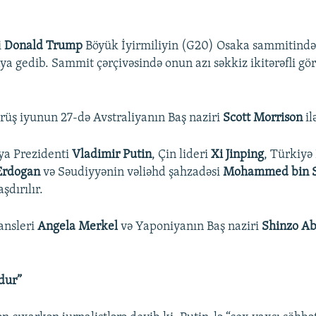
i
Donald Trump
Böyük İyirmiliyin (G20) Osaka sammitində
a gedib. Sammit çərçivəsində onun azı səkkiz ikitərəfli gör
örüş iyunun 27-də Avstraliyanın Baş naziri
Scott Morrison
il
ya Prezidenti
Vladimir Putin
, Çin lideri
Xi Jinping
, Türkiyə
Erdogan
və Səudiyyənin vəliəhd şahzadəsi
Mohammed bin 
şdırılır.
ansleri
Angela Merkel
və Yaponiyanın Baş naziri
Shinzo A
xdur”