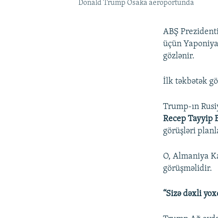
Donald Trump Osaka aeroportunda
ABŞ Prezident
üçün Yaponiyay
gözlənir.
İlk təkbətək g
Trump-ın Rusi
Recep Tayyip 
görüşləri planla
O, Almaniya K
görüşməlidir.
“Sizə dəxli yo