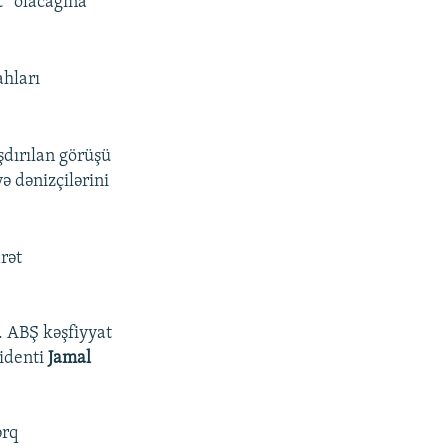
t” olacağına
.
ahları
dırılan görüşü
ə dənizçilərini
arət
 ABŞ kəşfiyyat
zidenti
Jamal
ərq