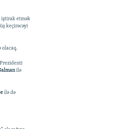
 iştirak etmək
üş keçirəcəyi
ə olacaq.
 Prezidenti
Salman
ilə
be
ilə də