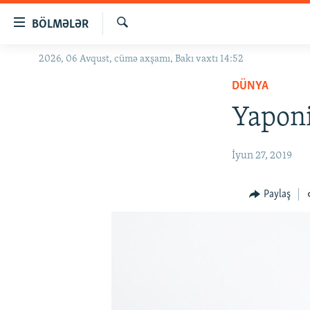
Keçid
BÖLMƏLƏR
linkləri
Axtar
Əsas
2026, 06 Avqust, cümə axşamı, Bakı vaxtı 14:52
GÜNDƏM
məzmuna
DÜNYA
#İZAHLA
qayıt
Əsas
Yaponi
KORRUPSIOMETR
naviqasiyaya
#ƏSLINDƏ
qayıt
İyun 27, 2019
Axtarışa
FƏRQƏ BAX
keç
QANUNI DOĞRU
Paylaş
ARAŞDIRMA
MULTIMEDIA
RADIO ARXIV
VIDEO
HAQQIMIZDA
FOTOQALEREYA
OXU ZALI