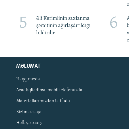
5
6
Əli Kərimlinin saxlanma
A
şəraitinin ağırlaşdırıldığı
b
bildirilir
v
e
MƏLUMAT
Haqqımızda
AzadlıqRadiosu mobil telefonuzda
Materiallarımızdan istifadə
BIZI IZLƏ
Bizimlə əlaqə
Həftəyə baxış