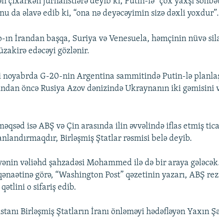
 çıxarkən jurnalistlərə deyib ki, Putin-lə “çox yaxşı söhbə
nu da əlavə edib ki, “ona nə deyəcəyimin sizə dəxli yoxdur”
-ın İrandan başqa, Suriya və Venesuela, həmçinin nüvə sil
üzakirə edəcəyi gözlənir.
 noyabrda G-20-nin Argentina sammitində Putin-lə planlaş
undan öncə Rusiya Azov dənizində Ukraynanın iki gəmisini v
məqsəd isə ABŞ və Çin arasında ilin əvvəlində iflas etmiş tic
anlandırmaqdır, Birləşmiş Ştatlar rəsmisi belə deyib.
nin vəliəhd şahzadəsi Mohammed ilə də bir araya gələcək.
qənaətinə görə, “Washington Post” qəzetinin yazarı, ABŞ re
 qətlini o sifariş edib.
stanı Birləşmiş Ştatların İranı önləməyi hədəfləyən Yaxın Ş