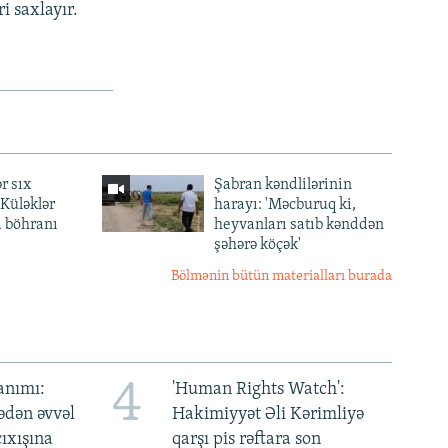
i saxlayır.
r sıx
Şabran kəndlilərinin
— Küləklər
harayı: 'Məcburuq ki,
a böhranı
heyvanları satıb kənddən
şəhərə köçək'
Bölmənin bütün materialları burada
4
anımı:
'Human Rights Watch':
ədən əvvəl
Hakimiyyət Əli Kərimliyə
ıxışına
qarşı pis rəftara son