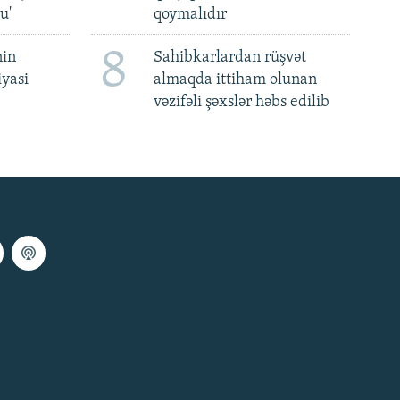
u'
qoymalıdır
8
nin
Sahibkarlardan rüşvət
iyasi
almaqda ittiham olunan
vəzifəli şəxslər həbs edilib