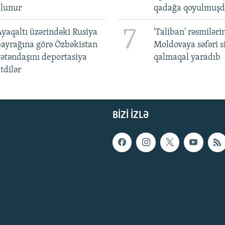
olunur
qadağa qoyulmuşd
7
yaqaltı üzərindəki Rusiya
'Taliban' rəsmiləri
ayrağına görə Özbəkistan
Moldovaya səfəri s
ətəndaşını deportasiya
qalmaqal yaradıb
tdilər
BIZI IZLƏ