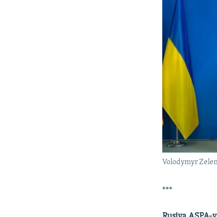
Volodymyr Zelens
***
Rusiya AŞPA-y