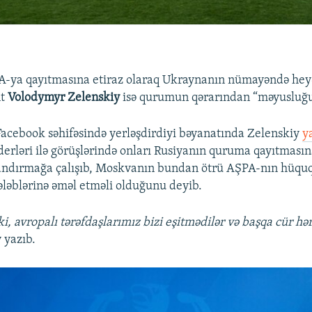
A-ya qayıtmasına etiraz olaraq Ukraynanın nümayəndə heyə
nt
Volodymyr Zelenskiy
isə qurumun qərarından “məyusluğun
acebook səhifəsində yerləşdirdiyi bəyanatında Zelenskiy
y
derləri ilə görüşlərində onları Rusiyanın quruma qayıtması
ndırmağa çalışıb, Moskvanın bundan ötrü AŞPA-nın hüququ
tələblərinə əməl etməli olduğunu deyib.
ki, avropalı tərəfdaşlarımız bizi eşitmədilər və başqa cür hər
 yazıb.