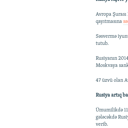
Avropa Şurası 
qayıtmasına
sə
Səsvermə iyunu
tutub.
Rusiyanın 2014
Moskvaya sanks
47 üzvü olan Av
Rusiya artıq ba
Ümumilikdə 11
gələcəkdə Rusi
verib.