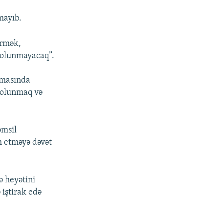
mayıb.
ermək,
v olunmayacaq”.
lmasında
 olunmaq və
əmsil
m etməyə dəvət
 heyətini
 iştirak edə