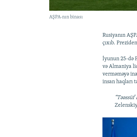
AŞPA-nın binası
Rusiyanın AŞP
çıxıb. Prezide
İyunun 25-də F
və Almaniya li
verməməyə ina
insan haqları 
“Təəssüf 
Zelenskiy