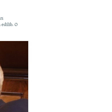
rı
edilib. O