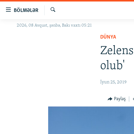
Keçid
BÖLMƏLƏR
linkləri
Axtar
Əsas
2026, 08 Avqust, şənbə, Bakı vaxtı 05:21
GÜNDƏM
məzmuna
DÜNYA
#İZAHLA
qayıt
Əsas
Zelens
KORRUPSIOMETR
naviqasiyaya
#ƏSLINDƏ
qayıt
olub'
Axtarışa
FƏRQƏ BAX
keç
QANUNI DOĞRU
İyun 25, 2019
ARAŞDIRMA
Paylaş
MULTIMEDIA
RADIO ARXIV
VIDEO
HAQQIMIZDA
FOTOQALEREYA
OXU ZALI