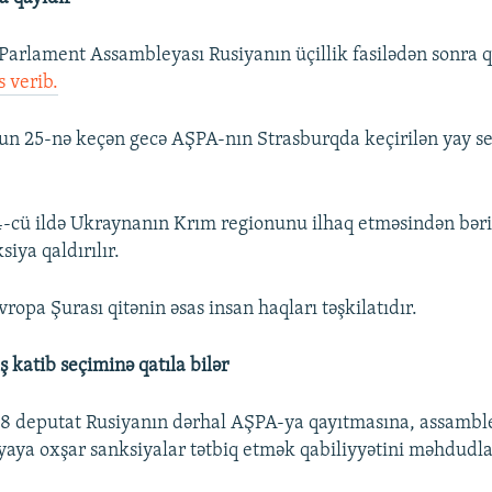
Parlament Assambleyası Rusiyanın üçillik fasilədən sonra
s verib.
n 25-nə keçən gecə AŞPA-nın Strasburqda keçirilən yay se
-cü ildə Ukraynanın Krım regionunu ilhaq etməsindən bəri i
iya qaldırılır.
ropa Şurası qitənin əsas insan haqları təşkilatıdır.
ş katib seçiminə qatıla bilər
8 deputat Rusiyanın dərhal AŞPA-ya qayıtmasına, assambl
yaya oxşar sanksiyalar tətbiq etmək qabiliyyətini məhdudl