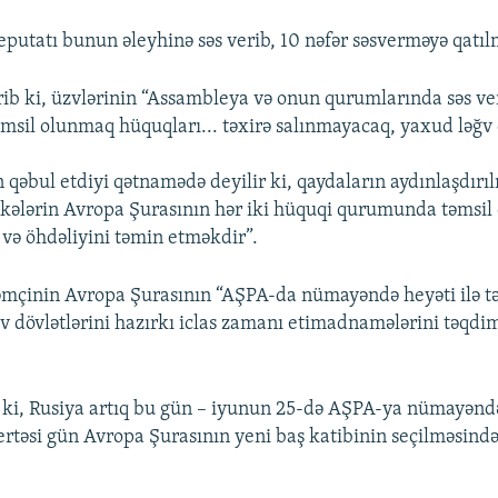
utatı bunun əleyhinə səs verib, 10 nəfər səsverməyə qatıl
ib ki, üzvlərinin “Assambleya və onun qurumlarında səs v
msil olunmaq hüquqları... təxirə salınmayacaq, yaxud ləğ
qəbul etdiyi qətnamədə deyilir ki, qaydaların aydınlaşdırı
kələrin Avropa Şurasının hər iki hüquqi qurumunda təmsil
 və öhdəliyini təmin etməkdir”.
mçinin Avropa Şurasının “AŞPA-da nümayəndə heyəti ilə t
 dövlətlərini hazırkı iclas zamanı etimadnamələrini təqdi
ki, Rusiya artıq bu gün – iyunun 25-də AŞPA-ya nümayəndə
ertəsi gün Avropa Şurasının yeni baş katibinin seçilməsində