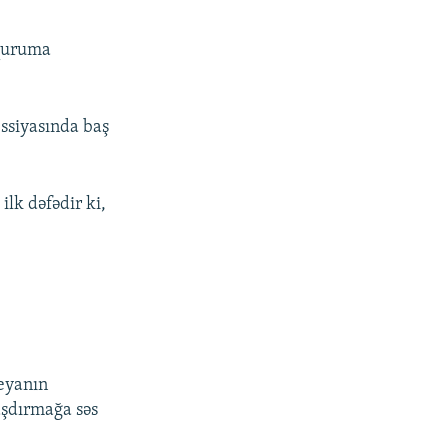
 quruma
ssiyasında baş
lk dəfədir ki,
eyanın
aşdırmağa səs