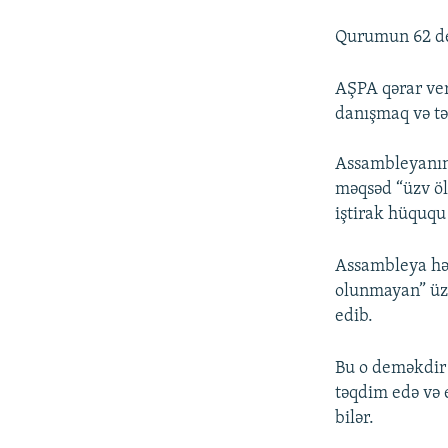
Qurumun 62 dep
AŞPA qərar ver
danışmaq və tə
Assambleyanın 
məqsəd “üzv öl
iştirak hüququ
Assambleya hə
olunmayan” üzv
edib.
Bu o deməkdir 
təqdim edə və 
bilər.