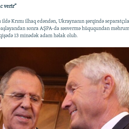
c verir”
 ildə Krımı ilhaq edəndən, Ukraynanın şərqində separatçıla
başlayandan sonra AŞPA-da səsvermə hüququndan məhrum 
işədə 13 minədək adam həlak olub.