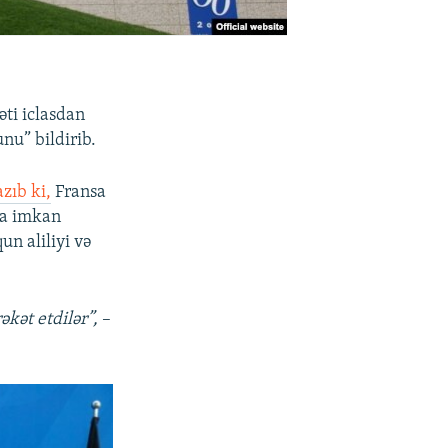
ti iclasdan
u” bildirib.
azıb ki,
Fransa
na imkan
n aliliyi və
əkət etdilər”,
–