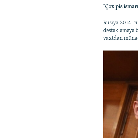
“Çox pis ismarı
Rusiya 2014-cü
dəstəkləməyə 
vaxtdan münaq