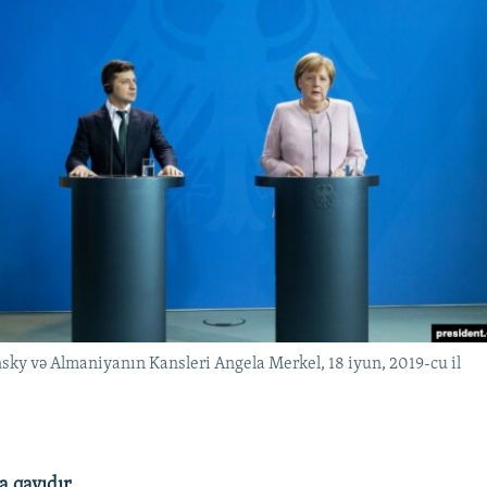
ky və Almaniyanın Kansleri Angela Merkel, 18 iyun, 2019-cu il
a qayıdır