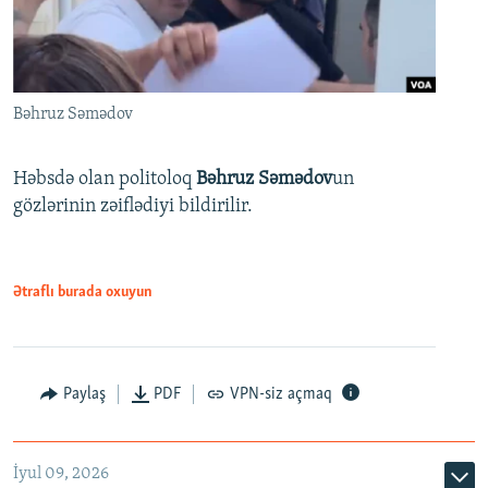
Bəhruz Səmədov
Həbsdə olan politoloq
Bəhruz Səmədov
un
gözlərinin zəiflədiyi bildirilir.
Ətraflı burada oxuyun
Paylaş
PDF
VPN-siz açmaq
İyul 09, 2026