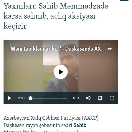
Yaxınları: Sahib Məmmədzadə
karsa salınıb, aclıq aksiyası
keçirir
'Məni təpiklədilər ki...' - Daşkəsəndə AXCP fəalının yaxınları onun həbsinə etiraz edirlər
No media source currently available
Auto
0:00
6:51
240p
Azərbaycan Xalq Cəbhəsi Partiyası (AXCP)
360p
Daşkəsən rayon şöbəsinin sədri
Sahib
480p
Auto
240p
360p
480p