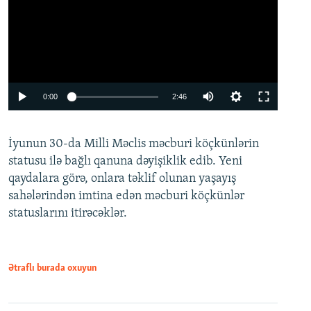
Auto
0:00
2:46
240p
İyunun 30-da Milli Məclis məcburi köçkünlərin
360p
statusu ilə bağlı qanuna dəyişiklik edib. Yeni
480p
qaydalara görə, onlara təklif olunan yaşayış
720p
sahələrindən imtina edən məcburi köçkünlər
statuslarını itirəcəklər.
1080p
Ətraflı burada oxuyun