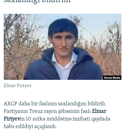
saxlandığı bildirilir
Elmar Piriyev
AXCP daha bir fəalının saxlandığını bildirib.
Partiyanın Tovuz rayon şöbəsinin fəalı
Elmar
Piriyev
in 10 sutka müddətinə inzibati qaydada
həbs edildiyi açıqlanıb.