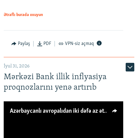
Ətraflı burada oxuyun
Paylaş
PDF
VPN-siz açmaq
İyul 31, 2026
Mərkəzi Bank illik inflyasiya
proqnozlarını yenə artırıb
Azərbaycanlı avropalıdan iki dəfə az ət yeyir, amma... 'Qiymət artımı qaçılmazdır'