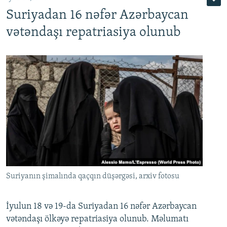
Suriyadan 16 nəfər Azərbaycan
720p
1080p
vətəndaşı repatriasiya olunub
Suriyanın şimalında qaçqın düşərgəsi, arxiv fotosu
İyulun 18 və 19-da Suriyadan 16 nəfər Azərbaycan
vətəndaşı ölkəyə repatriasiya olunub. Məlumatı