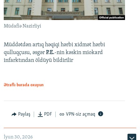
Müdafiə Nazirliyi
Müddətdən artıq həqiqi hərbi xidmət hərbi
qulluqçusu, əsgər
P.E.
-nin kəskin miokard
infarktından öldüyü bildirilir
Ətraflı burada oxuyun
Paylaş
PDF
VPN-siz açmaq
İyun 30, 2026