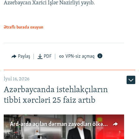
Azərbaycan Xarici İşlər Nazirliyi yayıb.
Ətraflı burada oxuyun
Paylaş
PDF
VPN-siz açmaq
İyul 16, 2026
Azərbaycanda istehlakçıların
tibbi xərcləri 25 faiz artıb
Ard-arda açılan dərman zavodları ölkənin tələbatını ödəyirmi?