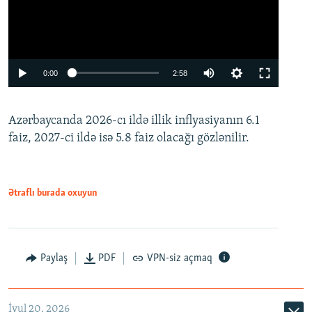
Auto
0:00
2:58
240p
Azərbaycanda 2026-cı ildə illik inflyasiyanın 6.1
360p
faiz, 2027-ci ildə isə 5.8 faiz olacağı gözlənilir.
480p
720p
1080p
Ətraflı burada oxuyun
Paylaş
PDF
VPN-siz açmaq
İyul 20, 2026
Auto
240p
360p
480p