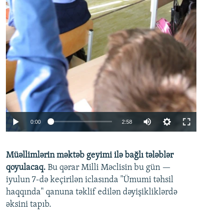
Auto
0:00
2:58
240p
Müəllimlərin məktəb geyimi ilə bağlı tələblər
360p
qoyulacaq.
Bu qərar Milli Məclisin bu gün —
480p
iyulun 7-də keçirilən iclasında "Ümumi təhsil
720p
haqqında" qanuna təklif edilən dəyişikliklərdə
əksini tapıb.
1080p