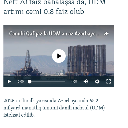
Neft 70 faiz bahalaşsa da, ÜDM
artımı cəmi 0.8 faiz olub
Cənubi Qafqazda ÜDM ən az Azərbaycanda artır: Qonşuları niyə Bakını qabaqlaya bilir?
No media source currently available
Auto
0:00
4:00
240p
2026-cı ilin ilk yarısında Azərbaycanda 65.2
360p
milyard manatlıq ümumi daxili məhsul (ÜDM)
480p
Auto
240p
360p
480p
istehsal edilib.
720p
720p
1080p