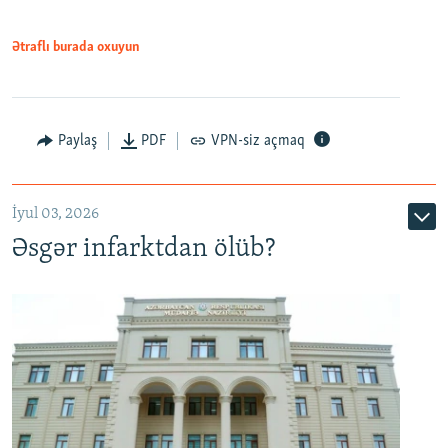
Ətraflı burada oxuyun
Auto
240p
360p
480p
Paylaş
PDF
VPN-siz açmaq
720p
1080p
İyul 03, 2026
Əsgər infarktdan ölüb?