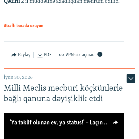
Qədirli
2 il müddətinə azadlıqdan məhrum edilib.
Ətraflı burada oxuyun
Paylaş
PDF
VPN-siz açmaq
İyun 30, 2026
Milli Məclis məcburi köçkünlərlə
bağlı qanuna dəyişiklik etdi
'Ya təklif olunan ev, ya status!' – Laçın köçkünü: 'Laçından başqa heç hara!'