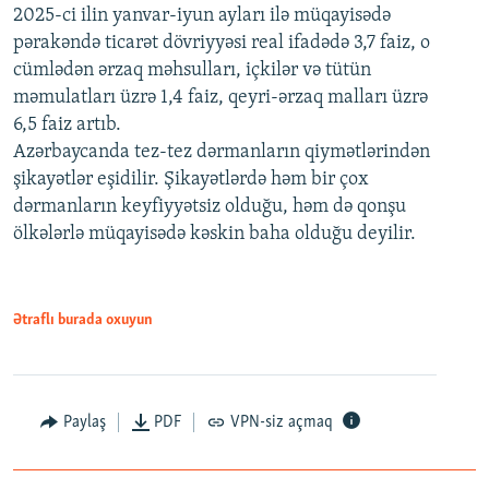
2025-ci ilin yanvar-iyun ayları ilə müqayisədə
pərakəndə ticarət dövriyyəsi real ifadədə 3,7 faiz, o
cümlədən ərzaq məhsulları, içkilər və tütün
məmulatları üzrə 1,4 faiz, qeyri-ərzaq malları üzrə
6,5 faiz artıb.
Azərbaycanda tez-tez dərmanların qiymətlərindən
şikayətlər eşidilir. Şikayətlərdə həm bir çox
dərmanların keyfiyyətsiz olduğu, həm də qonşu
ölkələrlə müqayisədə kəskin baha olduğu deyilir.
Ətraflı burada oxuyun
Paylaş
PDF
VPN-siz açmaq