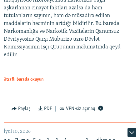
müqayisədə Azərbaycanda narkotiklə bağlı
aşkarlanan cinayət faktları azalsa da həm
tutulanların sayının, həm də müsadirə edilən
maddələrin həcminin artdığı bildirilir. Bu barədə
Narkomanlığa və Narkotik Vasitələrin Qanunsuz
Dövriyyəsinə Qarşı Mübarizə üzrə Dövlət
Komissiyasının İşçi Qrupunun məlumatında qeyd
edilir.
Ətraflı burada oxuyun
Paylaş
PDF
VPN-siz açmaq
İyul 10, 2026