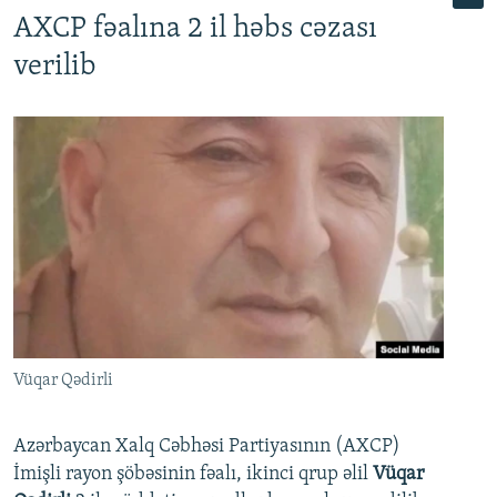
AXCP fəalına 2 il həbs cəzası
verilib
Vüqar Qədirli
Azərbaycan Xalq Cəbhəsi Partiyasının (AXCP)
İmişli rayon şöbəsinin fəalı, ikinci qrup əlil
Vüqar