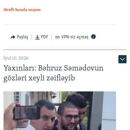
1080p
Ətraflı burada oxuyun
Paylaş
PDF
VPN-siz açmaq
İyul 10, 2026
Yaxınları: Bəhruz Səmədovun
gözləri xeyli zəifləyib