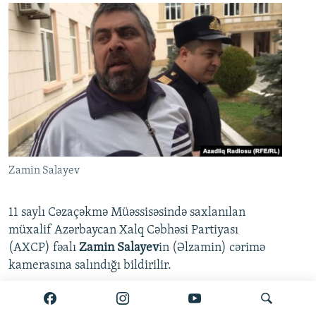
Zamin Salayev
11 saylı Cəzaçəkmə Müəssisəsində saxlanılan
müxalif Azərbaycan Xalq Cəbhəsi Partiyası
(AXCP) fəalı
Zamin Salayev
in (Əlzamin) cərimə
kamerasına salındığı bildirilir.