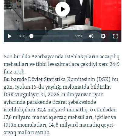
No media source currently available
Auto
0:00
5:23
240p
Son bir ildə Azərbaycanda istehlakçıların
360p
əczaçılıq
məhsulları və tibbi ləvazimatlara çəkdiyi xərc 24,9
480p
Auto
240p
360p
480p
faiz artıb.
720p
Bu barədə Dövlət Statistika Komitəsinin (DSK) bu
720p
1080p
gün, iyulun 16-da yaydığı məlumatda bildirilir.
1080p
DSK vurğulayır ki, 2026-cı ilin yanvar-iyun
aylarında pərakəndə ticarət şəbəkəsində
istehlakçılara 32,4 milyard manatlıq, o cümlədən
17,6 milyard manatlıq ərzaq məhsulları, içkilər və
tütün məmulatları, 14,8 milyard manatlıq qeyri-
ərzaq malları satılıb.