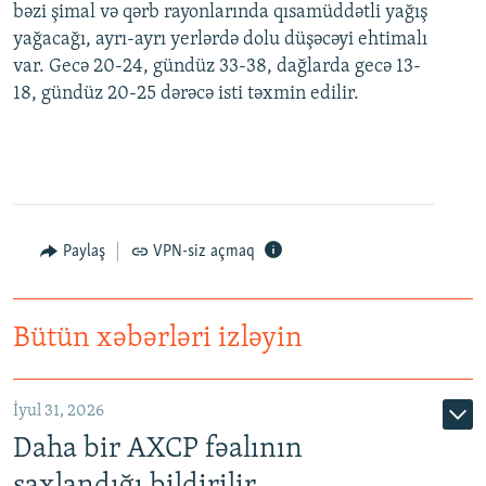
bəzi şimal və qərb rayonlarında qısamüddətli yağış
yağacağı, ayrı-ayrı yerlərdə dolu düşəcəyi ehtimalı
var. Gecə 20-24, gündüz 33-38, dağlarda gecə 13-
18, gündüz 20-25 dərəcə isti təxmin edilir.
Paylaş
VPN-siz açmaq
Bütün xəbərləri izləyin
İyul 31, 2026
Daha bir AXCP fəalının