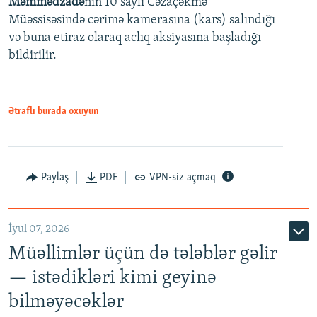
Məmmədzadə
nin 10 saylı Cəzaçəkmə
720p
Müəssisəsində cərimə kamerasına (kars) salındığı
720p
1080p
və buna etiraz olaraq aclıq aksiyasına başladığı
1080p
bildirilir.
Ətraflı burada oxuyun
Paylaş
PDF
VPN-siz açmaq
İyul 07, 2026
Müəllimlər üçün də tələblər gəlir
— istədikləri kimi geyinə
bilməyəcəklər