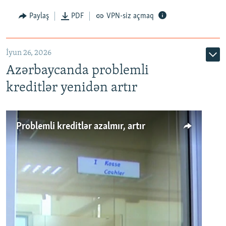
Auto
240p
360p
480p
Paylaş
PDF
VPN-siz açmaq
720p
1080p
İyun 26, 2026
Azərbaycanda problemli
kreditlər yenidən artır
Problemli kreditlər azalmır, artır