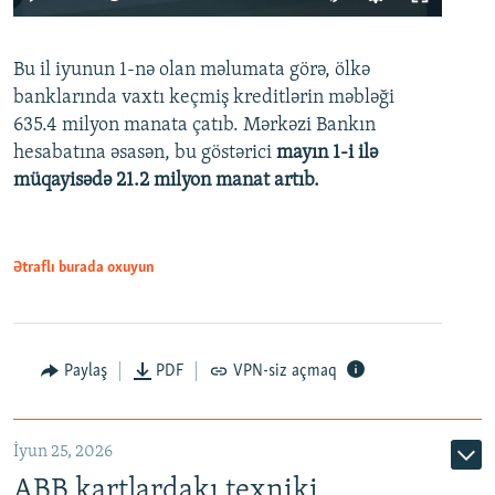
240p
Bu il iyunun 1-nə olan məlumata görə, ölkə
360p
banklarında vaxtı keçmiş kreditlərin məbləği
480p
635.4 milyon manata çatıb. Mərkəzi Bankın
720p
hesabatına əsasən, bu göstərici
mayın 1-i ilə
müqayisədə 21.2 milyon manat artıb.
1080p
Ətraflı burada oxuyun
Auto
240p
360p
480p
Paylaş
PDF
VPN-siz açmaq
720p
1080p
İyun 25, 2026
ABB kartlardakı texniki