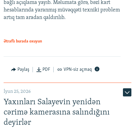
bağlı açıqlama yayıb. Məlumata görə, bəzi kart
hesablarında yaranmış müvəqqəti texniki problem
artıq tam aradan qaldırılıb.
Ətraflı burada oxuyun
Paylaş
PDF
VPN-siz açmaq
İyun 25, 2026
Yaxınları Salayevin yenidən
cərimə kamerasına salındığını
deyirlər