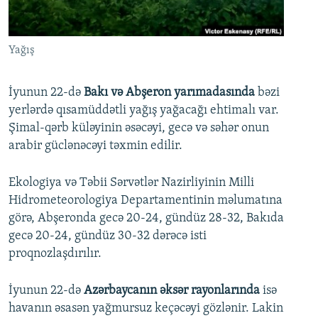
İNFOQRAFIKA
AZƏRBAYCAN ƏDƏBIYYATI KITABXANASI
MISSIYAMIZ
BIZI IZLƏ
KARIKATURA
İSLAM VƏ DEMOKRATIYA
PEŞƏ ETIKASI VƏ JURNALISTIKA STANDARTLARIMIZ
Yağış
İZ - MƏDƏNIYYƏT PROQRAMI
MATERIALLARIMIZDAN ISTIFADƏ
AZADLIQRADIOSU MOBIL TELEFONUNUZDA
RFE/RL-in bütün saytları
İyunun 22-də
Bakı və Abşeron yarımadasında
bəzi
yerlərdə qısamüddətli yağış yağacağı ehtimalı var.
BIZIMLƏ ƏLAQƏ
Şimal-qərb küləyinin əsəcəyi, gecə və səhər onun
XƏBƏR BÜLLETENLƏRIMIZ
arabir güclənəcəyi təxmin edilir.
Ekologiya və Təbii Sərvətlər Nazirliyinin Milli
Hidrometeorologiya Departamentinin məlumatına
görə, Abşeronda gecə 20-24, gündüz 28-32, Bakıda
gecə 20-24, gündüz 30-32 dərəcə isti
proqnozlaşdırılır.
İyunun 22-də
Azərbaycanın əksər rayonlarında
isə
havanın əsasən yağmursuz keçəcəyi gözlənir. Lakin