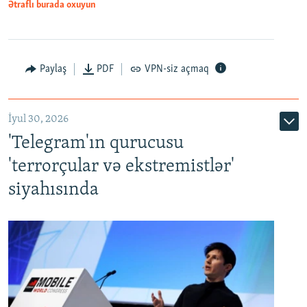
Ətraflı burada oxuyun
Paylaş
PDF
VPN-siz açmaq
İyul 30, 2026
'Telegram'ın qurucusu
'terrorçular və ekstremistlər'
siyahısında