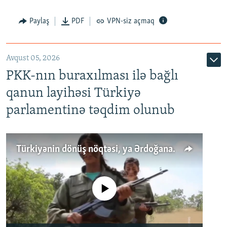
Paylaş
PDF
VPN-siz açmaq
Avqust 05, 2026
PKK-nın buraxılması ilə bağlı
qanun layihəsi Türkiyə
parlamentinə təqdim olunub
Türkiyənin dönüş nöqtəsi, ya Ərdoğana üçüncü şans: PKK ilə qəfil barışıq nə deməkdir?
No media source currently available