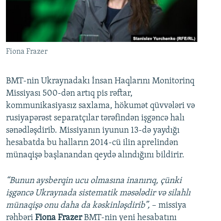
İNFOQRAFIKA
AZƏRBAYCAN ƏDƏBIYYATI KITABXANASI
MISSIYAMIZ
BIZI IZLƏ
KARIKATURA
İSLAM VƏ DEMOKRATIYA
PEŞƏ ETIKASI VƏ JURNALISTIKA STANDARTLARIMIZ
İZ - MƏDƏNIYYƏT PROQRAMI
MATERIALLARIMIZDAN ISTIFADƏ
Fiona Frazer
AZADLIQRADIOSU MOBIL TELEFONUNUZDA
RFE/RL-in bütün saytları
BIZIMLƏ ƏLAQƏ
BMT-nin Ukraynadakı İnsan Haqlarını Monitorinq
Missiyası 500-dən artıq pis rəftar,
XƏBƏR BÜLLETENLƏRIMIZ
kommunikasiyasız saxlama, hökumət qüvvələri və
rusiyapərəst separatçılar tərəfindən işgəncə halı
sənədləşdirib. Missiyanın iyunun 13-də yaydığı
hesabatda bu halların 2014-cü ilin aprelindən
münaqişə başlanandan qeydə alındığını bildirir.
“Bunun aysberqin ucu olmasına inanırıq, çünki
işgəncə Ukraynada sistematik məsələdir və silahlı
münaqişə onu daha da kəskinləşdirib”,
– missiya
rəhbəri
Fiona Frazer
BMT-nin yeni hesabatını