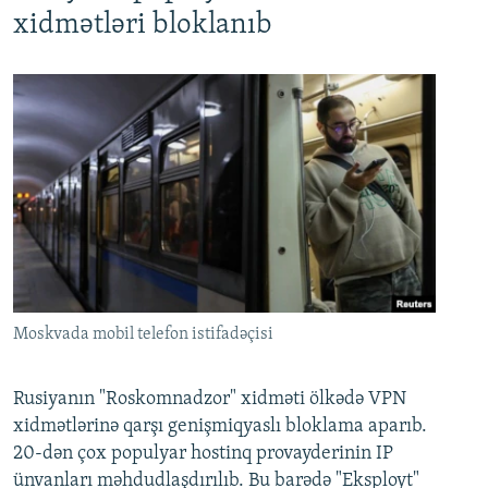
xidmətləri bloklanıb
Moskvada mobil telefon istifadəçisi
Rusiyanın "Roskomnadzor" xidməti ölkədə VPN
xidmətlərinə qarşı genişmiqyaslı bloklama aparıb.
20-dən çox populyar hostinq provayderinin IP
ünvanları məhdudlaşdırılıb. Bu barədə "Eksployt"