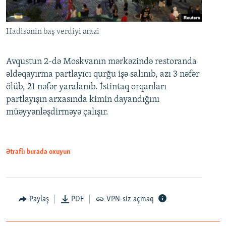
Hadisənin baş verdiyi ərazi
Avqustun 2-də Moskvanın mərkəzində restoranda
əldəqayırma partlayıcı qurğu işə salınıb, azı 3 nəfər
ölüb, 21 nəfər yaralanıb. İstintaq orqanları
partlayışın arxasında kimin dayandığını
müəyyənləşdirməyə çalışır.
Ətraflı burada oxuyun
Paylaş
PDF
VPN-siz açmaq