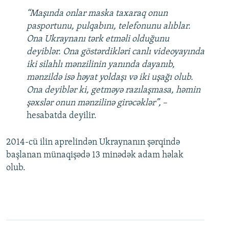
“Maşında onlar maska taxaraq onun
pasportunu, pulqabını, telefonunu alıblar.
Ona Ukraynanı tərk etməli olduğunu
deyiblər. Ona göstərdikləri canlı videoyayında
iki silahlı mənzilinin yanında dayanıb,
mənzildə isə həyat yoldaşı və iki uşağı olub.
Ona deyiblər ki, getməyə razılaşmasa, həmin
şəxslər onun mənzilinə girəcəklər”,
–
hesabatda deyilir.
2014-cü ilin aprelindən Ukraynanın şərqində
başlanan münaqişədə 13 minədək adam həlak
olub.