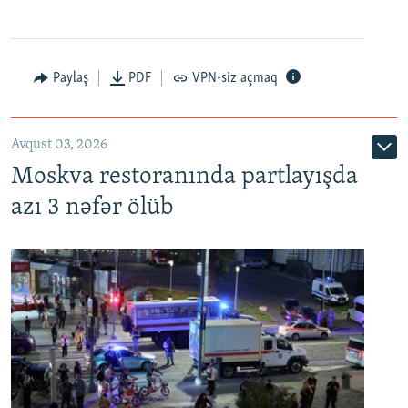
Paylaş
PDF
VPN-siz açmaq
Avqust 03, 2026
Moskva restoranında partlayışda
azı 3 nəfər ölüb