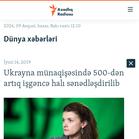
Keçid
linkləri
Əsas
2026, 09 Avqust, bazar, Bakı vaxtı 12:10
məzmuna
GÜNDƏM
Dünya xəbərləri
qayıt
#İZAHLA
Əsas
KORRUPSIOMETR
naviqasiyaya
İyun 14, 2019
qayıt
#ƏSLINDƏ
Axtarışa
Ukrayna münaqişəsində 500-dən
FƏRQƏ BAX
keç
artıq işgəncə halı sənədləşdirilib
QANUNI DOĞRU
ARAŞDIRMA
MULTIMEDIA
RADIO ARXIV
VIDEO
HAQQIMIZDA
FOTOQALEREYA
OXU ZALI