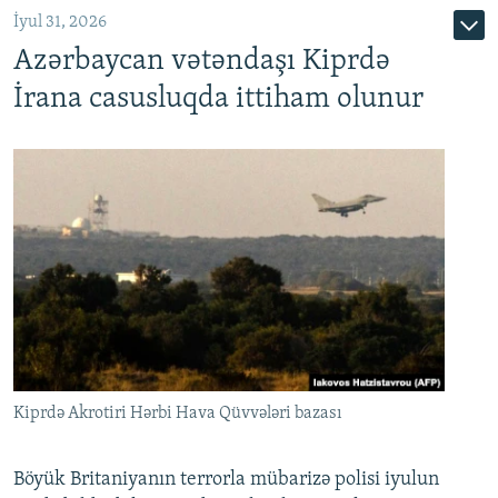
İyul 31, 2026
Azərbaycan vətəndaşı Kiprdə
İrana casusluqda ittiham olunur
Kiprdə Akrotiri Hərbi Hava Qüvvələri bazası
Böyük Britaniyanın terrorla mübarizə polisi iyulun