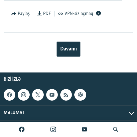
Paylaş
PDF
VPN-siz açmaq
Davamı
BIZI IZLƏ
MƏLUMAT
AzadlıqRadiosu © 2026 Inc. | Bütün hüquqlar qorunur