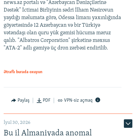
news.az portalı və "Azərbaycan Dənizçilərinə
Dəstək" İctimai Birliyinin sədri İlham Nəsirovun
yaydığı məlumata görə, Odessa limanı yaxınlığında
göyərtəsində 12 Azərbaycan və bir Türkiyə
vətəndaşı olan quru yük gəmisi hücuma məruz
qalıb. "Albatros Corporation" şirkətinə məxsus
"ATA-2" adlı gəmiyə üç dron zərbəsi endirilib.
Ətraflı burada oxuyun
Paylaş
PDF
VPN-siz açmaq
İyul 30, 2026
Bu il Almaniyada anomal