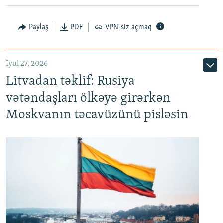
Paylaş
PDF
VPN-siz açmaq
İyul 27, 2026
Litvadan təklif: Rusiya
vətəndaşları ölkəyə girərkən
Moskvanın təcavüzünü pisləsin