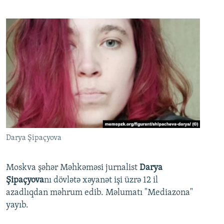
Darya Şipaçyova
Moskva şəhər Məhkəməsi jurnalist
Darya
Şipaçyova
nı dövlətə xəyanət işi üzrə 12 il
azadlıqdan məhrum edib. Məlumatı "Mediazona"
yayıb.