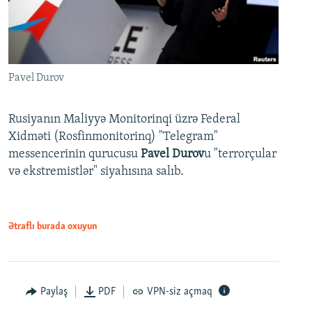
Pavel Durov
Rusiyanın Maliyyə Monitorinqi üzrə Federal
Xidməti (Rosfinmonitorinq) "Telegram"
messencerinin qurucusu
Pavel Durov
u "terrorçular
və ekstremistlər" siyahısına salıb.
Ətraflı burada oxuyun
Paylaş
PDF
VPN-siz açmaq