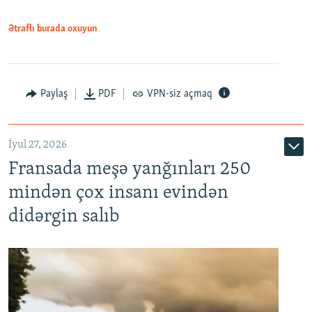
Ətraflı burada oxuyun
Paylaş
PDF
VPN-siz açmaq
İyul 27, 2026
Fransada meşə yanğınları 250
mindən çox insanı evindən
didərgin salıb