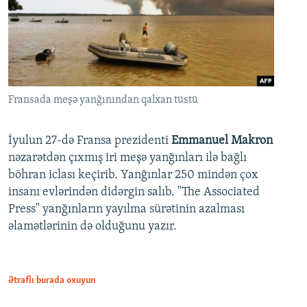
Fransada meşə yanğınından qalxan tüstü
İyulun 27-də Fransa prezidenti
Emmanuel Makron
nəzarətdən çıxmış iri meşə yanğınları ilə bağlı
böhran iclası keçirib. Yanğınlar 250 mindən çox
insanı evlərindən didərgin salıb. "The Associated
Press" yanğınların yayılma sürətinin azalması
əlamətlərinin də olduğunu yazır.
Ətraflı burada oxuyun