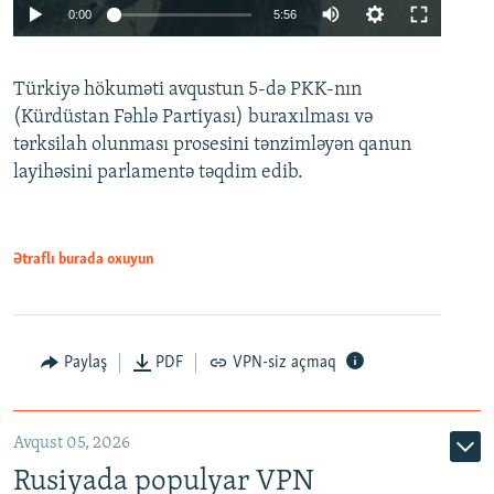
Auto
0:00
5:56
240p
Türkiyə hökuməti avqustun 5-də PKK-nın
360p
(Kürdüstan Fəhlə Partiyası) buraxılması və
480p
Auto
240p
360p
480p
tərksilah olunması prosesini tənzimləyən qanun
720p
layihəsini parlamentə təqdim edib.
720p
1080p
1080p
Ətraflı burada oxuyun
Paylaş
PDF
VPN-siz açmaq
Avqust 05, 2026
Rusiyada populyar VPN