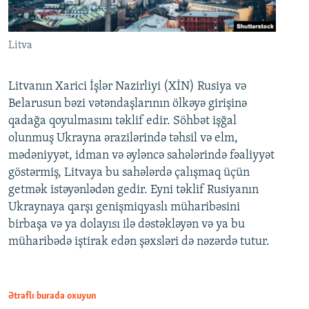
Litva
Litvanın Xarici İşlər Nazirliyi (XİN) Rusiya və
Belarusun bəzi vətəndaşlarının ölkəyə girişinə
qadağa qoyulmasını təklif edir. Söhbət işğal
olunmuş Ukrayna ərazilərində təhsil və elm,
mədəniyyət, idman və əyləncə sahələrində fəaliyyət
göstərmiş, Litvaya bu sahələrdə çalışmaq üçün
getmək istəyənlədən gedir. Eyni təklif Rusiyanın
Ukraynaya qarşı genişmiqyaslı müharibəsini
birbaşa və ya dolayısı ilə dəstəkləyən və ya bu
müharibədə iştirak edən şəxsləri də nəzərdə tutur.
Ətraflı burada oxuyun