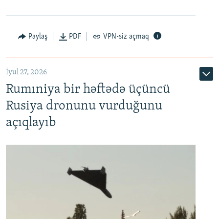
Paylaş
PDF
VPN-siz açmaq
İyul 27, 2026
Rumıniya bir həftədə üçüncü
Rusiya dronunu vurduğunu
açıqlayıb