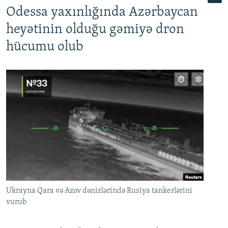
Odessa yaxınlığında Azərbaycan
heyətinin olduğu gəmiyə dron
hücumu olub
Ukrayna Qara və Azov dənizlərində Rusiya tankerlərini
vurub