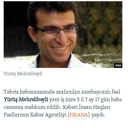
Yürüş Mehrəlibəyli
Təbriz həbsxanasında saxlanılan azərbaycanlı fəal
Yürüş Mehrəlibəyli
yeni iş üzrə 3 il 7 ay 17 gün həbs
cəzasına məhkum edilib. Xəbəri İnsan Haqları
Fəallarının Xəbər Agentliyi (
HRANA
) yayıb.