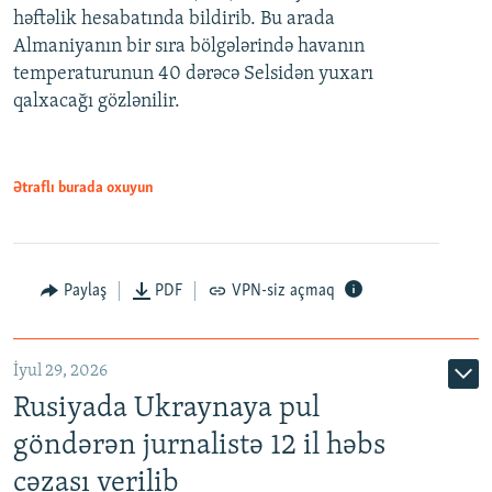
həftəlik hesabatında bildirib. Bu arada
Almaniyanın bir sıra bölgələrində havanın
temperaturunun 40 dərəcə Selsidən yuxarı
qalxacağı gözlənilir.
Ətraflı burada oxuyun
Paylaş
PDF
VPN-siz açmaq
İyul 29, 2026
Rusiyada Ukraynaya pul
göndərən jurnalistə 12 il həbs
cəzası verilib