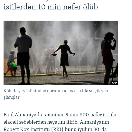
istilərdən 10 min nəfər ölüb
Kölndə yay istisindən qorunmaq məqsədilə su çiləyən
şlanqlar
Bu il Almaniyada təxminən 9 min 800 nəfər isti ilə
əlaqəli səbəblərdən həyatını itirib. Almaniyanın
Robert Kox İnstitutu (RKI) bunu iyulun 30-da