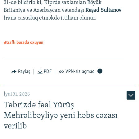
31-də bildirib ki, Kiprdə saxlanılan Böyük
Britaniya və Azərbaycan vətəndaşı
Rəşad Sultanov
İrana casusluq etməkdə ittiham olunur.
Ətraflı burada oxuyun
Paylaş
PDF
VPN-siz açmaq
İyul 31, 2026
Təbrizdə fəal Yürüş
Mehrəlibəyliyə yeni həbs cəzası
verilib