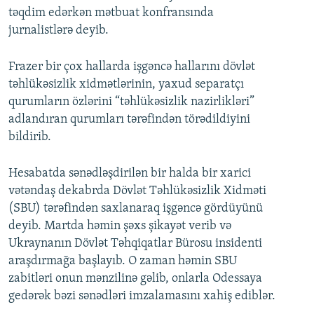
təqdim edərkən mətbuat konfransında
jurnalistlərə deyib.
Frazer bir çox hallarda işgəncə hallarını dövlət
təhlükəsizlik xidmətlərinin, yaxud separatçı
qurumların özlərini “təhlükəsizlik nazirlikləri”
adlandıran qurumları tərəfindən törədildiyini
bildirib.
Hesabatda sənədləşdirilən bir halda bir xarici
vətəndaş dekabrda Dövlət Təhlükəsizlik Xidməti
(SBU) tərəfindən saxlanaraq işgəncə gördüyünü
deyib. Martda həmin şəxs şikayət verib və
Ukraynanın Dövlət Təhqiqatlar Bürosu insidenti
araşdırmağa başlayıb. O zaman həmin SBU
zabitləri onun mənzilinə gəlib, onlarla Odessaya
gedərək bəzi sənədləri imzalamasını xahiş ediblər.