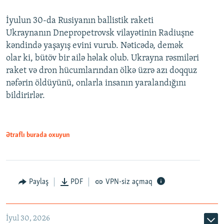
İyulun 30-da Rusiyanın ballistik raketi
Ukraynanın Dnepropetrovsk vilayətinin Radiuşne
kəndində yaşayış evini vurub. Nəticədə, demək
olar ki, bütöv bir ailə həlak olub. Ukrayna rəsmiləri
raket və dron hücumlarından ölkə üzrə azı doqquz
nəfərin öldüyünü, onlarla insanın yaralandığını
bildirirlər.
Ətraflı burada oxuyun
Paylaş
PDF
VPN-siz açmaq
İyul 30, 2026