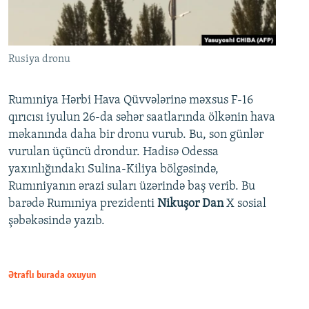
Rusiya dronu
Rumıniya Hərbi Hava Qüvvələrinə məxsus F-16
qırıcısı iyulun 26-da səhər saatlarında ölkənin hava
məkanında daha bir dronu vurub. Bu, son günlər
vurulan üçüncü drondur. Hadisə Odessa
yaxınlığındakı Sulina-Kiliya bölgəsində,
Rumıniyanın ərazi suları üzərində baş verib. Bu
barədə Rumıniya prezidenti
Nikuşor Dan
X sosial
şəbəkəsində yazıb.
Ətraflı burada oxuyun