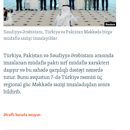
Səudiyyə Ərəbistanı, Türkiyə və Pakistan Məkkədə birgə
müdafiə sazişi imzalayıblar
Türkiyə, Pakistan və Səudiyyə Ərəbistanı arasında
imzalanan müdafiə paktı sırf müdafiə xarakteri
daşıyır və bu sahədə qarşılıqlı dəstəyi nəzərdə
tutur. Bunu avqustun 7-də Türkiyə rəsmisi üç
regional güc Məkkədə sazişi imzaladıqdan sonra
bildirib.
Ətraflı burada oxuyun