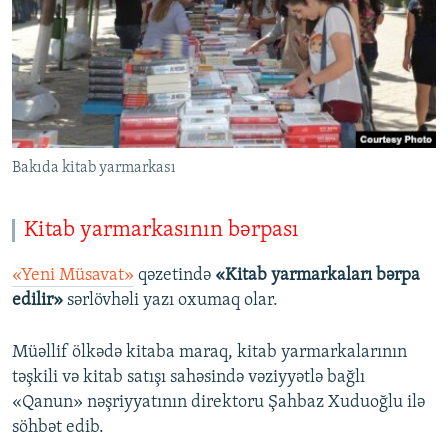
Bakıda kitab yarmarkası
Kitab yarmarkasının bərpası
«Yeni Müsavat»
qəzetində
«Kitab yarmarkaları bərpa
edilir»
sərlövhəli yazı oxumaq olar.
Müəllif ölkədə kitaba maraq, kitab yarmarkalarının
təşkili və kitab satışı sahəsində vəziyyətlə bağlı
«Qanun» nəşriyyatının direktoru Şahbaz Xuduoğlu ilə
söhbət edib.