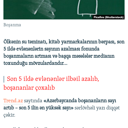
İNFOQRAFIKA
AZƏRBAYCAN ƏDƏBIYYATI KITABXANASI
MISSIYAMIZ
BIZI IZLƏ
KARIKATURA
İSLAM VƏ DEMOKRATIYA
PEŞƏ ETIKASI VƏ JURNALISTIKA STANDARTLARIMIZ
Boşanma
İZ - MƏDƏNIYYƏT PROQRAMI
MATERIALLARIMIZDAN ISTIFADƏ
AZADLIQRADIOSU MOBIL TELEFONUNUZDA
RFE/RL-in bütün saytları
Ölkənin su təminatı, kitab yarmarkalarının bərpası, son
BIZIMLƏ ƏLAQƏ
5 ildə evlənənlərin sayının azalması fonunda
boşanmaların artması və başqa məsələlər medianın
XƏBƏR BÜLLETENLƏRIMIZ
toxunduğu mövzulardandır...
Son 5 ildə evlənənlər ilbəil azalıb,
boşananlar çoxalıb
Trend.az
saytında
«Azərbaycanda boşananların sayı
artıb – son 5 ilin ən yüksək sayı»
sərlövhəli yazı diqqət
çəkir.