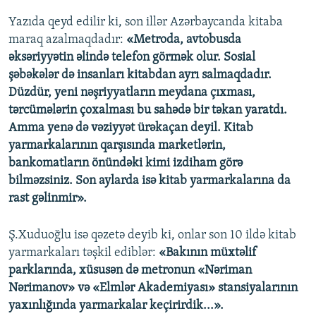
Yazıda qeyd edilir ki, son illər Azərbaycanda kitaba
maraq azalmaqdadır:
«Metroda, avtobusda
əksəriyyətin əlində telefon görmək olur. Sosial
şəbəkələr də insanları kitabdan ayrı salmaqdadır.
Düzdür, yeni nəşriyyatların meydana çıxması,
tərcümələrin çoxalması bu sahədə bir təkan yaratdı.
Amma yenə də vəziyyət ürəkaçan deyil. Kitab
yarmarkalarının qarşısında marketlərin,
bankomatların önündəki kimi izdiham görə
bilməzsiniz. Son aylarda isə kitab yarmarkalarına da
rast gəlinmir».
Ş.Xuduoğlu isə qəzetə deyib ki, onlar son 10 ildə kitab
yarmarkaları təşkil ediblər:
«Bakının müxtəlif
parklarında, xüsusən də metronun «Nəriman
Nərimanov» və «Elmlər Akademiyası» stansiyalarının
yaxınlığında yarmarkalar keçirirdik...».