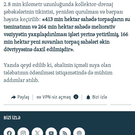
2.8 min kilometr uzunluğunda kollektor-drenaj
şəbəkələrinin tikintisi, yenidən qurulması və bərpası
həyata keçirilib:
«413 min hektar sahədə torpaqların su
təminatının və 264 min hektar sahədə meliorativ
vəziyyətin yaxşılaşdırılması işləri yerinə yetirilmiş, 166
min hektar yeni suvarılan torpaq sahələri əkin
dövriyyəsinə daxil edilmişdir».
Yazıda qeyd edilib ki, əhalinin içməli suya olan
tələbatının ödənilməsi istiqamətində də mühüm
addımlar atılıb.
Paylaş
VPN-siz açmaq
Bizi izlə
BIZI IZLƏ