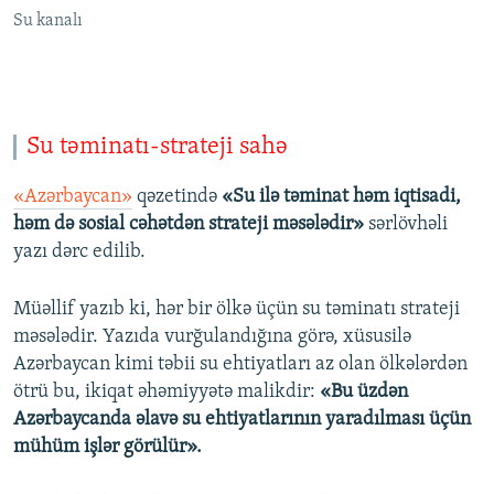
Su kanalı
Su təminatı-strateji sahə
«Azərbaycan»
qəzetində
«Su ilə təminat həm iqtisadi,
həm də sosial cəhətdən strateji məsələdir»
sərlövhəli
yazı dərc edilib.
Müəllif yazıb ki, hər bir ölkə üçün su təminatı strateji
məsələdir. Yazıda vurğulandığına görə, xüsusilə
Azərbaycan kimi təbii su ehtiyatları az olan ölkələrdən
ötrü bu, ikiqat əhəmiyyətə malikdir:
«Bu üzdən
Azərbaycanda əlavə su ehtiyatlarının yaradılması üçün
mühüm işlər görülür».