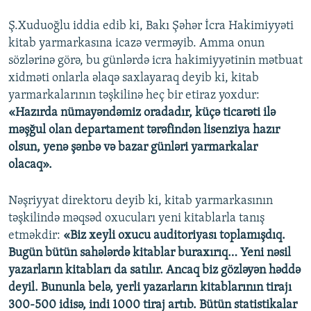
Ş.Xuduoğlu iddia edib ki, Bakı Şəhər İcra Hakimiyyəti
kitab yarmarkasına icazə verməyib. Amma onun
sözlərinə görə, bu günlərdə icra hakimiyyətinin mətbuat
xidməti onlarla əlaqə saxlayaraq deyib ki, kitab
yarmarkalarının təşkilinə heç bir etiraz yoxdur:
«Hazırda nümayəndəmiz oradadır, küçə ticarəti ilə
məşğul olan departament tərəfindən lisenziya hazır
olsun, yenə şənbə və bazar günləri yarmarkalar
olacaq».
Nəşriyyat direktoru deyib ki, kitab yarmarkasının
təşkilində məqsəd oxucuları yeni kitablarla tanış
etməkdir:
«Biz xeyli oxucu auditoriyası toplamışdıq.
Bugün bütün sahələrdə kitablar buraxırıq… Yeni nəsil
yazarların kitabları da satılır. Ancaq biz gözləyən həddə
deyil. Bununla belə, yerli yazarların kitablarının tirajı
300-500 idisə, indi 1000 tiraj artıb. Bütün statistikalar