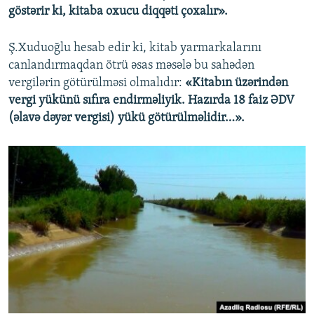
göstərir ki, kitaba oxucu diqqəti çoxalır».
Ş.Xuduoğlu hesab edir ki, kitab yarmarkalarını
canlandırmaqdan ötrü əsas məsələ bu sahədən
vergilərin götürülməsi olmalıdır:
«Kitabın üzərindən
vergi yükünü sıfıra endirməliyik. Hazırda 18 faiz ƏDV
(əlavə dəyər vergisi) yükü götürülməlidir…».