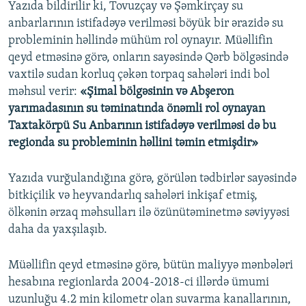
Yazıda bildirilir ki, Tovuzçay və Şəmkirçay su
anbarlarının istifadəyə verilməsi böyük bir ərazidə su
probleminin həllində mühüm rol oynayır. Müəllifin
qeyd etməsinə görə, onların sayəsində Qərb bölgəsində
vaxtilə sudan korluq çəkən torpaq sahələri indi bol
məhsul verir:
«Şimal bölgəsinin və Abşeron
yarımadasının su təminatında önəmli rol oynayan
Taxtakörpü Su Anbarının istifadəyə verilməsi də bu
regionda su probleminin həllini təmin etmişdir»
Yazıda vurğulandığına görə, görülən tədbirlər sayəsində
bitkiçilik və heyvandarlıq sahələri inkişaf etmiş,
ölkənin ərzaq məhsulları ilə özünütəminetmə səviyyəsi
daha da yaxşılaşıb.
Müəllifin qeyd etməsinə görə, bütün maliyyə mənbələri
hesabına regionlarda 2004-2018-ci illərdə ümumi
uzunluğu 4.2 min kilometr olan suvarma kanallarının,