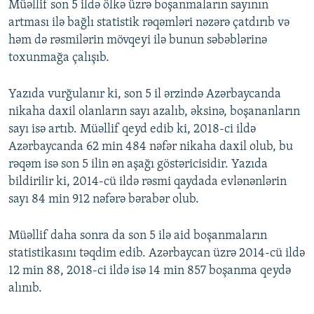
Müəllif son 5 ildə ölkə üzrə boşanmaların sayının
artması ilə bağlı statistik rəqəmləri nəzərə çatdırıb və
həm də rəsmilərin mövqeyi ilə bunun səbəblərinə
toxunmağa çalışıb.
Yazıda vurğulanır ki, son 5 il ərzində Azərbaycanda
nikaha daxil olanların sayı azalıb, əksinə, boşananların
sayı isə artıb. Müəllif qeyd edib ki, 2018-ci ildə
Azərbaycanda 62 min 484 nəfər nikaha daxil olub, bu
rəqəm isə son 5 ilin ən aşağı göstəricisidir. Yazıda
bildirilir ki, 2014-cü ildə rəsmi qaydada evlənənlərin
sayı 84 min 912 nəfərə bərabər olub.
Müəllif daha sonra da son 5 ilə aid boşanmaların
statistikasını təqdim edib. Azərbaycan üzrə 2014-cü ildə
12 min 88, 2018-ci ildə isə 14 min 857 boşanma qeydə
alınıb.