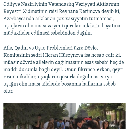
Ədliyyə Nazirliyinin Vətəndaşlıq Vəziyyəti Aktlarının
Reyestri Xidmətinin rəisi Reyhanə Kərimova deyib ki,
Azərbaycanda ailələr ən çox xasiyyətin tutmaması,
uşaqların olmaması və yeni qurulan ailələrin həyatına
müdaxilələr edilməsi səbəbindən dağılır.
Ailə, Qadın və Uşaq Problemləri üzrə Dövlət
Komitəsinin sədri Hicran Hüseynova isə hesab edir ki,
müasir dövrdə ailələrin dağılmasının əsas səbəbi heç də
maddi durumla bağlı deyil. Onun fikrincə, erkən, qeyri-
rəsmi nikahlar, uşaqların qüsurla doğulması və ya
uşağın olmaması ailələrdə boşanma hallarına səbəb
olur.