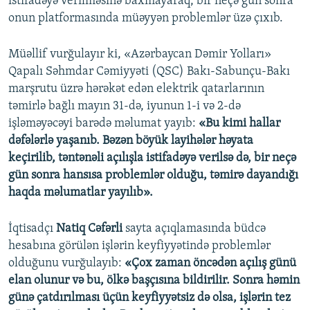
istifadəyə verilməsinə baxmayaraq, bir neçə gün sonra
onun platformasında müəyyən problemlər üzə çıxıb.
Müəllif vurğulayır ki, «Azərbaycan Dəmir Yolları»
Qapalı Səhmdar Cəmiyyəti (QSC) Bakı-Sabunçu-Bakı
marşrutu üzrə hərəkət edən elektrik qatarlarının
təmirlə bağlı mayın 31-də, iyunun 1-i və 2-də
işləməyəcəyi barədə məlumat yayıb:
«Bu kimi hallar
dəfələrlə yaşanıb. Bəzən böyük layihələr həyata
keçirilib, təntənəli açılışla istifadəyə verilsə də, bir neçə
gün sonra hansısa problemlər olduğu, təmirə dayandığı
haqda məlumatlar yayılıb».
İqtisadçı
Natiq Cəfərli
sayta açıqlamasında büdcə
hesabına görülən işlərin keyfiyyətində problemlər
olduğunu vurğulayıb:
«Çox zaman öncədən açılış günü
elan olunur və bu, ölkə başçısına bildirilir. Sonra həmin
günə çatdırılması üçün keyfiyyətsiz də olsa, işlərin tez