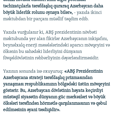
təchizatçılarla tərəfdaşlıq quraraq Azərbaycan daha
böyük liderlik rolunu oynaya bilər»,
- yazıda ikinci
məktubdan bir parçanı müəllif təqdim edib.
Yazıda vurğulanır ki, ABŞ prezidentinin növbəti
məktubunda yer alan fikirlər Azərbaycanın inkişafını,
beynəlxalq enerji məsələlərindəki aparıcı mövqeyini və
ölkənin bu sahədəki liderliyini dünyanın
fövqəldövlətinin rəhbərliyinin dəyərləndirməsidir.
Yazının sonunda isə oxuyuruq:
«ABŞ Prezidentinin
Azərbaycana strateji tərəfdaşlıq prizmasından
yanaşması respublikamızın bölgədəki üstün mövqeyini
göstərir. Bu, Azərbaycan dövlətinin həyata keçirdiyi
müstəqil siyasətin dünyanın güc mərkəzləri və böyük
ölkələri tərəfindən hörmətlə qarşılanmasının və qəbul
edilməsinin əyani təsdiqidir».