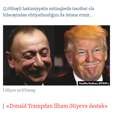
Q.Əlibəyli hakimiyyətin mitinqlərdə təxribat ola
biləcəyindən ehtiyatlandığını da istisna etmir...
İ.Əliyev və D.Tramp
«Donald Trampdan İlham Əliyevə dəstək»