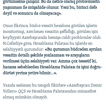
görülməsinə çalışılır. Bu da nəticə olaraq problemlərin
yaşanması ilə müşahidə olunur. Yəni bu, birinci dəfə
deyil və sonuncu da olmayacaq».
Onun fikrincə, büdcə vəsaiti hesabına görülən işlərin
monitorinqi, xərclənən vəsaitin şəffaflığı, görülən işin
keyfiyyəti Azərbaycanda həmişə ciddi problemlər olub.
N.Cəfərliyə görə, Hesablama Palatası bu işlərdə ən
səlahiyyətli qurumdur:
«Bu qurumun büdcədən ayrılan
vəsaitin detallı şəkildə yoxlanması və arayışların
verilməsi üçün səlahiyyəti var. Amma çox təəssüf ki,
hansısa səbəblərdən Hesablama Palatası öz işini doğru-
dürüst yerinə yetirə bilmir...».
Yazıda səslənən bu tənqidi fikirlərə «Azərbaycan Dəmir
Yolları» QÇS və Hesablama Palatasından münasibət
almaq mümkün olmayıb.