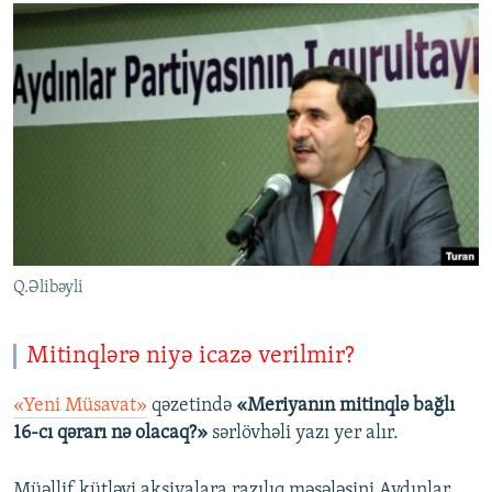
Q.Əlibəyli
Mitinqlərə niyə icazə verilmir?
«Yeni Müsavat»
qəzetində
«Meriyanın mitinqlə bağlı
16-cı qərarı nə olacaq?»
sərlövhəli yazı yer alır.
Müəllif kütləvi aksiyalara razılıq məsələsini Aydınlar