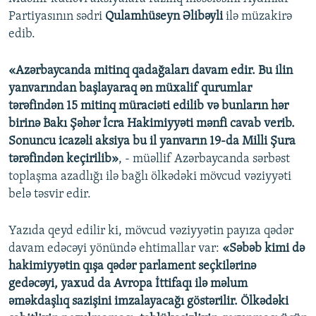
Partiyasının sədri
Qulamhüseyn Əlibəyli
ilə müzakirə
edib.
«Azərbaycanda mitinq qadağaları davam edir. Bu ilin
yanvarından başlayaraq ən müxalif qurumlar
tərəfindən 15 mitinq müraciəti edilib və bunların hər
birinə Bakı Şəhər İcra Hakimiyyəti mənfi cavab verib.
Sonuncu icazəli aksiya bu il yanvarın 19-da Milli Şura
tərəfindən keçirilib»
, - müəllif Azərbaycanda sərbəst
toplaşma azadlığı ilə bağlı ölkədəki mövcud vəziyyəti
belə təsvir edir.
Yazıda qeyd edilir ki, mövcud vəziyyətin payıza qədər
davam edəcəyi yönündə ehtimallar var:
«Səbəb kimi də
hakimiyyətin qışa qədər parlament seçkilərinə
gedəcəyi, yaxud da Avropa İttifaqı ilə məlum
əməkdaşlıq sazişini imzalayacağı göstərilir. Ölkədəki