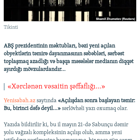
İNFOQRAFIKA
AZƏRBAYCAN ƏDƏBIYYATI KITABXANASI
MISSIYAMIZ
BIZI IZLƏ
KARIKATURA
İSLAM VƏ DEMOKRATIYA
PEŞƏ ETIKASI VƏ JURNALISTIKA STANDARTLARIMIZ
Tikinti
İZ - MƏDƏNIYYƏT PROQRAMI
MATERIALLARIMIZDAN ISTIFADƏ
AZADLIQRADIOSU MOBIL TELEFONUNUZDA
RFE/RL-in bütün saytları
ABŞ prezidentinin məktubları, bəzi yeni açılan
BIZIMLƏ ƏLAQƏ
obyektlərin təmirə dayanmasının səbəbləri, sərbəst
toplaşmaq azadlığı və başqa məsələlər medianın diqqət
XƏBƏR BÜLLETENLƏRIMIZ
ayırdığı mövzulardandır...
«Xərclənən vəsaitin şəffaflığı...»
Yenisabah.az
saytında
«Açılışdan sonra başlayan təmir:
Bu, birinci dəfə deyil...»
sərlövhəli yazı oxumaq olar.
Yazıda bildirilir ki, bu il mayın 21-də Sabunçu dəmir
yolu vağzalı kompleksinin açılışı olub, amma yeni