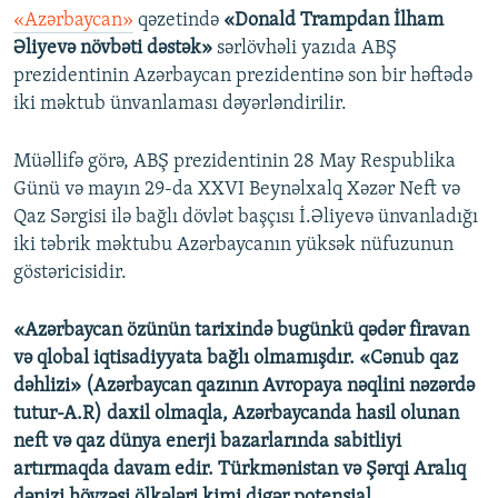
«Azərbaycan»
qəzetində
«Donald Trampdan İlham
Əliyevə növbəti dəstək»
sərlövhəli yazıda ABŞ
prezidentinin Azərbaycan prezidentinə son bir həftədə
iki məktub ünvanlaması dəyərləndirilir.
Müəllifə görə, ABŞ prezidentinin 28 May Respublika
Günü və mayın 29-da XXVI Beynəlxalq Xəzər Neft və
Qaz Sərgisi ilə bağlı dövlət başçısı İ.Əliyevə ünvanladığı
iki təbrik məktubu Azərbaycanın yüksək nüfuzunun
göstəricisidir.
«Azərbaycan özünün tarixində bugünkü qədər firavan
və qlobal iqtisadiyyata bağlı olmamışdır. «Cənub qaz
dəhlizi» (Azərbaycan qazının Avropaya nəqlini nəzərdə
tutur-A.R) daxil olmaqla, Azərbaycanda hasil olunan
neft və qaz dünya enerji bazarlarında sabitliyi
artırmaqda davam edir. Türkmənistan və Şərqi Aralıq
dənizi hövzəsi ölkələri kimi digər potensial