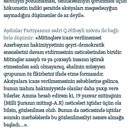
sabitliyin pozulmaması, təhlükəsizliyin qorunması üçün
hökumətin indiki şəraitdə aksiyaları məqsədəuyğun
saymadığını düşünənlər də az deyil».
Aydınlar Partiyasının sədri Q.Əlibəyli mövzu ilə bağlı
belə düşünür:
«Mitinqlərə icazə verilməməsi
Azərbaycan hakimiyyətinin qeyri-demokratik
ənənələrini davam etdirməsinin nəticələrindən biridir.
Mitinqlər azsaylı və ya çoxsaylı insanın iştirak
etməsindən asılı olmayaraq, əhalinin müəyyən
qrupunun öz fikirlərini ifadə etmə formasıdır.
Aksiyalara icazə verilməməsinin səbəblərinə gəlincə,
bunun izahını hakimiyyətdə olanlar daha yaxşı verə
bilərlər. Amma hesab edirəm ki, 19 yanvar mitinqinin
(Milli Şuranın mitinqi-A.R) nəticələri iqtidar üçün ola
bilsin, gözlənilməz olub. Bunun da nəticəsində iqtidar
sonrakı mərhələlərdə bu gözlənilməzliyi nəzərə almağa
başladı...».