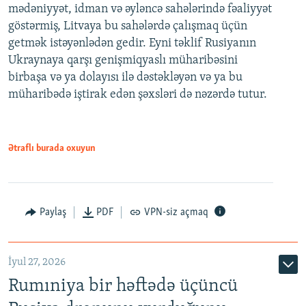
mədəniyyət, idman və əyləncə sahələrində fəaliyyət
göstərmiş, Litvaya bu sahələrdə çalışmaq üçün
getmək istəyənlədən gedir. Eyni təklif Rusiyanın
Ukraynaya qarşı genişmiqyaslı müharibəsini
birbaşa və ya dolayısı ilə dəstəkləyən və ya bu
müharibədə iştirak edən şəxsləri də nəzərdə tutur.
Ətraflı burada oxuyun
Paylaş
PDF
VPN-siz açmaq
İyul 27, 2026
Rumıniya bir həftədə üçüncü