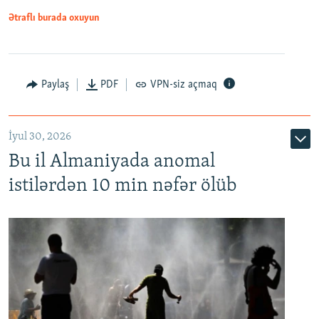
Ətraflı burada oxuyun
Paylaş
PDF
VPN-siz açmaq
İyul 30, 2026
Bu il Almaniyada anomal
istilərdən 10 min nəfər ölüb