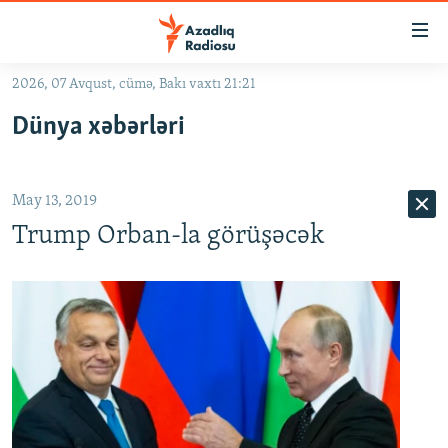
Keçid
linkləri
Əsas
2026, 07 Avqust, cümə, Bakı vaxtı 21:21
məzmuna
GÜNDƏM
Dünya xəbərləri
qayıt
#İZAHLA
Əsas
KORRUPSIOMETR
naviqasiyaya
May 13, 2019
qayıt
#ƏSLINDƏ
Axtarışa
Trump Orban-la görüşəcək
FƏRQƏ BAX
keç
QANUNI DOĞRU
ARAŞDIRMA
MULTIMEDIA
RADIO ARXIV
VIDEO
HAQQIMIZDA
FOTOQALEREYA
OXU ZALI