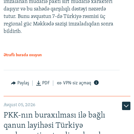
imzalanan müdafiə paktı sırf müdafiə xarakteri
daşıyır və bu sahədə qarşılıqlı dəstəyi nəzərdə
tutur. Bunu avqustun 7-də Türkiyə rəsmisi üç
regional güc Məkkədə sazişi imzaladıqdan sonra
bildirib.
Ətraflı burada oxuyun
Paylaş
PDF
VPN-siz açmaq
Avqust 05, 2026
PKK-nın buraxılması ilə bağlı
qanun layihəsi Türkiyə