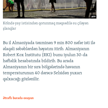
Kölndə yay istisindən qorunmaq məqsədilə su çiləyən
şlanqlar
Bu il Almaniyada təxminən 9 min 800 nəfər isti ilə
əlaqəli səbəblərdən həyatını itirib. Almaniyanın
Robert Kox İnstitutu (RKI) bunu iyulun 30-da
həftəlik hesabatında bildirib. Bu arada
Almaniyanın bir sıra bölgələrində havanın
temperaturunun 40 dərəcə Selsidən yuxarı
qalxacağı gözlənilir.
Ətraflı burada oxuyun