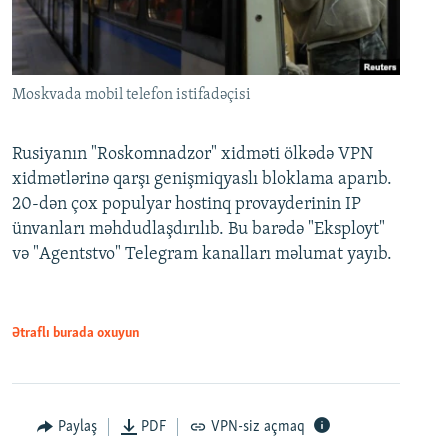
Moskvada mobil telefon istifadəçisi
Rusiyanın "Roskomnadzor" xidməti ölkədə VPN
xidmətlərinə qarşı genişmiqyaslı bloklama aparıb.
20-dən çox populyar hostinq provayderinin IP
ünvanları məhdudlaşdırılıb. Bu barədə "Eksployt"
və "Agentstvo" Telegram kanalları məlumat yayıb.
Ətraflı burada oxuyun
Paylaş
PDF
VPN-siz açmaq