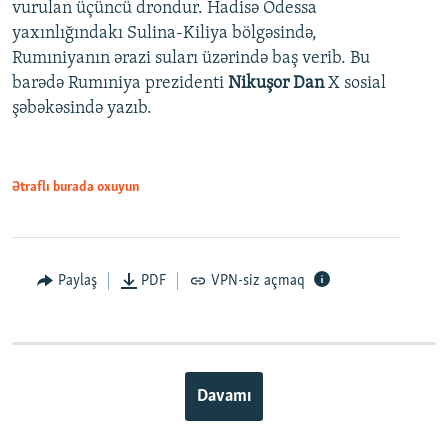
vurulan üçüncü drondur. Hadisə Odessa
yaxınlığındakı Sulina-Kiliya bölgəsində,
Rumıniyanın ərazi suları üzərində baş verib. Bu
barədə Rumıniya prezidenti
Nikuşor Dan
X sosial
şəbəkəsində yazıb.
Ətraflı burada oxuyun
Paylaş
PDF
VPN-siz açmaq
Davamı