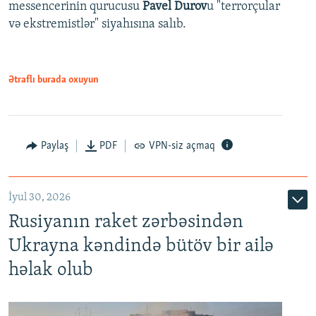
messencerinin qurucusu
Pavel Durov
u "terrorçular
və ekstremistlər" siyahısına salıb.
Ətraflı burada oxuyun
Paylaş
PDF
VPN-siz açmaq
İyul 30, 2026
Rusiyanın raket zərbəsindən
Ukrayna kəndində bütöv bir ailə
həlak olub