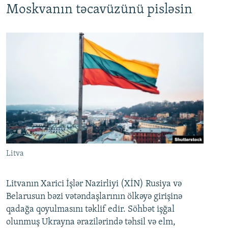
Moskvanın təcavüzünü pisləsin
Litva
Litvanın Xarici İşlər Nazirliyi (XİN) Rusiya və
Belarusun bəzi vətəndaşlarının ölkəyə girişinə
qadağa qoyulmasını təklif edir. Söhbət işğal
olunmuş Ukrayna ərazilərində təhsil və elm,