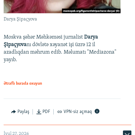
Darya Şipaçyova
Moskva şəhər Məhkəməsi jurnalist
Darya
Şipaçyova
nı dövlətə xəyanət işi üzrə 12 il
azadlıqdan məhrum edib. Məlumatı "Mediazona"
yayıb.
Ətraflı burada oxuyun
Paylaş
PDF
VPN-siz açmaq
İyul 27, 2026