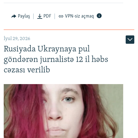
Paylaş
PDF
VPN-siz açmaq
İyul 29, 2026
Rusiyada Ukraynaya pul
göndərən jurnalistə 12 il həbs
cəzası verilib