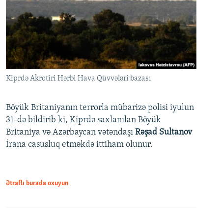
Kiprdə Akrotiri Hərbi Hava Qüvvələri bazası
Böyük Britaniyanın terrorla mübarizə polisi iyulun
31-də bildirib ki, Kiprdə saxlanılan Böyük
Britaniya və Azərbaycan vətəndaşı
Rəşad Sultanov
İrana casusluq etməkdə ittiham olunur.
Ətraflı burada oxuyun