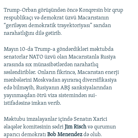
Trump-Orban görüşündən öncə Konqresin bir qrup
respublikaçı və demokrat üzvü Macarıstanın
“geriləyən demokratik trayektoriyası” sarıdan
narahatlığını dilə gətirib.
Mayın 10-da Trump-a göndərdikləri məktubda
senatorlar NATO üzvü olan Macarıstanla Rusiya
arasında sıx münasibətlərdən narahatlıq
səsləndiriblər. Onların fikrincə, Macarıstan enerji
mənbələrini Moskvadan ayıraraq diversifikasiya
edə bilməyib, Rusiyanın ABŞ sanksiyalarından
yayınmaqdan ötrü viza sistemindən sui-
istifadəsinə imkan verib.
Məktubu imzalayanlar içində Senatın Xarici
əlaqələr komitəsinin sədri
Jim Risch
və qurumun
aparıcı demokratı
Bob Menendez
də olub.