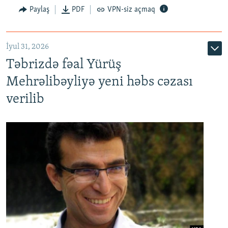
Paylaş
PDF
VPN-siz açmaq
İyul 31, 2026
Təbrizdə fəal Yürüş
Mehrəlibəyliyə yeni həbs cəzası
verilib