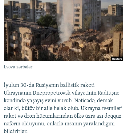
Lvova zərbələr
İyulun 30-da Rusiyanın ballistik raketi
Ukraynanın Dnepropetrovsk vilayətinin Radiuşne
kəndində yaşayış evini vurub. Nəticədə, demək
olar ki, bütöv bir ailə həlak olub. Ukrayna rəsmiləri
raket və dron hücumlarından ölkə üzrə azı doqquz
nəfərin öldüyünü, onlarla insanın yaralandığını
bildirirlər.