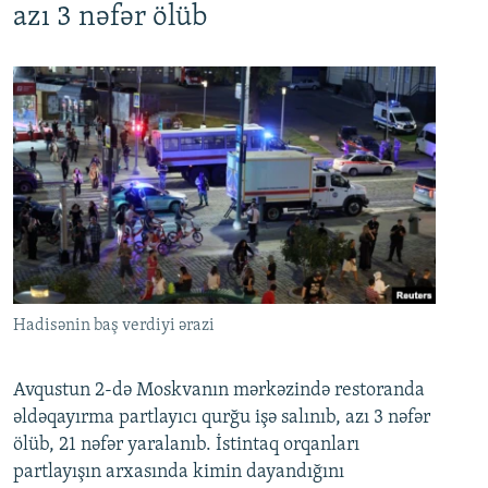
azı 3 nəfər ölüb
Hadisənin baş verdiyi ərazi
Avqustun 2-də Moskvanın mərkəzində restoranda
əldəqayırma partlayıcı qurğu işə salınıb, azı 3 nəfər
ölüb, 21 nəfər yaralanıb. İstintaq orqanları
partlayışın arxasında kimin dayandığını