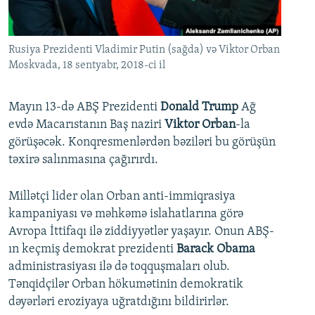
İNFOQRAFIKA
AZƏRBAYCAN ƏDƏBIYYATI KITABXANASI
MISSIYAMIZ
BIZI IZLƏ
KARIKATURA
İSLAM VƏ DEMOKRATIYA
PEŞƏ ETIKASI VƏ JURNALISTIKA STANDARTLARIMIZ
Rusiya Prezidenti Vladimir Putin (sağda) və Viktor Orban
İZ - MƏDƏNIYYƏT PROQRAMI
MATERIALLARIMIZDAN ISTIFADƏ
Moskvada, 18 sentyabr, 2018-ci il
AZADLIQRADIOSU MOBIL TELEFONUNUZDA
RFE/RL-in bütün saytları
Mayın 13-də ABŞ Prezidenti
Donald Trump
Ağ
BIZIMLƏ ƏLAQƏ
evdə Macarıstanın Baş naziri
Viktor Orban
-la
XƏBƏR BÜLLETENLƏRIMIZ
görüşəcək. Konqresmenlərdən bəziləri bu görüşün
təxirə salınmasına çağırırdı.
Millətçi lider olan Orban anti-immiqrasiya
kampaniyası və məhkəmə islahatlarına görə
Avropa İttifaqı ilə ziddiyyətlər yaşayır. Onun ABŞ-
ın keçmiş demokrat prezidenti
Barack Obama
administrasiyası ilə də toqquşmaları olub.
Tənqidçilər Orban hökumətinin demokratik
dəyərləri eroziyaya uğratdığını bildirirlər.