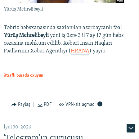
Yürüş Mehrəlibəyli
Təbriz həbsxanasında saxlanılan azərbaycanlı fəal
Yürüş Mehrəlibəyli
yeni iş üzrə 3 il 7 ay 17 gün həbs
cəzasına məhkum edilib. Xəbəri İnsan Haqları
Fəallarının Xəbər Agentliyi (
HRANA
) yayıb.
Ətraflı burada oxuyun
Paylaş
PDF
VPN-siz açmaq
İyul 30, 2026
'Telegram'ın qurucusu