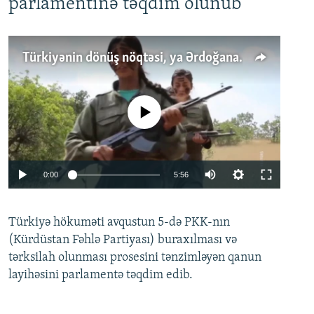
parlamentinə təqdim olunub
Türkiyənin dönüş nöqtəsi, ya Ərdoğana üçüncü şans: PKK ilə qəfil barışıq nə deməkdir?
No media source currently available
Auto
0:00
5:56
240p
Türkiyə hökuməti avqustun 5-də PKK-nın
360p
(Kürdüstan Fəhlə Partiyası) buraxılması və
480p
Auto
240p
360p
480p
tərksilah olunması prosesini tənzimləyən qanun
720p
layihəsini parlamentə təqdim edib.
720p
1080p
1080p