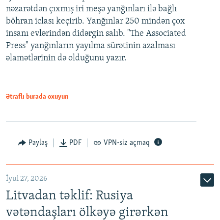
nəzarətdən çıxmış iri meşə yanğınları ilə bağlı
böhran iclası keçirib. Yanğınlar 250 mindən çox
insanı evlərindən didərgin salıb. "The Associated
Press" yanğınların yayılma sürətinin azalması
əlamətlərinin də olduğunu yazır.
Ətraflı burada oxuyun
Paylaş
PDF
VPN-siz açmaq
İyul 27, 2026
Litvadan təklif: Rusiya
vətəndaşları ölkəyə girərkən