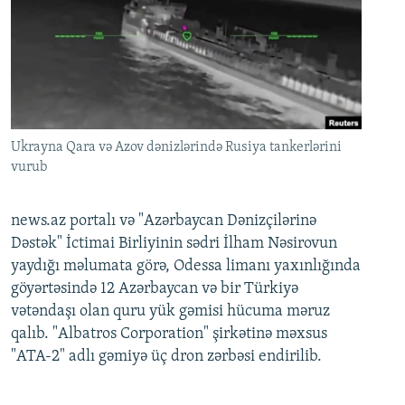
Ukrayna Qara və Azov dənizlərində Rusiya tankerlərini
vurub
news.az portalı və "Azərbaycan Dənizçilərinə
Dəstək" İctimai Birliyinin sədri İlham Nəsirovun
yaydığı məlumata görə, Odessa limanı yaxınlığında
göyərtəsində 12 Azərbaycan və bir Türkiyə
vətəndaşı olan quru yük gəmisi hücuma məruz
qalıb. "Albatros Corporation" şirkətinə məxsus
"ATA-2" adlı gəmiyə üç dron zərbəsi endirilib.