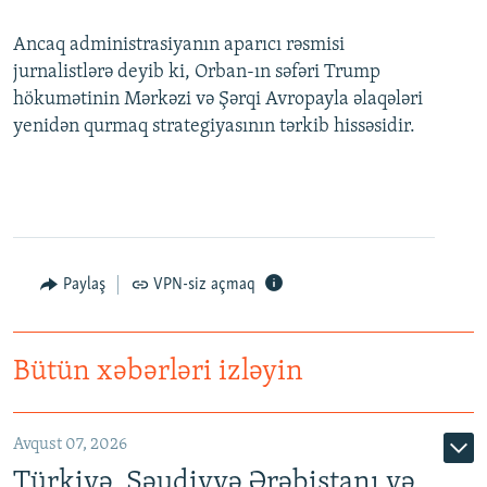
Ancaq administrasiyanın aparıcı rəsmisi
jurnalistlərə deyib ki, Orban-ın səfəri Trump
hökumətinin Mərkəzi və Şərqi Avropayla əlaqələri
yenidən qurmaq strategiyasının tərkib hissəsidir.
Paylaş
VPN-siz açmaq
Bütün xəbərləri izləyin
Avqust 07, 2026
Türkiyə, Səudiyyə Ərəbistanı və