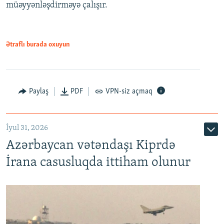
müəyyənləşdirməyə çalışır.
Ətraflı burada oxuyun
Paylaş
PDF
VPN-siz açmaq
İyul 31, 2026
Azərbaycan vətəndaşı Kiprdə
İrana casusluqda ittiham olunur