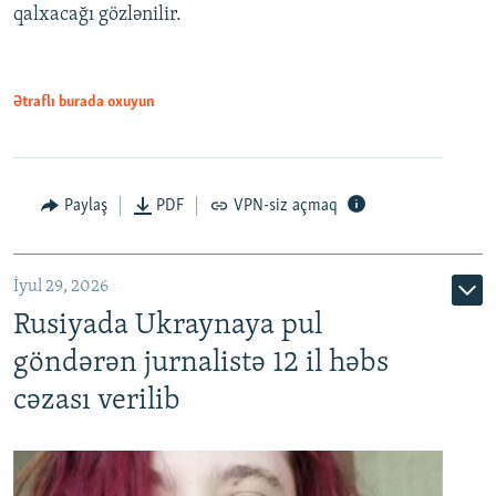
qalxacağı gözlənilir.
Ətraflı burada oxuyun
Paylaş
PDF
VPN-siz açmaq
İyul 29, 2026
Rusiyada Ukraynaya pul
göndərən jurnalistə 12 il həbs
cəzası verilib