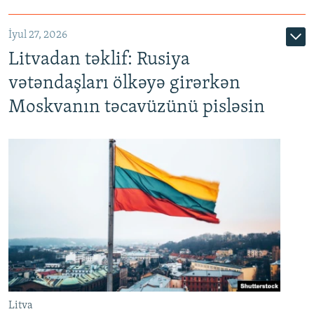
İyul 27, 2026
Litvadan təklif: Rusiya
vətəndaşları ölkəyə girərkən
Moskvanın təcavüzünü pisləsin
Litva