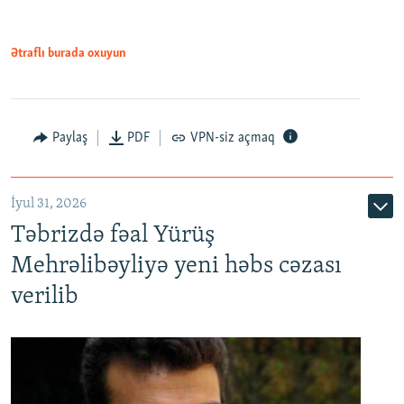
Ətraflı burada oxuyun
Paylaş
PDF
VPN-siz açmaq
İyul 31, 2026
Təbrizdə fəal Yürüş
Mehrəlibəyliyə yeni həbs cəzası
verilib