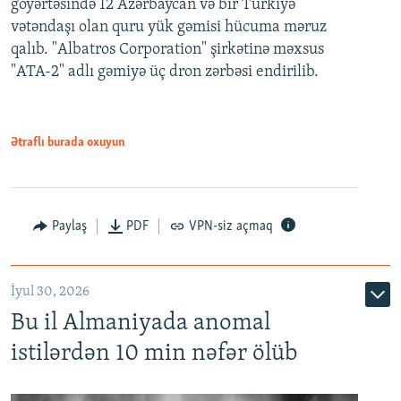
göyərtəsində 12 Azərbaycan və bir Türkiyə
vətəndaşı olan quru yük gəmisi hücuma məruz
qalıb. "Albatros Corporation" şirkətinə məxsus
"ATA-2" adlı gəmiyə üç dron zərbəsi endirilib.
Ətraflı burada oxuyun
Paylaş
PDF
VPN-siz açmaq
İyul 30, 2026
Bu il Almaniyada anomal
istilərdən 10 min nəfər ölüb