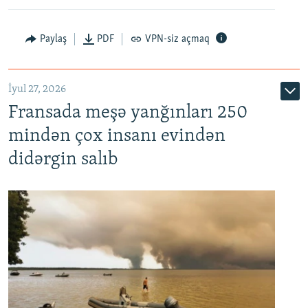
Paylaş
PDF
VPN-siz açmaq
İyul 27, 2026
Fransada meşə yanğınları 250
mindən çox insanı evindən
didərgin salıb