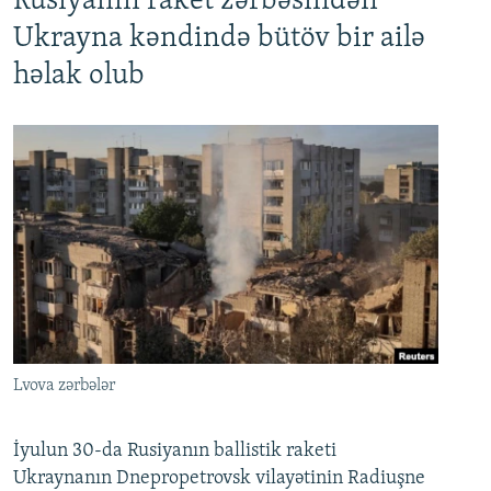
Rusiyanın raket zərbəsindən
Ukrayna kəndində bütöv bir ailə
həlak olub
Lvova zərbələr
İyulun 30-da Rusiyanın ballistik raketi
Ukraynanın Dnepropetrovsk vilayətinin Radiuşne