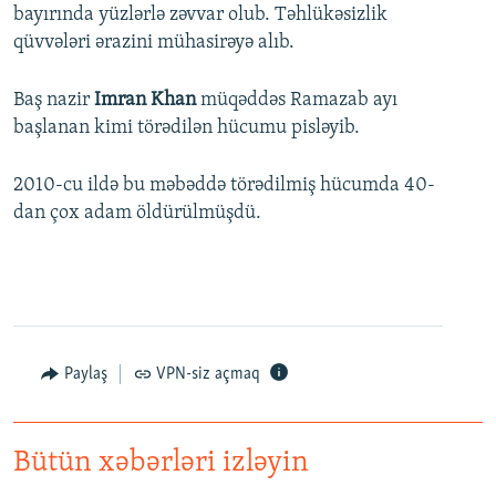
bayırında yüzlərlə zəvvar olub. Təhlükəsizlik
qüvvələri ərazini mühasirəyə alıb.
Baş nazir
Imran Khan
müqəddəs Ramazab ayı
başlanan kimi törədilən hücumu pisləyib.
2010-cu ildə bu məbəddə törədilmiş hücumda 40-
dan çox adam öldürülmüşdü.
Paylaş
VPN-siz açmaq
Bütün xəbərləri izləyin