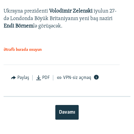
Ukrayna prezidenti
Volodimir Zelenski
iyulun 27-
də Londonda Böyük Britaniyanın yeni baş naziri
Endi Börnem
lə görüşəcək.
Ətraflı burada oxuyun
Paylaş
PDF
VPN-siz açmaq
Davamı