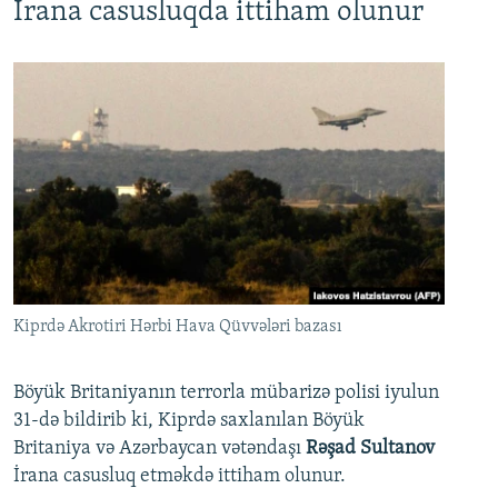
İrana casusluqda ittiham olunur
Kiprdə Akrotiri Hərbi Hava Qüvvələri bazası
Böyük Britaniyanın terrorla mübarizə polisi iyulun
31-də bildirib ki, Kiprdə saxlanılan Böyük
Britaniya və Azərbaycan vətəndaşı
Rəşad Sultanov
İrana casusluq etməkdə ittiham olunur.