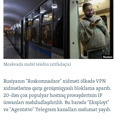
Moskvada mobil telefon istifadəçisi
Rusiyanın "Roskomnadzor" xidməti ölkədə VPN
xidmətlərinə qarşı genişmiqyaslı bloklama aparıb.
20-dən çox populyar hostinq provayderinin IP
ünvanları məhdudlaşdırılıb. Bu barədə "Eksployt"
və "Agentstvo" Telegram kanalları məlumat yayıb.