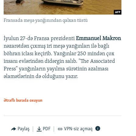
Fransada meşə yanğınından qalxan tüstü
İyulun 27-də Fransa prezidenti
Emmanuel Makron
nəzarətdən çıxmış iri meşə yanğınları ilə bağlı
böhran iclası keçirib. Yanğınlar 250 mindən çox
insanı evlərindən didərgin salıb. "The Associated
Press" yanğınların yayılma sürətinin azalması
əlamətlərinin də olduğunu yazır.
Ətraflı burada oxuyun
Paylaş
PDF
VPN-siz açmaq