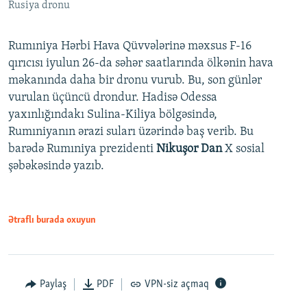
Rusiya dronu
Rumıniya Hərbi Hava Qüvvələrinə məxsus F-16
qırıcısı iyulun 26-da səhər saatlarında ölkənin hava
məkanında daha bir dronu vurub. Bu, son günlər
vurulan üçüncü drondur. Hadisə Odessa
yaxınlığındakı Sulina-Kiliya bölgəsində,
Rumıniyanın ərazi suları üzərində baş verib. Bu
barədə Rumıniya prezidenti
Nikuşor Dan
X sosial
şəbəkəsində yazıb.
Ətraflı burada oxuyun
Paylaş
PDF
VPN-siz açmaq