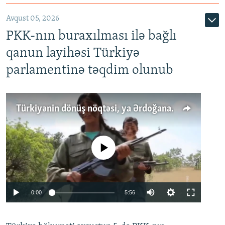
Avqust 05, 2026
PKK-nın buraxılması ilə bağlı
qanun layihəsi Türkiyə
parlamentinə təqdim olunub
Türkiyənin dönüş nöqtəsi, ya Ərdoğana üçüncü şans: PKK ilə qəfil barışıq nə deməkdir?
No media source currently available
Auto
0:00
5:56
240p