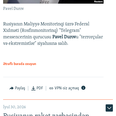
Pavel Durov
Rusiyanın Maliyyə Monitorinqi üzrə Federal
Xidməti (Rosfinmonitorinq) "Telegram"
messencerinin qurucusu
Pavel Durov
u "terrorçular
və ekstremistlər" siyahısına salıb.
Ətraflı burada oxuyun
Paylaş
PDF
VPN-siz açmaq
İyul 30, 2026