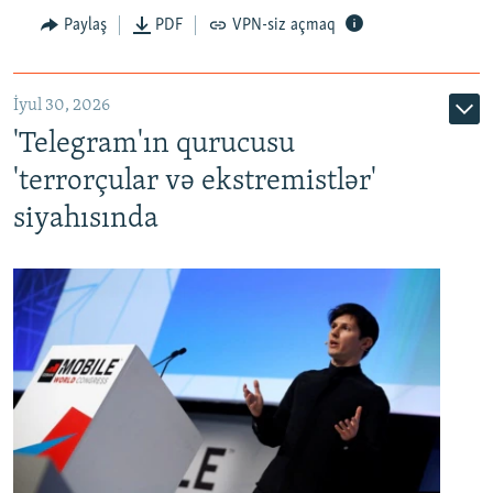
Paylaş
PDF
VPN-siz açmaq
İyul 30, 2026
'Telegram'ın qurucusu
'terrorçular və ekstremistlər'
siyahısında