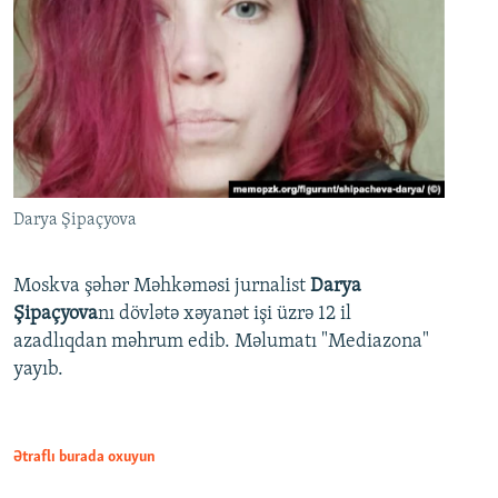
Darya Şipaçyova
Moskva şəhər Məhkəməsi jurnalist
Darya
Şipaçyova
nı dövlətə xəyanət işi üzrə 12 il
azadlıqdan məhrum edib. Məlumatı "Mediazona"
yayıb.
Ətraflı burada oxuyun