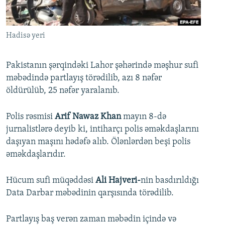
İNFOQRAFIKA
AZƏRBAYCAN ƏDƏBIYYATI KITABXANASI
MISSIYAMIZ
BIZI IZLƏ
KARIKATURA
İSLAM VƏ DEMOKRATIYA
PEŞƏ ETIKASI VƏ JURNALISTIKA STANDARTLARIMIZ
Hadisə yeri
İZ - MƏDƏNIYYƏT PROQRAMI
MATERIALLARIMIZDAN ISTIFADƏ
AZADLIQRADIOSU MOBIL TELEFONUNUZDA
RFE/RL-in bütün saytları
Pakistanın şərqindəki Lahor şəhərində məşhur sufi
məbədində partlayış törədilib, azı 8 nəfər
BIZIMLƏ ƏLAQƏ
öldürülüb, 25 nəfər yaralanıb.
XƏBƏR BÜLLETENLƏRIMIZ
Polis rəsmisi
Arif Nawaz Khan
mayın 8-də
jurnalistlərə deyib ki, intiharçı polis əməkdaşlarını
daşıyan maşını hədəfə alıb. Ölənlərdən beşi polis
əməkdaşlarıdır.
Hücum sufi müqəddəsi
Ali Hajveri-
nin basdırıldığı
Data Darbar məbədinin qarşısında törədilib.
Partlayış baş verən zaman məbədin içində və