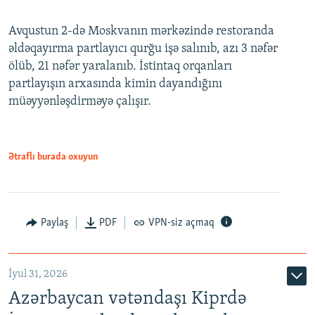
Avqustun 2-də Moskvanın mərkəzində restoranda
əldəqayırma partlayıcı qurğu işə salınıb, azı 3 nəfər
ölüb, 21 nəfər yaralanıb. İstintaq orqanları
partlayışın arxasında kimin dayandığını
müəyyənləşdirməyə çalışır.
Ətraflı burada oxuyun
Paylaş
PDF
VPN-siz açmaq
İyul 31, 2026
Azərbaycan vətəndaşı Kiprdə