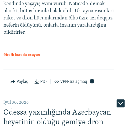
kəndində yaşayış evini vurub. Nəticədə, demək
olar ki, bütöv bir ailə həlak olub. Ukrayna rəsmiləri
raket və dron hücumlarından ölkə üzrə azı doqquz
nəfərin öldüyünü, onlarla insanın yaralandığını
bildirirlər.
Ətraflı burada oxuyun
Paylaş
PDF
VPN-siz açmaq
İyul 30, 2026
Odessa yaxınlığında Azərbaycan
heyətinin olduğu gəmiyə dron