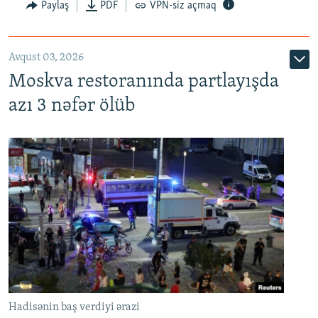
Paylaş
PDF
VPN-siz açmaq
Avqust 03, 2026
Moskva restoranında partlayışda
azı 3 nəfər ölüb
Hadisənin baş verdiyi ərazi