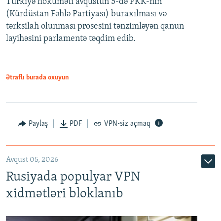
Türkiyə hökuməti avqustun 5-də PKK-nın
360p
(Kürdüstan Fəhlə Partiyası) buraxılması və
480p
Auto
240p
360p
480p
tərksilah olunması prosesini tənzimləyən qanun
720p
layihəsini parlamentə təqdim edib.
720p
1080p
1080p
Ətraflı burada oxuyun
Paylaş
PDF
VPN-siz açmaq
Avqust 05, 2026
Rusiyada populyar VPN
xidmətləri bloklanıb