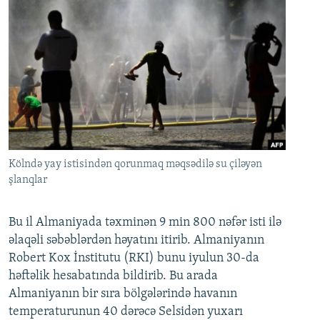
Kölndə yay istisindən qorunmaq məqsədilə su çiləyən
şlanqlar
Bu il Almaniyada təxminən 9 min 800 nəfər isti ilə
əlaqəli səbəblərdən həyatını itirib. Almaniyanın
Robert Kox İnstitutu (RKI) bunu iyulun 30-da
həftəlik hesabatında bildirib. Bu arada
Almaniyanın bir sıra bölgələrində havanın
temperaturunun 40 dərəcə Selsidən yuxarı