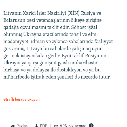
Litvanın Xarici İşlər Nazirliyi (XİN) Rusiya və
Belarusun bəzi vətəndaşlarının ölkəyə girişinə
qadağa qoyulmasını təklif edir. Söhbət işğal
olunmuş Ukrayna ərazilərində təhsil və elm,
mədəniyyət, idman və əyləncə sahələrində fəaliyyət
göstərmiş, Litvaya bu sahələrdə çalışmaq üçün
getmək istəyənlədən gedir. Eyni təklif Rusiyanın
Ukraynaya qarşı genişmiqyaslı müharibəsini
birbaşa və ya dolayısı ilə dəstəkləyən və ya bu
müharibədə iştirak edən şəxsləri də nəzərdə tutur.
Ətraflı burada oxuyun
Paylaş
PDF
VPN-siz açmaq