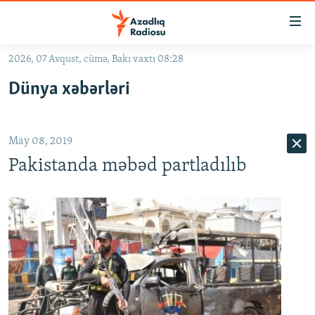
Keçid
linkləri
Əsas
2026, 07 Avqust, cümə, Bakı vaxtı 08:28
məzmuna
GÜNDƏM
Dünya xəbərləri
qayıt
#İZAHLA
Əsas
KORRUPSIOMETR
naviqasiyaya
May 08, 2019
qayıt
#ƏSLINDƏ
Axtarışa
Pakistanda məbəd partladılıb
FƏRQƏ BAX
keç
QANUNI DOĞRU
ARAŞDIRMA
MULTIMEDIA
RADIO ARXIV
VIDEO
HAQQIMIZDA
FOTOQALEREYA
OXU ZALI