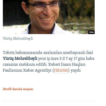
Yürüş Mehrəlibəyli
Təbriz həbsxanasında saxlanılan azərbaycanlı fəal
Yürüş Mehrəlibəyli
yeni iş üzrə 3 il 7 ay 17 gün həbs
cəzasına məhkum edilib. Xəbəri İnsan Haqları
Fəallarının Xəbər Agentliyi (
HRANA
) yayıb.
Ətraflı burada oxuyun