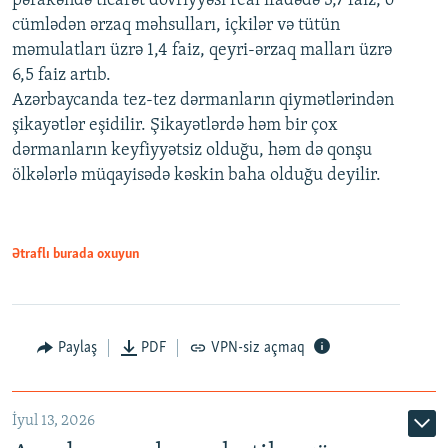
pərakəndə ticarət dövriyyəsi real ifadədə 3,7 faiz, o
cümlədən ərzaq məhsulları, içkilər və tütün
məmulatları üzrə 1,4 faiz, qeyri-ərzaq malları üzrə
6,5 faiz artıb.
Azərbaycanda tez-tez dərmanların qiymətlərindən
şikayətlər eşidilir. Şikayətlərdə həm bir çox
dərmanların keyfiyyətsiz olduğu, həm də qonşu
ölkələrlə müqayisədə kəskin baha olduğu deyilir.
Ətraflı burada oxuyun
Paylaş
PDF
VPN-siz açmaq
İyul 13, 2026