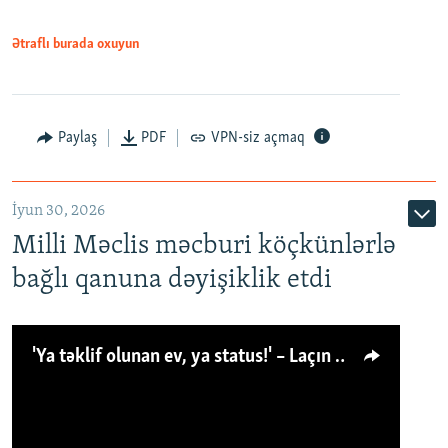
Ətraflı burada oxuyun
Paylaş
PDF
VPN-siz açmaq
İyun 30, 2026
Milli Məclis məcburi köçkünlərlə
bağlı qanuna dəyişiklik etdi
'Ya təklif olunan ev, ya status!' – Laçın köçkünü: 'Laçından başqa heç hara!'