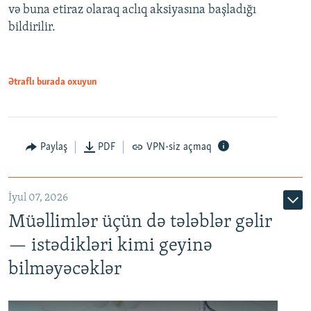
və buna etiraz olaraq aclıq aksiyasına başladığı
1080p
bildirilir.
Ətraflı burada oxuyun
Paylaş
PDF
VPN-siz açmaq
İyul 07, 2026
Müəllimlər üçün də tələblər gəlir
— istədikləri kimi geyinə
bilməyəcəklər