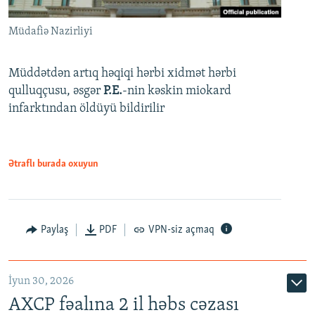
Müdafiə Nazirliyi
Müddətdən artıq həqiqi hərbi xidmət hərbi
qulluqçusu, əsgər
P.E.
-nin kəskin miokard
infarktından öldüyü bildirilir
Ətraflı burada oxuyun
Paylaş
PDF
VPN-siz açmaq
İyun 30, 2026
AXCP fəalına 2 il həbs cəzası