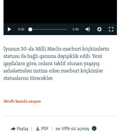
Auto
0:00
2:46
240p
İyunun 30-da Milli Məclis məcburi köçkünlərin
360p
statusu ilə bağlı qanuna dəyişiklik edib. Yeni
480p
qaydalara görə, onlara təklif olunan yaşayış
720p
sahələrindən imtina edən məcburi köçkünlər
statuslarını itirəcəklər.
1080p
Ətraflı burada oxuyun
Auto
240p
360p
480p
Paylaş
PDF
VPN-siz açmaq