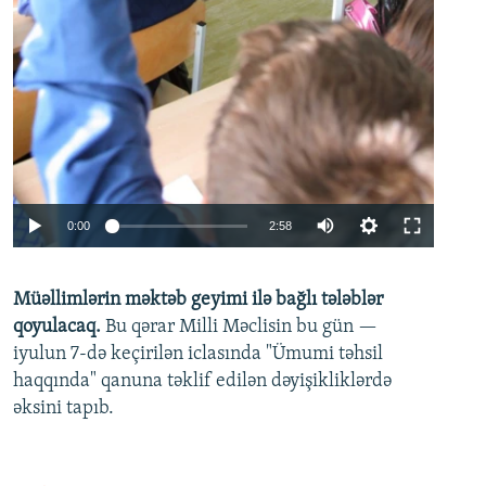
Auto
0:00
2:58
240p
Müəllimlərin məktəb geyimi ilə bağlı tələblər
360p
qoyulacaq.
Bu qərar Milli Məclisin bu gün —
480p
iyulun 7-də keçirilən iclasında "Ümumi təhsil
720p
haqqında" qanuna təklif edilən dəyişikliklərdə
əksini tapıb.
1080p