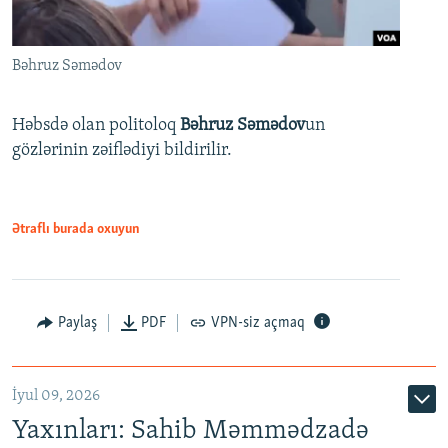
Bəhruz Səmədov
Həbsdə olan politoloq
Bəhruz Səmədov
un
gözlərinin zəiflədiyi bildirilir.
Ətraflı burada oxuyun
Paylaş
PDF
VPN-siz açmaq
İyul 09, 2026
Yaxınları: Sahib Məmmədzadə