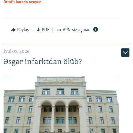
Ətraflı burada oxuyun
Auto
240p
360p
480p
Paylaş
PDF
VPN-siz açmaq
720p
1080p
İyul 03, 2026
Əsgər infarktdan ölüb?