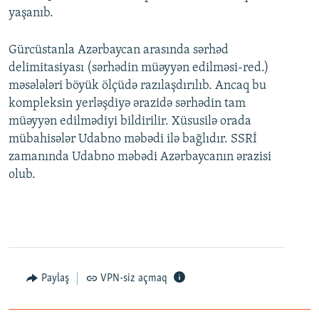
y
a
yaşanıb.
d
y
d
Gürcüstanla Azərbaycan arasında sərhəd
delimitasiyası (sərhədin müəyyən edilməsi-red.)
məsələləri böyük ölçüdə razılaşdırılıb. Ancaq bu
kompleksin yerləşdiyə ərazidə sərhədin tam
müəyyən edilmədiyi bildirilir. Xüsusilə orada
mübahisələr Udabno məbədi ilə bağlıdır. SSRİ
zamanında Udabno məbədi Azərbaycanın ərazisi
olub.
Paylaş
VPN-siz açmaq