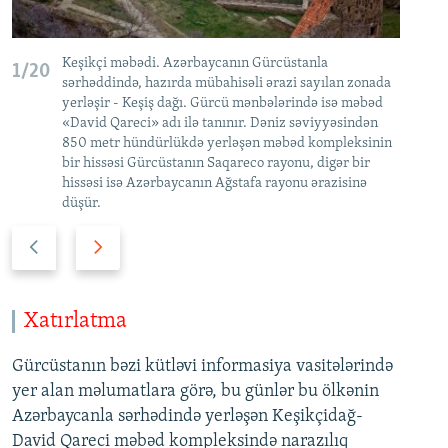
Keşikçi məbədi. Azərbaycanın Gürcüstanla
1/20
2/
sərhəddində, hazırda mübahisəli ərazi sayılan zonada
yerləşir - Keşiş dağı. Gürcü mənbələrində isə məbəd
«David Qareci» adı ilə tanınır. Dəniz səviyyəsindən
850 metr hündürlükdə yerləşən məbəd kompleksinin
bir hissəsi Gürcüstanın Saqareco rayonu, digər bir
hissəsi isə Azərbaycanın Ağstafa rayonu ərazisinə
düşür.
Ö
N
n
ö
c
v
ə
b
Xatırlatma
k
ə
i
t
Gürcüstanın bəzi kütləvi informasiya vasitələrində
s
i
yer alan məlumatlara görə, bu günlər bu ölkənin
l
s
Azərbaycanla sərhədində yerləşən Keşikçidağ-
a
l
David Qareci məbəd kompleksində narazılıq