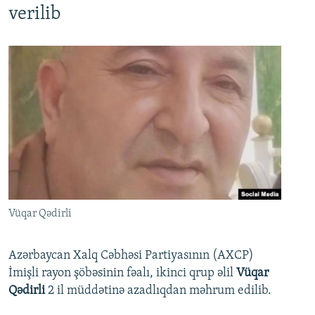
verilib
Vüqar Qədirli
Azərbaycan Xalq Cəbhəsi Partiyasının (AXCP)
İmişli rayon şöbəsinin fəalı, ikinci qrup əlil
Vüqar
Qədirli
2 il müddətinə azadlıqdan məhrum edilib.