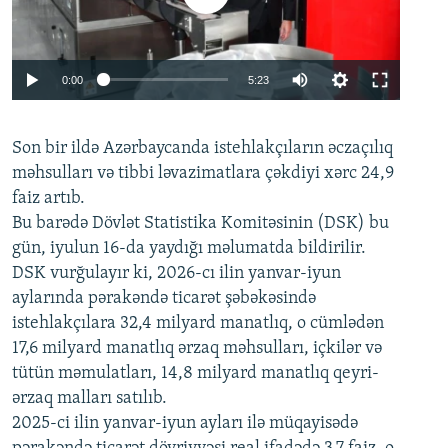
Auto
0:00
5:23
240p
Son bir ildə Azərbaycanda istehlakçıların
360p
əczaçılıq
məhsulları və tibbi ləvazimatlara çəkdiyi xərc 24,9
480p
Auto
240p
360p
480p
faiz artıb.
720p
Bu barədə Dövlət Statistika Komitəsinin (DSK) bu
720p
1080p
gün, iyulun 16-da yaydığı məlumatda bildirilir.
1080p
DSK vurğulayır ki, 2026-cı ilin yanvar-iyun
aylarında pərakəndə ticarət şəbəkəsində
istehlakçılara 32,4 milyard manatlıq, o cümlədən
17,6 milyard manatlıq ərzaq məhsulları, içkilər və
tütün məmulatları, 14,8 milyard manatlıq qeyri-
ərzaq malları satılıb.
2025-ci ilin yanvar-iyun ayları ilə müqayisədə