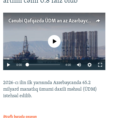
artımı cəmi 0.8 faiz olub
Cənubi Qafqazda ÜDM ən az Azərbaycanda artır: Qonşuları niyə Bakını qabaqlaya bilir?
No media source currently available
Auto
0:00
4:00
240p
2026-cı ilin ilk yarısında Azərbaycanda 65.2
360p
milyard manatlıq ümumi daxili məhsul (ÜDM)
480p
Auto
240p
360p
480p
istehsal edilib.
720p
720p
1080p
1080p
Ətraflı burada oxuyun