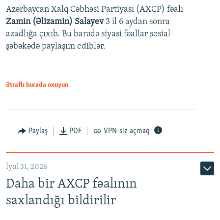
Azərbaycan Xalq Cəbhəsi Partiyası (AXCP) fəalı
Zamin (Əlizamin) Salayev
3 il 6 aydan sonra
azadlığa çıxıb. Bu barədə siyasi fəallar sosial
şəbəkədə paylaşım ediblər.
Ətraflı burada oxuyun
Paylaş
PDF
VPN-siz açmaq
İyul 31, 2026
Daha bir AXCP fəalının
saxlandığı bildirilir