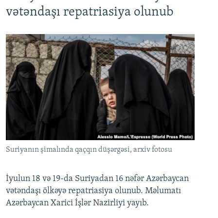
720p
1080p
vətəndaşı repatriasiya olunub
Suriyanın şimalında qaçqın düşərgəsi, arxiv fotosu
İyulun 18 və 19-da Suriyadan 16 nəfər Azərbaycan
vətəndaşı ölkəyə repatriasiya olunub. Məlumatı
Azərbaycan Xarici İşlər Nazirliyi yayıb.