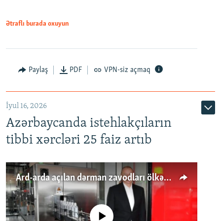
Ətraflı burada oxuyun
Paylaş
PDF
VPN-siz açmaq
İyul 16, 2026
Azərbaycanda istehlakçıların
tibbi xərcləri 25 faiz artıb
Ard-arda açılan dərman zavodları ölkənin tələbatını ödəyirmi?
No media source currently available