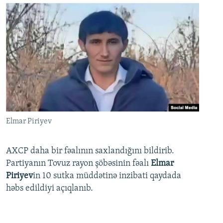
Elmar Piriyev
AXCP daha bir fəalının saxlandığını bildirib.
Partiyanın Tovuz rayon şöbəsinin fəalı
Elmar
Piriyev
in 10 sutka müddətinə inzibati qaydada
həbs edildiyi açıqlanıb.