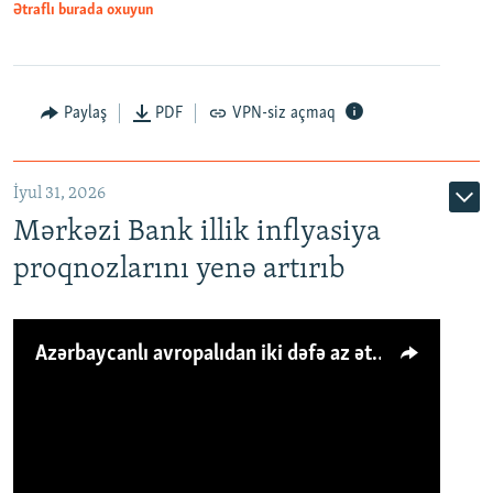
Ətraflı burada oxuyun
Paylaş
PDF
VPN-siz açmaq
İyul 31, 2026
Mərkəzi Bank illik inflyasiya
proqnozlarını yenə artırıb
Azərbaycanlı avropalıdan iki dəfə az ət yeyir, amma... 'Qiymət artımı qaçılmazdır'