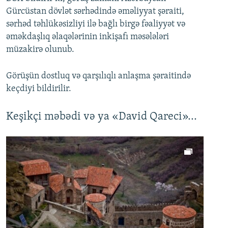
Gürcüstan dövlət sərhədində əməliyyat şəraiti,
sərhəd təhlükəsizliyi ilə bağlı birgə fəaliyyət və
əməkdaşlıq əlaqələrinin inkişafı məsələləri
müzakirə olunub.
Görüşün dostluq və qarşılıqlı anlaşma şəraitində
keçdiyi bildirilir.
Keşikçi məbədi və ya «David Qareci»...