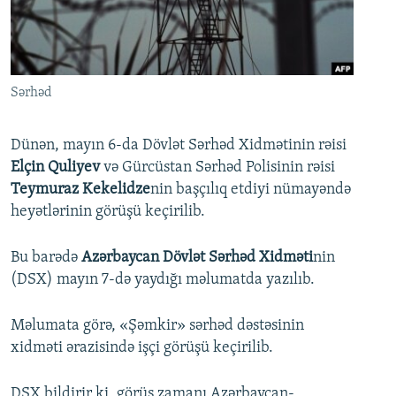
İNFOQRAFIKA
AZƏRBAYCAN ƏDƏBIYYATI KITABXANASI
MISSIYAMIZ
BIZI IZLƏ
KARIKATURA
İSLAM VƏ DEMOKRATIYA
PEŞƏ ETIKASI VƏ JURNALISTIKA STANDARTLARIMIZ
İZ - MƏDƏNIYYƏT PROQRAMI
MATERIALLARIMIZDAN ISTIFADƏ
Sərhəd
AZADLIQRADIOSU MOBIL TELEFONUNUZDA
RFE/RL-in bütün saytları
BIZIMLƏ ƏLAQƏ
Dünən, mayın 6-da Dövlət Sərhəd Xidmətinin rəisi
Elçin Quliyev
və Gürcüstan Sərhəd Polisinin rəisi
XƏBƏR BÜLLETENLƏRIMIZ
Teymuraz Kekelidze
nin başçılıq etdiyi nümayəndə
heyətlərinin görüşü keçirilib.
Bu barədə
Azərbaycan Dövlət Sərhəd Xidməti
nin
(DSX) mayın 7-də yaydığı məlumatda yazılıb.
Məlumata görə, «Şəmkir» sərhəd dəstəsinin
xidməti ərazisində işçi görüşü keçirilib.
DSX bildirir ki, görüş zamanı Azərbaycan-