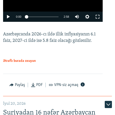
Auto
0:00
2:58
240p
Azərbaycanda 2026-cı ildə illik inflyasiyanın 6.1
360p
faiz, 2027-ci ildə isə 5.8 faiz olacağı gözlənilir.
480p
720p
1080p
Ətraflı burada oxuyun
Paylaş
PDF
VPN-siz açmaq
İyul 20, 2026
Auto
240p
360p
480p
Suriyadan 16 nəfər Azərbaycan