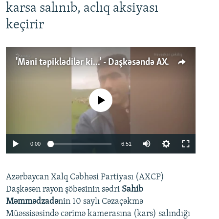
karsa salınıb, aclıq aksiyası
keçirir
'Məni təpiklədilər ki...' - Daşkəsəndə AXCP fəalının yaxınları onun həbsinə etiraz edirlər
No media source currently available
Auto
0:00
6:51
240p
Azərbaycan Xalq Cəbhəsi Partiyası (AXCP)
360p
Daşkəsən rayon şöbəsinin sədri
Sahib
480p
Auto
240p
360p
480p
Məmmədzadə
nin 10 saylı Cəzaçəkmə
720p
Müəssisəsində cərimə kamerasına (kars) salındığı
720p
1080p