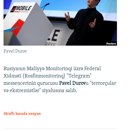
Pavel Durov
Rusiyanın Maliyyə Monitorinqi üzrə Federal
Xidməti (Rosfinmonitorinq) "Telegram"
messencerinin qurucusu
Pavel Durov
u "terrorçular
və ekstremistlər" siyahısına salıb.
Ətraflı burada oxuyun