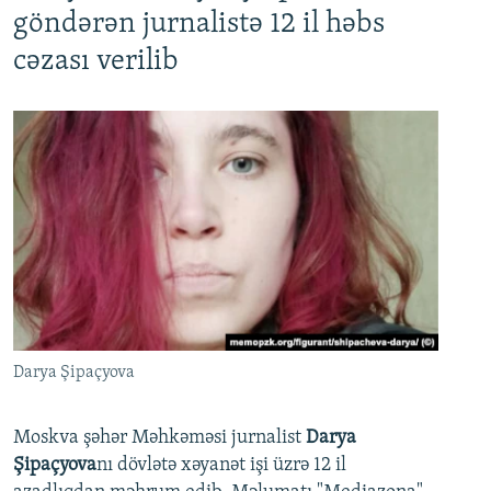
göndərən jurnalistə 12 il həbs
cəzası verilib
Darya Şipaçyova
Moskva şəhər Məhkəməsi jurnalist
Darya
Şipaçyova
nı dövlətə xəyanət işi üzrə 12 il