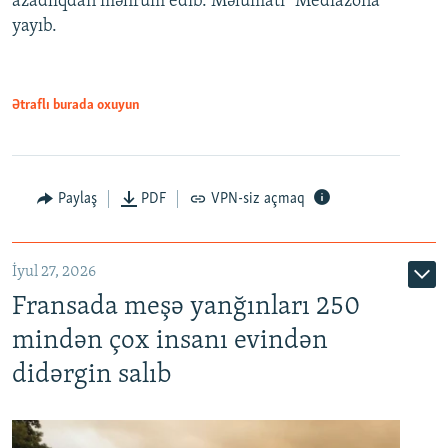
azadlıqdan məhrum edib. Məlumatı "Mediazona"
yayıb.
Ətraflı burada oxuyun
Paylaş
PDF
VPN-siz açmaq
İyul 27, 2026
Fransada meşə yanğınları 250
mindən çox insanı evindən
didərgin salıb