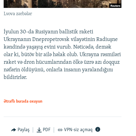
Lvova zərbələr
İyulun 30-da Rusiyanın ballistik raketi
Ukraynanın Dnepropetrovsk vilayətinin Radiuşne
kəndində yaşayış evini vurub. Nəticədə, demək
olar ki, bütöv bir ailə həlak olub. Ukrayna rəsmiləri
raket və dron hücumlarından ölkə üzrə azı doqquz
nəfərin öldüyünü, onlarla insanın yaralandığını
bildirirlər.
Ətraflı burada oxuyun
Paylaş
PDF
VPN-siz açmaq