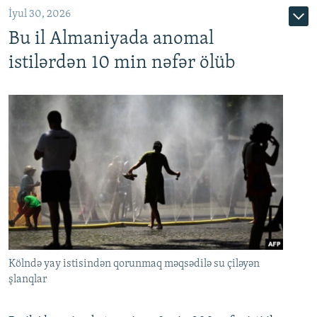
İyul 30, 2026
Bu il Almaniyada anomal
istilərdən 10 min nəfər ölüb
Kölndə yay istisindən qorunmaq məqsədilə su çiləyən
şlanqlar