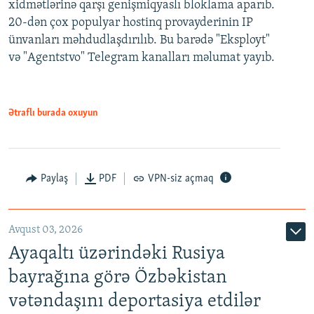
xidmətlərinə qarşı genişmiqyaslı bloklama aparıb.
20-dən çox populyar hostinq provayderinin IP
ünvanları məhdudlaşdırılıb. Bu barədə "Eksployt"
və "Agentstvo" Telegram kanalları məlumat yayıb.
Ətraflı burada oxuyun
Paylaş
PDF
VPN-siz açmaq
Avqust 03, 2026
Ayaqaltı üzərindəki Rusiya
bayrağına görə Özbəkistan
vətəndaşını deportasiya etdilər