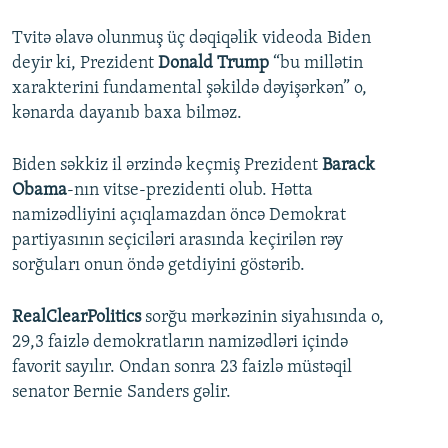
Tvitə əlavə olunmuş üç dəqiqəlik videoda Biden
deyir ki, Prezident
Donald Trump
“bu millətin
xarakterini fundamental şəkildə dəyişərkən” o,
kənarda dayanıb baxa bilməz.
Biden səkkiz il ərzində keçmiş Prezident
Barack
Obama
-nın vitse-prezidenti olub. Hətta
namizədliyini açıqlamazdan öncə Demokrat
partiyasının seçiciləri arasında keçirilən rəy
sorğuları onun öndə getdiyini göstərib.
RealClearPolitics
sorğu mərkəzinin siyahısında o,
29,3 faizlə demokratların namizədləri içində
favorit sayılır. Ondan sonra 23 faizlə müstəqil
senator Bernie Sanders gəlir.