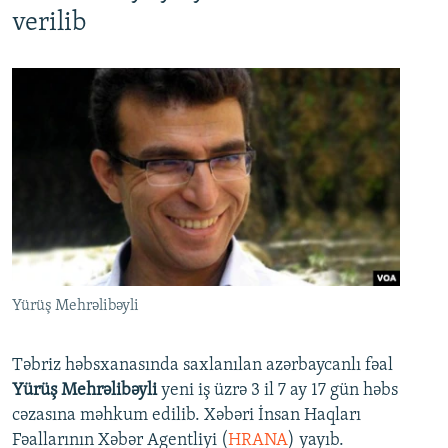
verilib
Yürüş Mehrəlibəyli
Təbriz həbsxanasında saxlanılan azərbaycanlı fəal
Yürüş Mehrəlibəyli
yeni iş üzrə 3 il 7 ay 17 gün həbs
cəzasına məhkum edilib. Xəbəri İnsan Haqları
Fəallarının Xəbər Agentliyi (
HRANA
) yayıb.