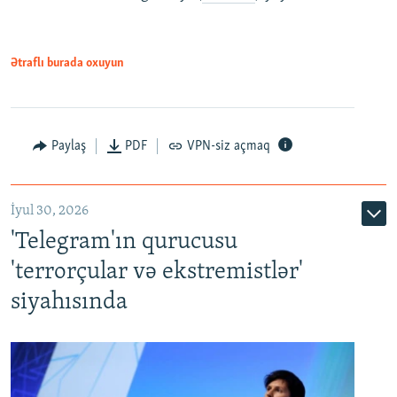
Ətraflı burada oxuyun
Paylaş
PDF
VPN-siz açmaq
İyul 30, 2026
'Telegram'ın qurucusu
'terrorçular və ekstremistlər'
siyahısında