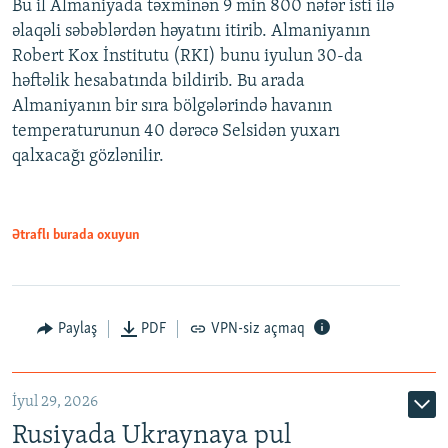
Bu il Almaniyada təxminən 9 min 800 nəfər isti ilə
əlaqəli səbəblərdən həyatını itirib. Almaniyanın
Robert Kox İnstitutu (RKI) bunu iyulun 30-da
həftəlik hesabatında bildirib. Bu arada
Almaniyanın bir sıra bölgələrində havanın
temperaturunun 40 dərəcə Selsidən yuxarı
qalxacağı gözlənilir.
Ətraflı burada oxuyun
Paylaş
PDF
VPN-siz açmaq
İyul 29, 2026
Rusiyada Ukraynaya pul