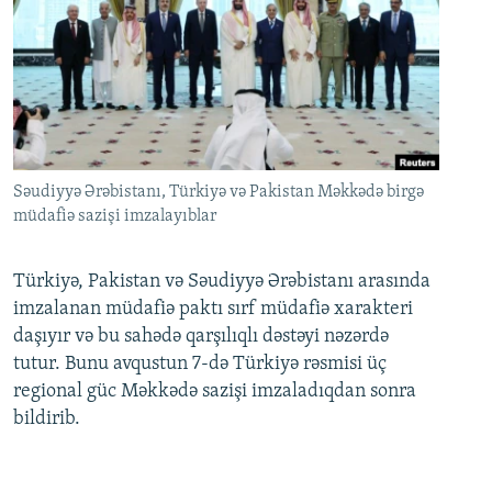
Səudiyyə Ərəbistanı, Türkiyə və Pakistan Məkkədə birgə
müdafiə sazişi imzalayıblar
Türkiyə, Pakistan və Səudiyyə Ərəbistanı arasında
imzalanan müdafiə paktı sırf müdafiə xarakteri
daşıyır və bu sahədə qarşılıqlı dəstəyi nəzərdə
tutur. Bunu avqustun 7-də Türkiyə rəsmisi üç
regional güc Məkkədə sazişi imzaladıqdan sonra
bildirib.