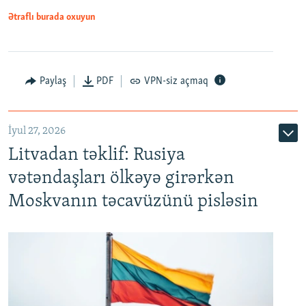
Ətraflı burada oxuyun
Paylaş
PDF
VPN-siz açmaq
İyul 27, 2026
Litvadan təklif: Rusiya
vətəndaşları ölkəyə girərkən
Moskvanın təcavüzünü pisləsin