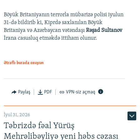
Böyük Britaniyanın terrorla mübarizə polisi iyulun
31-də bildirib ki, Kiprdə saxlanılan Böyük
Britaniya və Azərbaycan vətəndaşı
Rəşad Sultanov
İrana casusluq etməkdə ittiham olunur.
Ətraflı burada oxuyun
Paylaş
PDF
VPN-siz açmaq
İyul 31, 2026
Təbrizdə fəal Yürüş
Mehrəlibəyliyə yeni həbs cəzası