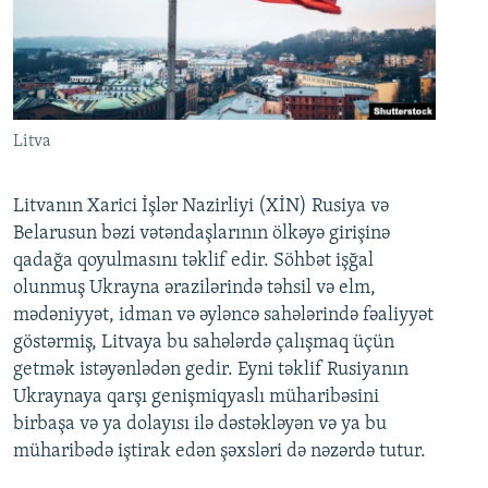
Litva
Litvanın Xarici İşlər Nazirliyi (XİN) Rusiya və
Belarusun bəzi vətəndaşlarının ölkəyə girişinə
qadağa qoyulmasını təklif edir. Söhbət işğal
olunmuş Ukrayna ərazilərində təhsil və elm,
mədəniyyət, idman və əyləncə sahələrində fəaliyyət
göstərmiş, Litvaya bu sahələrdə çalışmaq üçün
getmək istəyənlədən gedir. Eyni təklif Rusiyanın
Ukraynaya qarşı genişmiqyaslı müharibəsini
birbaşa və ya dolayısı ilə dəstəkləyən və ya bu
müharibədə iştirak edən şəxsləri də nəzərdə tutur.