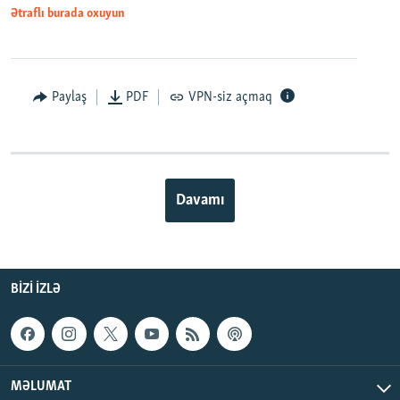
Ətraflı burada oxuyun
Paylaş
PDF
VPN-siz açmaq
Davamı
BIZI IZLƏ
MƏLUMAT