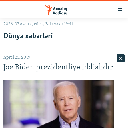
Keçid
linkləri
Əsas
2026, 07 Avqust, cümə, Bakı vaxtı 19:41
məzmuna
GÜNDƏM
Dünya xəbərləri
qayıt
#İZAHLA
Əsas
KORRUPSIOMETR
naviqasiyaya
Aprel 25, 2019
qayıt
#ƏSLINDƏ
Axtarışa
Joe Biden prezidentliyə iddialıdır
FƏRQƏ BAX
keç
QANUNI DOĞRU
ARAŞDIRMA
MULTIMEDIA
RADIO ARXIV
VIDEO
HAQQIMIZDA
FOTOQALEREYA
OXU ZALI