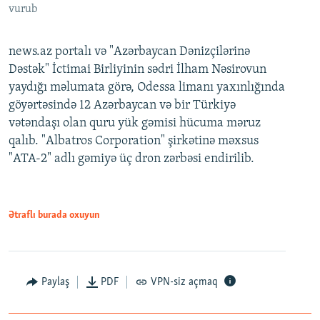
vurub
news.az portalı və "Azərbaycan Dənizçilərinə
Dəstək" İctimai Birliyinin sədri İlham Nəsirovun
yaydığı məlumata görə, Odessa limanı yaxınlığında
göyərtəsində 12 Azərbaycan və bir Türkiyə
vətəndaşı olan quru yük gəmisi hücuma məruz
qalıb. "Albatros Corporation" şirkətinə məxsus
"ATA-2" adlı gəmiyə üç dron zərbəsi endirilib.
Ətraflı burada oxuyun
Paylaş
PDF
VPN-siz açmaq