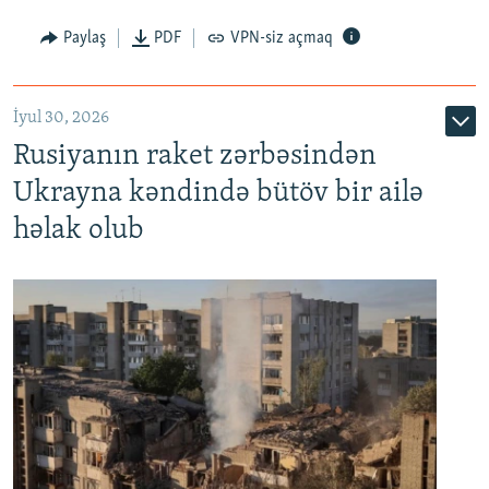
Paylaş
PDF
VPN-siz açmaq
İyul 30, 2026
Rusiyanın raket zərbəsindən
Ukrayna kəndində bütöv bir ailə
həlak olub