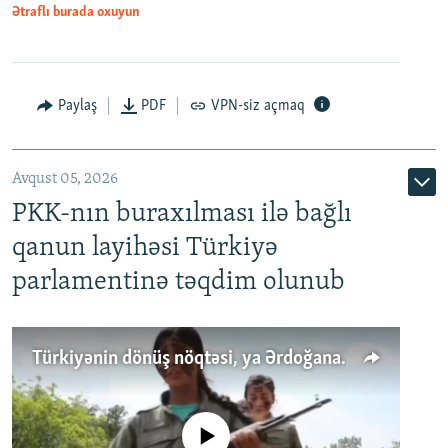
Ətraflı burada oxuyun
Paylaş
PDF
VPN-siz açmaq
Avqust 05, 2026
PKK-nın buraxılması ilə bağlı
qanun layihəsi Türkiyə
parlamentinə təqdim olunub
Türkiyənin dönüş nöqtəsi, ya Ərdoğana üçüncü şans: PKK ilə qəfil barışıq nə deməkdir?
No media source currently available