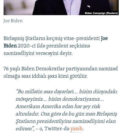
İNFOQRAFIKA
AZƏRBAYCAN ƏDƏBIYYATI KITABXANASI
MISSIYAMIZ
BIZI IZLƏ
KARIKATURA
İSLAM VƏ DEMOKRATIYA
PEŞƏ ETIKASI VƏ JURNALISTIKA STANDARTLARIMIZ
Joe Biden
İZ - MƏDƏNIYYƏT PROQRAMI
MATERIALLARIMIZDAN ISTIFADƏ
AZADLIQRADIOSU MOBIL TELEFONUNUZDA
RFE/RL-in bütün saytları
Birləşmiş Ştatların keçmiş vitse-prezidenti
Joe
Biden
2020-ci ildə prezident seçkisinə
BIZIMLƏ ƏLAQƏ
namizədliyini verəcəyini deyir.
XƏBƏR BÜLLETENLƏRIMIZ
76 yaşlı Biden Demokratlar partiyasından namizəd
olmağa əsas iddialı şəxs kimi görülür.
“Bu millətin əsas dəyərləri... bizim dünyadakı
mövqeyimiz... bizim demokratiyamız...
Amerikanı Amerika edən hər şey risk
altındadır. Ona görə də bu gün mən Birləşmiş
Ştatların prezidentliyinə namizədliyimi elan
edirəm”,
– o, Twitter-də
yazıb
.