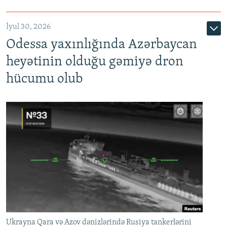
İyul 30, 2026
Odessa yaxınlığında Azərbaycan
heyətinin olduğu gəmiyə dron
hücumu olub
Ukrayna Qara və Azov dənizlərində Rusiya tankerlərini