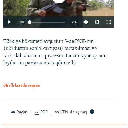
Auto
0:00
5:56
240p
Türkiyə hökuməti avqustun 5-də PKK-nın
360p
(Kürdüstan Fəhlə Partiyası) buraxılması və
480p
Auto
240p
360p
480p
tərksilah olunması prosesini tənzimləyən qanun
720p
layihəsini parlamentə təqdim edib.
720p
1080p
1080p
Ətraflı burada oxuyun
Paylaş
PDF
VPN-siz açmaq