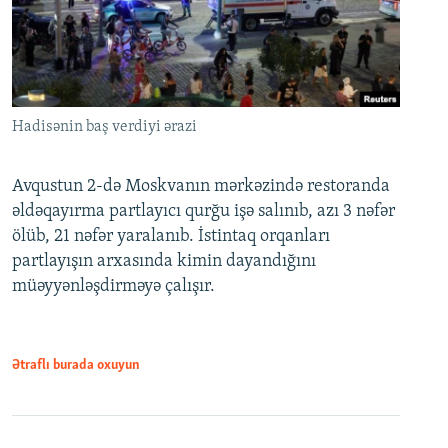
Hadisənin baş verdiyi ərazi
Avqustun 2-də Moskvanın mərkəzində restoranda
əldəqayırma partlayıcı qurğu işə salınıb, azı 3 nəfər
ölüb, 21 nəfər yaralanıb. İstintaq orqanları
partlayışın arxasında kimin dayandığını
müəyyənləşdirməyə çalışır.
Ətraflı burada oxuyun