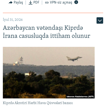
Paylaş
PDF
VPN-siz açmaq
İyul 31, 2026
Azərbaycan vətəndaşı Kiprdə
İrana casusluqda ittiham olunur
Kiprdə Akrotiri Hərbi Hava Qüvvələri bazası