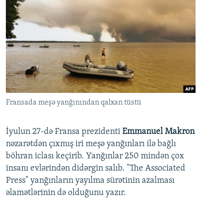
Fransada meşə yanğınından qalxan tüstü
İyulun 27-də Fransa prezidenti
Emmanuel Makron
nəzarətdən çıxmış iri meşə yanğınları ilə bağlı
böhran iclası keçirib. Yanğınlar 250 mindən çox
insanı evlərindən didərgin salıb. "The Associated
Press" yanğınların yayılma sürətinin azalması
əlamətlərinin də olduğunu yazır.