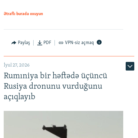
Ətraflı burada oxuyun
Paylaş
PDF
VPN-siz açmaq
İyul 27, 2026
Rumıniya bir həftədə üçüncü
Rusiya dronunu vurduğunu
açıqlayıb