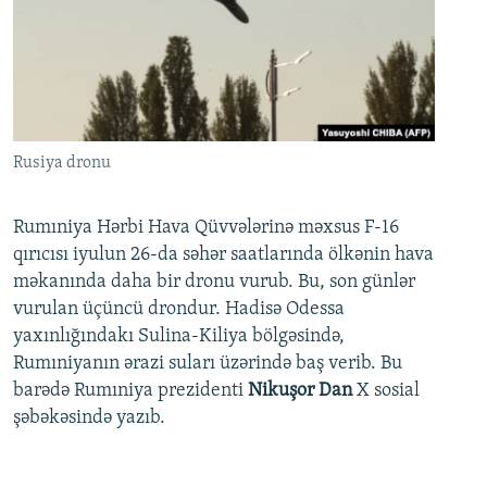
Rusiya dronu
Rumıniya Hərbi Hava Qüvvələrinə məxsus F-16
qırıcısı iyulun 26-da səhər saatlarında ölkənin hava
məkanında daha bir dronu vurub. Bu, son günlər
vurulan üçüncü drondur. Hadisə Odessa
yaxınlığındakı Sulina-Kiliya bölgəsində,
Rumıniyanın ərazi suları üzərində baş verib. Bu
barədə Rumıniya prezidenti
Nikuşor Dan
X sosial
şəbəkəsində yazıb.