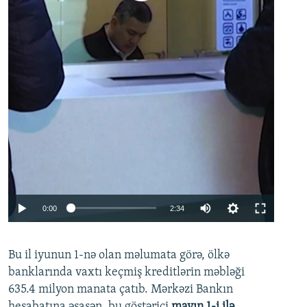
Auto
0:00
2:34
240p
Bu il iyunun 1-nə olan məlumata görə, ölkə
360p
banklarında vaxtı keçmiş kreditlərin məbləği
480p
635.4 milyon manata çatıb. Mərkəzi Bankın
720p
hesabatına əsasən, bu göstərici
mayın 1-i ilə