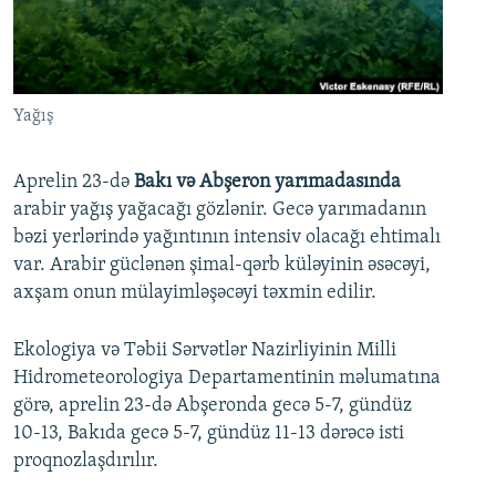
İNFOQRAFIKA
AZƏRBAYCAN ƏDƏBIYYATI KITABXANASI
MISSIYAMIZ
BIZI IZLƏ
KARIKATURA
İSLAM VƏ DEMOKRATIYA
PEŞƏ ETIKASI VƏ JURNALISTIKA STANDARTLARIMIZ
İZ - MƏDƏNIYYƏT PROQRAMI
MATERIALLARIMIZDAN ISTIFADƏ
Yağış
AZADLIQRADIOSU MOBIL TELEFONUNUZDA
RFE/RL-in bütün saytları
BIZIMLƏ ƏLAQƏ
Aprelin 23-də
Bakı və Abşeron yarımadasında
arabir yağış yağacağı gözlənir. Gecə yarımadanın
XƏBƏR BÜLLETENLƏRIMIZ
bəzi yerlərində yağıntının intensiv olacağı ehtimalı
var. Arabir güclənən şimal-qərb küləyinin əsəcəyi,
axşam onun mülayimləşəcəyi təxmin edilir.
Ekologiya və Təbii Sərvətlər Nazirliyinin Milli
Hidrometeorologiya Departamentinin məlumatına
görə, aprelin 23-də Abşeronda gecə 5-7, gündüz
10-13, Bakıda gecə 5-7, gündüz 11-13 dərəcə isti
proqnozlaşdırılır.