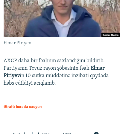
Elmar Piriyev
AXCP daha bir fəalının saxlandığını bildirib.
Partiyanın Tovuz rayon şöbəsinin fəalı
Elmar
Piriyev
in 10 sutka müddətinə inzibati qaydada
həbs edildiyi açıqlanıb.
Ətraflı burada oxuyun