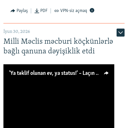
Paylaş
PDF
VPN-siz açmaq
İyun 30, 2026
Milli Məclis məcburi köçkünlərlə
bağlı qanuna dəyişiklik etdi
'Ya təklif olunan ev, ya status!' – Laçın köçkünü: 'Laçından başqa heç hara!'