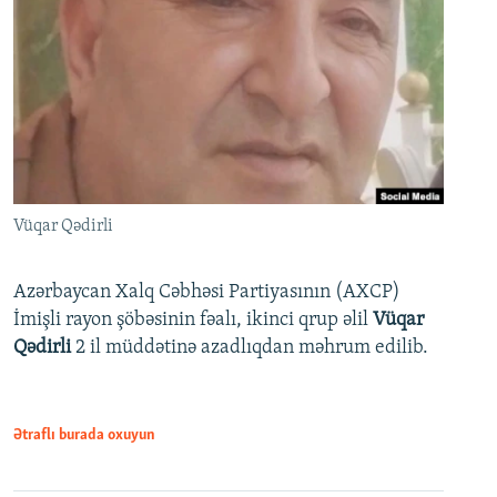
Vüqar Qədirli
Azərbaycan Xalq Cəbhəsi Partiyasının (AXCP)
İmişli rayon şöbəsinin fəalı, ikinci qrup əlil
Vüqar
Qədirli
2 il müddətinə azadlıqdan məhrum edilib.
Ətraflı burada oxuyun