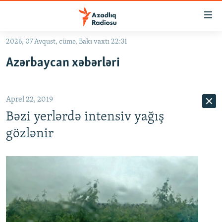
Keçid
linkləri
Əsas
2026, 07 Avqust, cümə, Bakı vaxtı 22:31
məzmuna
GÜNDƏM
Azərbaycan xəbərləri
qayıt
#İZAHLA
Əsas
KORRUPSIOMETR
naviqasiyaya
Aprel 22, 2019
qayıt
#ƏSLINDƏ
Axtarışa
Bəzi yerlərdə intensiv yağış
FƏRQƏ BAX
keç
gözlənir
QANUNI DOĞRU
ARAŞDIRMA
MULTIMEDIA
RADIO ARXIV
VIDEO
HAQQIMIZDA
FOTOQALEREYA
OXU ZALI