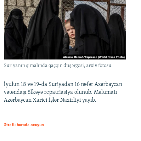
Suriyanın şimalında qaçqın düşərgəsi, arxiv fotosu
İyulun 18 və 19-da Suriyadan 16 nəfər Azərbaycan
vətəndaşı ölkəyə repatriasiya olunub. Məlumatı
Azərbaycan Xarici İşlər Nazirliyi yayıb.
Ətraflı burada oxuyun