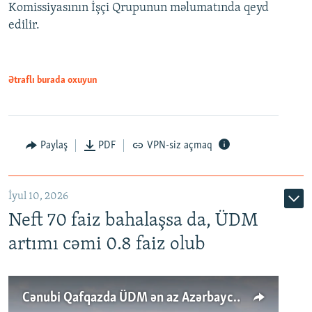
Komissiyasının İşçi Qrupunun məlumatında qeyd
edilir.
Ətraflı burada oxuyun
Paylaş
PDF
VPN-siz açmaq
İyul 10, 2026
Neft 70 faiz bahalaşsa da, ÜDM
artımı cəmi 0.8 faiz olub
Cənubi Qafqazda ÜDM ən az Azərbaycanda artır: Qonşuları niyə Bakını qabaqlaya bilir?