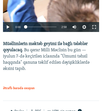
Auto
0:00
2:58
240p
Müəllimlərin məktəb geyimi ilə bağlı tələblər
360p
qoyulacaq.
Bu qərar Milli Məclisin bu gün —
480p
iyulun 7-də keçirilən iclasında "Ümumi təhsil
720p
haqqında" qanuna təklif edilən dəyişikliklərdə
əksini tapıb.
1080p
Ətraflı burada oxuyun
Auto
240p
360p
480p