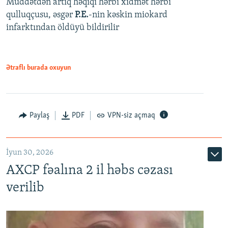
Müddətdən artıq həqiqi hərbi xidmət hərbi
qulluqçusu, əsgər
P.E.
-nin kəskin miokard
infarktından öldüyü bildirilir
Ətraflı burada oxuyun
Paylaş
PDF
VPN-siz açmaq
İyun 30, 2026
AXCP fəalına 2 il həbs cəzası
verilib