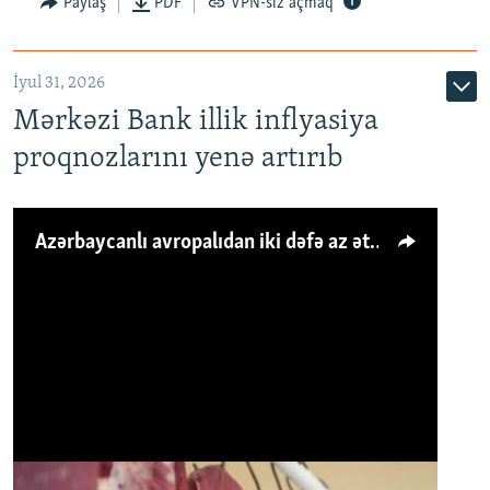
Paylaş
PDF
VPN-siz açmaq
İyul 31, 2026
Mərkəzi Bank illik inflyasiya
proqnozlarını yenə artırıb
Azərbaycanlı avropalıdan iki dəfə az ət yeyir, amma... 'Qiymət artımı qaçılmazdır'