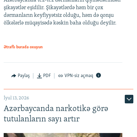
Azərbaycanda tez-tez dərmanların qiymətlərindən
şikayətlər eşidilir. Şikayətlərdə həm bir çox
dərmanların keyfiyyətsiz olduğu, həm də qonşu
ölkələrlə müqayisədə kəskin baha olduğu deyilir.
Ətraflı burada oxuyun
Paylaş
PDF
VPN-siz açmaq
İyul 13, 2026
Azərbaycanda narkotikə görə
tutulanların sayı artır