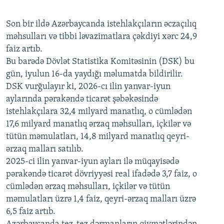
240p
Son bir ildə Azərbaycanda istehlakçıların
360p
əczaçılıq
məhsulları və tibbi ləvazimatlara çəkdiyi xərc 24,9
480p
Auto
240p
360p
480p
faiz artıb.
720p
Bu barədə Dövlət Statistika Komitəsinin (DSK) bu
720p
1080p
gün, iyulun 16-da yaydığı məlumatda bildirilir.
1080p
DSK vurğulayır ki, 2026-cı ilin yanvar-iyun
aylarında pərakəndə ticarət şəbəkəsində
istehlakçılara 32,4 milyard manatlıq, o cümlədən
17,6 milyard manatlıq ərzaq məhsulları, içkilər və
tütün məmulatları, 14,8 milyard manatlıq qeyri-
ərzaq malları satılıb.
2025-ci ilin yanvar-iyun ayları ilə müqayisədə
pərakəndə ticarət dövriyyəsi real ifadədə 3,7 faiz, o
cümlədən ərzaq məhsulları, içkilər və tütün
məmulatları üzrə 1,4 faiz, qeyri-ərzaq malları üzrə
6,5 faiz artıb.