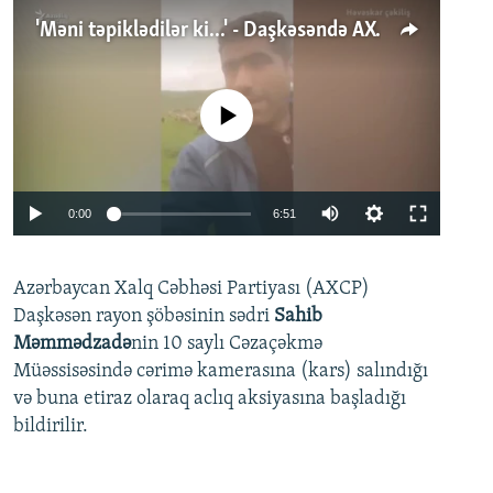
'Məni təpiklədilər ki...' - Daşkəsəndə AXCP fəalının yaxınları onun həbsinə etiraz edirlər
No media source currently available
Auto
0:00
6:51
240p
Azərbaycan Xalq Cəbhəsi Partiyası (AXCP)
360p
Daşkəsən rayon şöbəsinin sədri
Sahib
480p
Auto
240p
360p
480p
Məmmədzadə
nin 10 saylı Cəzaçəkmə
720p
Müəssisəsində cərimə kamerasına (kars) salındığı
720p
1080p
və buna etiraz olaraq aclıq aksiyasına başladığı
1080p
bildirilir.