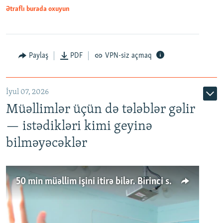
Ətraflı burada oxuyun
Paylaş
PDF
VPN-siz açmaq
İyul 07, 2026
Müəllimlər üçün də tələblər gəlir
— istədikləri kimi geyinə
bilməyəcəklər
50 min müəllim işini itirə bilər. Birinci sinfə gedənlər azalır