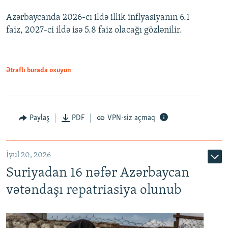
Azərbaycanda 2026-cı ildə illik inflyasiyanın 6.1
360p
faiz, 2027-ci ildə isə 5.8 faiz olacağı gözlənilir.
480p
720p
1080p
Ətraflı burada oxuyun
Paylaş
PDF
VPN-siz açmaq
İyul 20, 2026
Auto
240p
360p
480p
Suriyadan 16 nəfər Azərbaycan
720p
1080p
vətəndaşı repatriasiya olunub