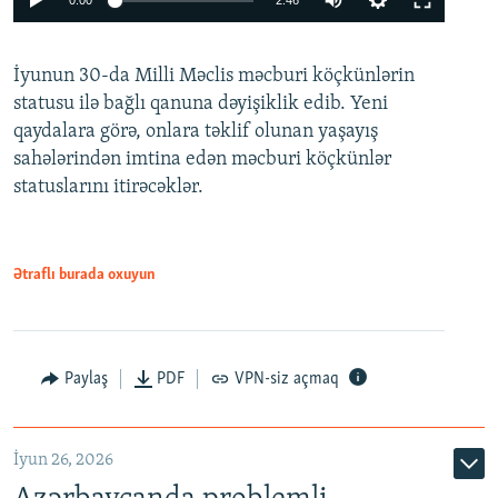
0:00
2:46
240p
İyunun 30-da Milli Məclis məcburi köçkünlərin
360p
statusu ilə bağlı qanuna dəyişiklik edib. Yeni
480p
qaydalara görə, onlara təklif olunan yaşayış
720p
sahələrindən imtina edən məcburi köçkünlər
statuslarını itirəcəklər.
1080p
Ətraflı burada oxuyun
Auto
240p
360p
480p
Paylaş
PDF
VPN-siz açmaq
720p
1080p
İyun 26, 2026