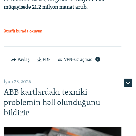
müqayisədə 21.2 milyon manat artıb.
1080p
Ətraflı burada oxuyun
Auto
240p
360p
480p
Paylaş
PDF
VPN-siz açmaq
720p
1080p
İyun 25, 2026
ABB kartlardakı texniki
problemin həll olunduğunu
bildirir