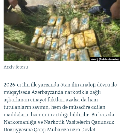
Arxiv fotosu
2026-cı ilin ilk yarısında ötən ilin analoji dövrü ilə
müqayisədə Azərbaycanda narkotiklə bağlı
aşkarlanan cinayət faktları azalsa da həm
tutulanların sayının, həm də müsadirə edilən
maddələrin həcminin artdığı bildirilir. Bu barədə
Narkomanlığa və Narkotik Vasitələrin Qanunsuz
Dövriyyəsinə Qarşı Mübarizə üzrə Dövlət