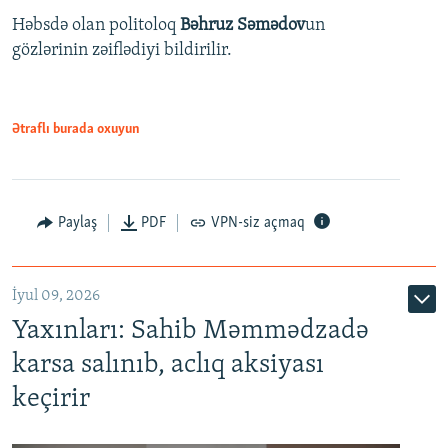
Həbsdə olan politoloq
Bəhruz Səmədov
un
gözlərinin zəiflədiyi bildirilir.
Ətraflı burada oxuyun
Paylaş
PDF
VPN-siz açmaq
İyul 09, 2026
Yaxınları: Sahib Məmmədzadə
karsa salınıb, aclıq aksiyası
keçirir