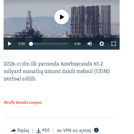
No media source currently available
Auto
0:00
4:00
240p
2026-cı ilin ilk yarısında Azərbaycanda 65.2
360p
milyard manatlıq ümumi daxili məhsul (ÜDM)
480p
Auto
240p
360p
480p
istehsal edilib.
720p
720p
1080p
1080p
Ətraflı burada oxuyun
Paylaş
PDF
VPN-siz açmaq