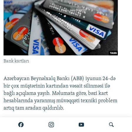
Bank kartları
Azərbaycan Beynəlxalq Bankı (ABB) iyunun 24-də
bir çox müştərinin kartından vəsait silinməsi ilə
bağlı açıqlama yayıb. Məlumata görə, bəzi kart
hesablarında yaranmış müvəqqəti texniki problem
artıq tam aradan qaldırılıb.
Ətraflı burada oxuyun