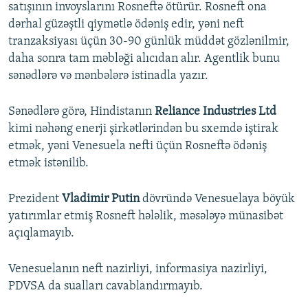
satışının invoyslarını Rosneftə ötürür. Rosneft ona
dərhal güzəştli qiymətlə ödəniş edir, yəni neft
tranzaksiyası üçün 30-90 günlük müddət gözlənilmir,
daha sonra tam məbləği alıcıdan alır. Agentlik bunu
sənədlərə və mənbələrə istinadla yazır.
Sənədlərə görə, Hindistanın
Reliance Industries Ltd
kimi nəhəng enerji şirkətlərindən bu sxemdə iştirak
etmək, yəni Venesuela nefti üçün Rosneftə ödəniş
etmək istənilib.
Prezident
Vladimir Putin
dövründə Venesuelaya böyük
yatırımlar etmiş Rosneft hələlik, məsələyə münasibət
açıqlamayıb.
Venesuelanın neft nazirliyi, informasiya nazirliyi,
PDVSA da sualları cavablandırmayıb.