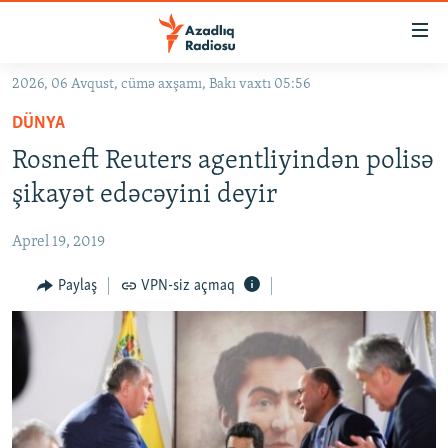
Keçid
linkləri
Əsas
2026, 06 Avqust, cümə axşamı, Bakı vaxtı 05:56
məzmuna
GÜNDƏM
DÜNYA
qayıt
#İZAHLA
Əsas
Rosneft Reuters agentliyindən polisə
KORRUPSIOMETR
naviqasiyaya
şikayət edəcəyini deyir
qayıt
#ƏSLINDƏ
Axtarışa
Aprel 19, 2019
FƏRQƏ BAX
keç
QANUNI DOĞRU
Paylaş
VPN-siz açmaq
ARAŞDIRMA
MULTIMEDIA
RADIO ARXIV
VIDEO
HAQQIMIZDA
FOTOQALEREYA
OXU ZALI