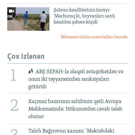
Şabran kəndlilərinin harayı:
'Məcburuq ki, heyvanları satıb
kənddən şəhərə köçək'
Bölmənin bütün materialları burada
Çox izlənən
1
ABŞ SEPAH-la əlaqəli aviaşirkətdən və
onun iki təyyarəsindən sanksiyaları
götürüb
2
Xaçmaz bazarının sahibinin qətli Avropa
Məhkəməsində: Hökumətdən cavab tələb
olunur
Taleh Bağırovun xanımı: 'Məktəbdəki