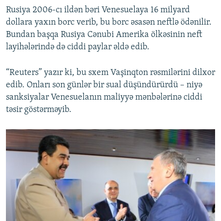
Rusiya 2006-cı ildən bəri Venesuelaya 16 milyard
dollara yaxın borc verib, bu borc əsasən neftlə ödənilir.
Bundan başqa Rusiya Cənubi Amerika ölkəsinin neft
layihələrində də ciddi paylar əldə edib.
“Reuters” yazır ki, bu sxem Vaşinqton rəsmilərini dilxor
edib. Onları son günlər bir sual düşündürürdü – niyə
sanksiyalar Venesuelanın maliyyə mənbələrinə ciddi
təsir göstərməyib.