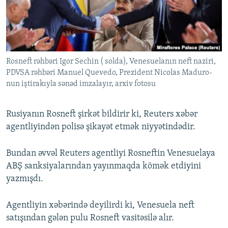
İNFOQRAFIKA
AZƏRBAYCAN ƏDƏBIYYATI KITABXANASI
MISSIYAMIZ
BIZI IZLƏ
KARIKATURA
İSLAM VƏ DEMOKRATIYA
PEŞƏ ETIKASI VƏ JURNALISTIKA STANDARTLARIMIZ
İZ - MƏDƏNIYYƏT PROQRAMI
MATERIALLARIMIZDAN ISTIFADƏ
Rosneft rəhbəri Igor Sechin ( solda), Venesuelanın neft naziri,
AZADLIQRADIOSU MOBIL TELEFONUNUZDA
RFE/RL-in bütün saytları
PDVSA rəhbəri Manuel Quevedo, Prezident Nicolas Maduro-
BIZIMLƏ ƏLAQƏ
nun iştirakıyla sənəd imzalayır, arxiv fotosu
XƏBƏR BÜLLETENLƏRIMIZ
Rusiyanın Rosneft şirkət bildirir ki, Reuters xəbər
agentliyindən polisə şikayət etmək niyyətindədir.
Bundan əvvəl Reuters agentliyi Rosneftin Venesuelaya
ABŞ sanksiyalarından yayınmaqda kömək etdiyini
yazmışdı.
Agentliyin xəbərində deyilirdi ki, Venesuela neft
satışından gələn pulu Rosneft vasitəsilə alır.