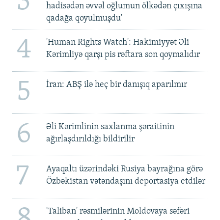
3
hadisədən əvvəl oğlumun ölkədən çıxışına
qadağa qoyulmuşdu'
4
'Human Rights Watch': Hakimiyyət Əli
Kərimliyə qarşı pis rəftara son qoymalıdır
5
İran: ABŞ ilə heç bir danışıq aparılmır
6
Əli Kərimlinin saxlanma şəraitinin
ağırlaşdırıldığı bildirilir
7
Ayaqaltı üzərindəki Rusiya bayrağına görə
Özbəkistan vətəndaşını deportasiya etdilər
8
'Taliban' rəsmilərinin Moldovaya səfəri