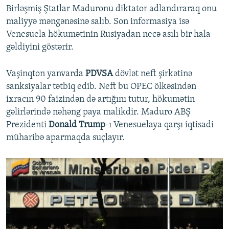
Birləşmiş Ştatlar Maduronu diktator adlandıraraq onu
maliyyə məngənəsinə salıb. Son informasiya isə
Venesuela hökumətinin Rusiyadan necə asılı bir hala
gəldiyini göstərir.
Vaşinqton yanvarda
PDVSA
dövlət neft şirkətinə
sanksiyalar tətbiq edib. Neft bu OPEC ölkəsindən
ixracın 90 faizindən də artığını tutur, hökumətin
gəlirlərində nəhəng paya malikdir. Maduro ABŞ
Prezidenti
Donald Trump
-ı Venesuelaya qarşı iqtisadi
müharibə aparmaqda suçlayır.