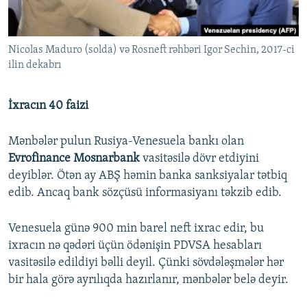
Nicolas Maduro (solda) və Rosneft rəhbəri Igor Sechin, 2017-ci
ilin dekabrı
İxracın 40 faizi
Mənbələr pulun Rusiya-Venesuela bankı olan
Evrofinance Mosnarbank
vasitəsilə dövr etdiyini
deyiblər. Ötən ay ABŞ həmin banka sanksiyalar tətbiq
edib. Ancaq bank sözçüsü informasiyanı təkzib edib.
Venesuela günə 900 min barel neft ixrac edir, bu
ixracın nə qədəri üçün ödənişin PDVSA hesabları
vasitəsilə edildiyi bəlli deyil. Çünki sövdələşmələr hər
bir hala görə ayrılıqda hazırlanır, mənbələr belə deyir.