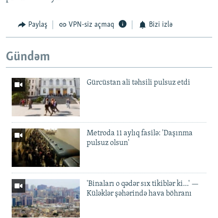
Paylaş
VPN-siz açmaq
Bizi izlə
Gündəm
Gürcüstan ali təhsili pulsuz etdi
Metroda 11 aylıq fasilə: 'Daşınma
pulsuz olsun'
'Binaları o qədər sıx tikiblər ki...' —
Küləklər şəhərində hava böhranı