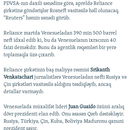
PDVSA-nın daxili sənədinə görə, apreldə Reliance
şirkətinə göndərişlər Rosneft vasitəsilə həll olunacaq.
“Reuters” həmin sənədi görüb.
Reliance martda Venesueladan 390 min 500 barrel
neft idxal edib ki, bu da Venesuelanın ixracının 40
faizi deməkdir. Bunu da agentlik rəqəmləri bir yerə
toplamaqla üzə çıxarıb.
Reliance şirkətinin baş maliyyə rəsmisi
Srikanth
Venkatachari
jurnalistlərə Venesueladan nefti Rusiya və
Çin şirkətləri vasitəsilə aldığını təsdiqləyib, ancaq
detallar varmayıb.
Venesuelada müxalifət lideri
Juan Guaido
özünü aralıq
dövr prezidenti elan edib. Onu əsasən Qərb dəstəkləyir.
Rusiya, Türkiyə, Çin, Kuba, Boliviya Maduronu qanuni
prezident sayır.