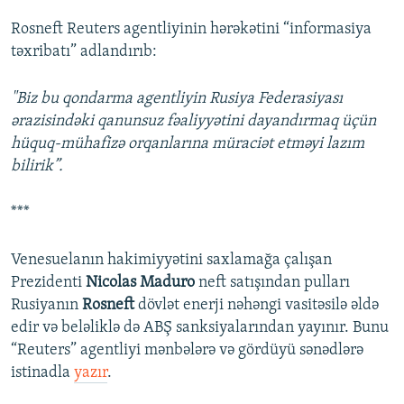
Rosneft Reuters agentliyinin hərəkətini “informasiya
təxribatı” adlandırıb:
"Biz bu qondarma agentliyin Rusiya Federasiyası
ərazisindəki qanunsuz fəaliyyətini dayandırmaq üçün
hüquq-mühafizə orqanlarına müraciət etməyi lazım
bilirik”.
***
Venesuelanın hakimiyyətini saxlamağa çalışan
Prezidenti
Nicolas Maduro
neft satışından pulları
Rusiyanın
Rosneft
dövlət enerji nəhəngi vasitəsilə əldə
edir və beləliklə də ABŞ sanksiyalarından yayınır. Bunu
“Reuters” agentliyi mənbələrə və gördüyü sənədlərə
istinadla
yazır
.