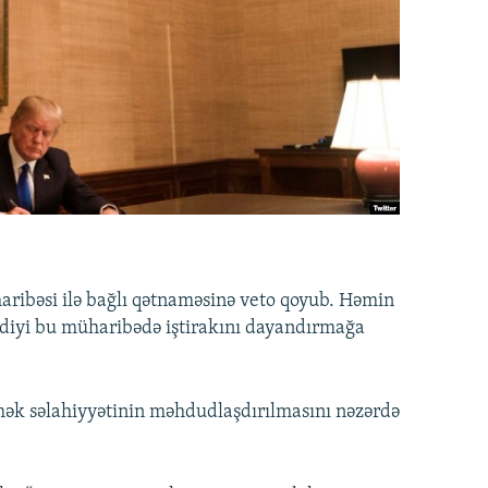
ibəsi ilə bağlı qətnaməsinə veto qoyub. Həmin
etdiyi bu müharibədə iştirakını dayandırmağa
ək səlahiyyətinin məhdudlaşdırılmasını nəzərdə