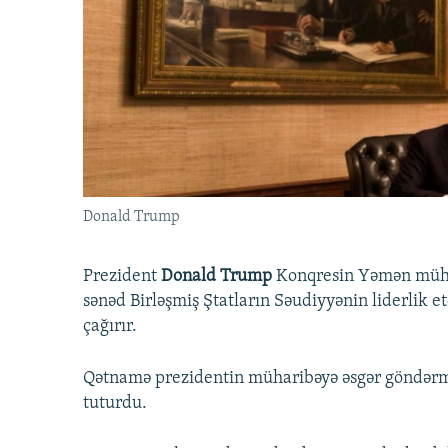
İNFOQRAFIKA
AZƏRBAYCAN ƏDƏBIYYATI KITABXANASI
MISSIYAMIZ
KARIKATURA
İSLAM VƏ DEMOKRATIYA
PEŞƏ ETIKASI VƏ JURNALISTIKA
STANDARTLARIMIZ
İZ - MƏDƏNIYYƏT PROQRAMI
MATERIALLARIMIZDAN ISTIFADƏ
AZADLIQRADIOSU MOBIL TELEFONUNUZDA
BIZIMLƏ ƏLAQƏ
XƏBƏR BÜLLETENLƏRIMIZ
Donald Trump
Prezident
Donald Trump
Konqresin Yəmən mühar
sənəd Birləşmiş Ştatların Səudiyyənin liderlik 
çağırır.
Qətnamə prezidentin müharibəyə əsgər göndərm
tuturdu.