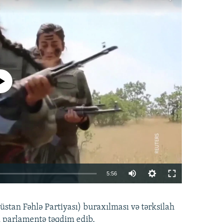
currently available
Auto
5:56
240p
EMBED
PAYLAŞ
tan Fəhlə Partiyası) buraxılması və tərksilah
360p
i parlamentə təqdim edib.