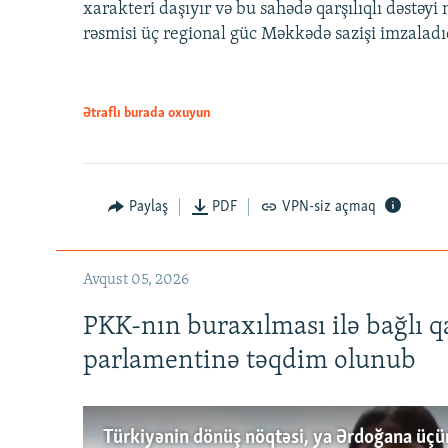
xarakteri daşıyır və bu sahədə qarşılıqlı dəstəy
rəsmisi üç regional güc Məkkədə sazişi imzaladı
Ətraflı burada oxuyun
Paylaş
PDF
VPN-siz açmaq
Avqust 05, 2026
PKK-nın buraxılması ilə bağlı q
parlamentinə təqdim olunub