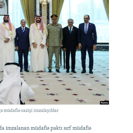
ə müdafiə sazişi imzalayıblar
nda imzalanan müdafiə paktı sırf müdafiə