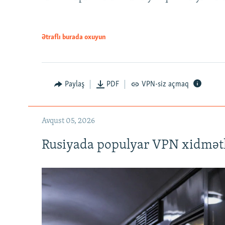
Ətraflı burada oxuyun
Auto
240p
720p
Paylaş
PDF
VPN-siz açmaq
Avqust 05, 2026
Rusiyada populyar VPN xidmətl