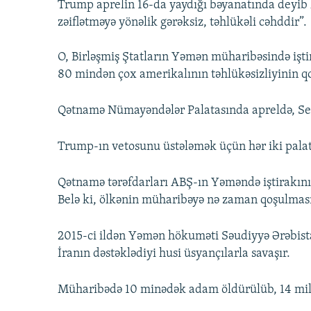
Trump aprelin 16-da yaydığı bəyanatında deyib 
zəiflətməyə yönəlik gərəksiz, təhlükəli cəhddir”.
O, Birləşmiş Ştatların Yəmən müharibəsində işti
80 mindən çox amerikalının təhlükəsizliyinin 
Qətnamə Nümayəndələr Palatasında apreldə, Se
Trump-ın vetosunu üstələmək üçün hər iki palat
Qətnamə tərəfdarları ABŞ-ın Yəməndə iştirakını
Belə ki, ölkənin müharibəyə nə zaman qoşulması
2015-ci ildən Yəmən hökuməti Səudiyyə Ərəbistan
İranın dəstəklədiyi husi üsyançılarla savaşır.
Müharibədə 10 minədək adam öldürülüb, 14 mily