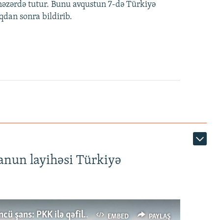
i nəzərdə tutur. Bunu avqustun 7-də Türkiyə
qdan sonra bildirib.
anun layihəsi Türkiyə
Türkiyənin dönüş nöqtəsi, ya Ərdoğana üçüncü şans: PKK ilə qəfil barışıq nə deməkdir?
EMBED
PAYLAŞ