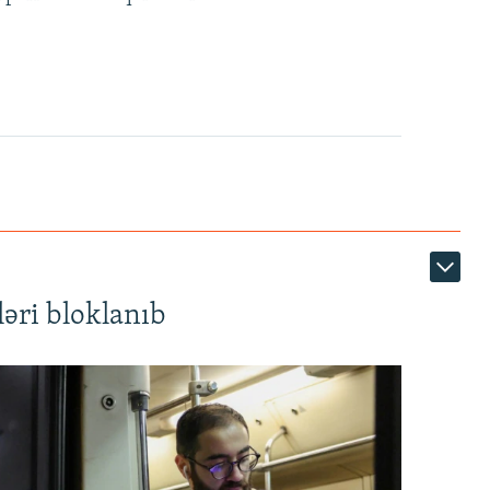
480p
720p
1080p
360p
480p
1080p
əri bloklanıb