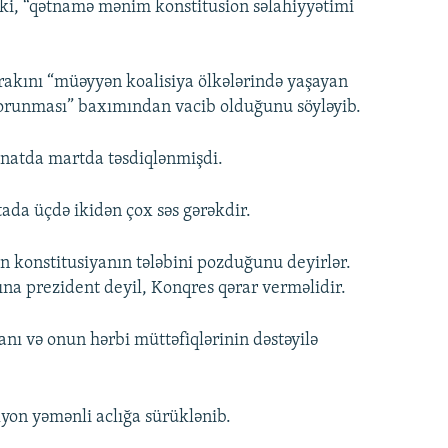
ki, “qətnamə mənim konstitusion səlahiyyətimi
rakını “müəyyən koalisiya ölkələrində yaşayan
qorunması” baxımından vacib olduğunu söyləyib.
natda martda təsdiqlənmişdi.
ada üçdə ikidən çox səs gərəkdir.
n konstitusiyanın tələbini pozduğunu deyirlər.
na prezident deyil, Konqres qərar verməlidir.
ı və onun hərbi müttəfiqlərinin dəstəyilə
on yəmənli aclığa sürüklənib.