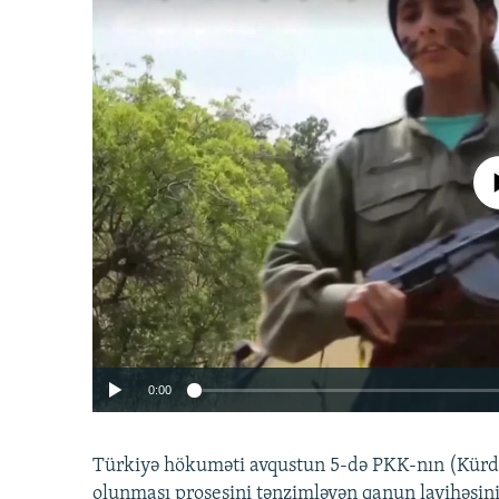
No media source 
0:00
Türkiyə hökuməti avqustun 5-də PKK-nın (Kürdüs
olunması prosesini tənzimləyən qanun layihəsin