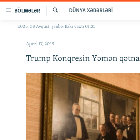
Keçid
DÜNYA XƏBƏRLƏRI
BÖLMƏLƏR
linkləri
Axtar
Əsas
2026, 08 Avqust, şənbə, Bakı vaxtı 01:35
GÜNDƏM
məzmuna
#İZAHLA
qayıt
Aprel 17, 2019
Əsas
KORRUPSIOMETR
naviqasiyaya
Trump Konqresin Yəmən qətna
#ƏSLINDƏ
qayıt
Axtarışa
FƏRQƏ BAX
keç
QANUNI DOĞRU
ARAŞDIRMA
MULTIMEDIA
RADIO ARXIV
VIDEO
HAQQIMIZDA
FOTOQALEREYA
OXU ZALI