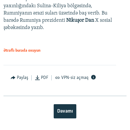
yaxınlığındakı Sulina-Kiliya bölgəsində,
Rumıniyanın ərazi suları üzərində baş verib. Bu
barədə Rumıniya prezidenti
Nikuşor Dan
X sosial
şəbəkəsində yazıb.
Ətraflı burada oxuyun
Paylaş
PDF
VPN-siz açmaq
Davamı