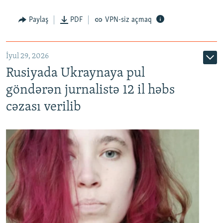
Paylaş
PDF
VPN-siz açmaq
İyul 29, 2026
Rusiyada Ukraynaya pul
göndərən jurnalistə 12 il həbs
cəzası verilib