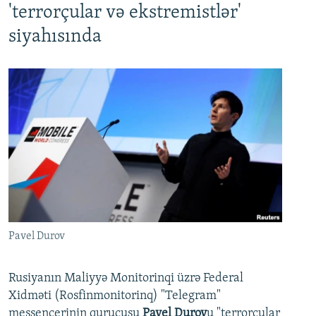
'terrorçular və ekstremistlər'
siyahısında
Pavel Durov
Rusiyanın Maliyyə Monitorinqi üzrə Federal
Xidməti (Rosfinmonitorinq) "Telegram"
messencerinin qurucusu
Pavel Durov
u "terrorçular