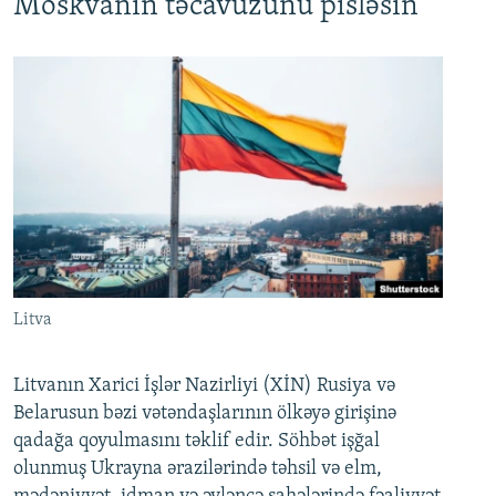
Moskvanın təcavüzünü pisləsin
Litva
Litvanın Xarici İşlər Nazirliyi (XİN) Rusiya və
Belarusun bəzi vətəndaşlarının ölkəyə girişinə
qadağa qoyulmasını təklif edir. Söhbət işğal
olunmuş Ukrayna ərazilərində təhsil və elm,