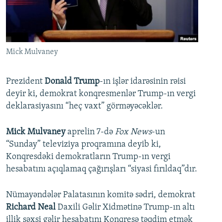
İNFOQRAFIKA
AZƏRBAYCAN ƏDƏBIYYATI KITABXANASI
MISSIYAMIZ
BIZI IZLƏ
KARIKATURA
İSLAM VƏ DEMOKRATIYA
PEŞƏ ETIKASI VƏ JURNALISTIKA STANDARTLARIMIZ
İZ - MƏDƏNIYYƏT PROQRAMI
MATERIALLARIMIZDAN ISTIFADƏ
Mick Mulvaney
AZADLIQRADIOSU MOBIL TELEFONUNUZDA
RFE/RL-in bütün saytları
BIZIMLƏ ƏLAQƏ
Prezident
Donald Trump
-ın işlər idarəsinin rəisi
deyir ki, demokrat konqresmenlər Trump-ın vergi
XƏBƏR BÜLLETENLƏRIMIZ
deklarasiyasını “heç vaxt” görməyəcəklər.
Mick Mulvaney
aprelin 7-də
Fox News
-un
“Sunday” televiziya proqramına deyib ki,
Konqresdəki demokratların Trump-ın vergi
hesabatını açıqlamaq çağırışları “siyasi fırıldaq”dır.
Nümayəndələr Palatasının komitə sədri, demokrat
Richard Neal
Daxili Gəlir Xidmətinə Trump-ın altı
illik şəxsi gəlir hesabatını Konqresə təqdim etmək