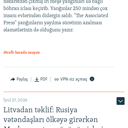
nəzarətdən çıxmış iri meşə yanğınları ilə bağlı
böhran iclası keçirib. Yanğınlar 250 mindən çox
insanı evlərindən didərgin salıb. "The Associated
Press" yanğınların yayılma sürətinin azalması
əlamətlərinin də olduğunu yazır.
Ətraflı burada oxuyun
Paylaş
PDF
VPN-siz açmaq
İyul 27, 2026
Litvadan təklif: Rusiya
vətəndaşları ölkəyə girərkən