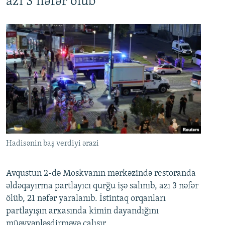
azı 3 nəfər ölüb
Hadisənin baş verdiyi ərazi
Avqustun 2-də Moskvanın mərkəzində restoranda
əldəqayırma partlayıcı qurğu işə salınıb, azı 3 nəfər
ölüb, 21 nəfər yaralanıb. İstintaq orqanları
partlayışın arxasında kimin dayandığını
müəyyənləşdirməyə çalışır.