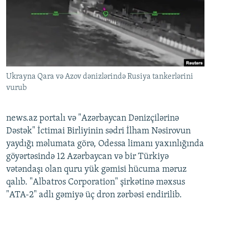
Ukrayna Qara və Azov dənizlərində Rusiya tankerlərini
vurub
news.az portalı və "Azərbaycan Dənizçilərinə
Dəstək" İctimai Birliyinin sədri İlham Nəsirovun
yaydığı məlumata görə, Odessa limanı yaxınlığında
göyərtəsində 12 Azərbaycan və bir Türkiyə
vətəndaşı olan quru yük gəmisi hücuma məruz
qalıb. "Albatros Corporation" şirkətinə məxsus
"ATA-2" adlı gəmiyə üç dron zərbəsi endirilib.