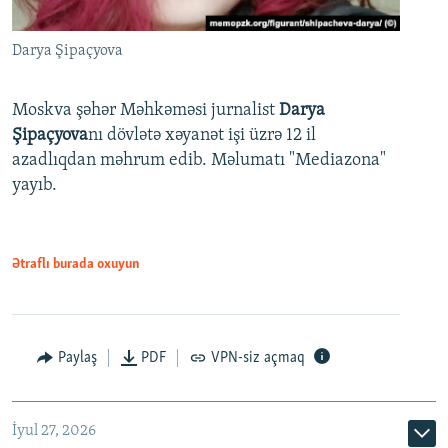
Darya Şipaçyova
Moskva şəhər Məhkəməsi jurnalist
Darya
Şipaçyova
nı dövlətə xəyanət işi üzrə 12 il
azadlıqdan məhrum edib. Məlumatı "Mediazona"
yayıb.
Ətraflı burada oxuyun
Paylaş
PDF
VPN-siz açmaq
İyul 27, 2026