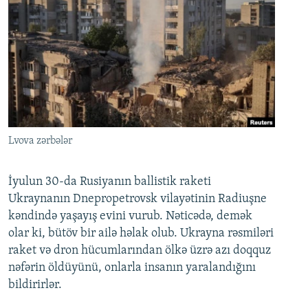
Lvova zərbələr
İyulun 30-da Rusiyanın ballistik raketi
Ukraynanın Dnepropetrovsk vilayətinin Radiuşne
kəndində yaşayış evini vurub. Nəticədə, demək
olar ki, bütöv bir ailə həlak olub. Ukrayna rəsmiləri
raket və dron hücumlarından ölkə üzrə azı doqquz
nəfərin öldüyünü, onlarla insanın yaralandığını
bildirirlər.