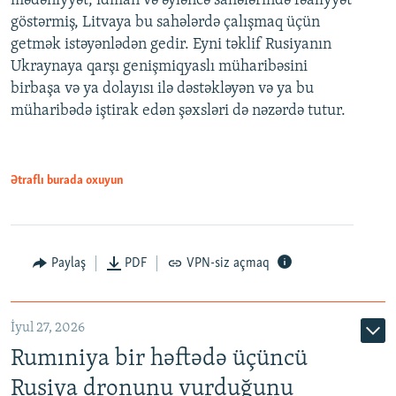
mədəniyyət, idman və əyləncə sahələrində fəaliyyət
göstərmiş, Litvaya bu sahələrdə çalışmaq üçün
getmək istəyənlədən gedir. Eyni təklif Rusiyanın
Ukraynaya qarşı genişmiqyaslı müharibəsini
birbaşa və ya dolayısı ilə dəstəkləyən və ya bu
müharibədə iştirak edən şəxsləri də nəzərdə tutur.
Ətraflı burada oxuyun
Paylaş
PDF
VPN-siz açmaq
İyul 27, 2026
Rumıniya bir həftədə üçüncü
Rusiya dronunu vurduğunu