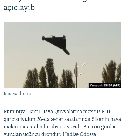
açıqlayıb
Rusiya dronu
Rumıniya Hərbi Hava Qüvvələrinə məxsus F-16
qırıcısı iyulun 26-da səhər saatlarında ölkənin hava
məkanında daha bir dronu vurub. Bu, son günlər
vurulan üçüncü drondur. Hadisə Odessa