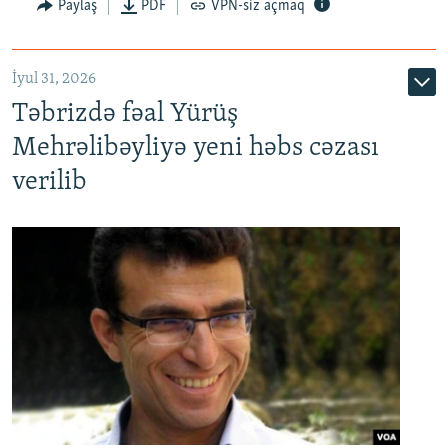
Paylaş
PDF
VPN-siz açmaq
İyul 31, 2026
Təbrizdə fəal Yürüş
Mehrəlibəyliyə yeni həbs cəzası
verilib