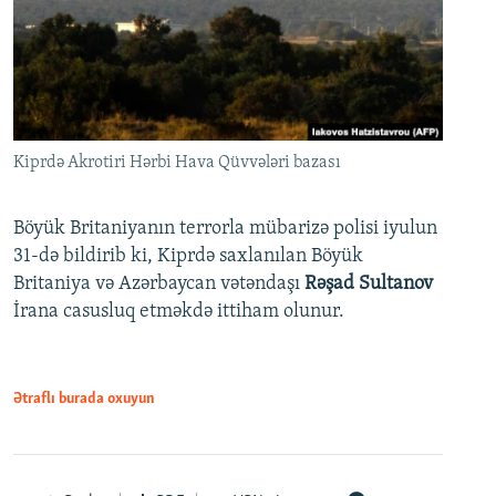
Kiprdə Akrotiri Hərbi Hava Qüvvələri bazası
Böyük Britaniyanın terrorla mübarizə polisi iyulun
31-də bildirib ki, Kiprdə saxlanılan Böyük
Britaniya və Azərbaycan vətəndaşı
Rəşad Sultanov
İrana casusluq etməkdə ittiham olunur.
Ətraflı burada oxuyun