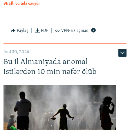
Ətraflı burada oxuyun
Paylaş
PDF
VPN-siz açmaq
İyul 30, 2026
Bu il Almaniyada anomal
istilərdən 10 min nəfər ölüb