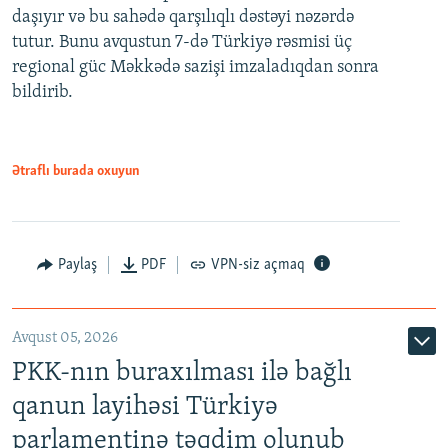
daşıyır və bu sahədə qarşılıqlı dəstəyi nəzərdə
tutur. Bunu avqustun 7-də Türkiyə rəsmisi üç
regional güc Məkkədə sazişi imzaladıqdan sonra
bildirib.
Ətraflı burada oxuyun
Paylaş
PDF
VPN-siz açmaq
Avqust 05, 2026
PKK-nın buraxılması ilə bağlı
qanun layihəsi Türkiyə
parlamentinə təqdim olunub