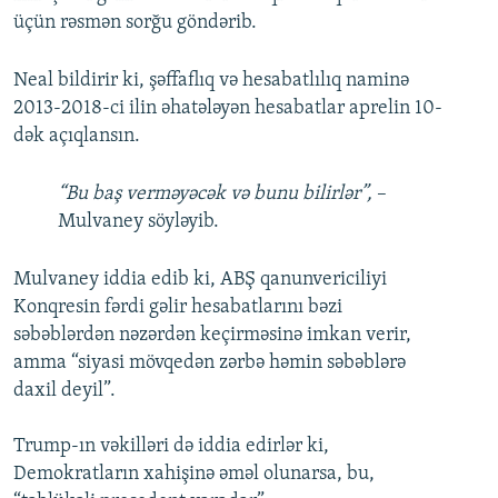
üçün rəsmən sorğu göndərib.
Neal bildirir ki, şəffaflıq və hesabatlılıq naminə
2013-2018-ci ilin əhatələyən hesabatlar aprelin 10-
dək açıqlansın.
“Bu baş verməyəcək və bunu bilirlər”,
–
Mulvaney söyləyib.
Mulvaney iddia edib ki, ABŞ qanunvericiliyi
Konqresin fərdi gəlir hesabatlarını bəzi
səbəblərdən nəzərdən keçirməsinə imkan verir,
amma “siyasi mövqedən zərbə həmin səbəblərə
daxil deyil”.
Trump-ın vəkilləri də iddia edirlər ki,
Demokratların xahişinə əməl olunarsa, bu,