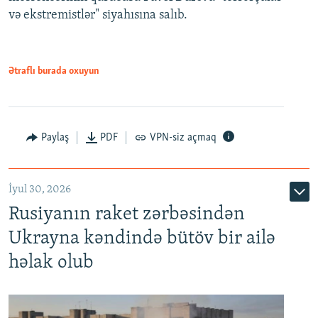
və ekstremistlər" siyahısına salıb.
Ətraflı burada oxuyun
Paylaş
PDF
VPN-siz açmaq
İyul 30, 2026
Rusiyanın raket zərbəsindən
Ukrayna kəndində bütöv bir ailə
həlak olub