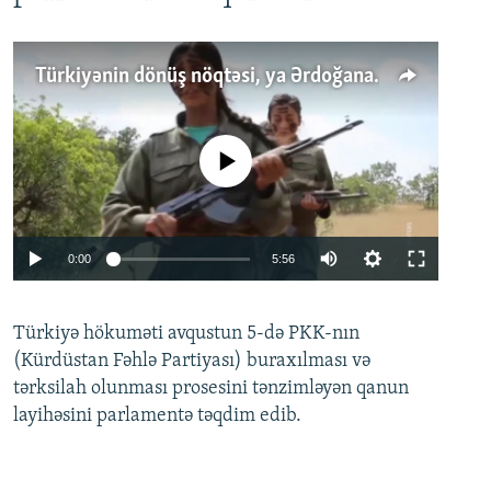
Türkiyənin dönüş nöqtəsi, ya Ərdoğana üçüncü şans: PKK ilə qəfil barışıq nə deməkdir?
No media source currently available
Auto
0:00
5:56
240p
Türkiyə hökuməti avqustun 5-də PKK-nın
360p
(Kürdüstan Fəhlə Partiyası) buraxılması və
480p
Auto
240p
360p
480p
tərksilah olunması prosesini tənzimləyən qanun
720p
layihəsini parlamentə təqdim edib.
720p
1080p
1080p