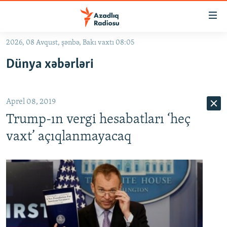
Keçid
linkləri
Əsas
2026, 08 Avqust, şənbə, Bakı vaxtı 08:05
məzmuna
GÜNDƏM
Dünya xəbərləri
qayıt
#İZAHLA
Əsas
KORRUPSIOMETR
naviqasiyaya
Aprel 08, 2019
qayıt
#ƏSLINDƏ
Axtarışa
Trump-ın vergi hesabatları ‘heç
FƏRQƏ BAX
keç
vaxt’ açıqlanmayacaq
QANUNI DOĞRU
ARAŞDIRMA
MULTIMEDIA
RADIO ARXIV
VIDEO
HAQQIMIZDA
FOTOQALEREYA
OXU ZALI