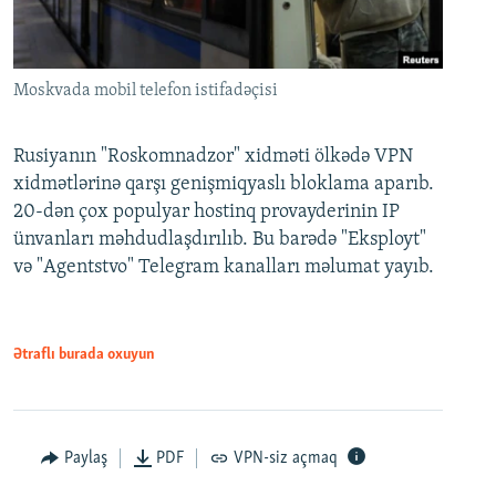
Moskvada mobil telefon istifadəçisi
Rusiyanın "Roskomnadzor" xidməti ölkədə VPN
xidmətlərinə qarşı genişmiqyaslı bloklama aparıb.
20-dən çox populyar hostinq provayderinin IP
ünvanları məhdudlaşdırılıb. Bu barədə "Eksployt"
və "Agentstvo" Telegram kanalları məlumat yayıb.
Ətraflı burada oxuyun
Paylaş
PDF
VPN-siz açmaq