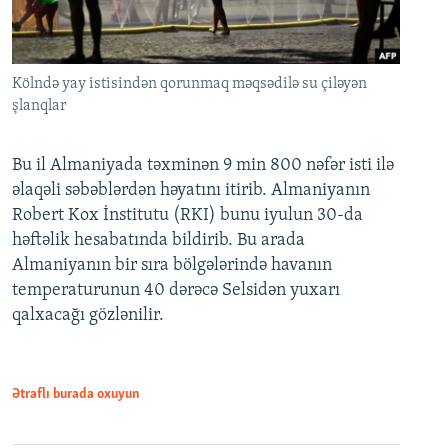
Kölndə yay istisindən qorunmaq məqsədilə su çiləyən
şlanqlar
Bu il Almaniyada təxminən 9 min 800 nəfər isti ilə
əlaqəli səbəblərdən həyatını itirib. Almaniyanın
Robert Kox İnstitutu (RKI) bunu iyulun 30-da
həftəlik hesabatında bildirib. Bu arada
Almaniyanın bir sıra bölgələrində havanın
temperaturunun 40 dərəcə Selsidən yuxarı
qalxacağı gözlənilir.
Ətraflı burada oxuyun