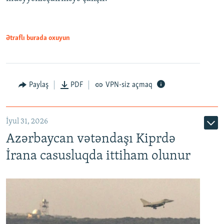
Ətraflı burada oxuyun
Paylaş
PDF
VPN-siz açmaq
İyul 31, 2026
Azərbaycan vətəndaşı Kiprdə
İrana casusluqda ittiham olunur