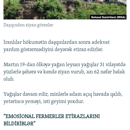
İNFOQRAFIKA
AZƏRBAYCAN ƏDƏBIYYATI KITABXANASI
MISSIYAMIZ
BIZI IZLƏ
KARIKATURA
İSLAM VƏ DEMOKRATIYA
PEŞƏ ETIKASI VƏ JURNALISTIKA STANDARTLARIMIZ
Daşqından ziyan görənlər
İZ - MƏDƏNIYYƏT PROQRAMI
MATERIALLARIMIZDAN ISTIFADƏ
AZADLIQRADIOSU MOBIL TELEFONUNUZDA
RFE/RL-in bütün saytları
İranlılar hökumətin daşqınlardan sonra adekvat
BIZIMLƏ ƏLAQƏ
yardım göstərmədiyini deyərək etiraz edirlər.
XƏBƏR BÜLLETENLƏRIMIZ
Martın 19-dan ölkəyə yağan leysan yağışlar 31 vilayətdə
yüzlərlə şəhərə və kəndə ziyan vurub, azı 62 nəfər həlak
olub.
Yağışlar davam edir, minlərlə adam açıq havada qalıb,
yetərincə yeməyi, isti geyimi yoxdur.
“EMOSİONAL FERMERLER ETİRAZLARINI
BİLDİRİBLƏR”