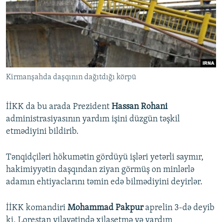
Kirmanşahda daşqının dağıtdığı körpü
İİKK da bu arada Prezident
Hassan Rohani
administrasiyasının yardım işini düzgün təşkil
etmədiyini bildirib.
Tənqidçiləri hökumətin gördüyü işləri yetərli saymır,
hakimiyyətin daşqından ziyan görmüş on minlərlə
adamın ehtiyaclarını təmin edə bilmədiyini deyirlər.
İİKK komandiri
Mohammad Pakpur
aprelin 3-də deyib
ki, Lorestan vilayətində xilasetmə və yardım