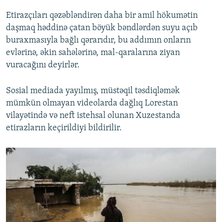
Etirazçıları qəzəbləndirən daha bir amil hökumətin
daşmaq həddinə çatan böyük bəndlərdən suyu açıb
buraxmasıyla bağlı qərarıdır, bu addımın onların
evlərinə, əkin sahələrinə, mal-qaralarına ziyan
vuracağını deyirlər.
Sosial mediada yayılmış, müstəqil təsdiqləmək
mümkün olmayan videolarda dağlıq Lorestan
vilayətində və neft istehsal olunan Xuzestanda
etirazların keçirildiyi bildirilir.