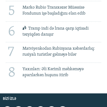
5
Marko Rubio Transxəzər Müəssisə
Fondunun işə başladığını elan edib
6
Tramp indi də İrana qarşı iqtisadi
təzyiqdən danışır
7
Matviyenkodan Rubinyana xəbərdarlıq:
rusiyalı turistlər gəlməyə bilər
8
Yaxınları: Əli Kərimli məhkəməyə
aparılarkən huşunu itirib
BIZI IZLƏ