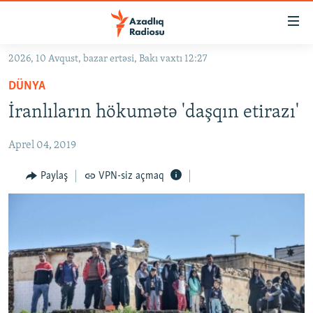
Keçid
linkləri
Əsas
2026, 10 Avqust, bazar ertəsi, Bakı vaxtı 12:27
məzmuna
GÜNDƏM
DÜNYA
qayıt
#İZAHLA
Əsas
İranlıların hökumətə 'daşqın etirazı'
KORRUPSIOMETR
naviqasiyaya
qayıt
Aprel 04, 2019
#ƏSLINDƏ
Axtarışa
FƏRQƏ BAX
Paylaş
VPN-siz açmaq
keç
QANUNI DOĞRU
ARAŞDIRMA
MULTIMEDIA
RADIO ARXIV
VIDEO
HAQQIMIZDA
FOTOQALEREYA
OXU ZALI