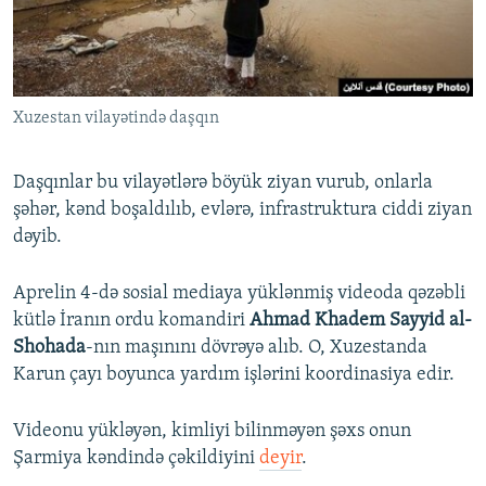
Xuzestan vilayətində daşqın
Daşqınlar bu vilayətlərə böyük ziyan vurub, onlarla
şəhər, kənd boşaldılıb, evlərə, infrastruktura ciddi ziyan
dəyib.
Aprelin 4-də sosial mediaya yüklənmiş videoda qəzəbli
kütlə İranın ordu komandiri
Ahmad Khadem Sayyid al-
Shohada
-nın maşınını dövrəyə alıb. O, Xuzestanda
Karun çayı boyunca yardım işlərini koordinasiya edir.
Videonu yükləyən, kimliyi bilinməyən şəxs onun
Şarmiya kəndində çəkildiyini
deyir
.