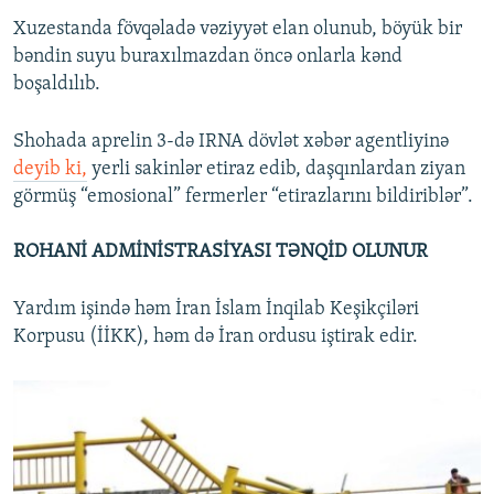
Xuzestanda fövqəladə vəziyyət elan olunub, böyük bir
bəndin suyu buraxılmazdan öncə onlarla kənd
boşaldılıb.
Shohada aprelin 3-də IRNA dövlət xəbər agentliyinə
deyib ki,
yerli sakinlər etiraz edib, daşqınlardan ziyan
görmüş “emosional” fermerler “etirazlarını bildiriblər”.
ROHANİ ADMİNİSTRASİYASI TƏNQİD OLUNUR
Yardım işində həm İran İslam İnqilab Keşikçiləri
Korpusu (İİKK), həm də İran ordusu iştirak edir.