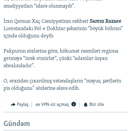
əməliyyatları “idarə olunmayıb”.
İran Qırmızı Xaç Cəmiyyətinin rəhbəri
Sarem Razaee
Lorestandakı Pol-e Dokhtar şəhərinin “böyük böhran”
içində olduğunu deyib.
Pakpurun sözlərinə görə, hökumət rəsmiləri regiona
getməyə “ürək etmirlər”, çünki “adamlar üsyan
əhvalındadır”.
O, ərazidən çıxarılmış vətəndaşların “məyus, şərtlərin
pis olduğunu” sözlərinə əlavə edib.
Paylaş
VPN-siz açmaq
Bizi izlə
Gündəm