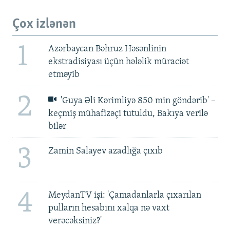
Çox izlənən
1
Azərbaycan Bəhruz Həsənlinin
ekstradisiyası üçün hələlik müraciət
etməyib
2
'Guya Əli Kərimliyə 850 min göndərib' –
keçmiş mühafizəçi tutuldu, Bakıya verilə
bilər
3
Zamin Salayev azadlığa çıxıb
4
MeydanTV işi: 'Çamadanlarla çıxarılan
pulların hesabını xalqa nə vaxt
verəcəksiniz?'