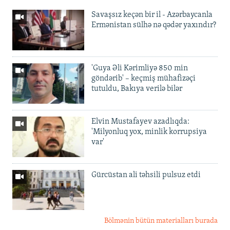
Savaşsız keçən bir il - Azərbaycanla
Ermənistan sülhə nə qədər yaxındır?
'Guya Əli Kərimliyə 850 min
göndərib' – keçmiş mühafizəçi
tutuldu, Bakıya verilə bilər
Elvin Mustafayev azadlıqda:
'Milyonluq yox, minlik korrupsiya
var'
Gürcüstan ali təhsili pulsuz etdi
Bölmənin bütün materialları burada