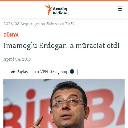
Keçid
linkləri
Əsas
2026, 08 Avqust, şənbə, Bakı vaxtı 21:39
məzmuna
GÜNDƏM
DÜNYA
qayıt
#İZAHLA
Əsas
Imamoglu Erdogan-a müraciət etdi
KORRUPSIOMETR
naviqasiyaya
qayıt
Aprel 04, 2019
#ƏSLINDƏ
Axtarışa
FƏRQƏ BAX
Paylaş
VPN-siz açmaq
keç
QANUNI DOĞRU
ARAŞDIRMA
MULTIMEDIA
RADIO ARXIV
VIDEO
HAQQIMIZDA
FOTOQALEREYA
OXU ZALI