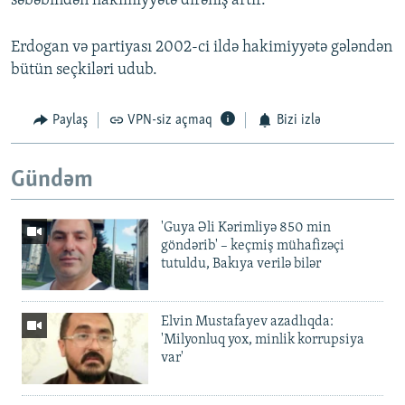
səbəbindən hakimiyyətə dirəniş artır.
Erdogan və partiyası 2002-ci ildə hakimiyyətə gələndən
bütün seçkiləri udub.
Paylaş
VPN-siz açmaq
Bizi izlə
Gündəm
'Guya Əli Kərimliyə 850 min
göndərib' – keçmiş mühafizəçi
tutuldu, Bakıya verilə bilər
Elvin Mustafayev azadlıqda:
'Milyonluq yox, minlik korrupsiya
var'