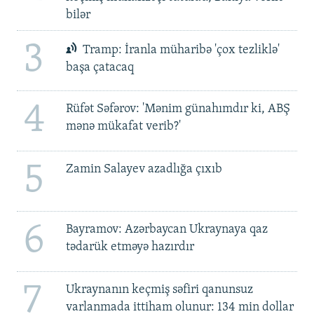
bilər
3
Tramp: İranla müharibə 'çox tezliklə'
başa çatacaq
4
Rüfət Səfərov: 'Mənim günahımdır ki, ABŞ
mənə mükafat verib?'
5
Zamin Salayev azadlığa çıxıb
6
Bayramov: Azərbaycan Ukraynaya qaz
tədarük etməyə hazırdır
7
Ukraynanın keçmiş səfiri qanunsuz
varlanmada ittiham olunur: 134 min dollar