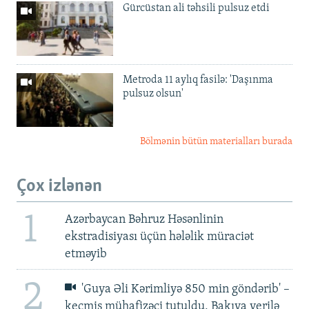
Gürcüstan ali təhsili pulsuz etdi
Metroda 11 aylıq fasilə: 'Daşınma
pulsuz olsun'
Bölmənin bütün materialları burada
Çox izlənən
1
Azərbaycan Bəhruz Həsənlinin
ekstradisiyası üçün hələlik müraciət
etməyib
2
'Guya Əli Kərimliyə 850 min göndərib' –
keçmiş mühafizəçi tutuldu, Bakıya verilə