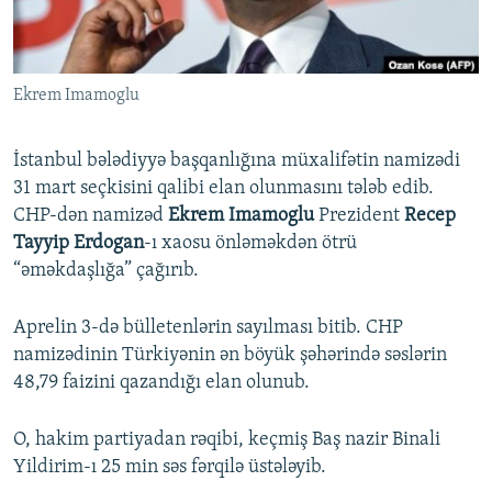
İNFOQRAFIKA
AZƏRBAYCAN ƏDƏBIYYATI KITABXANASI
MISSIYAMIZ
BIZI IZLƏ
KARIKATURA
İSLAM VƏ DEMOKRATIYA
PEŞƏ ETIKASI VƏ JURNALISTIKA STANDARTLARIMIZ
Ekrem Imamoglu
İZ - MƏDƏNIYYƏT PROQRAMI
MATERIALLARIMIZDAN ISTIFADƏ
AZADLIQRADIOSU MOBIL TELEFONUNUZDA
RFE/RL-in bütün saytları
İstanbul bələdiyyə başqanlığına müxalifətin namizədi
BIZIMLƏ ƏLAQƏ
31 mart seçkisini qalibi elan olunmasını tələb edib.
CHP-dən namizəd
Ekrem Imamoglu
Prezident
Recep
XƏBƏR BÜLLETENLƏRIMIZ
Tayyip Erdogan
-ı xaosu önləməkdən ötrü
“əməkdaşlığa” çağırıb.
Aprelin 3-də bülletenlərin sayılması bitib. CHP
namizədinin Türkiyənin ən böyük şəhərində səslərin
48,79 faizini qazandığı elan olunub.
O, hakim partiyadan rəqibi, keçmiş Baş nazir Binali
Yildirim-ı 25 min səs fərqilə üstələyib.