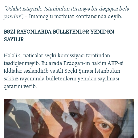
“Ədalət istəyirik. İstanbulun itirməyə bir dəqiqəsi belə
yoxdur”,
– Imamoglu mətbuat konfransında deyib.
BƏZİ RAYONLARDA BÜLLETENLƏR YENİDƏN
SAYILIR
Hələlik, nəticələr seçki komissiyası tərəfindən
təsdiqlənməyib. Bu arada Erdogan-ın hakim AKP-si
iddialar səsləndirib və Ali Seçki Şurası İstanbulun
səkkiz rayonunda bülletenlərin yenidən sayılması
qərarını verib.