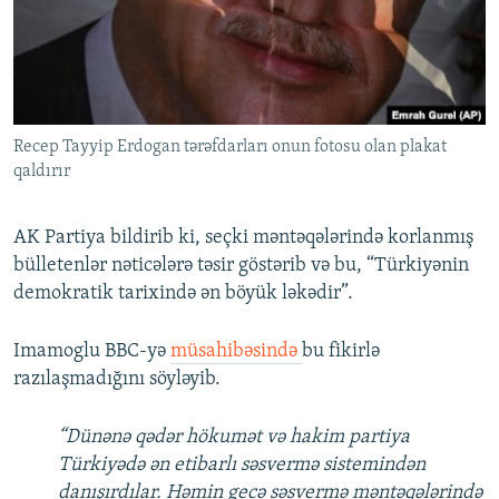
Recep Tayyip Erdogan tərəfdarları onun fotosu olan plakat
qaldırır
AK Partiya bildirib ki, seçki məntəqələrində korlanmış
bülletenlər nəticələrə təsir göstərib və bu, “Türkiyənin
demokratik tarixində ən böyük ləkədir”.
Imamoglu BBC-yə
müsahibəsində
bu fikirlə
razılaşmadığını söyləyib.
“Dünənə qədər hökumət və hakim partiya
Türkiyədə ən etibarlı səsvermə sistemindən
danışırdılar. Həmin gecə səsvermə məntəqələrində