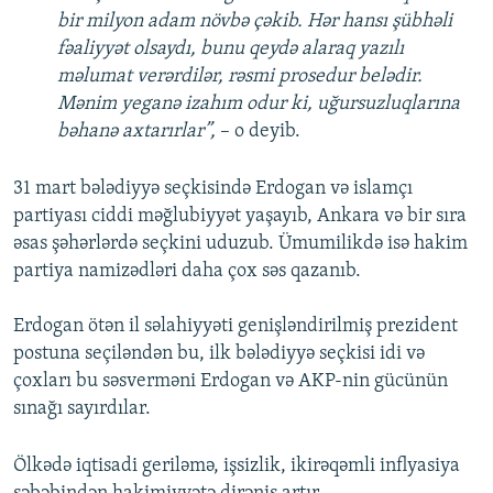
bir milyon adam növbə çəkib. Hər hansı şübhəli
fəaliyyət olsaydı, bunu qeydə alaraq yazılı
məlumat verərdilər, rəsmi prosedur belədir.
Mənim yeganə izahım odur ki, uğursuzluqlarına
bəhanə axtarırlar”,
– o deyib.
31 mart bələdiyyə seçkisində Erdogan və islamçı
partiyası ciddi məğlubiyyət yaşayıb, Ankara və bir sıra
əsas şəhərlərdə seçkini uduzub. Ümumilikdə isə hakim
partiya namizədləri daha çox səs qazanıb.
Erdogan ötən il səlahiyyəti genişləndirilmiş prezident
postuna seçiləndən bu, ilk bələdiyyə seçkisi idi və
çoxları bu səsverməni Erdogan və AKP-nin gücünün
sınağı sayırdılar.
Ölkədə iqtisadi geriləmə, işsizlik, ikirəqəmli inflyasiya