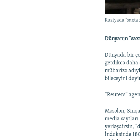
Rusiyada "saxta 
Dünyanın “saxt
Dünyada bir ço
getdikcə daha ç
mübarizə adıyl
biləcəyini deyir
“Reuters” agen
Məsələn, Sinqa
media saytları
yerləşdirsin, 
İndeksində 180