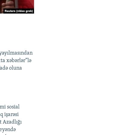
 yayılmasından
xta xəbərlər”lə
fadə oluna
mi sosial
q işarəsi
t Azadlığı
deyəndə