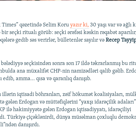
 Times” qəzetində Selim Koru
yazır ki,
30 yaşı var və ağlı 
bir seçki ritualı görüb: seçki ərəfəsi kəskin rəqabət aparılı
lərə gedib səs verirlər, bülletenlər sayılır və
Recep Tayyi
ələdiyyə seçkisindən sonra son 17 ildə təkrarlanmış bu ritu
nbulda ana müxalifət CHP-nin namizədləri qalib gəlib. Erd
ı edib, amma... qısa və qaranlıq danışıb.
 illərin iqtisadi böhranları, zəif hökumət koalisiyaları, mülk
ə gələn Erdogan və müttəfiqlərini “yaxşı idarəçilik adaları”
P ilə hakimiyyətə gələn Erdogan iqtisadiyyatı, idarəçiliyi
i. Türkiyə çiçəklənirdi, dünya müsəlman çoxluqlu demokr
i”ndən danışırdı.