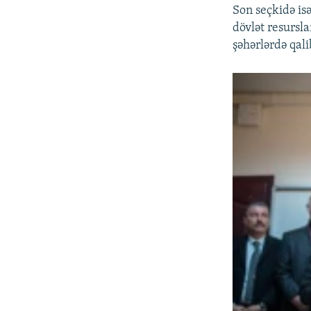
Son seçkidə is
dövlət resursl
şəhərlərdə qali