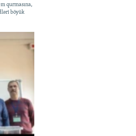
tem qurmasına,
dləri böyük