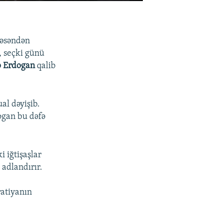
kəsəndən
r, seçki günü
p Erdogan
qalib
al dəyişib.
ogan bu dəfə
i iğtişaşlar
 adlandırır.
atiyanın