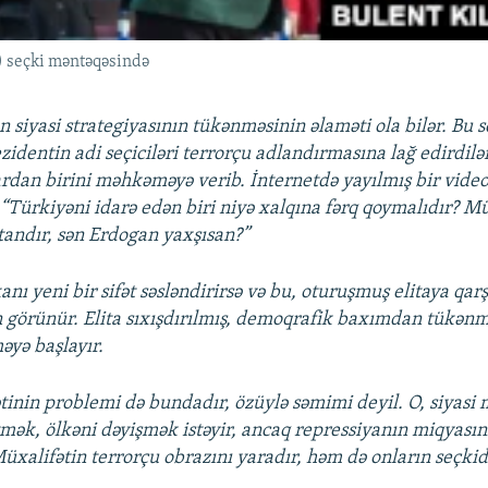
) seçki məntəqəsində
n siyasi strategiyasının tükənməsinin əlaməti ola bilər. Bu 
ezidentin adi seçiciləri terrorçu adlandırmasına lağ edirdilə
ardan birini məhkəməyə verib. İnternetdə yayılmış bir videod
 “Türkiyəni idarə edən biri niyə xalqına fərq qoymalıdır? Mü
ytandır, sən Erdogan yaxşısan?”
kanı yeni bir sifət səsləndirirsə və bu, oturuşmuş elitaya qarş
 görünür. Elita sıxışdırılmış, demoqrafik baxımdan tükənmi
yə başlayır.
tinin problemi də bundadır, özüylə səmimi deyil. O, siyas
mək, ölkəni dəyişmək istəyir, ancaq repressiyanın miqyasın
Müxalifətin terrorçu obrazını yaradır, həm də onların seçkid