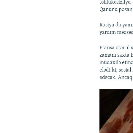
təhlükəsizliyə,
Qanunu pozanla
Rusiya da yaxı
yardım məqsəd
Fransa ötən il
zamanı saxta i
müdaxilə etməs
elədi ki, sosi
edəcək. Ancaq 