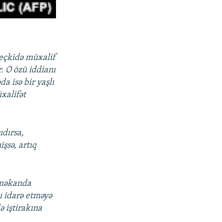
seçkidə müxalif
r. O özü iddianı
a isə bir yaşlı
xalifət
ıdırsa,
şsə, artıq
i məkanda
ı idarə etməyə
ə iştirakına