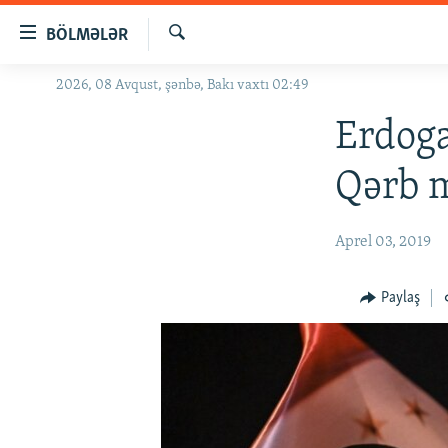
Keçid
BÖLMƏLƏR
linkləri
Axtar
Əsas
2026, 08 Avqust, şənbə, Bakı vaxtı 02:49
GÜNDƏM
məzmuna
#İZAHLA
Erdoga
qayıt
Əsas
KORRUPSIOMETR
Qərb 
naviqasiyaya
#ƏSLINDƏ
qayıt
Axtarışa
FƏRQƏ BAX
Aprel 03, 2019
keç
QANUNI DOĞRU
Paylaş
ARAŞDIRMA
MULTIMEDIA
RADIO ARXIV
VIDEO
HAQQIMIZDA
FOTOQALEREYA
OXU ZALI