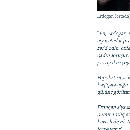
Erdogan (ortada
“
Bu, Erdogan-ı
siyasətçilər pr
rədd edib, onl
qadın soruşur:
partiyaları şe
Populist ritori
həqiqətə uyğun
gülünc görünmə
Erdogan siyasə
dominantlıq et
həvəsli deyil. 
icazə verir”