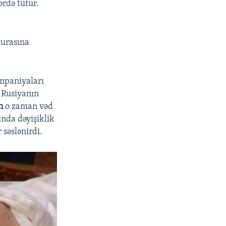
ərdə tutur.
.
zurasına
ampaniyaları
ə Rusiyanın
n
o zaman vəd
ında dəyişiklik
 səslənirdi.