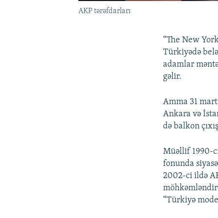
AKP tərəfdarları
“The New York
Türkiyədə belə 
adamlar məntəqə
gəlir.
Amma 31 mart b
Ankara və İsta
də balkon çıxış
Müəllif 1990-cı
fonunda siyasət
2002-ci ildə AK
möhkəmləndird
“Türkiyə model