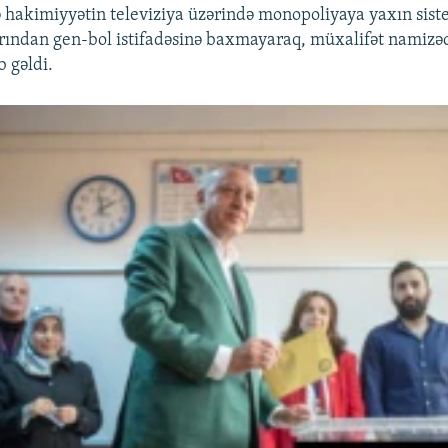
ə hakimiyyətin televiziya üzərində monopoliyaya yaxın sis
arından gen-bol istifadəsinə baxmayaraq, müxalifət namizə
b gəldi.