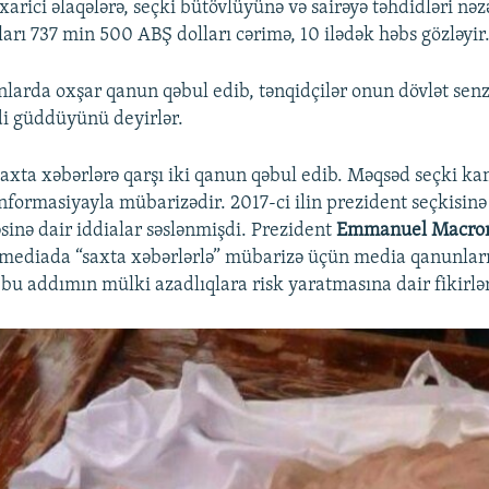
 xarici əlaqələrə, seçki bütövlüyünə və sairəyə təhdidləri nəz
rı 737 min 500 ABŞ dolları cərimə, 10 ilədək həbs gözləyir
nlarda oxşar qanun qəbul edib, tənqidçilər onun dövlət sen
i güddüyünü deyirlər.
 saxta xəbərlərə qarşı iki qanun qəbul edib. Məqsəd seçki k
nformasiyayla mübarizədir. 2017-ci ilin prezident seçkisin
inə dair iddialar səslənmişdi. Prezident
Emmanuel Macro
al mediada “saxta xəbərlərlə” mübarizə üçün media qanunlar
bu addımın mülki azadlıqlara risk yaratmasına dair fikirlər