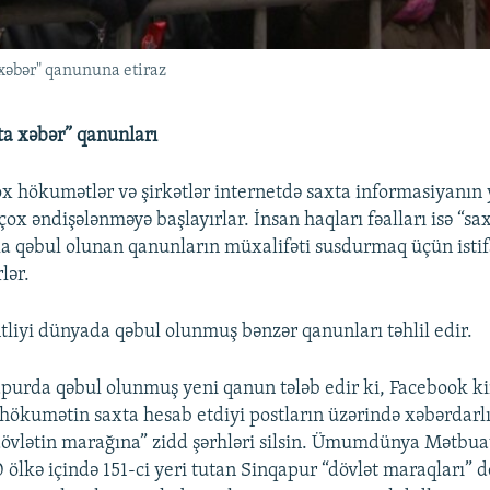
xəbər" qanununa etiraz
a xəbər” qanunları
x hökumətlər və şirkətlər internetdə saxta informasiyanın
ox əndişələnməyə başlayırlar. İnsan haqları fəalları isə “sa
a qəbul olunan qanunların müxalifəti susdurmaq üçün isti
lər.
tliyi dünyada qəbul olunmuş bənzər qanunları təhlil edir.
purda qəbul olunmuş yeni qanun tələb edir ki, Facebook ki
 hökumətin saxta hesab etdiyi postların üzərində xəbərdarlı
“dövlətin marağına” zidd şərhləri silsin. Ümumdünya Mətbua
 ölkə içində 151-ci yeri tutan Sinqapur “dövlət maraqları” 