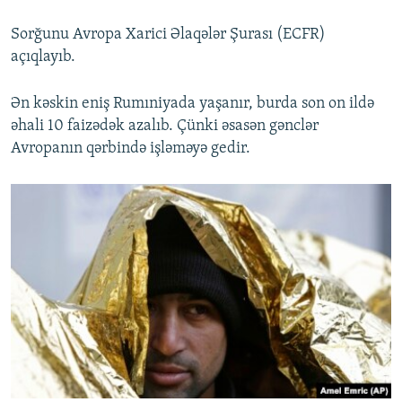
Sorğunu Avropa Xarici Əlaqələr Şurası (ECFR)
açıqlayıb.
Ən kəskin eniş Rumıniyada yaşanır, burda son on ildə
əhali 10 faizədək azalıb. Çünki əsasən gənclər
Avropanın qərbində işləməyə gedir.