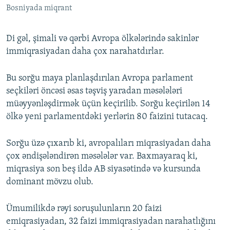
Bosniyada miqrant
Di gəl, şimali və qərbi Avropa ölkələrində sakinlər
immiqrasiyadan daha çox narahatdırlar.
Bu sorğu maya planlaşdırılan Avropa parlament
seçkiləri öncəsi əsas təşviş yaradan məsələləri
müəyyənləşdirmək üçün keçirilib. Sorğu keçirilən 14
ölkə yeni parlamentdəki yerlərin 80 faizini tutacaq.
Sorğu üzə çıxarıb ki, avropalıları miqrasiyadan daha
çox əndişələndirən məsələlər var. Baxmayaraq ki,
miqrasiya son beş ildə AB siyasətində və kursunda
dominant mövzu olub.
Ümumilikdə rəyi soruşulunların 20 faizi
emiqrasiyadan, 32 faizi immiqrasiyadan narahatlığını