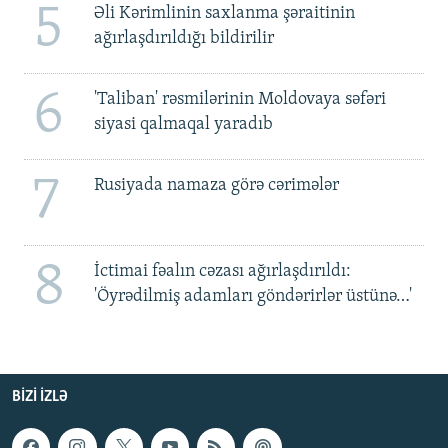
5
Əli Kərimlinin saxlanma şəraitinin
ağırlaşdırıldığı bildirilir
6
'Taliban' rəsmilərinin Moldovaya səfəri
siyasi qalmaqal yaradıb
7
Rusiyada namaza görə cərimələr
8
İctimai fəalın cəzası ağırlaşdırıldı:
'Öyrədilmiş adamları göndərirlər üstünə…'
BIZI IZLƏ