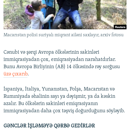
İNFOQRAFIKA
AZƏRBAYCAN ƏDƏBIYYATI KITABXANASI
MISSIYAMIZ
BIZI IZLƏ
KARIKATURA
İSLAM VƏ DEMOKRATIYA
PEŞƏ ETIKASI VƏ JURNALISTIKA STANDARTLARIMIZ
İZ - MƏDƏNIYYƏT PROQRAMI
MATERIALLARIMIZDAN ISTIFADƏ
Macarıstan polisi suriyalı miqrant ailəni saxlayır, arxiv fotosu
AZADLIQRADIOSU MOBIL TELEFONUNUZDA
RFE/RL-in bütün saytları
BIZIMLƏ ƏLAQƏ
Cənubi və şərqi Avropa ölkələrinin sakinləri
XƏBƏR BÜLLETENLƏRIMIZ
immiqrasiyadan çox, emiqrasiyadan narahatdırlar.
Bunu Avropa Birliyinin (AB) 14 ölkəsində rəy sorğusu
üzə çıxarıb
.
İspaniya, İtaliya, Yunanıstan, Polşa, Macarıstan və
Rumıniyada əhalinin sayı ya dəyişmir, ya da kəskin
azalır. Bu ölkələrin sakinləri emiqrasiyanın
immiqrasiyadan daha çox təşviş doğurduğunu söyləyib.
GƏNCLƏR İŞLƏMƏYƏ QƏRBƏ GEDİRLƏR