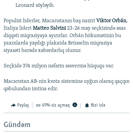
Leonard söyləyib.
Populist liderlər, Macarıstanın baş naziri
Viktor Orbán
,
İtaliya lideri
Matteo Salvini
23-26 may seçkisində əsas
diqqəti miqrasiyaya ayırırlar. Orbán hökumətinin bu
yaxınlarda yaydığı plakatda Brüsselin miqrasiya
siyasəti barədə xəbərdarlıq olunur.
Seçkidə 374 milyon nəfərin səsvermə hüququ var.
Macarıstan AB-nin kvota sisteminə uyğun olaraq qaçqın
qəbulundan imtina edir.
Paylaş
VPN-siz açmaq
Bizi izlə
Gündəm