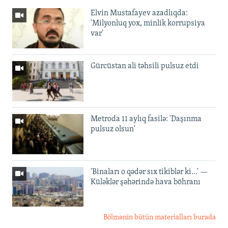
Elvin Mustafayev azadlıqda:
'Milyonluq yox, minlik korrupsiya
var'
Gürcüstan ali təhsili pulsuz etdi
Metroda 11 aylıq fasilə: 'Daşınma
pulsuz olsun'
'Binaları o qədər sıx tikiblər ki...' —
Küləklər şəhərində hava böhranı
Bölmənin bütün materialları burada