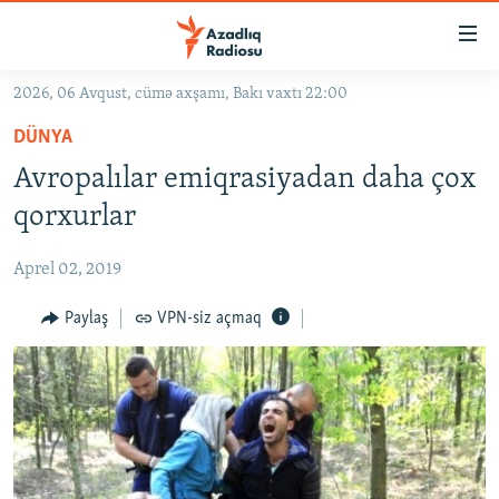
Keçid
linkləri
Əsas
2026, 06 Avqust, cümə axşamı, Bakı vaxtı 22:00
məzmuna
GÜNDƏM
DÜNYA
qayıt
#İZAHLA
Əsas
Avropalılar emiqrasiyadan daha çox
KORRUPSIOMETR
naviqasiyaya
qorxurlar
qayıt
#ƏSLINDƏ
Axtarışa
Aprel 02, 2019
FƏRQƏ BAX
keç
QANUNI DOĞRU
Paylaş
VPN-siz açmaq
ARAŞDIRMA
MULTIMEDIA
RADIO ARXIV
VIDEO
HAQQIMIZDA
FOTOQALEREYA
OXU ZALI