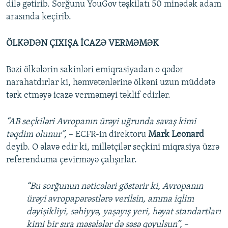
dilə gətirib. Sorğunu YouGov təşkilatı 50 minədək adam
arasında keçirib.
ÖLKƏDƏN ÇIXIŞA İCAZƏ VERMƏMƏK
Bəzi ölkələrin sakinləri emiqrasiyadan o qədər
narahatdırlar ki, həmvətənlərinə ölkəni uzun müddətə
tərk etməyə icazə verməməyi təklif edirlər.
“AB seçkiləri Avropanın ürəyi uğrunda savaş kimi
təqdim olunur”,
– ECFR-in direktoru
Mark Leonard
deyib. O əlavə edir ki, millətçilər seçkini miqrasiya üzrə
referenduma çevirməyə çalışırlar.
“Bu sorğunun nəticələri göstərir ki, Avropanın
ürəyi avropapərəstlərə verilsin, amma iqlim
dəyişikliyi, səhiyyə, yaşayış yeri, həyat standartları
kimi bir sıra məsələlər də səsə qoyulsun”,
–