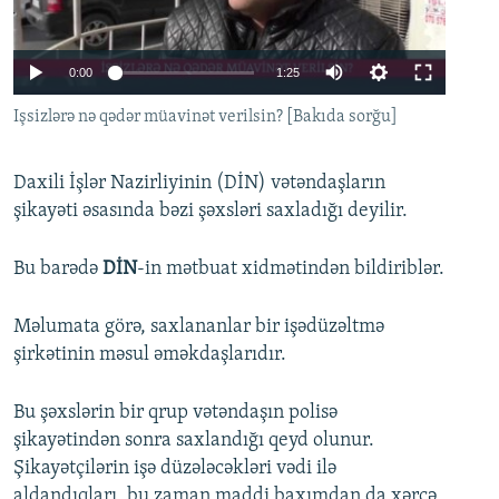
İNFOQRAFIKA
AZƏRBAYCAN ƏDƏBIYYATI KITABXANASI
MISSIYAMIZ
BIZI IZLƏ
KARIKATURA
İSLAM VƏ DEMOKRATIYA
PEŞƏ ETIKASI VƏ JURNALISTIKA STANDARTLARIMIZ
0:00
1:25
İZ - MƏDƏNIYYƏT PROQRAMI
MATERIALLARIMIZDAN ISTIFADƏ
Işsizlərə nə qədər müavinət verilsin? [Bakıda sorğu]
AZADLIQRADIOSU MOBIL TELEFONUNUZDA
RFE/RL-in bütün saytları
BIZIMLƏ ƏLAQƏ
Daxili İşlər Nazirliyinin (DİN) vətəndaşların
şikayəti əsasında bəzi şəxsləri saxladığı deyilir.
XƏBƏR BÜLLETENLƏRIMIZ
Bu barədə
DİN
-in mətbuat xidmətindən bildiriblər.
Məlumata görə, saxlananlar bir işədüzəltmə
şirkətinin məsul əməkdaşlarıdır.
Bu şəxslərin bir qrup vətəndaşın polisə
şikayətindən sonra saxlandığı qeyd olunur.
Şikayətçilərin işə düzələcəkləri vədi ilə
aldandıqları, bu zaman maddi baxımdan da xərcə