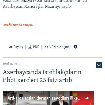
vətəndaşı ölkəyə repatriasiya olunub. Məlumatı
Azərbaycan Xarici İşlər Nazirliyi yayıb.
Ətraflı burada oxuyun
Paylaş
PDF
VPN-siz açmaq
İyul 16, 2026
Azərbaycanda istehlakçıların
tibbi xərcləri 25 faiz artıb
Ard-arda açılan dərman zavodları ölkənin tələbatını ödəyirmi?