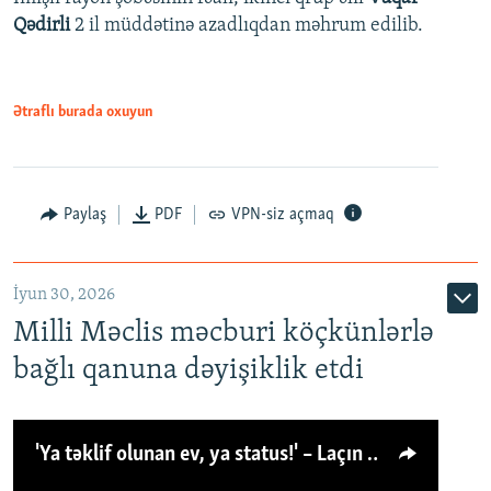
Qədirli
2 il müddətinə azadlıqdan məhrum edilib.
Ətraflı burada oxuyun
Paylaş
PDF
VPN-siz açmaq
İyun 30, 2026
Milli Məclis məcburi köçkünlərlə
bağlı qanuna dəyişiklik etdi
'Ya təklif olunan ev, ya status!' – Laçın köçkünü: 'Laçından başqa heç hara!'