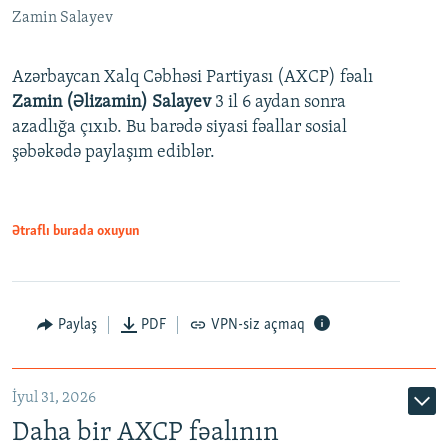
Zamin Salayev
Azərbaycan Xalq Cəbhəsi Partiyası (AXCP) fəalı
Zamin (Əlizamin) Salayev
3 il 6 aydan sonra
azadlığa çıxıb. Bu barədə siyasi fəallar sosial
şəbəkədə paylaşım ediblər.
Ətraflı burada oxuyun
Paylaş
PDF
VPN-siz açmaq
İyul 31, 2026
Daha bir AXCP fəalının