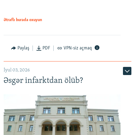
Ətraflı burada oxuyun
Auto
240p
360p
480p
Paylaş
PDF
VPN-siz açmaq
720p
1080p
İyul 03, 2026
Əsgər infarktdan ölüb?