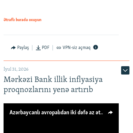
Ətraflı burada oxuyun
Paylaş
PDF
VPN-siz açmaq
İyul 31, 2026
Mərkəzi Bank illik inflyasiya
proqnozlarını yenə artırıb
Azərbaycanlı avropalıdan iki dəfə az ət yeyir, amma... 'Qiymət artımı qaçılmazdır'