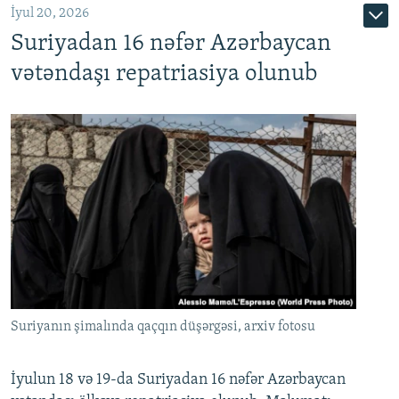
İyul 20, 2026
Auto
240p
360p
480p
Suriyadan 16 nəfər Azərbaycan
720p
1080p
vətəndaşı repatriasiya olunub
Suriyanın şimalında qaçqın düşərgəsi, arxiv fotosu
İyulun 18 və 19-da Suriyadan 16 nəfər Azərbaycan