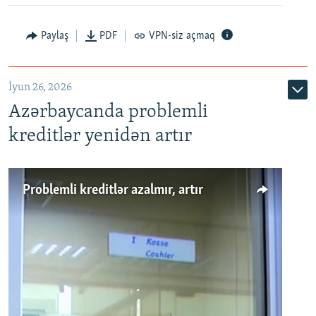
Auto
240p
360p
480p
Paylaş
PDF
VPN-siz açmaq
720p
1080p
İyun 26, 2026
Azərbaycanda problemli
kreditlər yenidən artır
Problemli kreditlər azalmır, artır