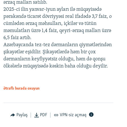
ərzaq malları satılıb.
2025-ci ilin yanvar-iyun ayları ilə müqayisədə
pərakəndə ticarət dövriyyəsi real ifadədə 3,7 faiz, o
cümlədən ərzaq məhsulları, içkilər və tütün
məmulatları üzrə 1,4 faiz, qeyri-ərzaq malları üzrə
6,5 faiz artıb.
Azərbaycanda tez-tez dərmanların qiymətlərindən
şikayətlər eşidilir. Şikayətlərdə həm bir çox
dərmanların keyfiyyətsiz olduğu, həm də qonşu
ölkələrlə müqayisədə kəskin baha olduğu deyilir.
Ətraflı burada oxuyun
Paylaş
PDF
VPN-siz açmaq