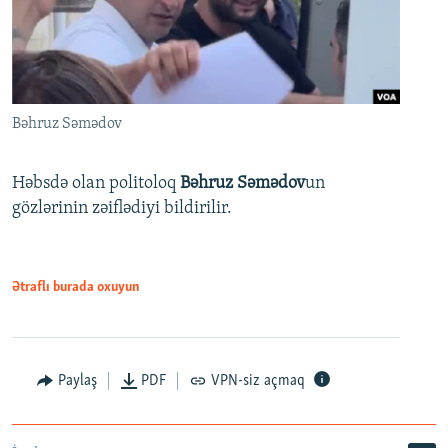
Bəhruz Səmədov
Həbsdə olan politoloq
Bəhruz Səmədov
un
gözlərinin zəiflədiyi bildirilir.
Ətraflı burada oxuyun
Paylaş
PDF
VPN-siz açmaq