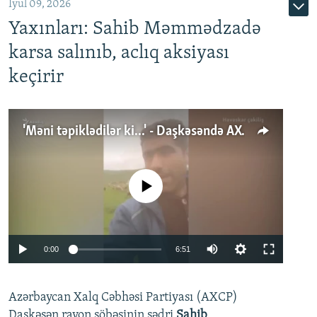
İyul 09, 2026
Yaxınları: Sahib Məmmədzadə
karsa salınıb, aclıq aksiyası
keçirir
'Məni təpiklədilər ki...' - Daşkəsəndə AXCP fəalının yaxınları onun həbsinə etiraz edirlər
No media source currently available
Auto
0:00
6:51
240p
Azərbaycan Xalq Cəbhəsi Partiyası (AXCP)
360p
Daşkəsən rayon şöbəsinin sədri
Sahib