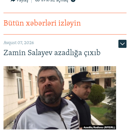
Paylaş
VPN-siz açmaq
Bütün xəbərləri izləyin
Avqust 07, 2026
Zamin Salayev azadlığa çıxıb