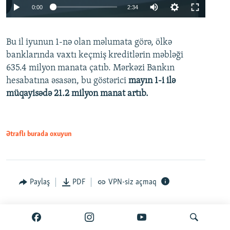
Auto
0:00
2:34
240p
Bu il iyunun 1-nə olan məlumata görə, ölkə
360p
banklarında vaxtı keçmiş kreditlərin məbləği
480p
635.4 milyon manata çatıb. Mərkəzi Bankın
720p
hesabatına əsasən, bu göstərici
mayın 1-i ilə
müqayisədə 21.2 milyon manat artıb.
1080p
Ətraflı burada oxuyun
Auto
240p
360p
480p
Paylaş
PDF
VPN-siz açmaq
720p
1080p
İyun 25, 2026