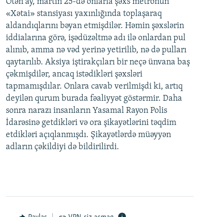
Ötən ay, martın 25-də onlarla şəxs metronun
«Xətai» stansiyası yaxınlığında toplaşaraq
aldandıqlarını bəyan etmişdilər. Həmin şəxslərin
iddialarına görə, işədüzəltmə adı ilə onlardan pul
alınıb, amma nə vəd yerinə yetirilib, nə də pulları
qaytarılıb. Aksiya iştirakçıları bir neçə ünvana baş
çəkmişdilər, ancaq istədikləri şəxsləri
tapmamışdılar. Onlara cavab verilmişdi ki, artıq
deyilən qurum burada fəaliyyət göstərmir. Daha
sonra narazı insanların Yasamal Rayon Polis
İdarəsinə getdikləri və ora şikayətlərini təqdim
etdikləri açıqlanmışdı. Şikayətlərdə müəyyən
adların çəkildiyi də bildirilirdi.