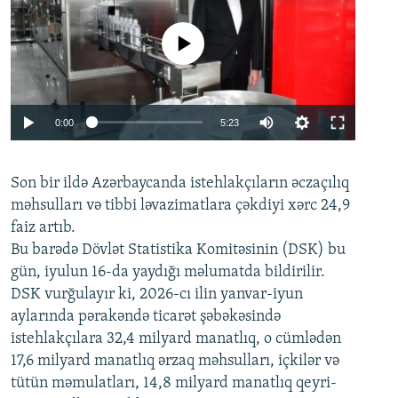
No media source currently available
Auto
0:00
5:23
240p
Son bir ildə Azərbaycanda istehlakçıların
360p
əczaçılıq
məhsulları və tibbi ləvazimatlara çəkdiyi xərc 24,9
480p
Auto
240p
360p
480p
faiz artıb.
720p
Bu barədə Dövlət Statistika Komitəsinin (DSK) bu
720p
1080p
gün, iyulun 16-da yaydığı məlumatda bildirilir.
1080p
DSK vurğulayır ki, 2026-cı ilin yanvar-iyun
aylarında pərakəndə ticarət şəbəkəsində
istehlakçılara 32,4 milyard manatlıq, o cümlədən
17,6 milyard manatlıq ərzaq məhsulları, içkilər və
tütün məmulatları, 14,8 milyard manatlıq qeyri-