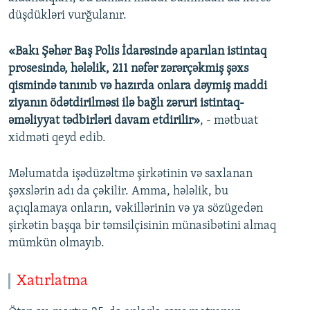
düşdükləri vurğulanır.
«Bakı Şəhər Baş Polis İdarəsində aparılan istintaq
prosesində, hələlik, 211 nəfər zərərçəkmiş şəxs
qismində tanınıb və hazırda onlara dəymiş maddi
ziyanın ödətdirilməsi ilə bağlı zəruri istintaq-
əməliyyat tədbirləri davam etdirilir»
, - mətbuat
xidməti qeyd edib.
Məlumatda işədüzəltmə şirkətinin və saxlanan
şəxslərin adı da çəkilir. Amma, hələlik, bu
açıqlamaya onların, vəkillərinin və ya sözügedən
şirkətin başqa bir təmsilçisinin münasibətini almaq
mümkün olmayıb.
Xatırlatma