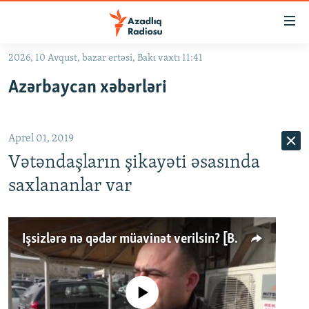
Keçid
linkləri
Əsas
2026, 10 Avqust, bazar ertəsi, Bakı vaxtı 11:41
məzmuna
GÜNDƏM
Azərbaycan xəbərləri
qayıt
#İZAHLA
Əsas
KORRUPSIOMETR
naviqasiyaya
Aprel 01, 2019
qayıt
#ƏSLINDƏ
Axtarışa
Vətəndaşların şikayəti əsasında
FƏRQƏ BAX
keç
saxlananlar var
QANUNI DOĞRU
ARAŞDIRMA
Işsizlərə nə qədər müavinət verilsin? [Bakıda sorğu]
MULTIMEDIA
RADIO ARXIV
VIDEO
No media source currently available
HAQQIMIZDA
FOTOQALEREYA
OXU ZALI