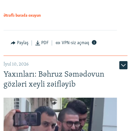
720p
1080p
1080p
Ətraflı burada oxuyun
Paylaş
PDF
VPN-siz açmaq
İyul 10, 2026
Yaxınları: Bəhruz Səmədovun
gözləri xeyli zəifləyib