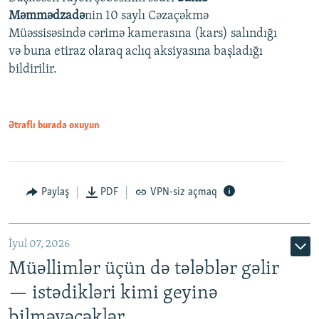
480p
Auto
240p
360p
480p
Məmmədzadə
nin 10 saylı Cəzaçəkmə
720p
Müəssisəsində cərimə kamerasına (kars) salındığı
720p
1080p
və buna etiraz olaraq aclıq aksiyasına başladığı
1080p
bildirilir.
Ətraflı burada oxuyun
Paylaş
PDF
VPN-siz açmaq
İyul 07, 2026
Müəllimlər üçün də tələblər gəlir
— istədikləri kimi geyinə
bilməyəcəklər