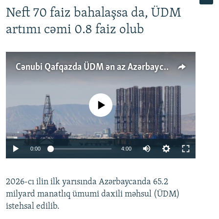
Neft 70 faiz bahalaşsa da, ÜDM
artımı cəmi 0.8 faiz olub
Cənubi Qafqazda ÜDM ən az Azərbaycanda artır: Qonşuları niyə Bakını qabaqlaya bilir?
No media source currently available
Auto
0:00
4:00
240p
2026-cı ilin ilk yarısında Azərbaycanda 65.2
360p
milyard manatlıq ümumi daxili məhsul (ÜDM)
480p
Auto
240p
360p
480p
istehsal edilib.
720p