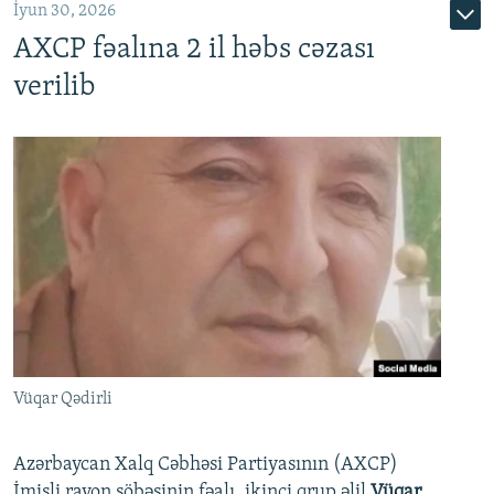
İyun 30, 2026
AXCP fəalına 2 il həbs cəzası
verilib
Vüqar Qədirli
Azərbaycan Xalq Cəbhəsi Partiyasının (AXCP)
İmişli rayon şöbəsinin fəalı, ikinci qrup əlil
Vüqar