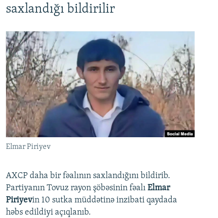
saxlandığı bildirilir
Elmar Piriyev
AXCP daha bir fəalının saxlandığını bildirib.
Partiyanın Tovuz rayon şöbəsinin fəalı
Elmar
Piriyev
in 10 sutka müddətinə inzibati qaydada
həbs edildiyi açıqlanıb.