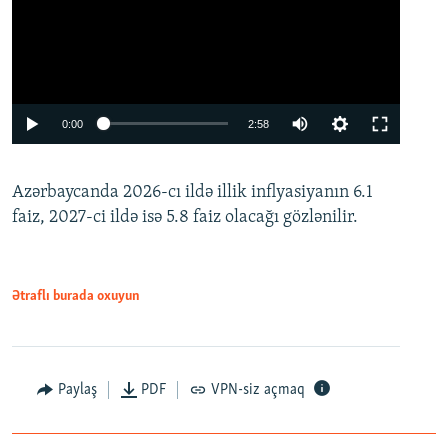
Auto
0:00
2:58
240p
Azərbaycanda 2026-cı ildə illik inflyasiyanın 6.1
360p
faiz, 2027-ci ildə isə 5.8 faiz olacağı gözlənilir.
480p
720p
1080p
Ətraflı burada oxuyun
Paylaş
PDF
VPN-siz açmaq