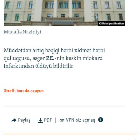
Müdafiə Nazirliyi
Müddətdən artıq həqiqi hərbi xidmət hərbi
qulluqçusu, əsgər
P.E.
-nin kəskin miokard
infarktından öldüyü bildirilir
Ətraflı burada oxuyun
Paylaş
PDF
VPN-siz açmaq