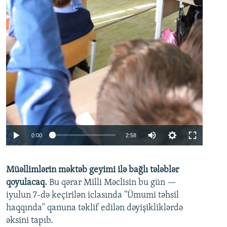
Auto
0:00
2:58
240p
Müəllimlərin məktəb geyimi ilə bağlı tələblər
360p
qoyulacaq.
Bu qərar Milli Məclisin bu gün —
480p
iyulun 7-də keçirilən iclasında "Ümumi təhsil
720p
haqqında" qanuna təklif edilən dəyişikliklərdə
əksini tapıb.
1080p