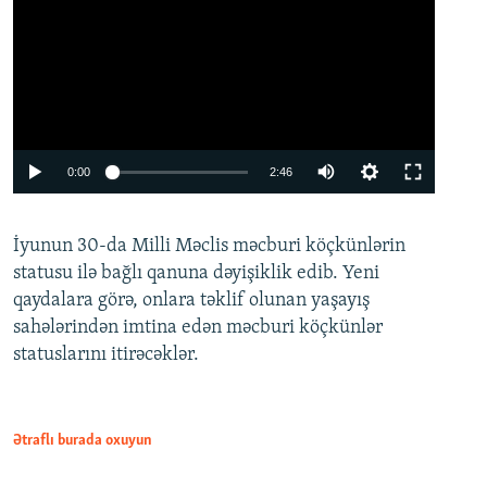
Auto
0:00
2:46
240p
İyunun 30-da Milli Məclis məcburi köçkünlərin
360p
statusu ilə bağlı qanuna dəyişiklik edib. Yeni
480p
qaydalara görə, onlara təklif olunan yaşayış
720p
sahələrindən imtina edən məcburi köçkünlər
statuslarını itirəcəklər.
1080p
Ətraflı burada oxuyun