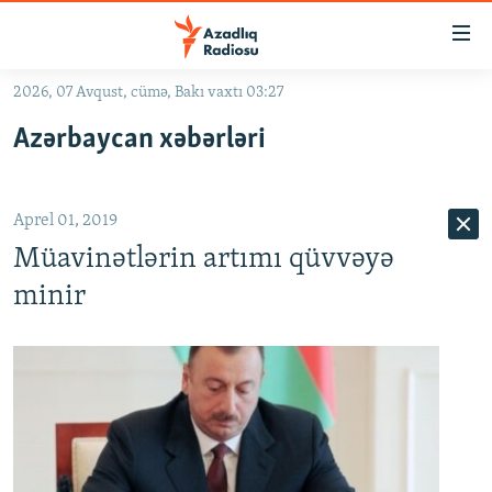
Keçid
linkləri
Əsas
2026, 07 Avqust, cümə, Bakı vaxtı 03:27
məzmuna
GÜNDƏM
Azərbaycan xəbərləri
qayıt
#İZAHLA
Əsas
KORRUPSIOMETR
naviqasiyaya
Aprel 01, 2019
qayıt
#ƏSLINDƏ
Axtarışa
Müavinətlərin artımı qüvvəyə
FƏRQƏ BAX
keç
minir
QANUNI DOĞRU
ARAŞDIRMA
MULTIMEDIA
RADIO ARXIV
VIDEO
HAQQIMIZDA
FOTOQALEREYA
OXU ZALI