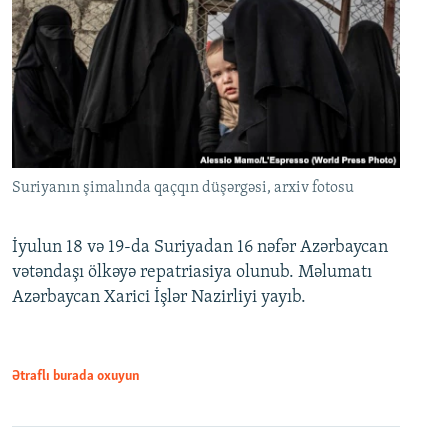
Suriyanın şimalında qaçqın düşərgəsi, arxiv fotosu
İyulun 18 və 19-da Suriyadan 16 nəfər Azərbaycan
vətəndaşı ölkəyə repatriasiya olunub. Məlumatı
Azərbaycan Xarici İşlər Nazirliyi yayıb.
Ətraflı burada oxuyun