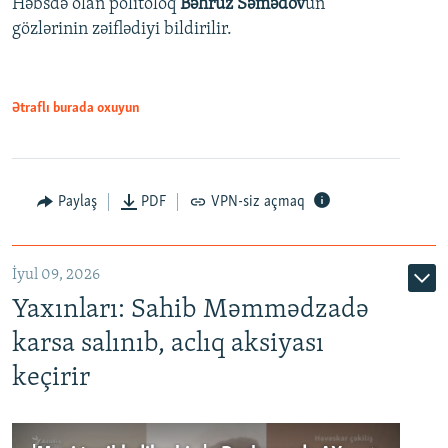
Həbsdə olan politoloq
Bəhruz Səmədov
un
gözlərinin zəiflədiyi bildirilir.
Ətraflı burada oxuyun
Paylaş
PDF
VPN-siz açmaq
İyul 09, 2026
Yaxınları: Sahib Məmmədzadə
karsa salınıb, aclıq aksiyası
keçirir