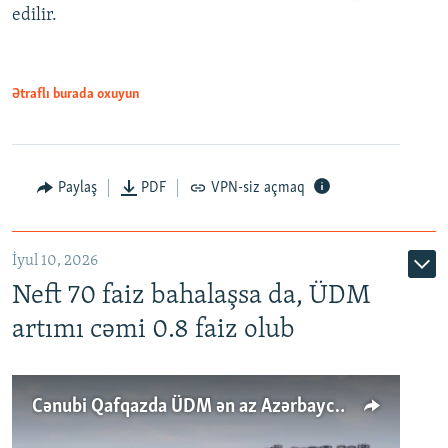
edilir.
Ətraflı burada oxuyun
Paylaş
PDF
VPN-siz açmaq
İyul 10, 2026
Neft 70 faiz bahalaşsa da, ÜDM
artımı cəmi 0.8 faiz olub
Cənubi Qafqazda ÜDM ən az Azərbaycanda artır: Qonşuları niyə Bakını qabaqlaya bilir?