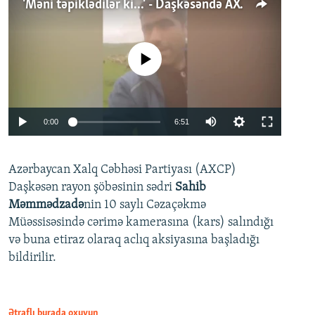
'Məni təpiklədilər ki...' - Daşkəsəndə AXCP fəalının yaxınları onun həbsinə etiraz edirlər
No media source currently available
Auto
0:00
6:51
240p
Azərbaycan Xalq Cəbhəsi Partiyası (AXCP)
360p
Daşkəsən rayon şöbəsinin sədri
Sahib
480p
Auto
240p
360p
480p
Məmmədzadə
nin 10 saylı Cəzaçəkmə
720p
Müəssisəsində cərimə kamerasına (kars) salındığı
720p
1080p
və buna etiraz olaraq aclıq aksiyasına başladığı
1080p
bildirilir.
Ətraflı burada oxuyun