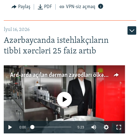
Paylaş
PDF
VPN-siz açmaq
İyul 16, 2026
Azərbaycanda istehlakçıların
tibbi xərcləri 25 faiz artıb
Ard-arda açılan dərman zavodları ölkənin tələbatını ödəyirmi?
No media source currently available
Auto
0:00
5:23
240p