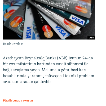
Bank kartları
Azərbaycan Beynəlxalq Bankı (ABB) iyunun 24-də
bir çox müştərinin kartından vəsait silinməsi ilə
bağlı açıqlama yayıb. Məlumata görə, bəzi kart
hesablarında yaranmış müvəqqəti texniki problem
artıq tam aradan qaldırılıb.
Ətraflı burada oxuyun