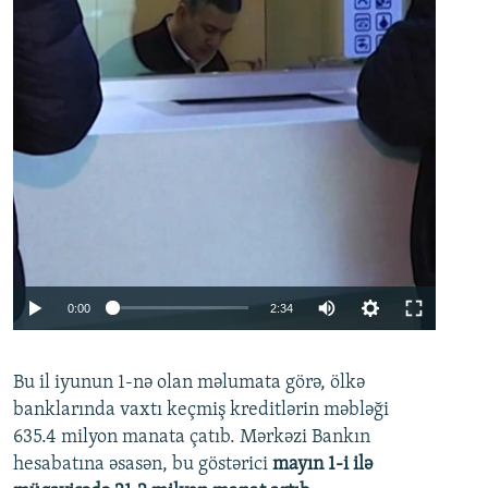
Auto
0:00
2:34
240p
Bu il iyunun 1-nə olan məlumata görə, ölkə
360p
banklarında vaxtı keçmiş kreditlərin məbləği
480p
635.4 milyon manata çatıb. Mərkəzi Bankın
720p
hesabatına əsasən, bu göstərici
mayın 1-i ilə