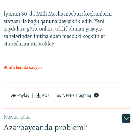
240p
İyunun 30-da Milli Məclis məcburi köçkünlərin
360p
statusu ilə bağlı qanuna dəyişiklik edib. Yeni
480p
qaydalara görə, onlara təklif olunan yaşayış
720p
sahələrindən imtina edən məcburi köçkünlər
statuslarını itirəcəklər.
1080p
Ətraflı burada oxuyun
Auto
240p
360p
480p
Paylaş
PDF
VPN-siz açmaq
720p
1080p
İyun 26, 2026
Azərbaycanda problemli