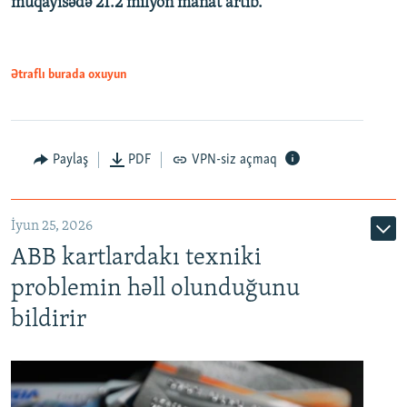
müqayisədə 21.2 milyon manat artıb.
1080p
Ətraflı burada oxuyun
Auto
240p
360p
480p
Paylaş
PDF
VPN-siz açmaq
720p
1080p
İyun 25, 2026
ABB kartlardakı texniki
problemin həll olunduğunu
bildirir