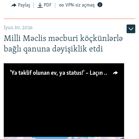
Paylaş
PDF
VPN-siz açmaq
İyun 30, 2026
Milli Məclis məcburi köçkünlərlə
bağlı qanuna dəyişiklik etdi
'Ya təklif olunan ev, ya status!' – Laçın köçkünü: 'Laçından başqa heç hara!'