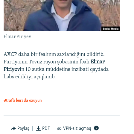
Elmar Piriyev
AXCP daha bir fəalının saxlandığını bildirib.
Partiyanın Tovuz rayon şöbəsinin fəalı
Elmar
Piriyev
in 10 sutka müddətinə inzibati qaydada
həbs edildiyi açıqlanıb.
Ətraflı burada oxuyun
Paylaş
PDF
VPN-siz açmaq