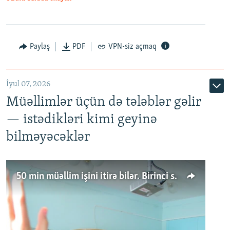
Paylaş
PDF
VPN-siz açmaq
İyul 07, 2026
Müəllimlər üçün də tələblər gəlir
— istədikləri kimi geyinə
bilməyəcəklər
50 min müəllim işini itirə bilər. Birinci sinfə gedənlər azalır