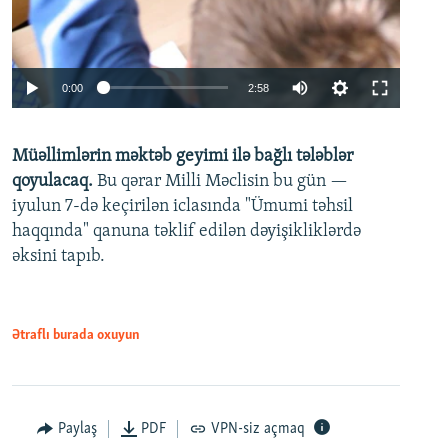
Auto
0:00
2:58
240p
Müəllimlərin məktəb geyimi ilə bağlı tələblər
360p
qoyulacaq.
Bu qərar Milli Məclisin bu gün —
480p
iyulun 7-də keçirilən iclasında "Ümumi təhsil
720p
haqqında" qanuna təklif edilən dəyişikliklərdə
əksini tapıb.
1080p
Ətraflı burada oxuyun
Auto
240p
360p
480p
Paylaş
PDF
VPN-siz açmaq