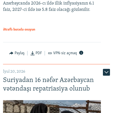
Azərbaycanda 2026-cı ildə illik inflyasiyanın 6.1
360p
faiz, 2027-ci ildə isə 5.8 faiz olacağı gözlənilir.
480p
720p
1080p
Ətraflı burada oxuyun
Paylaş
PDF
VPN-siz açmaq
İyul 20, 2026
Auto
240p
360p
480p
Suriyadan 16 nəfər Azərbaycan
720p
1080p
vətəndaşı repatriasiya olunub