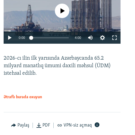
No media source currently available
Auto
0:00
4:00
240p
2026-cı ilin ilk yarısında Azərbaycanda 65.2
360p
milyard manatlıq ümumi daxili məhsul (ÜDM)
480p
Auto
240p
360p
480p
istehsal edilib.
720p
720p
1080p
1080p
Ətraflı burada oxuyun
Paylaş
PDF
VPN-siz açmaq