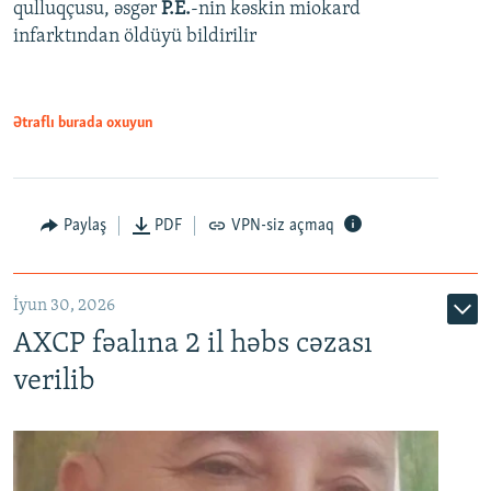
qulluqçusu, əsgər
P.E.
-nin kəskin miokard
infarktından öldüyü bildirilir
Ətraflı burada oxuyun
Paylaş
PDF
VPN-siz açmaq
İyun 30, 2026
AXCP fəalına 2 il həbs cəzası
verilib