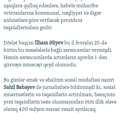
uşaqlara qulluq edənlərə, habelə müharibə
veteranlarına kommunal, nəqliyyat və digər
xidmətlərə görə veriləcək prezident
təqaüdlərindəın gedir.
Dövlət başçısı
İlham Əliyev
bu il fevralın 25-də
bütün bu məsələlərlə bağlı sərəncamlar vermişdi.
Həmin sərəncamlarda artımların aprelin 1-dən
qüvvəyə minəcəyi qeyd olunurdu.
Bu günlər əmək və əhalinin sosial müdafiəsi naziri
Sahil Babayev
də jurnalistlərə bildirmişdi ki, sosial
müavinətlərin və təqaüdlərin artırılması, həmçinin
yeni təqaüdlərin təsis olunmasından ötrü illik əlavə
olaraq 400 milyon manat vəsait ayrılacaq.