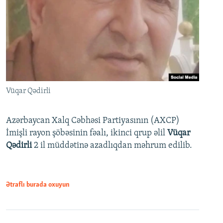
Vüqar Qədirli
Azərbaycan Xalq Cəbhəsi Partiyasının (AXCP)
İmişli rayon şöbəsinin fəalı, ikinci qrup əlil
Vüqar
Qədirli
2 il müddətinə azadlıqdan məhrum edilib.
Ətraflı burada oxuyun