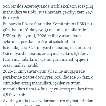
Son bir ildə Azərbaycanda istehlakçıların
360p
əczaçılıq
məhsulları və tibbi ləvazimatlara çəkdiyi xərc 24,9
480p
Auto
240p
360p
480p
faiz artıb.
720p
Bu barədə Dövlət Statistika Komitəsinin (DSK) bu
720p
1080p
gün, iyulun 16-da yaydığı məlumatda bildirilir.
1080p
DSK vurğulayır ki, 2026-cı ilin yanvar-iyun
aylarında pərakəndə ticarət şəbəkəsində
istehlakçılara 32,4 milyard manatlıq, o cümlədən
17,6 milyard manatlıq ərzaq məhsulları, içkilər və
tütün məmulatları, 14,8 milyard manatlıq qeyri-
ərzaq malları satılıb.
2025-ci ilin yanvar-iyun ayları ilə müqayisədə
pərakəndə ticarət dövriyyəsi real ifadədə 3,7 faiz, o
cümlədən ərzaq məhsulları, içkilər və tütün
məmulatları üzrə 1,4 faiz, qeyri-ərzaq malları üzrə
6,5 faiz artıb.
Azərbaycanda tez-tez dərmanların qiymətlərindən