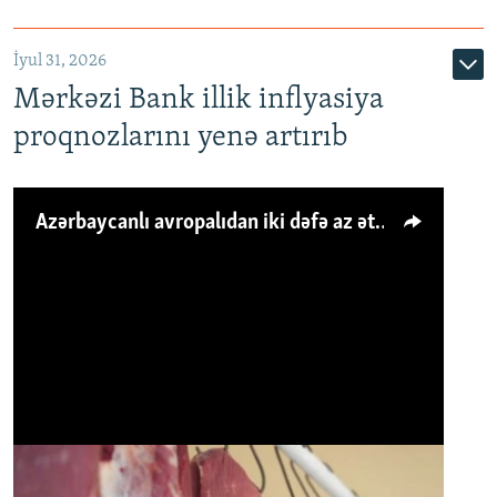
İyul 31, 2026
Mərkəzi Bank illik inflyasiya
proqnozlarını yenə artırıb
Azərbaycanlı avropalıdan iki dəfə az ət yeyir, amma... 'Qiymət artımı qaçılmazdır'