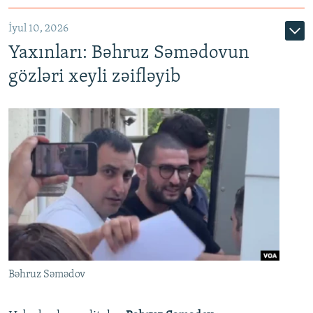
İyul 10, 2026
Yaxınları: Bəhruz Səmədovun
gözləri xeyli zəifləyib
Bəhruz Səmədov