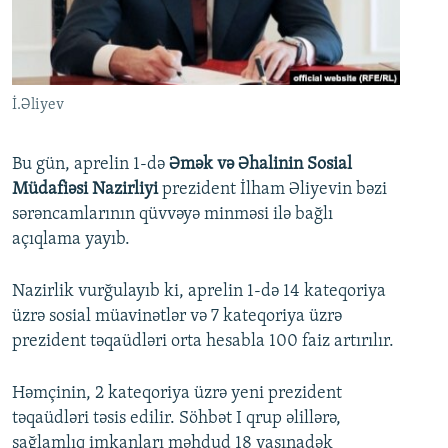
İNFOQRAFIKA
AZƏRBAYCAN ƏDƏBIYYATI KITABXANASI
MISSIYAMIZ
BIZI IZLƏ
KARIKATURA
İSLAM VƏ DEMOKRATIYA
PEŞƏ ETIKASI VƏ JURNALISTIKA STANDARTLARIMIZ
İZ - MƏDƏNIYYƏT PROQRAMI
MATERIALLARIMIZDAN ISTIFADƏ
İ.Əliyev
AZADLIQRADIOSU MOBIL TELEFONUNUZDA
RFE/RL-in bütün saytları
BIZIMLƏ ƏLAQƏ
Bu gün, aprelin 1-də
Əmək və Əhalinin Sosial
Müdafiəsi Nazirliyi
prezident İlham Əliyevin bəzi
XƏBƏR BÜLLETENLƏRIMIZ
sərəncamlarının qüvvəyə minməsi ilə bağlı
açıqlama yayıb.
Nazirlik vurğulayıb ki, aprelin 1-də 14 kateqoriya
üzrə sosial müavinətlər və 7 kateqoriya üzrə
prezident təqaüdləri orta hesabla 100 faiz artırılır.
Həmçinin, 2 kateqoriya üzrə yeni prezident
təqaüdləri təsis edilir. Söhbət I qrup əlillərə,
sağlamlıq imkanları məhdud 18 yaşınadək