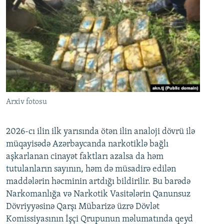
Arxiv fotosu
2026-cı ilin ilk yarısında ötən ilin analoji dövrü ilə
müqayisədə Azərbaycanda narkotiklə bağlı
aşkarlanan cinayət faktları azalsa da həm
tutulanların sayının, həm də müsadirə edilən
maddələrin həcminin artdığı bildirilir. Bu barədə
Narkomanlığa və Narkotik Vasitələrin Qanunsuz
Dövriyyəsinə Qarşı Mübarizə üzrə Dövlət
Komissiyasının İşçi Qrupunun məlumatında qeyd