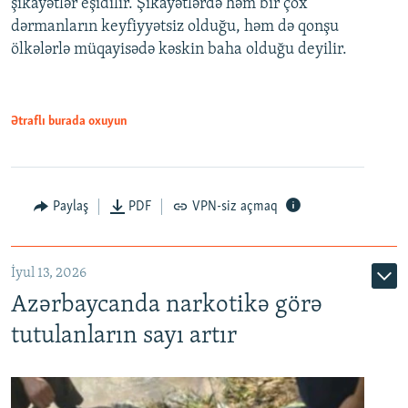
şikayətlər eşidilir. Şikayətlərdə həm bir çox
dərmanların keyfiyyətsiz olduğu, həm də qonşu
ölkələrlə müqayisədə kəskin baha olduğu deyilir.
Ətraflı burada oxuyun
Paylaş
PDF
VPN-siz açmaq
İyul 13, 2026
Azərbaycanda narkotikə görə
tutulanların sayı artır