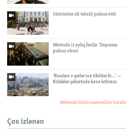
Gürcüstan ali təhsili pulsuz etdi
Metroda 11 aylıq fasilə: 'Daşınma
pulsuz olsun'
'Binaları o qədər sıx tikiblər ki...' —
Küləklər şəhərində hava böhranı
Bölmənin bütün materialları burada
Çox izlənən