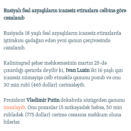
Rusiyalı fəal azyaşlıların icazəsiz etirazlara cəlbinə görə
cəzalanıb
Rusiyada 18 yaşlı fəal azyaşlıların icazəsiz etirazlarda
iştirakını qadağan edən yeni qanun çərçivəsində
cəzalanıb.
Kalininqrad şəhər məhkəməsinin martın 25-də
çıxardığı qərarda deyilir ki,
Ivan Luzin
iki 16 yaşlı qızı
icazəsiz nümayişə cəlb etməklə qanunu pozub və onu
30 min rubl (465 dollar) cərimələyib.
Prezident
Vladimir Putin
dekabrda sözügedən qanunu
imzalayıb
. Onu pozanlar 15 sutkayadək həbsə, 50 min
rubladək (775 dollar) cərimə cəzasına məhkum oluna
bilərlər.