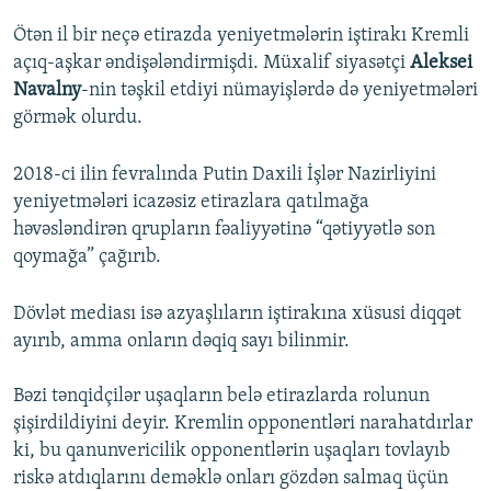
Ötən il bir neçə etirazda yeniyetmələrin iştirakı Kremli
açıq-aşkar əndişələndirmişdi. Müxalif siyasətçi
Aleksei
Navalny
-nin təşkil etdiyi nümayişlərdə də yeniyetmələri
görmək olurdu.
2018-ci ilin fevralında Putin Daxili İşlər Nazirliyini
yeniyetmələri icazəsiz etirazlara qatılmağa
həvəsləndirən qrupların fəaliyyətinə “qətiyyətlə son
qoymağa” çağırıb.
Dövlət mediası isə azyaşlıların iştirakına xüsusi diqqət
ayırıb, amma onların dəqiq sayı bilinmir.
Bəzi tənqidçilər uşaqların belə etirazlarda rolunun
şişirdildiyini deyir. Kremlin opponentləri narahatdırlar
ki, bu qanunvericilik opponentlərin uşaqları tovlayıb
riskə atdıqlarını deməklə onları gözdən salmaq üçün