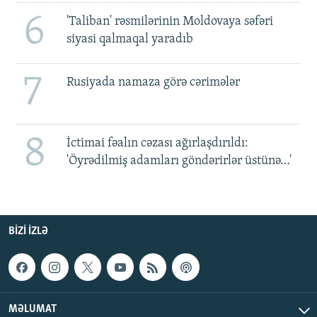
6
'Taliban' rəsmilərinin Moldovaya səfəri
siyasi qalmaqal yaradıb
7
Rusiyada namaza görə cərimələr
8
İctimai fəalın cəzası ağırlaşdırıldı:
'Öyrədilmiş adamları göndərirlər üstünə…'
BIZI IZLƏ
MƏLUMAT