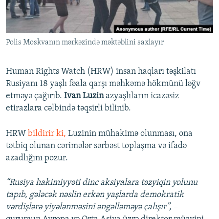
İNFOQRAFIKA
AZƏRBAYCAN ƏDƏBIYYATI KITABXANASI
MISSIYAMIZ
BIZI IZLƏ
KARIKATURA
İSLAM VƏ DEMOKRATIYA
PEŞƏ ETIKASI VƏ JURNALISTIKA STANDARTLARIMIZ
Polis Moskvanın mərkəzində məktəblini saxlayır
İZ - MƏDƏNIYYƏT PROQRAMI
MATERIALLARIMIZDAN ISTIFADƏ
AZADLIQRADIOSU MOBIL TELEFONUNUZDA
RFE/RL-in bütün saytları
Human Rights Watch (HRW) insan haqları təşkilatı
BIZIMLƏ ƏLAQƏ
Rusiyanı 18 yaşlı fəala qarşı məhkəmə hökmünü ləğv
etməyə çağırıb.
Ivan Luzin
azyaşlıların icazəsiz
XƏBƏR BÜLLETENLƏRIMIZ
etirazlara cəlbində təqsirli bilinib.
HRW
bildirir ki,
Luzinin mühakimə olunması, ona
tətbiq olunan cərimələr sərbəst toplaşma və ifadə
azadlığını pozur.
“Rusiya hakimiyyəti dinc aksiyalara təzyiqin yolunu
tapıb, gələcək nəslin erkən yaşlarda demokratik
vərdişlərə yiyələnməsini əngəlləməyə çalışır”,
–