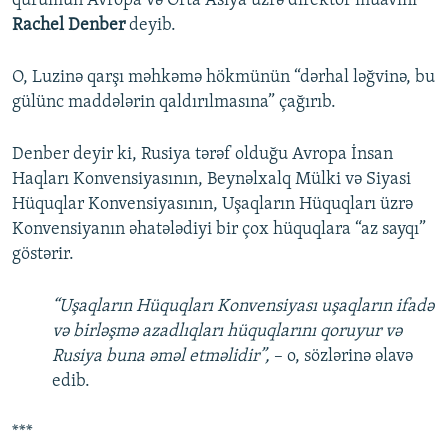
qurumun Avropa və Orta Asiya üzrə direktor müavini
Rachel Denber
deyib.
O, Luzinə qarşı məhkəmə hökmünün “dərhal ləğvinə, bu
gülünc maddələrin qaldırılmasına” çağırıb.
Denber deyir ki, Rusiya tərəf olduğu Avropa İnsan
Haqları Konvensiyasının, Beynəlxalq Mülki və Siyasi
Hüquqlar Konvensiyasının, Uşaqların Hüquqları üzrə
Konvensiyanın əhatələdiyi bir çox hüquqlara “az sayqı”
göstərir.
“Uşaqların Hüquqları Konvensiyası uşaqların ifadə
və birləşmə azadlıqları hüquqlarını qoruyur və
Rusiya buna əməl etməlidir”,
– o, sözlərinə əlavə
edib.
***