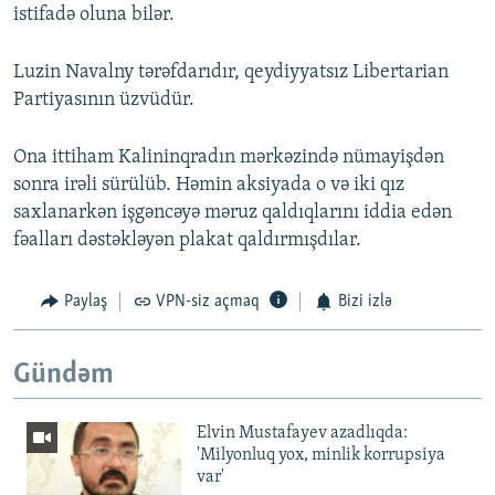
istifadə oluna bilər.
Luzin Navalny tərəfdarıdır, qeydiyyatsız Libertarian
Partiyasının üzvüdür.
Ona ittiham Kalininqradın mərkəzində nümayişdən
sonra irəli sürülüb. Həmin aksiyada o və iki qız
saxlanarkən işgəncəyə məruz qaldıqlarını iddia edən
fəalları dəstəkləyən plakat qaldırmışdılar.
Paylaş
VPN-siz açmaq
Bizi izlə
Gündəm
Elvin Mustafayev azadlıqda:
'Milyonluq yox, minlik korrupsiya
var'