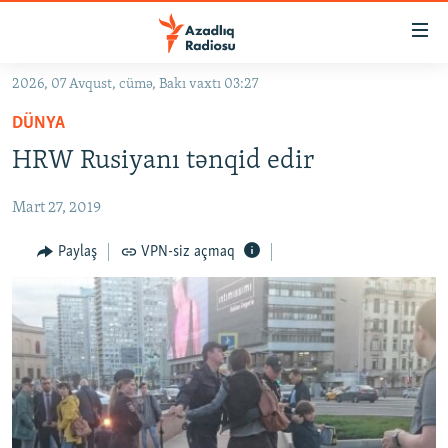
Keçid
linkləri
Əsas
2026, 07 Avqust, cümə, Bakı vaxtı 03:27
məzmuna
GÜNDƏM
DÜNYA
qayıt
#İZAHLA
Əsas
HRW Rusiyanı tənqid edir
KORRUPSIOMETR
naviqasiyaya
qayıt
Mart 27, 2019
#ƏSLINDƏ
Axtarışa
FƏRQƏ BAX
Paylaş
VPN-siz açmaq
keç
QANUNI DOĞRU
ARAŞDIRMA
MULTIMEDIA
RADIO ARXIV
VIDEO
HAQQIMIZDA
FOTOQALEREYA
OXU ZALI