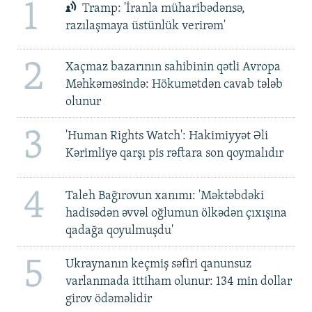
1
Tramp: 'İranla müharibədənsə,
razılaşmaya üstünlük verirəm'
2
Xaçmaz bazarının sahibinin qətli Avropa
Məhkəməsində: Hökumətdən cavab tələb
olunur
3
'Human Rights Watch': Hakimiyyət Əli
Kərimliyə qarşı pis rəftara son qoymalıdır
4
Taleh Bağırovun xanımı: 'Məktəbdəki
hadisədən əvvəl oğlumun ölkədən çıxışına
qadağa qoyulmuşdu'
5
Ukraynanın keçmiş səfiri qanunsuz
varlanmada ittiham olunur: 134 min dollar
girov ödəməlidir