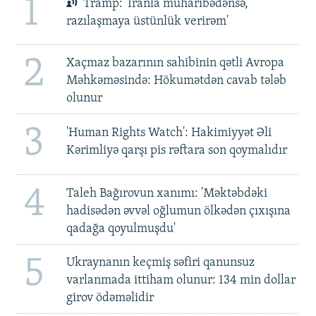
1
Tramp: 'İranla müharibədənsə,
razılaşmaya üstünlük verirəm'
2
Xaçmaz bazarının sahibinin qətli Avropa
Məhkəməsində: Hökumətdən cavab tələb
olunur
3
'Human Rights Watch': Hakimiyyət Əli
Kərimliyə qarşı pis rəftara son qoymalıdır
4
Taleh Bağırovun xanımı: 'Məktəbdəki
hadisədən əvvəl oğlumun ölkədən çıxışına
qadağa qoyulmuşdu'
5
Ukraynanın keçmiş səfiri qanunsuz
varlanmada ittiham olunur: 134 min dollar
girov ödəməlidir