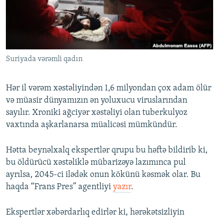
İNFOQRAFIKA
AZƏRBAYCAN ƏDƏBIYYATI KITABXANASI
MISSIYAMIZ
BIZI IZLƏ
KARIKATURA
İSLAM VƏ DEMOKRATIYA
PEŞƏ ETIKASI VƏ JURNALISTIKA STANDARTLARIMIZ
İZ - MƏDƏNIYYƏT PROQRAMI
MATERIALLARIMIZDAN ISTIFADƏ
Suriyada vərəmli qadın
AZADLIQRADIOSU MOBIL TELEFONUNUZDA
RFE/RL-in bütün saytları
BIZIMLƏ ƏLAQƏ
Hər il vərəm xəstəliyindən 1,6 milyondan çox adam ölür
XƏBƏR BÜLLETENLƏRIMIZ
və müasir dünyamızın ən yoluxucu viruslarından
sayılır. Xroniki ağciyər xəstəliyi olan tuberkulyoz
vaxtında aşkarlanarsa müalicəsi mümkündür.
Hətta beynəlxalq ekspertlər qrupu bu həftə bildirib ki,
bu öldürücü xəstəliklə mübarizəyə lazımınca pul
ayrılsa, 2045-ci ilədək onun kökünü kəsmək olar. Bu
haqda “Frans Pres” agentliyi
yazır
.
Ekspertlər xəbərdarlıq edirlər ki, hərəkətsizliyin