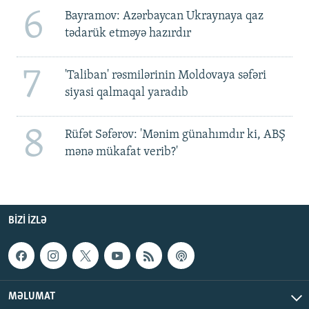
6
Bayramov: Azərbaycan Ukraynaya qaz
tədarük etməyə hazırdır
7
'Taliban' rəsmilərinin Moldovaya səfəri
siyasi qalmaqal yaradıb
8
Rüfət Səfərov: 'Mənim günahımdır ki, ABŞ
mənə mükafat verib?'
BIZI IZLƏ
MƏLUMAT