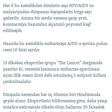
Hər il bu xəstəlikdən ölənlərin sayı HIV/AIDS və
malyariyadan dünyasını dəyişənlərin birgə sayı
qədərdir. Amma bir əsrdir vərəmə qarşı yeni,
kommersiya baxımdan əlçatımlı peyvənd kəşf
edilməyib.
Hazırda bu xəstəliklə mübarizəyə AIDS-ə ayrılan pulun
cəmi 10 faizi ayrılır.
13 ölkədən ekspertlər qrupu “The Lancet” dərgisində
yazırlar ki, vərəmlə lazımınca mübarizə aparılması
üçün illik vəsait dörd dəfə artırılaraq 3 milyard dollara
çatdırılmalıdır.
Dünyada vərəmdən hər üç ölümün biri Hindistanda
qeydə alınır. Ekspertlərin bildirməsinə görə, daha yaxşı
müalicə nəticəsində ölkədə ölüm hallarını 30 faizədək