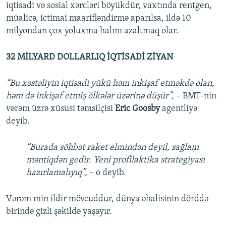
iqtisadi və sosial xərcləri böyükdür, vaxtında rentgen,
müalicə, ictimai maarifləndirmə aparılsa, ildə 10
milyondan çox yoluxma halını azaltmaq olar.
32 MİLYARD DOLLARLIQ İQTİSADİ ZİYAN
“Bu xəstəliyin iqtisadi yükü həm inkişaf etməkdə olan,
həm də inkişaf etmiş ölkələr üzərinə düşür”,
– BMT-nin
vərəm üzrə xüsusi təmsilçisi
Eric Goosby
agentliyə
deyib.
“Burada söhbət raket elmindən deyil, sağlam
məntiqdən gedir. Yeni profilaktika strategiyası
hazırlamalıyıq”,
– o deyib.
Vərəm min ildir mövcuddur, dünya əhalisinin dörddə
birində gizli şəkildə yaşayır.