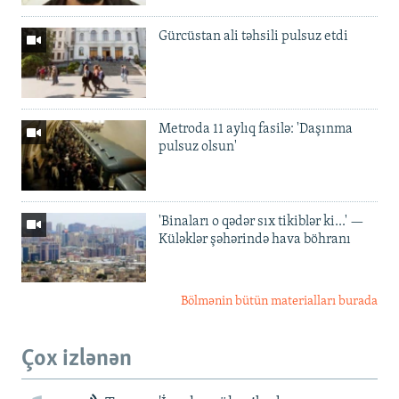
Gürcüstan ali təhsili pulsuz etdi
Metroda 11 aylıq fasilə: 'Daşınma
pulsuz olsun'
'Binaları o qədər sıx tikiblər ki...' —
Küləklər şəhərində hava böhranı
Bölmənin bütün materialları burada
Çox izlənən