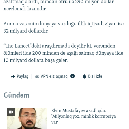
azaltmaq olardı, bundan ötrü ilə 290 milyon dollar
xərcləmək lazımdır.
Amma vərəmin dünyaya vurduğu illik iqtisadi ziyan isə
32 milyard dollardır.
“The Lancet”dəki araşdırmada deyilir ki, vərəmdən
ölümləri ildə 200 mindən də aşağı salmaq dünyaya ildə
10 milyard dollara başa gələr.
Paylaş
VPN-siz açmaq
Bizi izlə
Gündəm
Elvin Mustafayev azadlıqda:
'Milyonluq yox, minlik korrupsiya
var'