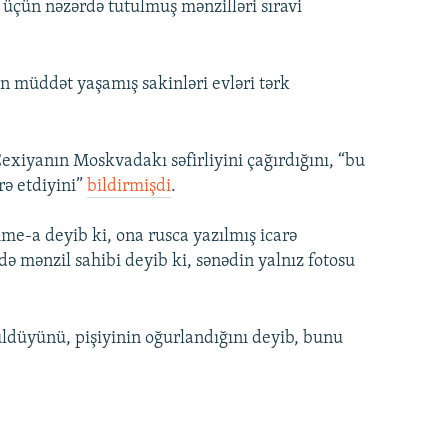
üçün nəzərdə tutulmuş mənzilləri sıravi
n müddət yaşamış sakinləri evləri tərk
Çexiyanın Moskvadakı səfirliyini çağırdığını, “bu
rə etdiyini”
bildirmişdi
.
me-a deyib ki, ona rusca yazılmış icarə
ə mənzil sahibi deyib ki, sənədin yalnız fotosu
üldüyünü, pişiyinin oğurlandığını deyib, bunu