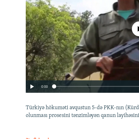
No media source 
0:00
Türkiyə hökuməti avqustun 5-də PKK-nın (Kürdüs
olunması prosesini tənzimləyən qanun layihəsin