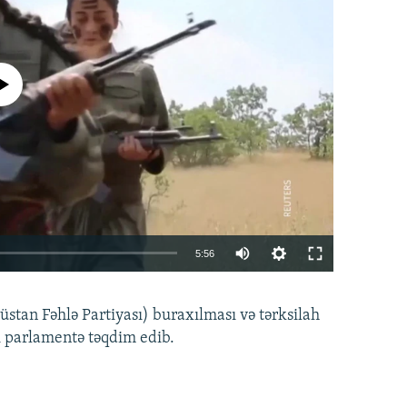
currently available
Auto
5:56
240p
EMBED
PAYLAŞ
tan Fəhlə Partiyası) buraxılması və tərksilah
360p
i parlamentə təqdim edib.
480p
720p