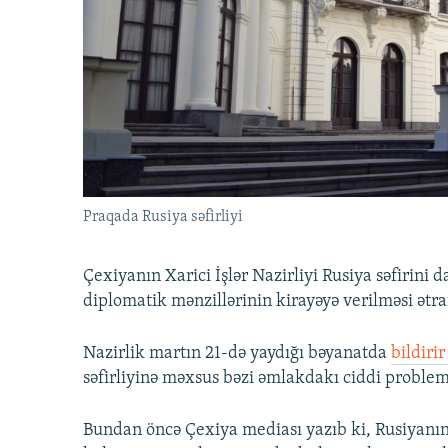
İNFOQRAFIKA
AZƏRBAYCAN ƏDƏBIYYATI KITABXANASI
MISSIYAMIZ
KARIKATURA
İSLAM VƏ DEMOKRATIYA
PEŞƏ ETIKASI VƏ JURNALISTIKA
STANDARTLARIMIZ
İZ - MƏDƏNIYYƏT PROQRAMI
MATERIALLARIMIZDAN ISTIFADƏ
AZADLIQRADIOSU MOBIL TELEFONUNUZDA
BIZIMLƏ ƏLAQƏ
XƏBƏR BÜLLETENLƏRIMIZ
Praqada Rusiya səfirliyi
Çexiyanın Xarici İşlər Nazirliyi Rusiya səfirini 
diplomatik mənzillərinin kirayəyə verilməsi ətr
Nazirlik martın 21-də yaydığı bəyanatda
bildirir
səfirliyinə məxsus bəzi əmlakdakı ciddi problem
Bundan öncə Çexiya mediası yazıb ki, Rusiyanı