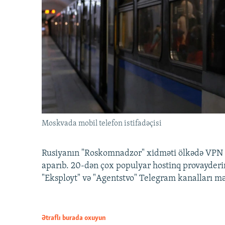
Moskvada mobil telefon istifadəçisi
Rusiyanın "Roskomnadzor" xidməti ölkədə VPN x
aparıb. 20-dən çox populyar hostinq provayderi
"Eksployt" və "Agentstvo" Telegram kanalları m
Ətraflı burada oxuyun