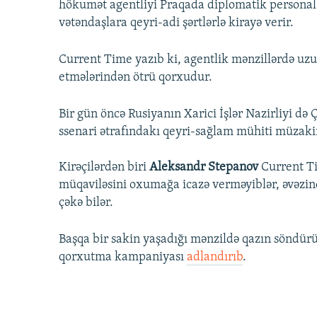
hökumət agentliyi Praqada diplomatik personal 
vətəndaşlara qeyri-adi şərtlərlə kirayə verir.
Current Time yazıb ki, agentlik mənzillərdə uzu
etmələrindən ötrü qorxudur.
Bir gün öncə Rusiyanın Xarici İşlər Nazirliyi də 
ssenari ətrafındakı qeyri-sağlam mühiti müzaki
Kirəçilərdən biri
Aleksandr Stepanov
Current Ti
müqaviləsini oxumağa icazə verməyiblər, əvəzind
çəkə bilər.
Başqa bir sakin yaşadığı mənzildə qazın söndür
qorxutma kampaniyası
adlandırıb
.