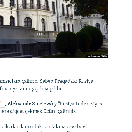
danışıqlara çağırıb. Səbəb Praqadakı Rusiya
afında yaranmış qalmaqaldır.
 ki
,
Aleksandr Zmeievsky
“Rusiya Federasiyası
lərə diqqət çəkmək üçün” çağrılıb.
n ölkədən kənardakı əmlakına cavabdeh