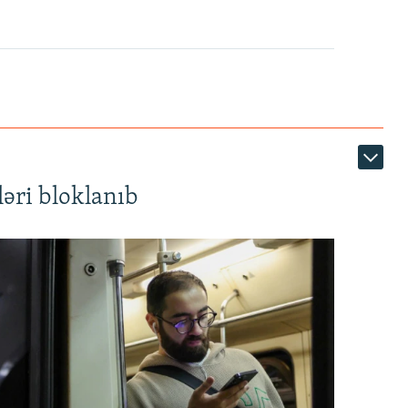
1080p
360p
480p
1080p
əri bloklanıb