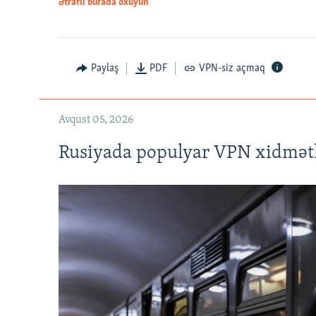
Ətraflı burada oxuyun
Auto
240p
720p
Paylaş
PDF
VPN-siz açmaq
Avqust 05, 2026
Rusiyada populyar VPN xidmətl