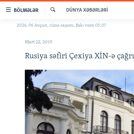
Keçid
DÜNYA XƏBƏRLƏRI
BÖLMƏLƏR
linkləri
Axtar
Əsas
2026, 06 Avqust, cümə axşamı, Bakı vaxtı 05:07
GÜNDƏM
məzmuna
#İZAHLA
qayıt
Mart 22, 2019
Əsas
KORRUPSIOMETR
naviqasiyaya
Rusiya səfiri Çexiya XİN-ə çağrı
#ƏSLINDƏ
qayıt
Axtarışa
FƏRQƏ BAX
keç
QANUNI DOĞRU
ARAŞDIRMA
MULTIMEDIA
RADIO ARXIV
VIDEO
HAQQIMIZDA
FOTOQALEREYA
OXU ZALI