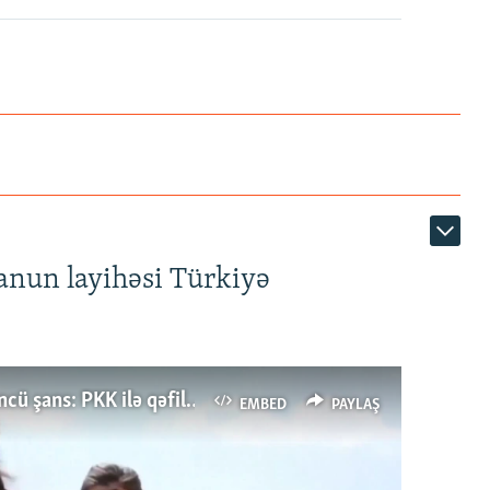
anun layihəsi Türkiyə
Türkiyənin dönüş nöqtəsi, ya Ərdoğana üçüncü şans: PKK ilə qəfil barışıq nə deməkdir?
EMBED
PAYLAŞ