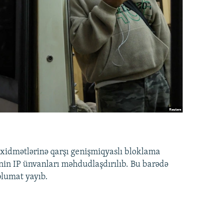
idmətlərinə qarşı genişmiqyaslı bloklama
nin IP ünvanları məhdudlaşdırılıb. Bu barədə
əlumat yayıb.