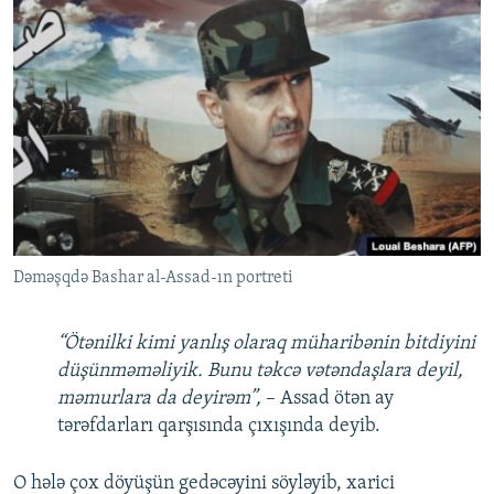
Dəməşqdə Bashar al-Assad-ın portreti
“Ötənilki kimi yanlış olaraq müharibənin bitdiyini
düşünməməliyik. Bunu təkcə vətəndaşlara deyil,
məmurlara da deyirəm”,
– Assad ötən ay
tərəfdarları qarşısında çıxışında deyib.
O hələ çox döyüşün gedəcəyini söyləyib, xarici