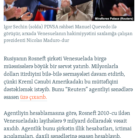
İNFOQRAFIKA
AZƏRBAYCAN ƏDƏBIYYATI KITABXANASI
MISSIYAMIZ
BIZI IZLƏ
KARIKATURA
İSLAM VƏ DEMOKRATIYA
PEŞƏ ETIKASI VƏ JURNALISTIKA STANDARTLARIMIZ
Igor Sechin (solda) PDVSA rəhbəri Manuel Quevedo ilə
İZ - MƏDƏNIYYƏT PROQRAMI
MATERIALLARIMIZDAN ISTIFADƏ
görüşür, arxada Venesuelanın hakimiyyətini saxlamğa çalışan
AZADLIQRADIOSU MOBIL TELEFONUNUZDA
RFE/RL-in bütün saytları
prezidenti Nicolas Maduro-dur
BIZIMLƏ ƏLAQƏ
Rusiyanın Rosneft şirkəti Venesuelada birgə
XƏBƏR BÜLLETENLƏRIMIZ
müəssisələrə böyük bir sərvət yatırıb. Milyonlarla
dolları itirdiyini bilə-bilə sərmayələri davam etdirib,
çünki Kreml Cənubi Amerikadakı bu müttəfiqini
dəstəkləmək istəyib. Bunu “Reuters” agentliyi sənədlərə
əsasən
üzə çıxarıb.
Agentliyin hesablamasına görə, Rosneft 2010-cu ildən
Venesueladakı layihələrə 9 milyard dollaradək vəsait
axıdıb. Agentlik bunu şirkətin illik hesabatları, ictimai
açıqlamaları, daxili sənədlərinə əsasən hesablayıb.