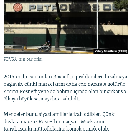
PDVSA-nın baş ofisi
2015-ci ilin sonundan Rosneftin problemləri düzəlməyə
başlayıb, çünki maraqlarını daha çox nəzarətə götürüb.
Amma Rosneft yenə də böhran içində olan bir şirkət və
ölkəyə böyük sərmayələrə sahibdir.
Mənbələr bunu siyasi amillərlə izah ediblər. Çünki
dövlətə məxsus Rosneftin məqsədi Moskvanın
Karakasdakı müttəfiqlərinə kömək etmək olub.