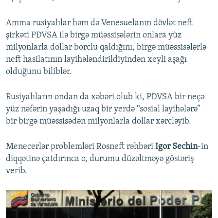
Amma rusiyalılar həm də Venesuelanın dövlət neft
şirkəti PDVSA ilə birgə müəssisələrin onlara yüz
milyonlarla dollar borclu qaldığını, birgə müəssisələrlə
neft hasilatının layihələndirildiyindən xeyli aşağı
olduğunu biliblər.
Rusiyalıların ondan da xəbəri olub ki, PDVSA bir neçə
yüz nəfərin yaşadığı uzaq bir yerdə “sosial layihələrə”
bir birgə müəssisədən milyonlarla dollar xərcləyib.
Menecerlər problemləri Rosneft rəhbəri
Igor Sechin
-in
diqqətinə çatdırınca o, durumu düzəltməyə göstəriş
verib.