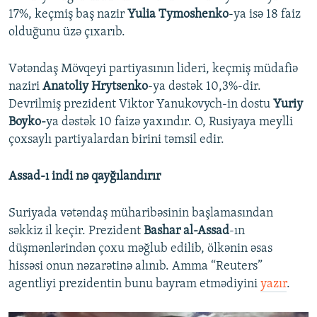
17%, keçmiş baş nazir
Yulia Tymoshenko
-ya isə 18 faiz
olduğunu üzə çıxarıb.
Vətəndaş Mövqeyi partiyasının lideri, keçmiş müdafiə
naziri
Anatoliy Hrytsenko
-ya dəstək 10,3%-dir.
Devrilmiş prezident Viktor Yanukovych-in dostu
Yuriy
Boyko-
ya dəstək 10 faizə yaxındır. O, Rusiyaya meylli
çoxsaylı partiyalardan birini təmsil edir.
Assad-ı indi nə qayğılandırır
Suriyada vətəndaş müharibəsinin başlamasından
səkkiz il keçir. Prezident
Bashar al-Assad
-ın
düşmənlərindən çoxu məğlub edilib, ölkənin əsas
hissəsi onun nəzarətinə alınıb. Amma “Reuters”
agentliyi prezidentin bunu bayram etmədiyini
yazır
.