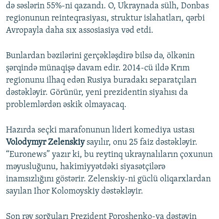
də səslərin 55%-ni qazandı. O, Ukraynada sülh, Donbas
regionunun reinteqrasiyası, struktur islahatları, qərbi
Avropayla daha sıx assosiasiya vəd etdi.
Bunlardan bəzilərini gerçəkləşdirə bilsə də, ölkənin
şərqində münaqişə davam edir. 2014-cü ildə Krım
regionunu ilhaq edən Rusiya buradakı separatçıları
dəstəkləyir. Görünür, yeni prezidentin siyahısı da
problemlərdən əskik olmayacaq.
Hazırda seçki marafonunun lideri komediya ustası
Volodymyr Zelenskiy
sayılır, onu 25 faiz dəstəkləyir.
“Euronews” yazır ki, bu reytinq ukraynalıların çoxunun
məyusluğunu, hakimiyyətdəki siyasətçilərə
inamsızlığını göstərir. Zelenskiy-ni güclü oliqarxlardan
sayılan Ihor Kolomoyskiy dəstəkləyir.
Son rəy sorğuları Prezident Poroshenko-ya dəstəyin