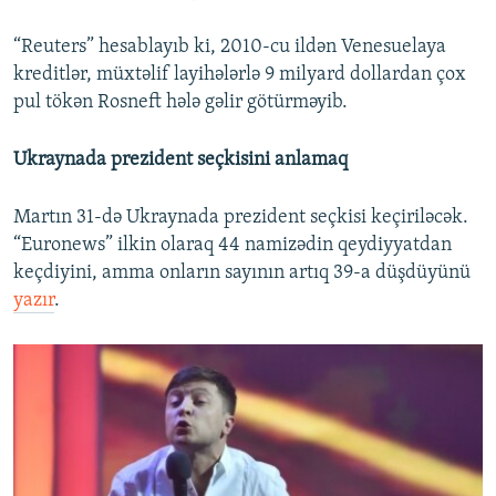
“Reuters” hesablayıb ki, 2010-cu ildən Venesuelaya
kreditlər, müxtəlif layihələrlə 9 milyard dollardan çox
pul tökən Rosneft hələ gəlir götürməyib.
Ukraynada prezident seçkisini anlamaq
Martın 31-də Ukraynada prezident seçkisi keçiriləcək.
“Euronews” ilkin olaraq 44 namizədin qeydiyyatdan
keçdiyini, amma onların sayının artıq 39-a düşdüyünü
yazır
.