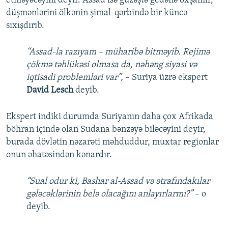
etməyəcəyini deyir. Assad isə güzəştə gedənə oxşamır,
düşmənlərini ölkənin şimal-qərbində bir küncə
sıxışdırıb.
“Assad-la razıyam – müharibə bitməyib. Rejimə
çökmə təhlükəsi olmasa da, nəhəng siyasi və
iqtisadi problemləri var”,
– Suriya üzrə ekspert
David Lesch
deyib.
Ekspert indiki durumda Suriyanın daha çox Afrikada
böhran içində olan Sudana bənzəyə biləcəyini deyir,
burada dövlətin nəzarəti məhduddur, muxtar regionlar
onun əhatəsindən kənardır.
“Sual odur ki, Bashar al-Assad və ətrafındakılar
gələcəklərinin belə olacağını anlayırlarmı?”
– o
deyib.