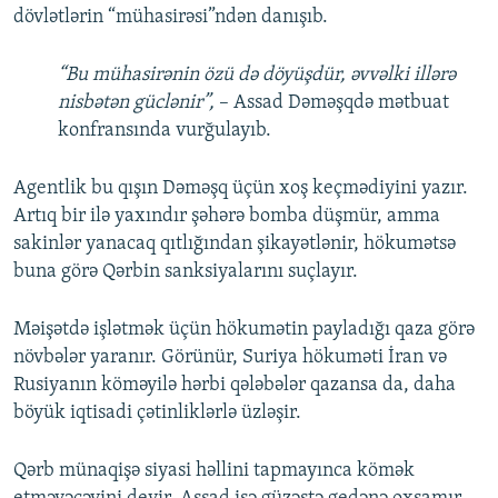
dövlətlərin “mühasirəsi”ndən danışıb.
“Bu mühasirənin özü də döyüşdür, əvvəlki illərə
nisbətən güclənir”,
– Assad Dəməşqdə mətbuat
konfransında vurğulayıb.
Agentlik bu qışın Dəməşq üçün xoş keçmədiyini yazır.
Artıq bir ilə yaxındır şəhərə bomba düşmür, amma
sakinlər yanacaq qıtlığından şikayətlənir, hökumətsə
buna görə Qərbin sanksiyalarını suçlayır.
Məişətdə işlətmək üçün hökumətin payladığı qaza görə
növbələr yaranır. Görünür, Suriya hökuməti İran və
Rusiyanın köməyilə hərbi qələbələr qazansa da, daha
böyük iqtisadi çətinliklərlə üzləşir.
Qərb münaqişə siyasi həllini tapmayınca kömək