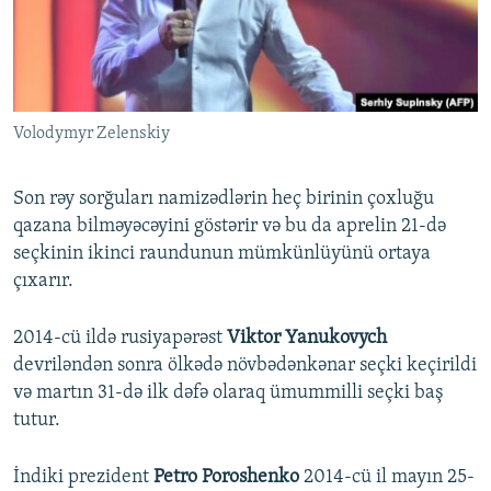
Volodymyr Zelenskiy
Son rəy sorğuları namizədlərin heç birinin çoxluğu
qazana bilməyəcəyini göstərir və bu da aprelin 21-də
seçkinin ikinci raundunun mümkünlüyünü ortaya
çıxarır.
2014-cü ildə rusiyapərəst
Viktor Yanukovych
devriləndən sonra ölkədə növbədənkənar seçki keçirildi
və martın 31-də ilk dəfə olaraq ümummilli seçki baş
tutur.
İndiki prezident
Petro Poroshenko
2014-cü il mayın 25-