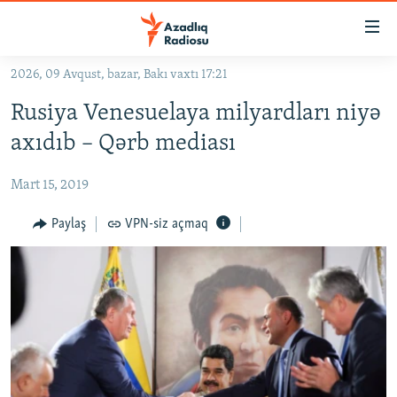
Keçid
linkləri
Əsas
2026, 09 Avqust, bazar, Bakı vaxtı 17:21
məzmuna
GÜNDƏM
Rusiya Venesuelaya milyardları niyə
qayıt
#İZAHLA
Əsas
axıdıb – Qərb mediası
KORRUPSIOMETR
naviqasiyaya
qayıt
Mart 15, 2019
#ƏSLINDƏ
Axtarışa
FƏRQƏ BAX
Paylaş
VPN-siz açmaq
keç
QANUNI DOĞRU
ARAŞDIRMA
MULTIMEDIA
RADIO ARXIV
VIDEO
HAQQIMIZDA
FOTOQALEREYA
OXU ZALI