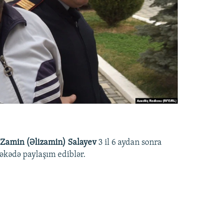
Zamin (Əlizamin) Salayev
3 il 6 aydan sonra
əbəkədə paylaşım ediblər.