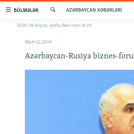
Keçid
AZƏRBAYCAN XƏBƏRLƏRI
BÖLMƏLƏR
linkləri
Axtar
Əsas
2026, 08 Avqust, şənbə, Bakı vaxtı 16:06
GÜNDƏM
məzmuna
#İZAHLA
qayıt
Mart 12, 2019
Əsas
KORRUPSIOMETR
naviqasiyaya
Azərbaycan-Rusiya biznes-foru
#ƏSLINDƏ
qayıt
Axtarışa
FƏRQƏ BAX
keç
QANUNI DOĞRU
ARAŞDIRMA
MULTIMEDIA
RADIO ARXIV
VIDEO
HAQQIMIZDA
FOTOQALEREYA
OXU ZALI