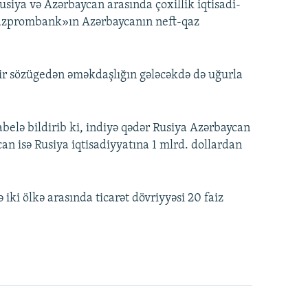
usiya və Azərbaycan arasında çoxillik iqtisadi-
«Qazprombank»ın Azərbaycanın neft-qaz
zir sözügedən əməkdaşlığın gələcəkdə də uğurla
abelə bildirib ki, indiyə qədər Rusiya Azərbaycan
can isə Rusiya iqtisadiyyatına 1 mlrd. dollardan
iki ölkə arasında ticarət dövriyyəsi 20 faiz