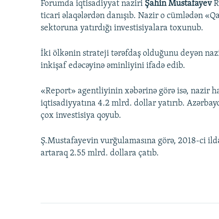
Forumda iqtisadiyyat naziri
Şahin Mustafayev
R
ticari əlaqələrdən danışıb. Nazir o cümlədən 
sektoruna yatırdığı investisiyalara toxunub.
İki ölkənin strateji tərəfdaş olduğunu deyən na
inkişaf edəcəyinə əminliyini ifadə edib.
«Report» agentliyinin xəbərinə görə isə, nazir h
iqtisadiyyatına 4.2 mlrd. dollar yatırıb. Azərbay
çox investisiya qoyub.
Ş.Mustafayevin vurğulamasına görə, 2018-ci ildə 
artaraq 2.55 mlrd. dollara çatıb.