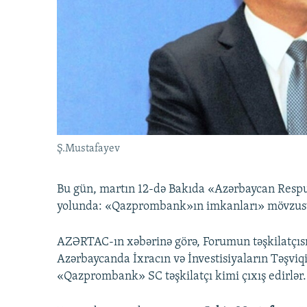
İNFOQRAFIKA
AZƏRBAYCAN ƏDƏBIYYATI KITABXANASI
MISSIYAMIZ
KARIKATURA
İSLAM VƏ DEMOKRATIYA
PEŞƏ ETIKASI VƏ JURNALISTIKA
STANDARTLARIMIZ
İZ - MƏDƏNIYYƏT PROQRAMI
MATERIALLARIMIZDAN ISTIFADƏ
AZADLIQRADIOSU MOBIL TELEFONUNUZDA
BIZIMLƏ ƏLAQƏ
XƏBƏR BÜLLETENLƏRIMIZ
Ş.Mustafayev
Bu gün, martın 12-də Bakıda «Azərbaycan Respubl
yolunda: «Qazprombank»ın imkanları» mövzusu
AZƏRTAC-ın xəbərinə görə, Forumun təşkilatçısı
Azərbaycanda İxracın və İnvestisiyaların Təşv
«Qazprombank» SC təşkilatçı kimi çıxış edirlər.