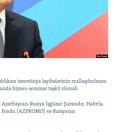
ikası investisiya layihələrinin reallaşdırılması
nda biznes-seminar təşkil olunub.
 Azərbaycan-Rusiya İşgüzar Şurasıdır. Habelə,
iqi Fondu (AZPROMO) və Rusiyanın