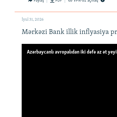
Paylaş
PDF
VPN-siz açmaq
İyul 31, 2026
Mərkəzi Bank illik inflyasiya p