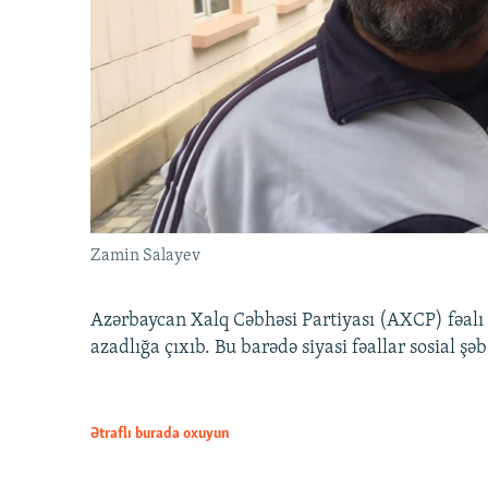
Zamin Salayev
Azərbaycan Xalq Cəbhəsi Partiyası (AXCP) fəalı
azadlığa çıxıb. Bu barədə siyasi fəallar sosial ş
Ətraflı burada oxuyun