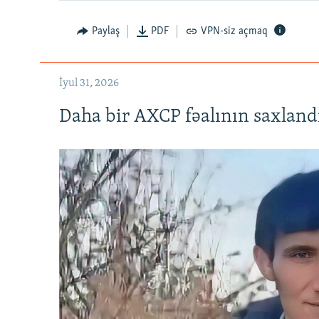
Paylaş
PDF
VPN-siz açmaq
İyul 31, 2026
Daha bir AXCP fəalının saxlandığ