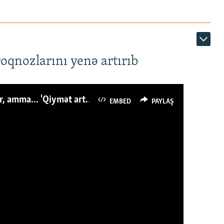
roqnozlarını yenə artırıb
Azərbaycanlı avropalıdan iki dəfə az ət yeyir, amma... 'Qiymət artımı qaçılmazdır'
EMBED
PAYLAŞ