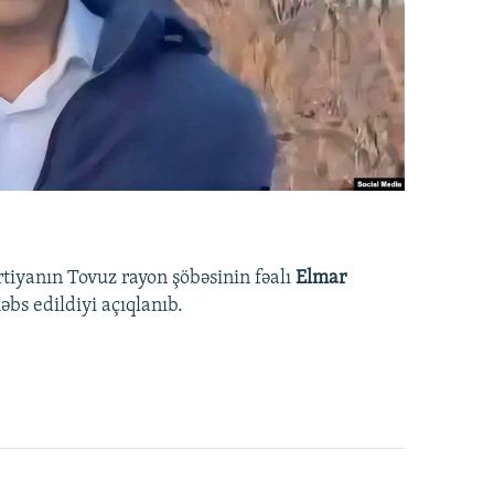
rtiyanın Tovuz rayon şöbəsinin fəalı
Elmar
bs edildiyi açıqlanıb.