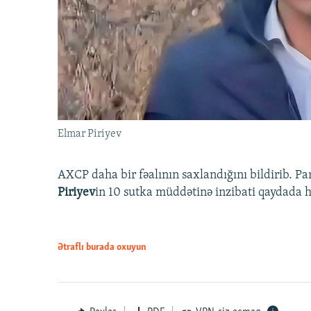
Elmar Piriyev
AXCP daha bir fəalının saxlandığını bildirib. Pa
Piriyev
in 10 sutka müddətinə inzibati qaydada hə
Ətraflı burada oxuyun