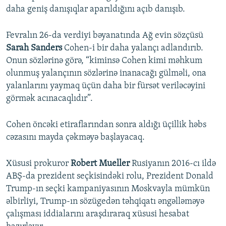
daha geniş danışıqlar aparıldığını açıb danışıb.
Fevralın 26-da verdiyi bəyanatında Ağ evin sözçüsü
Sarah Sanders
Cohen-i bir daha yalançı adlandırıb.
Onun sözlərinə görə, “kiminsə Cohen kimi məhkum
olunmuş yalançının sözlərinə inanacağı gülməli, ona
yalanlarını yaymaq üçün daha bir fürsət veriləcəyini
görmək acınacaqlıdır”.
Cohen öncəki etiraflarından sonra aldığı üçillik həbs
cəzasını mayda çəkməyə başlayacaq.
Xüsusi prokuror
Robert Mueller
Rusiyanın 2016-cı ildə
ABŞ-da prezident seçkisindəki rolu, Prezident Donald
Trump-ın seçki kampaniyasının Moskvayla mümkün
əlbirliyi, Trump-ın sözügedən təhqiqatı əngəlləməyə
çalışması iddialarını araşdıraraq xüsusi hesabat