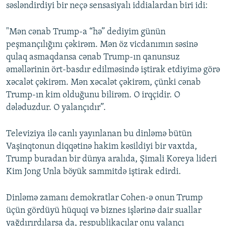
səsləndirdiyi bir neçə sensasiyalı iddialardan biri idi:
"Mən cənab Trump-a “hə” dediyim günün
peşmançılığını çəkirəm. Mən öz vicdanımın səsinə
qulaq asmaqdansa cənab Trump-ın qanunsuz
əməllərinin ört-basdır edilməsində iştirak etdiyimə görə
xəcalət çəkirəm. Mən xəcalət çəkirəm, çünki cənab
Trump-ın kim olduğunu bilirəm. O irqçidir. O
dələduzdur. O yalançıdır”.
Televiziya ilə canlı yayınlanan bu dinləmə bütün
Vaşinqtonun diqqətinə hakim kəsildiyi bir vaxtda,
Trump buradan bir dünya aralıda, Şimali Koreya lideri
Kim Jong Unla böyük sammitdə iştirak edirdi.
Dinləmə zamanı demokratlar Cohen-ə onun Trump
üçün gördüyü hüquqi və biznes işlərinə dair suallar
yağdırırdılarsa da, respublikaçılar onu yalançı