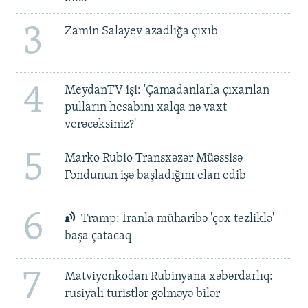
3
Zamin Salayev azadlığa çıxıb
4
MeydanTV işi: 'Çamadanlarla çıxarılan
pulların hesabını xalqa nə vaxt
verəcəksiniz?'
5
Marko Rubio Transxəzər Müəssisə
Fondunun işə başladığını elan edib
6
Tramp: İranla müharibə 'çox tezliklə'
başa çatacaq
7
Matviyenkodan Rubinyana xəbərdarlıq:
rusiyalı turistlər gəlməyə bilər