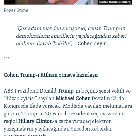
Roger Stone
“Çox adam məndən soruşur ki, cənab Trump-ın
demokratların emaillərin yayılacağından xəbəri
olubmu. Cavab ‘bəli’dir”,
– Cohen deyir.
***
Cohen Trump-ı ittiham etməyə hazırlaşır
ABŞ Prezidenti
Donald Trump
-ın keçmiş şəxsi vəkili və
“düzənləyicisi” sayılan
Michael Cohen
fevralın 27-də
Konqresdə ifadə verəcək. Mediada yayılan məlumatlara
görə, o, Trump-ın 2016-cı il prezident seçkisi zamanı
rəqibi
Hillary Clinton
-a zərbə vuracaq elektron
yazışmaların yayılacağından öncədən xəbərdar