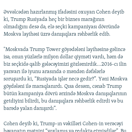
Əvvəlcədən hazırlanmış ifadəsini oxuyan Cohen deyib
ki, Trump Rusiyada heç bir biznes marağının
olmadığını desə də, elə seçki kampaniyası dövründə
Moskva layihəsi üzrə danışıqlara rəhbərlik edib.
"Moskvada Trump Tower göyədələni layihəsinə gəlincə
isə, onun yüzlərlə milyon dollar qiyməti vardı, həm də
biz seçkidə qalib gələcəyimizi gözləmirdik...2016-cı ilin
yanvarı ilə iyunu arasında o məndən dəfələrlə
soruşurdu ki, “Rusiyada işlər necə gedir?”. Yəni Moskva
göydələni ilə maraqlanırdı. Qısa desəm, cənab Trump
bütün kampaniya dövrü ərzində Moskva danışıqlarının
getdiyini bilirdi, bu danışıqlara rəhbərlik edirdi və bu
barədə yalan danışırdı”.
Cohen deyib ki, Trump-ın vəkilləri Cohen-in verəcəyi
bəyanatın mətnini “yoxlamış və redaktə etmişdilər”. Bu