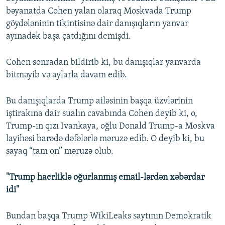
bəyanatda Cohen yalan olaraq Moskvada Trump
göydələninin tikintisinə dair danışıqların yanvar
ayınadək başa çatdığını demişdi.
Cohen sonradan bildirib ki, bu danışıqlar yanvarda
bitməyib və aylarla davam edib.
Bu danışıqlarda Trump ailəsinin başqa üzvlərinin
iştirakına dair sualın cavabında Cohen deyib ki, o,
Trump-ın qızı Ivankaya, oğlu Donald Trump-a Moskva
layihəsi barədə dəfələrlə məruzə edib. O deyib ki, bu
sayaq “tam on” məruzə olub.
"Trump haerliklə oğurlanmış email-lərdən xəbərdar
idi"
Bundan başqa Trump WikiLeaks saytının Demokratik