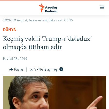
Keçid
linkləri
Əsas
2026, 10 Avqust, bazar ertəsi, Bakı vaxtı 06:35
məzmuna
GÜNDƏM
DÜNYA
qayıt
#İZAHLA
Əsas
Keçmiş vəkili Trump-ı ‘dələduz’
KORRUPSIOMETR
naviqasiyaya
olmaqda ittiham edir
qayıt
#ƏSLINDƏ
Axtarışa
Fevral 28, 2019
FƏRQƏ BAX
keç
QANUNI DOĞRU
Paylaş
VPN-siz açmaq
ARAŞDIRMA
MULTIMEDIA
RADIO ARXIV
VIDEO
HAQQIMIZDA
FOTOQALEREYA
OXU ZALI