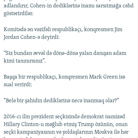
adlandırır, Cohen-in dediklərinə inamı sarsıtmağa cəhd
göstərirdilər.
Komitədə ən vəzifəli respublikaçı, konqresmen Jim
Jordan Cohen-ə deyirdi:
“Siz bundan əvvəl də dönə-dönə yalan danışan adam
kimi tanınırsınız”.
Başqa bir respublikaçı, konqresmen Mark Green isə
sual verirdi:
“Belə bir şahidin dediklərinə necə inanmaq olar?”
2016-cı ilin prezident seçkisində demokrat namizəd
Hillary Clinton-u məğlub etmiş Trump özünün, onun
seçki kampaniyasının və yoldaşlarının Moskva ilə hər