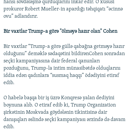
hansı sövdələşmə qurduqlarını inkar edir. O xüsusi
prokuror Robert Mueller-in apardığı təhqiqatı “əcinnə
ovu” adlandırır.
Bir vaxtlar Trump-a görə "ölməyə hazır olan" Cohen
Bir vaxtlar “Trump-a görə güllə qabağna getməyə hazır
olduğunu” deməklə sədaqətini bildirənCohen sonradan
seçki kampaniyasına dair federal qanunları
pozduğunu, Trump-la intim münasibətdə olduqlarını
iddia edən qadınlara “susmaq haqqı” ödədiyini etiraf
edib.
O habelə başqa bir iş üzrə Konqresə yalan dediyini
boynuna alıb. O etiraf edib ki, Trump Organization
şirkətinin Moskvada göydələnin tikintisinə dair
danışıqları əslində seçki kampaniyası ərzində də davam
edib.