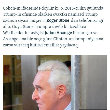
Cohen-in ifadəsində deyilir ki, o, 2016-cı ilin iyulunda
Trump-ın ofisində olarkən ovaxtkı namizəd Trump
özünün siyasi müşaviri
Roger Stone
-dan telefon zəngi
alıb. Guya Stone Trump-a deyib ki, təzəlikcə
WikiLeaks-in təsisçisi
Julian Assange
ilə danışıb və
Assange ona bir neçə günə Clinton-un kampaniyasına
zərbə vuracaq kütləvi emaillər yayılacaq.