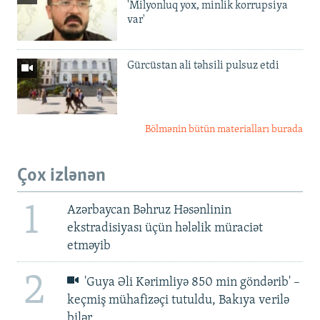
'Milyonluq yox, minlik korrupsiya
var'
Gürcüstan ali təhsili pulsuz etdi
Bölmənin bütün materialları burada
Çox izlənən
1
Azərbaycan Bəhruz Həsənlinin
ekstradisiyası üçün hələlik müraciət
etməyib
2
'Guya Əli Kərimliyə 850 min göndərib' –
keçmiş mühafizəçi tutuldu, Bakıya verilə
bilər