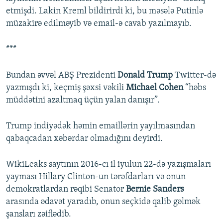
etmişdi. Lakin Kreml bildirirdi ki, bu məsələ Putinlə
müzakirə edilməyib və email-ə cavab yazılmayıb.
***
Bundan əvvəl ABŞ Prezidenti
Donald Trump
Twitter-də
yazmışdı ki, keçmiş şəxsi vəkili
Michael Cohen
“həbs
müddətini azaltmaq üçün yalan danışır”.
Trump indiyədək həmin emaillərin yayılmasından
qabaqcadan xəbərdar olmadığını deyirdi.
WikiLeaks saytının 2016-cı il iyulun 22-də yazışmaları
yayması Hillary Clinton-un tərəfdarları və onun
demokratlardan rəqibi Senator
Bernie Sanders
arasında ədavət yaradıb, onun seçkidə qalib gəlmək
şansları zəiflədib.