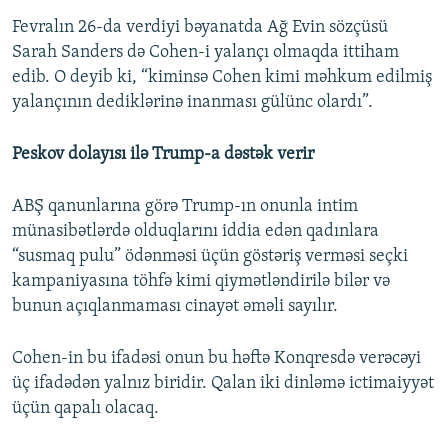
Fevralın 26-da verdiyi bəyanatda Ağ Evin sözçüsü
Sarah Sanders də Cohen-i yalançı olmaqda ittiham
edib. O deyib ki, “kiminsə Cohen kimi məhkum edilmiş
yalançının dediklərinə inanması gülünc olardı”.
Peskov dolayısı ilə Trump-a dəstək verir
ABŞ qanunlarına görə Trump-ın onunla intim
münasibətlərdə olduqlarını iddia edən qadınlara
“susmaq pulu” ödənməsi üçün göstəriş verməsi seçki
kampaniyasına töhfə kimi qiymətləndirilə bilər və
bunun açıqlanmaması cinayət əməli sayılır.
Cohen-in bu ifadəsi onun bu həftə Konqresdə verəcəyi
üç ifadədən yalnız biridir. Qalan iki dinləmə ictimaiyyət
üçün qapalı olacaq.