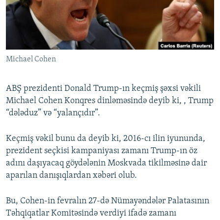
İNFOQRAFIKA
AZƏRBAYCAN ƏDƏBIYYATI KITABXANASI
MISSIYAMIZ
BIZI IZLƏ
KARIKATURA
İSLAM VƏ DEMOKRATIYA
PEŞƏ ETIKASI VƏ JURNALISTIKA STANDARTLARIMIZ
İZ - MƏDƏNIYYƏT PROQRAMI
MATERIALLARIMIZDAN ISTIFADƏ
Michael Cohen
AZADLIQRADIOSU MOBIL TELEFONUNUZDA
RFE/RL-in bütün saytları
BIZIMLƏ ƏLAQƏ
ABŞ prezidenti Donald Trump-ın keçmiş şəxsi vəkili
XƏBƏR BÜLLETENLƏRIMIZ
Michael Cohen Konqres dinləməsində deyib ki, , Trump
“dələduz” və “yalançıdır”.
Keçmiş vəkil bunu da deyib ki, 2016-cı ilin iyununda,
prezident seçkisi kampaniyası zamanı Trump-ın öz
adını daşıyacaq göydələnin Moskvada tikilməsinə dair
aparılan danışıqlardan xəbəri olub.
Bu, Cohen-in fevralın 27-də Nümayəndələr Palatasının
Təhqiqatlar Komitəsində verdiyi ifadə zamanı