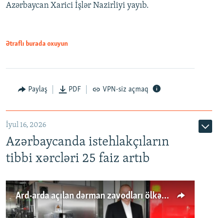
Azərbaycan Xarici İşlər Nazirliyi yayıb.
Ətraflı burada oxuyun
Paylaş
PDF
VPN-siz açmaq
İyul 16, 2026
Azərbaycanda istehlakçıların
tibbi xərcləri 25 faiz artıb
Ard-arda açılan dərman zavodları ölkənin tələbatını ödəyirmi?