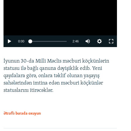
Auto
0:00
2:46
240p
İyunun 30-da Milli Məclis məcburi köçkünlərin
360p
statusu ilə bağlı qanuna dəyişiklik edib. Yeni
480p
qaydalara görə, onlara təklif olunan yaşayış
720p
sahələrindən imtina edən məcburi köçkünlər
statuslarını itirəcəklər.
1080p
Ətraflı burada oxuyun