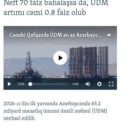
Neft 70 faiz bahalaşsa da, ÜDM
artımı cəmi 0.8 faiz olub
Cənubi Qafqazda ÜDM ən az Azərbaycanda artır: Qonşuları niyə Bakını qabaqlaya bilir?
No media source currently available
Auto
0:00
4:00
240p
2026-cı ilin ilk yarısında Azərbaycanda 65.2
360p
milyard manatlıq ümumi daxili məhsul (ÜDM)
480p
Auto
240p
360p
480p
istehsal edilib.
720p
720p
1080p