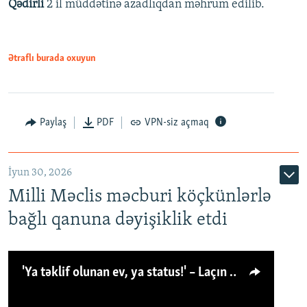
Qədirli
2 il müddətinə azadlıqdan məhrum edilib.
Ətraflı burada oxuyun
Paylaş
PDF
VPN-siz açmaq
İyun 30, 2026
Milli Məclis məcburi köçkünlərlə
bağlı qanuna dəyişiklik etdi
'Ya təklif olunan ev, ya status!' – Laçın köçkünü: 'Laçından başqa heç hara!'