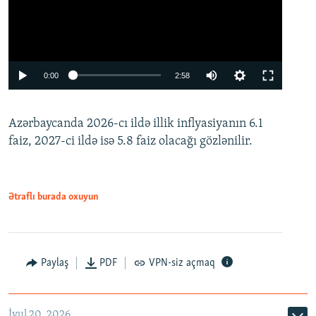
Auto
0:00
2:58
240p
Azərbaycanda 2026-cı ildə illik inflyasiyanın 6.1
360p
faiz, 2027-ci ildə isə 5.8 faiz olacağı gözlənilir.
480p
720p
1080p
Ətraflı burada oxuyun
Paylaş
PDF
VPN-siz açmaq
İyul 20, 2026
Auto
240p
360p
480p