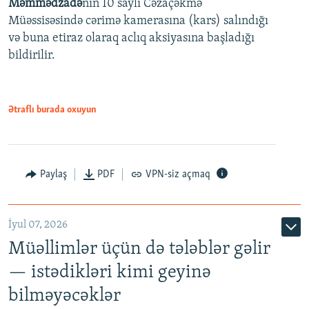
Məmmədzadə
nin 10 saylı Cəzaçəkmə
720p
Müəssisəsində cərimə kamerasına (kars) salındığı
720p
1080p
və buna etiraz olaraq aclıq aksiyasına başladığı
1080p
bildirilir.
Ətraflı burada oxuyun
Paylaş
PDF
VPN-siz açmaq
İyul 07, 2026
Müəllimlər üçün də tələblər gəlir
— istədikləri kimi geyinə
bilməyəcəklər