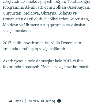
çərçivəsində əməkdaşlıq edir. «Şərq Tərəfdaşlığı»
Proqramına Aİ-nin altı qonşu ölkəsi -Azərbaycan,
Gürcüstan, Moldova, Ukrayna, Belarus və
Ermənistan daxil olub. Bu ölkələrdən Gürcüstan,
Moldova və Ukrayna artıq qurumla assosiasiya
sazişi imzalayıb.
2017-ci ilin noyabrında isə Aİ ilə Ermənistan
arasında tərəfdaşlıq sazişi bağlanıb.
Azərbaycanla belə danışıqlar hələ 2017-ci ilin
fevralından başlayıb. Hələlik saziş imzalanmayıb.
Paylaş
VPN-siz açmaq