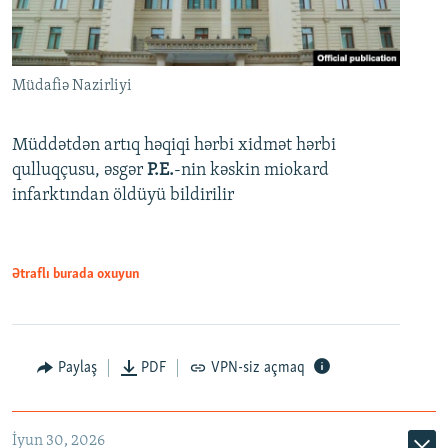
Müdafiə Nazirliyi
Müddətdən artıq həqiqi hərbi xidmət hərbi
qulluqçusu, əsgər
P.E.
-nin kəskin miokard
infarktından öldüyü bildirilir
Ətraflı burada oxuyun
Paylaş
PDF
VPN-siz açmaq
İyun 30, 2026