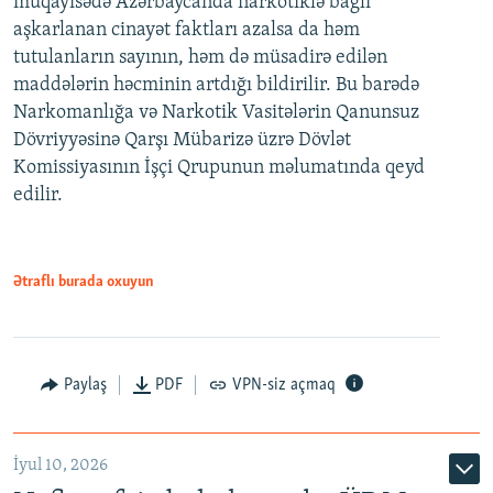
müqayisədə Azərbaycanda narkotiklə bağlı
aşkarlanan cinayət faktları azalsa da həm
tutulanların sayının, həm də müsadirə edilən
maddələrin həcminin artdığı bildirilir. Bu barədə
Narkomanlığa və Narkotik Vasitələrin Qanunsuz
Dövriyyəsinə Qarşı Mübarizə üzrə Dövlət
Komissiyasının İşçi Qrupunun məlumatında qeyd
edilir.
Ətraflı burada oxuyun
Paylaş
PDF
VPN-siz açmaq
İyul 10, 2026