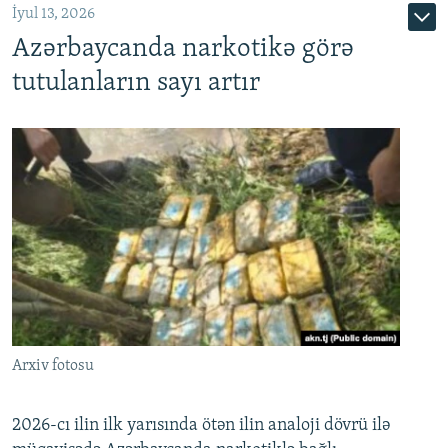
İyul 13, 2026
Azərbaycanda narkotikə görə
tutulanların sayı artır
Arxiv fotosu
2026-cı ilin ilk yarısında ötən ilin analoji dövrü ilə