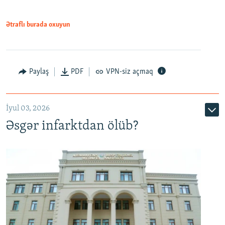
Ətraflı burada oxuyun
Auto
240p
360p
480p
Paylaş
PDF
VPN-siz açmaq
720p
1080p
İyul 03, 2026
Əsgər infarktdan ölüb?