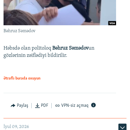
Bəhruz Səmədov
Həbsdə olan politoloq
Bəhruz Səmədov
un
gözlərinin zəiflədiyi bildirilir.
Ətraflı burada oxuyun
Paylaş
PDF
VPN-siz açmaq
İyul 09, 2026