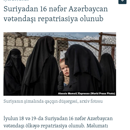
Suriyadan 16 nəfər Azərbaycan
720p
1080p
vətəndaşı repatriasiya olunub
Suriyanın şimalında qaçqın düşərgəsi, arxiv fotosu
İyulun 18 və 19-da Suriyadan 16 nəfər Azərbaycan
vətəndaşı ölkəyə repatriasiya olunub. Məlumatı