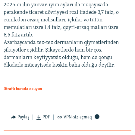
2025-ci ilin yanvar-iyun ayları ilə müqayisədə
pərakəndə ticarət dövriyyəsi real ifadədə 3,7 faiz, o
cümlədən ərzaq məhsulları, içkilər və tütün
məmulatları üzrə 1,4 faiz, qeyri-ərzaq malları üzrə
6,5 faiz artıb.
Azərbaycanda tez-tez dərmanların qiymətlərindən
şikayətlər eşidilir. Şikayətlərdə həm bir çox
dərmanların keyfiyyətsiz olduğu, həm də qonşu
ölkələrlə müqayisədə kəskin baha olduğu deyilir.
Ətraflı burada oxuyun
Paylaş
PDF
VPN-siz açmaq