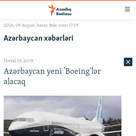
Keçid
linkləri
Əsas
2026, 09 Avqust, bazar, Bakı vaxtı 17:59
məzmuna
GÜNDƏM
Azərbaycan xəbərləri
qayıt
#İZAHLA
Əsas
KORRUPSIOMETR
naviqasiyaya
Fevral 19, 2019
qayıt
#ƏSLINDƏ
Axtarışa
Azərbaycan yeni 'Boeing'lər
FƏRQƏ BAX
keç
alacaq
QANUNI DOĞRU
ARAŞDIRMA
MULTIMEDIA
RADIO ARXIV
VIDEO
HAQQIMIZDA
FOTOQALEREYA
OXU ZALI