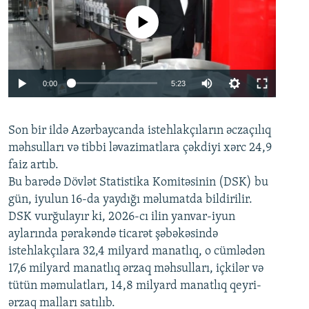
No media source currently available
Auto
0:00
5:23
240p
Son bir ildə Azərbaycanda istehlakçıların
360p
əczaçılıq
məhsulları və tibbi ləvazimatlara çəkdiyi xərc 24,9
480p
Auto
240p
360p
480p
faiz artıb.
720p
Bu barədə Dövlət Statistika Komitəsinin (DSK) bu
720p
1080p
gün, iyulun 16-da yaydığı məlumatda bildirilir.
1080p
DSK vurğulayır ki, 2026-cı ilin yanvar-iyun
aylarında pərakəndə ticarət şəbəkəsində
istehlakçılara 32,4 milyard manatlıq, o cümlədən
17,6 milyard manatlıq ərzaq məhsulları, içkilər və
tütün məmulatları, 14,8 milyard manatlıq qeyri-
ərzaq malları satılıb.