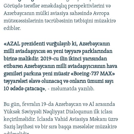
Görüşdə tərəflər əməkdaşlıq perspektivlərini və
Azərbaycanın mülki aviasiya sahəsində Avropa
mütəxəssislərinin təcrübəsinin tətbiqini müzakirə
ediblər.
«AZAL prezidenti vurğulayıb ki, Azərbaycanın
milli aviadaşıyıcısı ən yeni təyyarə parklarından
birinə malikdir. 2019-cu ilin ikinci yarısından
etibarən Azərbaycanın milli aviadaşıyıcısının hava
gəmiləri parkına yeni müasir «Boeing-737 MAX»
təyyarələri əlavə olunacaq və onların ümumi sayı
10 ədədə çatacaq»
, - məlumatda yazılıb.
Bu gün, fevralın 19-da Azərbaycan və Aİ arasında
Yüksək Səviyyəli Nəqliyyat Dialoqunun ilk iclası
keçirilməlidir. İclasda Vahid Aviasiya Məkanı üzrə
Saziş layihəsi və bir sıra başqa məsələlər müzakirə