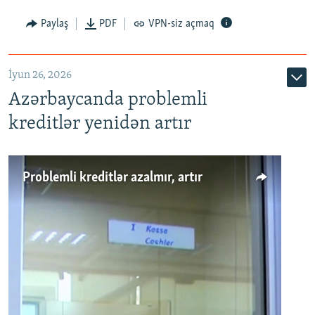
Auto
240p
360p
480p
Paylaş
PDF
VPN-siz açmaq
720p
1080p
İyun 26, 2026
Azərbaycanda problemli
kreditlər yenidən artır
Problemli kreditlər azalmır, artır