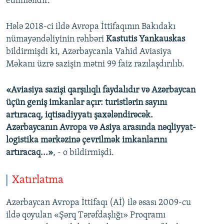
edilməlidir.
Hələ 2018-ci ildə Avropa İttifaqının Bakıdakı
nümayəndəliyinin rəhbəri
Kastutis Yankauskas
bildirmişdi ki, Azərbaycanla Vahid Aviasiya
Məkanı üzrə sazişin mətni 99 faiz razılaşdırılıb.
«Aviasiya sazişi qarşılıqlı faydalıdır və Azərbaycan
üçün geniş imkanlar açır: turistlərin sayını
artıracaq, iqtisadiyyatı şaxələndirəcək.
Azərbaycanın Avropa və Asiya arasında nəqliyyat-
logistika mərkəzinə çevrilmək imkanlarını
artıracaq...»
, - o bildirmişdi.
Xatırlatma
Azərbaycan Avropa İttifaqı (Aİ) ilə əsası 2009-cu
ildə qoyulan «Şərq Tərəfdaşlığı» Proqramı