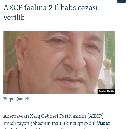
AXCP fəalına 2 il həbs cəzası
verilib
Vüqar Qədirli
Azərbaycan Xalq Cəbhəsi Partiyasının (AXCP)
İmişli rayon şöbəsinin fəalı, ikinci qrup əlil
Vüqar