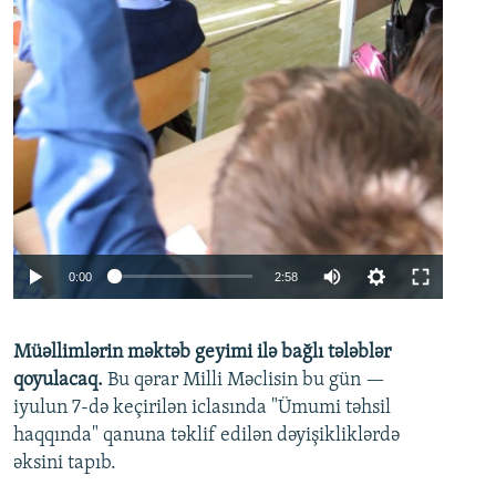
Auto
0:00
2:58
240p
Müəllimlərin məktəb geyimi ilə bağlı tələblər
360p
qoyulacaq.
Bu qərar Milli Məclisin bu gün —
480p
iyulun 7-də keçirilən iclasında "Ümumi təhsil
720p
haqqında" qanuna təklif edilən dəyişikliklərdə
əksini tapıb.
1080p