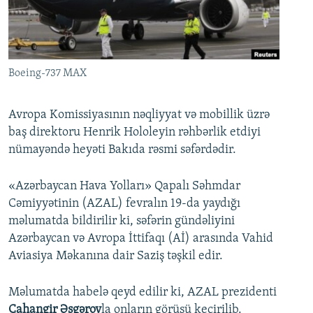
İNFOQRAFIKA
AZƏRBAYCAN ƏDƏBIYYATI KITABXANASI
MISSIYAMIZ
BIZI IZLƏ
KARIKATURA
İSLAM VƏ DEMOKRATIYA
PEŞƏ ETIKASI VƏ JURNALISTIKA STANDARTLARIMIZ
İZ - MƏDƏNIYYƏT PROQRAMI
MATERIALLARIMIZDAN ISTIFADƏ
Boeing-737 MAX
AZADLIQRADIOSU MOBIL TELEFONUNUZDA
RFE/RL-in bütün saytları
BIZIMLƏ ƏLAQƏ
Avropa Komissiyasının nəqliyyat və mobillik üzrə
baş direktoru Henrik Hololeyin rəhbərlik etdiyi
XƏBƏR BÜLLETENLƏRIMIZ
nümayəndə heyəti Bakıda rəsmi səfərdədir.
«Azərbaycan Hava Yolları» Qapalı Səhmdar
Cəmiyyətinin (AZAL) fevralın 19-da yaydığı
məlumatda bildirilir ki, səfərin gündəliyini
Azərbaycan və Avropa İttifaqı (Aİ) arasında Vahid
Aviasiya Məkanına dair Saziş təşkil edir.
Məlumatda habelə qeyd edilir ki, AZAL prezidenti
Cahangir Əsgərov
la onların görüşü keçirilib.