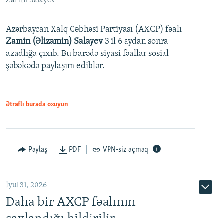
Zamin Salayev
Azərbaycan Xalq Cəbhəsi Partiyası (AXCP) fəalı
Zamin (Əlizamin) Salayev
3 il 6 aydan sonra
azadlığa çıxıb. Bu barədə siyasi fəallar sosial
şəbəkədə paylaşım ediblər.
Ətraflı burada oxuyun
Paylaş
PDF
VPN-siz açmaq
İyul 31, 2026
Daha bir AXCP fəalının