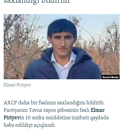
saxlandığı bildirilir
Elmar Piriyev
AXCP daha bir fəalının saxlandığını bildirib.
Partiyanın Tovuz rayon şöbəsinin fəalı
Elmar
Piriyev
in 10 sutka müddətinə inzibati qaydada
həbs edildiyi açıqlanıb.