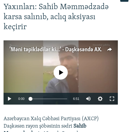
Yaxınları: Sahib Məmmədzadə
karsa salınıb, aclıq aksiyası
keçirir
'Məni təpiklədilər ki...' - Daşkəsəndə AXCP fəalının yaxınları onun həbsinə etiraz edirlər
No media source currently available
Auto
0:00
6:51
240p
Azərbaycan Xalq Cəbhəsi Partiyası (AXCP)
360p
Daşkəsən rayon şöbəsinin sədri
Sahib
480p
Auto
240p
360p
480p