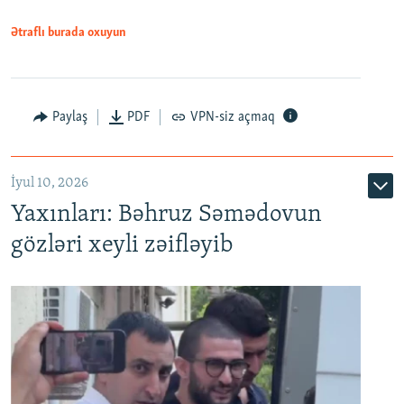
1080p
Ətraflı burada oxuyun
Paylaş
PDF
VPN-siz açmaq
İyul 10, 2026
Yaxınları: Bəhruz Səmədovun
gözləri xeyli zəifləyib