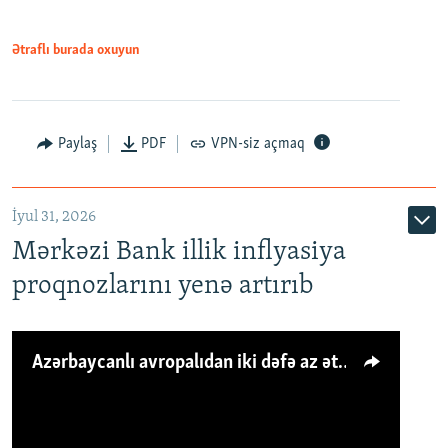
Ətraflı burada oxuyun
Paylaş
PDF
VPN-siz açmaq
İyul 31, 2026
Mərkəzi Bank illik inflyasiya
proqnozlarını yenə artırıb
Azərbaycanlı avropalıdan iki dəfə az ət yeyir, amma... 'Qiymət artımı qaçılmazdır'