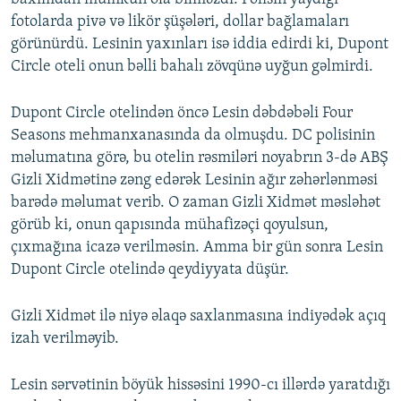
fotolarda pivə və likör şüşələri, dollar bağlamaları
görünürdü. Lesinin yaxınları isə iddia edirdi ki, Dupont
Circle oteli onun bəlli bahalı zövqünə uyğun gəlmirdi.
Dupont Circle otelindən öncə Lesin dəbdəbəli Four
Seasons mehmanxanasında da olmuşdu. DC polisinin
məlumatına görə, bu otelin rəsmiləri noyabrın 3-də ABŞ
Gizli Xidmətinə zəng edərək Lesinin ağır zəhərlənməsi
barədə məlumat verib. O zaman Gizli Xidmət məsləhət
görüb ki, onun qapısında mühafizəçi qoyulsun,
çıxmağına icazə verilməsin. Amma bir gün sonra Lesin
Dupont Circle otelində qeydiyyata düşür.
Gizli Xidmət ilə niyə əlaqə saxlanmasına indiyədək açıq
izah verilməyib.
Lesin sərvətinin böyük hissəsini 1990-cı illərdə yaratdığı