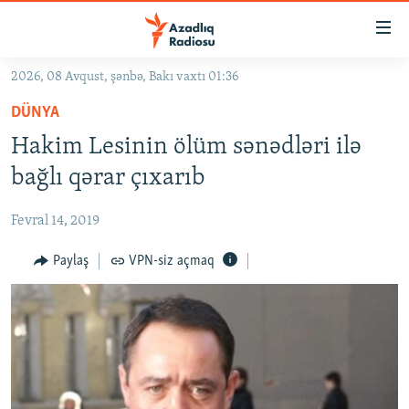
Keçid
linkləri
Əsas
2026, 08 Avqust, şənbə, Bakı vaxtı 01:36
məzmuna
GÜNDƏM
DÜNYA
qayıt
#İZAHLA
Əsas
Hakim Lesinin ölüm sənədləri ilə
KORRUPSIOMETR
naviqasiyaya
bağlı qərar çıxarıb
qayıt
#ƏSLINDƏ
Axtarışa
Fevral 14, 2019
FƏRQƏ BAX
keç
QANUNI DOĞRU
Paylaş
VPN-siz açmaq
ARAŞDIRMA
MULTIMEDIA
RADIO ARXIV
VIDEO
HAQQIMIZDA
FOTOQALEREYA
OXU ZALI