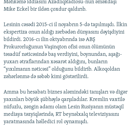
Məhkəmə iddiasını AzadlıqRadiosu-nun əməkdaşı
Mike Eckel bir ildən çoxdur qaldırıb.
Lesinin cəsədi 2015-ci il noyabrın 5-də tapılmışdı. İlkin
ekspertiza onun aldığı zərbədən dünyasını dəyişdiyini
bildirdi. 2016-cı ilin oktyabrında isə ABŞ
Prokurorluğunun Vaşinqton ofisi onun ölümünün
təsadüf nəticəsində baş verdiyini, boynundan, aşağı-
yuxarı ətraflarından xəsarət aldığını, bunların
“yıxılmanın nəticəsi” olduğunu bildirib. Alkoqoldan
zəhərlənmə də səbəb kimi göstərilirdi.
Amma bu hesabatı biznes aləmindəki tanışları və digər
yaxınları böyük şübhəylə qarşıladılar. Kremlin vaxtilə
nüfuzlu, zəngin adamı olam Lesin Rusiyanın müstəqil
mediaya təzyiqlərində, RT beynəlxalq televiziyasını
yaratmasında həlledici rol oynamışdı.