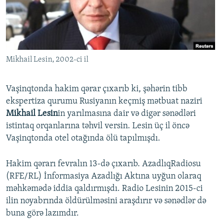
İNFOQRAFIKA
AZƏRBAYCAN ƏDƏBIYYATI KITABXANASI
MISSIYAMIZ
BIZI IZLƏ
KARIKATURA
İSLAM VƏ DEMOKRATIYA
PEŞƏ ETIKASI VƏ JURNALISTIKA STANDARTLARIMIZ
İZ - MƏDƏNIYYƏT PROQRAMI
MATERIALLARIMIZDAN ISTIFADƏ
Mikhail Lesin, 2002-ci il
AZADLIQRADIOSU MOBIL TELEFONUNUZDA
RFE/RL-in bütün saytları
BIZIMLƏ ƏLAQƏ
Vaşinqtonda hakim qərar çıxarıb ki, şəhərin tibb
XƏBƏR BÜLLETENLƏRIMIZ
ekspertiza qurumu Rusiyanın keçmiş mətbuat naziri
Mikhail Lesin
in yarılmasına dair və digər sənədləri
istintaq orqanlarına təhvil versin. Lesin üç il öncə
Vaşinqtonda otel otağında ölü tapılmışdı.
Hakim qərarı fevralın 13-də çıxarıb. AzadlıqRadiosu
(RFE/RL) İnformasiya Azadlığı Aktına uyğun olaraq
məhkəmədə iddia qaldırmışdı. Radio Lesinin 2015-ci
ilin noyabrında öldürülməsini araşdırır və sənədlər də
buna görə lazımdır.