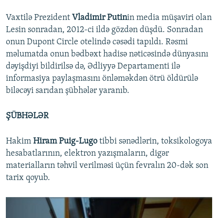
Vaxtilə Prezident
Vladimir Putin
in media müşaviri olan
Lesin sonradan, 2012-ci ildə gözdən düşdü. Sonradan
onun Dupont Circle otelində cəsədi tapıldı. Rəsmi
məlumatda onun bədbəxt hadisə nəticəsində dünyasını
dəyişdiyi bildirilsə də, Ədliyyə Departamenti ilə
informasiya paylaşmasını önləməkdən ötrü öldürülə
biləcəyi sarıdan şübhələr yaranıb.
ŞÜBHƏLƏR
Hakim
Hiram Puig-Lugo
tibbi sənədlərin, toksikologoya
hesabatlarının, elektron yazışmaların, digər
materialların təhvil verilməsi üçün fevralın 20-dək son
tarix qoyub.