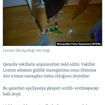
Lesinin ölü tapıldığı otel otağı
Qərarda vəkillərin arqumentləri rədd edilir. Vəkillər
Lesinin ailəsinin gizlilik maraqlarının onun ölümünə
dair ictimai maraqdan üstün olduğunu deyirdiər.
Bu qərardan apellyasiya şikayəti verilib-verilməyəcəyi
bəlli deyil.