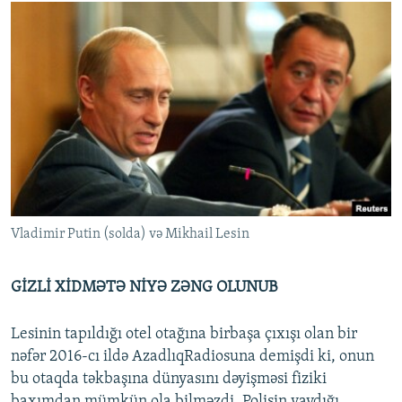
Vladimir Putin (solda) və Mikhail Lesin
GİZLİ XİDMƏTƏ NİYƏ ZƏNG OLUNUB
Lesinin tapıldığı otel otağına birbaşa çıxışı olan bir
nəfər 2016-cı ildə AzadlıqRadiosuna demişdi ki, onun
bu otaqda təkbaşına dünyasını dəyişməsi fiziki
baxımdan mümkün ola bilməzdi. Polisin yaydığı