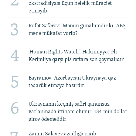
2
ekstradisiyası üçün hələlik müraciət
etməyib
3
Rüfət Səfərov: 'Mənim günahımdır ki, ABŞ
mənə mükafat verib?'
4
'Human Rights Watch': Hakimiyyət Əli
Kərimliyə qarşı pis rəftara son qoymalıdır
5
Bayramov: Azərbaycan Ukraynaya qaz
tədarük etməyə hazırdır
6
Ukraynanın keçmiş səfiri qanunsuz
varlanmada ittiham olunur: 134 min dollar
girov ödəməlidir
Zamin Salayev azadlığa çıxıb