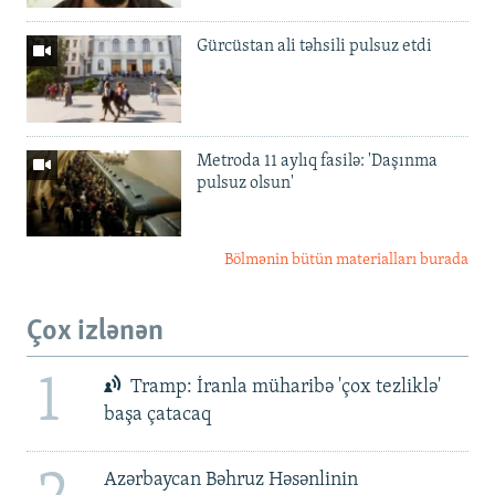
Gürcüstan ali təhsili pulsuz etdi
Metroda 11 aylıq fasilə: 'Daşınma
pulsuz olsun'
Bölmənin bütün materialları burada
Çox izlənən
1
Tramp: İranla müharibə 'çox tezliklə'
başa çatacaq
Azərbaycan Bəhruz Həsənlinin