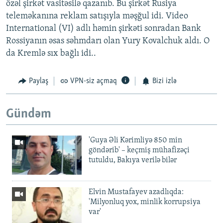
özəl şirkət vasitəsilə qazanıb. Bu şirkət Rusiya
teleməkanına reklam satışıyla məşğul idi. Video
International (VI) adlı həmin şirkəti sonradan Bank
Rossiyanın əsas səhmdarı olan Yury Kovalchuk aldı. O
da Kremlə sıx bağlı idi..
Paylaş
VPN-siz açmaq
Bizi izlə
Gündəm
'Guya Əli Kərimliyə 850 min
göndərib' – keçmiş mühafizəçi
tutuldu, Bakıya verilə bilər
Elvin Mustafayev azadlıqda:
'Milyonluq yox, minlik korrupsiya
var'