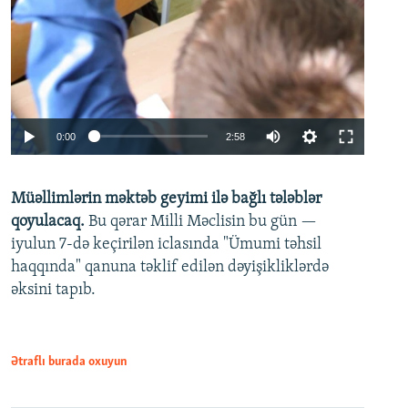
Auto
0:00
2:58
240p
Müəllimlərin məktəb geyimi ilə bağlı tələblər
360p
qoyulacaq.
Bu qərar Milli Məclisin bu gün —
480p
iyulun 7-də keçirilən iclasında "Ümumi təhsil
720p
haqqında" qanuna təklif edilən dəyişikliklərdə
əksini tapıb.
1080p
Ətraflı burada oxuyun