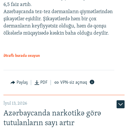
6,5 faiz artıb.
Azərbaycanda tez-tez dərmanların qiymətlərindən
şikayətlər eşidilir. Şikayətlərdə həm bir çox
dərmanların keyfiyyətsiz olduğu, həm də qonşu
ölkələrlə müqayisədə kəskin baha olduğu deyilir.
Ətraflı burada oxuyun
Paylaş
PDF
VPN-siz açmaq
İyul 13, 2026
Azərbaycanda narkotikə görə
tutulanların sayı artır