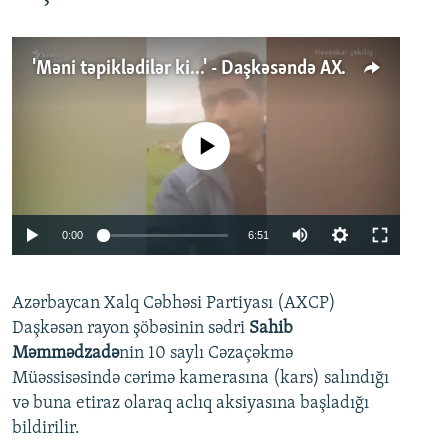
'Məni təpiklədilər ki...' - Daşkəsəndə AXCP fəalının yaxınları onun həbsinə etiraz edirlər
No media source currently available
Auto
0:00
6:51
240p
Azərbaycan Xalq Cəbhəsi Partiyası (AXCP)
360p
Daşkəsən rayon şöbəsinin sədri
Sahib
480p
Auto
240p
360p
480p
Məmmədzadə
nin 10 saylı Cəzaçəkmə
720p
Müəssisəsində cərimə kamerasına (kars) salındığı
720p
1080p
və buna etiraz olaraq aclıq aksiyasına başladığı
1080p
bildirilir.