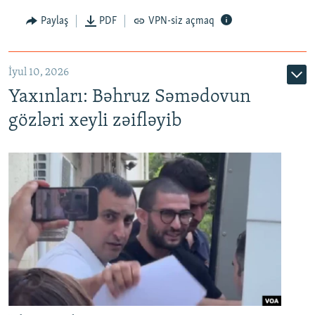
Paylaş
PDF
VPN-siz açmaq
İyul 10, 2026
Yaxınları: Bəhruz Səmədovun
gözləri xeyli zəifləyib