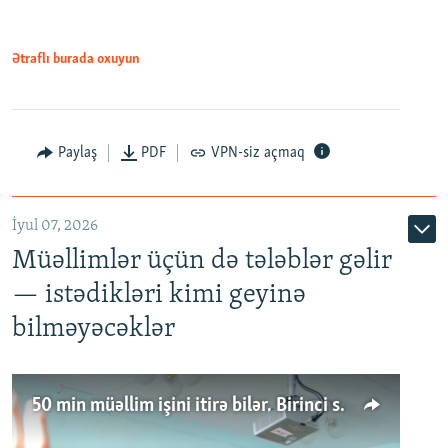
Ətraflı burada oxuyun
Paylaş
PDF
VPN-siz açmaq
İyul 07, 2026
Müəllimlər üçün də tələblər gəlir
— istədikləri kimi geyinə
bilməyəcəklər
50 min müəllim işini itirə bilər. Birinci sinfə gedənlər azalır