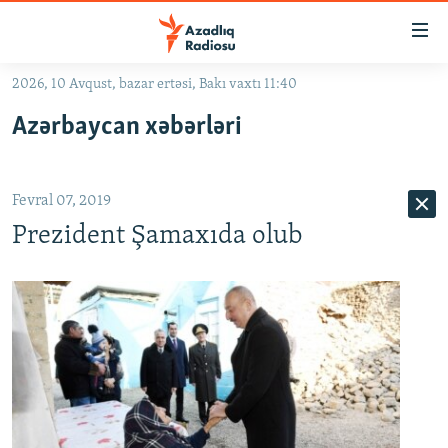
Keçid
linkləri
Əsas
2026, 10 Avqust, bazar ertəsi, Bakı vaxtı 11:40
məzmuna
GÜNDƏM
Azərbaycan xəbərləri
qayıt
#İZAHLA
Əsas
KORRUPSIOMETR
naviqasiyaya
Fevral 07, 2019
qayıt
#ƏSLINDƏ
Axtarışa
Prezident Şamaxıda olub
FƏRQƏ BAX
keç
QANUNI DOĞRU
ARAŞDIRMA
MULTIMEDIA
RADIO ARXIV
VIDEO
HAQQIMIZDA
FOTOQALEREYA
OXU ZALI