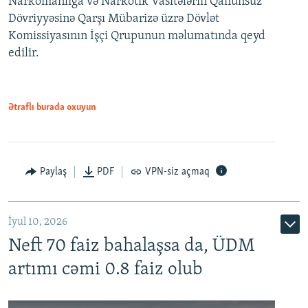
Narkomanlığa və Narkotik Vasitələrin Qanunsuz
Dövriyyəsinə Qarşı Mübarizə üzrə Dövlət
Komissiyasının İşçi Qrupunun məlumatında qeyd
edilir.
Ətraflı burada oxuyun
Paylaş
PDF
VPN-siz açmaq
İyul 10, 2026
Neft 70 faiz bahalaşsa da, ÜDM
artımı cəmi 0.8 faiz olub