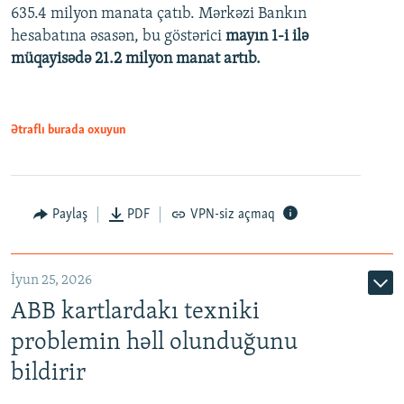
635.4 milyon manata çatıb. Mərkəzi Bankın
720p
hesabatına əsasən, bu göstərici
mayın 1-i ilə
müqayisədə 21.2 milyon manat artıb.
1080p
Ətraflı burada oxuyun
Auto
240p
360p
480p
Paylaş
PDF
VPN-siz açmaq
720p
1080p
İyun 25, 2026
ABB kartlardakı texniki
problemin həll olunduğunu
bildirir