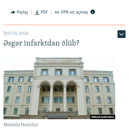
Auto
240p
360p
480p
Paylaş
PDF
VPN-siz açmaq
720p
1080p
İyul 03, 2026
Əsgər infarktdan ölüb?
Müdafiə Nazirliyi