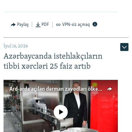
Paylaş
PDF
VPN-siz açmaq
İyul 16, 2026
Azərbaycanda istehlakçıların
tibbi xərcləri 25 faiz artıb
Ard-arda açılan dərman zavodları ölkənin tələbatını ödəyirmi?
No media source currently available