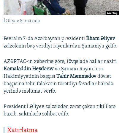
İNFOQRAFIKA
AZƏRBAYCAN ƏDƏBIYYATI KITABXANASI
MISSIYAMIZ
BIZI IZLƏ
KARIKATURA
İSLAM VƏ DEMOKRATIYA
PEŞƏ ETIKASI VƏ JURNALISTIKA STANDARTLARIMIZ
İ.Əliyev Şamaxıda
İZ - MƏDƏNIYYƏT PROQRAMI
MATERIALLARIMIZDAN ISTIFADƏ
AZADLIQRADIOSU MOBIL TELEFONUNUZDA
RFE/RL-in bütün saytları
Fevralın 7-də Azərbaycan prezidenti
İlham Əliyev
zəlzələnin baş verdiyi rayonlardan Şamaxıya gəlib.
BIZIMLƏ ƏLAQƏ
XƏBƏR BÜLLETENLƏRIMIZ
AZƏRTAC-ın xəbərinə görə, fövqəladə hallar naziri
Kəmaləddin Heydərov
və Şamaxı Rayon İcra
Hakimiyyətinin başçısı
Tahir Məmmədov
dövlət
başçısına təbii fəlakətin törətdiyi fəsadlar barədə
yerində məlumat verib.
Prezident İ.Əliyev zəlzələdən zərər çəkən tikililərə
baxıb, sakinlərlə söhbət edib.
Xatırlatma