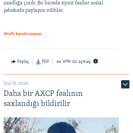
azadlığa çıxıb. Bu barədə siyasi fəallar sosial
şəbəkədə paylaşım ediblər.
Ətraflı burada oxuyun
Paylaş
PDF
VPN-siz açmaq
İyul 31, 2026
Daha bir AXCP fəalının
saxlandığı bildirilir