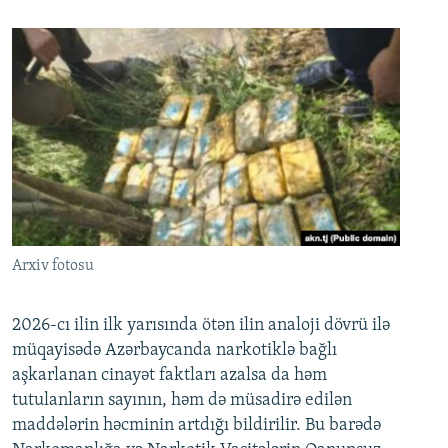
Arxiv fotosu
2026-cı ilin ilk yarısında ötən ilin analoji dövrü ilə
müqayisədə Azərbaycanda narkotiklə bağlı
aşkarlanan cinayət faktları azalsa da həm
tutulanların sayının, həm də müsadirə edilən
maddələrin həcminin artdığı bildirilir. Bu barədə