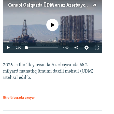
Cənubi Qafqazda ÜDM ən az Azərbaycanda artır: Qonşuları niyə Bakını qabaqlaya bilir?
No media source currently available
Auto
0:00
4:00
240p
2026-cı ilin ilk yarısında Azərbaycanda 65.2
360p
milyard manatlıq ümumi daxili məhsul (ÜDM)
480p
Auto
240p
360p
480p
istehsal edilib.
720p
720p
1080p
1080p
Ətraflı burada oxuyun