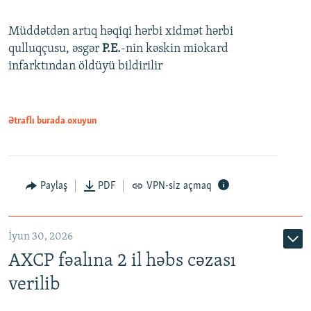
Müddətdən artıq həqiqi hərbi xidmət hərbi
qulluqçusu, əsgər
P.E.
-nin kəskin miokard
infarktından öldüyü bildirilir
Ətraflı burada oxuyun
Paylaş
PDF
VPN-siz açmaq
İyun 30, 2026
AXCP fəalına 2 il həbs cəzası
verilib