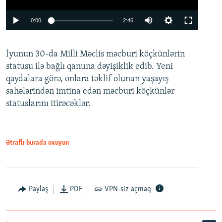
Auto
0:00
2:46
240p
İyunun 30-da Milli Məclis məcburi köçkünlərin
360p
statusu ilə bağlı qanuna dəyişiklik edib. Yeni
480p
qaydalara görə, onlara təklif olunan yaşayış
720p
sahələrindən imtina edən məcburi köçkünlər
statuslarını itirəcəklər.
1080p
Ətraflı burada oxuyun
Auto
240p
360p
480p
Paylaş
PDF
VPN-siz açmaq
720p
1080p