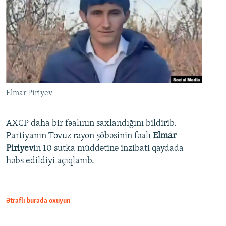
Elmar Piriyev
AXCP daha bir fəalının saxlandığını bildirib.
Partiyanın Tovuz rayon şöbəsinin fəalı
Elmar
Piriyev
in 10 sutka müddətinə inzibati qaydada
həbs edildiyi açıqlanıb.
Ətraflı burada oxuyun