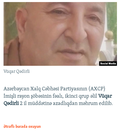
Vüqar Qədirli
Azərbaycan Xalq Cəbhəsi Partiyasının (AXCP)
İmişli rayon şöbəsinin fəalı, ikinci qrup əlil
Vüqar
Qədirli
2 il müddətinə azadlıqdan məhrum edilib.
Ətraflı burada oxuyun