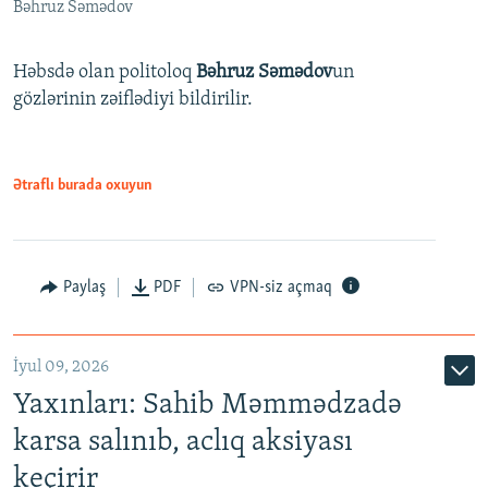
Bəhruz Səmədov
Həbsdə olan politoloq
Bəhruz Səmədov
un
gözlərinin zəiflədiyi bildirilir.
Ətraflı burada oxuyun
Paylaş
PDF
VPN-siz açmaq
İyul 09, 2026
Yaxınları: Sahib Məmmədzadə
karsa salınıb, aclıq aksiyası
keçirir