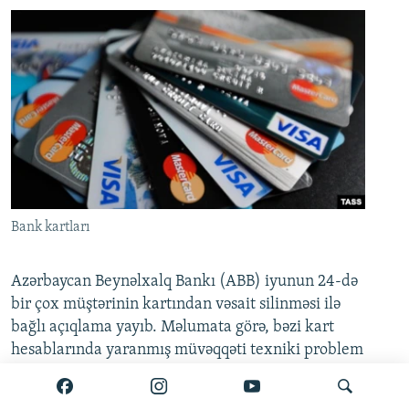
Bank kartları
Azərbaycan Beynəlxalq Bankı (ABB) iyunun 24-də
bir çox müştərinin kartından vəsait silinməsi ilə
bağlı açıqlama yayıb. Məlumata görə, bəzi kart
hesablarında yaranmış müvəqqəti texniki problem
artıq tam aradan qaldırılıb.