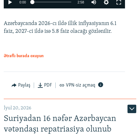
Auto
0:00
2:58
240p
Azərbaycanda 2026-cı ildə illik inflyasiyanın 6.1
360p
faiz, 2027-ci ildə isə 5.8 faiz olacağı gözlənilir.
480p
720p
1080p
Ətraflı burada oxuyun
Paylaş
PDF
VPN-siz açmaq
İyul 20, 2026
Auto
240p
360p
480p
Suriyadan 16 nəfər Azərbaycan
720p
1080p
vətəndaşı repatriasiya olunub