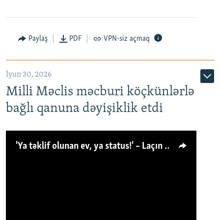
Paylaş
PDF
VPN-siz açmaq
İyun 30, 2026
Milli Məclis məcburi köçkünlərlə
bağlı qanuna dəyişiklik etdi
'Ya təklif olunan ev, ya status!' – Laçın köçkünü: 'Laçından başqa heç hara!'