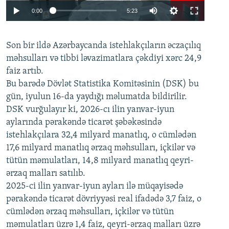
Auto
0:00
5:23
240p
Son bir ildə Azərbaycanda istehlakçıların
360p
əczaçılıq
məhsulları və tibbi ləvazimatlara çəkdiyi xərc 24,9
480p
Auto
240p
360p
480p
faiz artıb.
720p
Bu barədə Dövlət Statistika Komitəsinin (DSK) bu
720p
1080p
gün, iyulun 16-da yaydığı məlumatda bildirilir.
1080p
DSK vurğulayır ki, 2026-cı ilin yanvar-iyun
aylarında pərakəndə ticarət şəbəkəsində
istehlakçılara 32,4 milyard manatlıq, o cümlədən
17,6 milyard manatlıq ərzaq məhsulları, içkilər və
tütün məmulatları, 14,8 milyard manatlıq qeyri-
ərzaq malları satılıb.
2025-ci ilin yanvar-iyun ayları ilə müqayisədə
pərakəndə ticarət dövriyyəsi real ifadədə 3,7 faiz, o
cümlədən ərzaq məhsulları, içkilər və tütün
məmulatları üzrə 1,4 faiz, qeyri-ərzaq malları üzrə