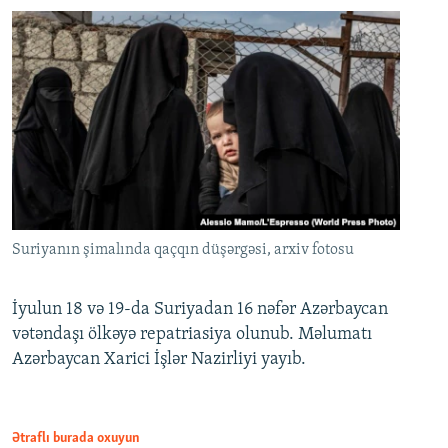
Suriyanın şimalında qaçqın düşərgəsi, arxiv fotosu
İyulun 18 və 19-da Suriyadan 16 nəfər Azərbaycan
vətəndaşı ölkəyə repatriasiya olunub. Məlumatı
Azərbaycan Xarici İşlər Nazirliyi yayıb.
Ətraflı burada oxuyun