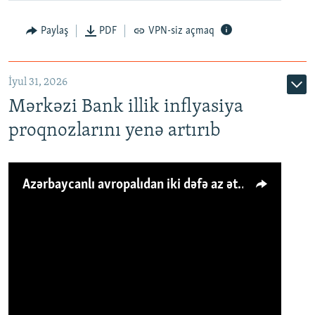
Paylaş
PDF
VPN-siz açmaq
İyul 31, 2026
Mərkəzi Bank illik inflyasiya
proqnozlarını yenə artırıb
Azərbaycanlı avropalıdan iki dəfə az ət yeyir, amma... 'Qiymət artımı qaçılmazdır'