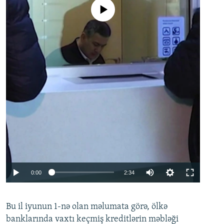
No media source currently available
Auto
0:00
2:34
240p
Bu il iyunun 1-nə olan məlumata görə, ölkə
360p
banklarında vaxtı keçmiş kreditlərin məbləği
480p