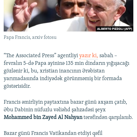
Papa Francis, arxiv fotosu
“The Associated Press” agentliyi
yazır ki,
sabah –
fevralın 5-də Papa ayininə 135 min dindarın yığışacağı
gözlənir ki, bu, xristian inancının Ərəbistan
yarımadasında indiyədək görünməmiş bir formada
göstərisidir.
Francis əmirliyin paytaxtına bazar günü axşam çatıb,
Əbu Dabinin nüfuzlu vəliəhd şahzadəsi şeyx
Mohammed bin Zayed Al Nahyan
tərəfindən qarşılanıb.
Bazar günü Francis Vatikandan etdiyi qəfil