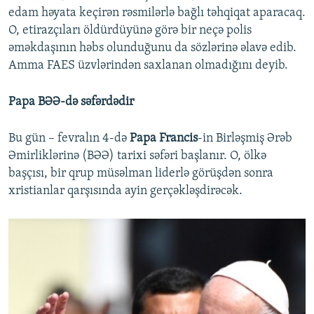
edam həyata keçirən rəsmilərlə bağlı təhqiqat aparacaq.
O, etirazçıları öldürdüyünə görə bir neçə polis
əməkdaşının həbs olunduğunu da sözlərinə əlavə edib.
Amma FAES üzvlərindən saxlanan olmadığını deyib.
Papa BƏƏ-də səfərdədir
Bu gün – fevralın 4-də
Papa Francis
-in Birləşmiş Ərəb
Əmirliklərinə (BƏƏ) tarixi səfəri başlanır. O, ölkə
başçısı, bir qrup müsəlman liderlə görüşdən sonra
xristianlar qarşısında ayin gerçəkləşdirəcək.