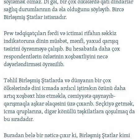
söyləmək olmaz. Di gəl, bir çox ölkələrdə qatı dindarlar
sağlıq durumlarının da əla olduğunu söyləyib. Bircə
Birləşmiş Ştatlar istisnadır.
Pew tədqiqatçıları fərdi və ictimai rifahın səkkiz
indikatoruna dinin müsbət, mənfi, yaxud qarışıq
təsirini öyrənməyə çalışıb. Bu hesabatda daha çox
respondentlərin özlərinin xoşbəxtliyini necə
dəyərləndirməsi öyrənilib.
Təhlil Birləşmiş Ştatlarda və dünyanın bir çox
ölkələrində dini icmada ardıcıl iştirakın özünü daha
artıq xoşbəxt hiss etməklə, cəmiyyətə qaynayıb-
qarışmaqla aşkar əlaqəsini üzə çıxarıb. Seçkiyə getmək,
icma qruplarına, digər könüllü təşkilatlara qoşulmaq da
bu sıradadır.
Buradan belə bir nəticə çıxır ki, Birləşmiş Ştatlar kimi