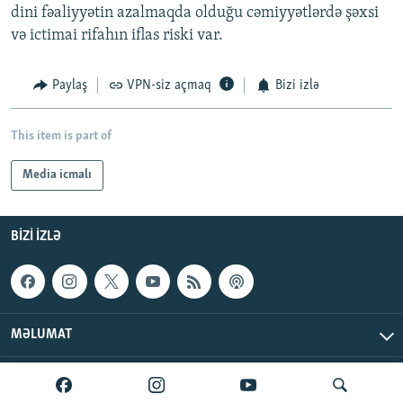
dini fəaliyyətin azalmaqda olduğu cəmiyyətlərdə şəxsi
və ictimai rifahın iflas riski var.
Paylaş
VPN-siz açmaq
Bizi izlə
This item is part of
Media icmalı
BIZI IZLƏ
MƏLUMAT
AzadlıqRadiosu © 2026 Inc. | Bütün hüquqlar qorunur