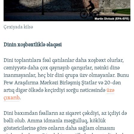
Çexiyada kilsə
Dinin xoşbəxtliklə əlaqəsi
Dini toplantılara fəal qatılanlar daha xoşbəxt olurlar,
cəmiyyətə daha çox qaynayıb qarışırlar, nəinki dinə
inanmayanlar, heç bir dini qrupa üzv olmayanlar. Bunu
Pew Araşdırma Mərkəzi Birləşmiş Ştatlar və 20-dən
artıq digər ölkədə keçirdiyi sorğu nəticəsində
üzə
çıxarıb
.
Dini baxımdan fəalların az siqaret çəkdiyi, az içdiyi də
bəlli olub. Amma idmanla məşğulluq, köklük
göstəricilərinə görə onların daha sağlam olmasını