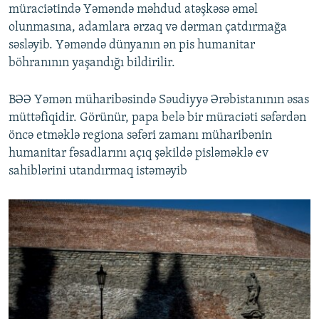
müraciətində Yəməndə məhdud atəşkəsə əməl
olunmasına, adamlara ərzaq və dərman çatdırmağa
səsləyib. Yəməndə dünyanın ən pis humanitar
böhranının yaşandığı bildirilir.
BƏƏ Yəmən müharibəsində Səudiyyə Ərəbistanının əsas
müttəfiqidir. Görünür, papa belə bir müraciəti səfərdən
öncə etməklə regiona səfəri zamanı müharibənin
humanitar fəsadlarını açıq şəkildə pisləməklə ev
sahiblərini utandırmaq istəməyib