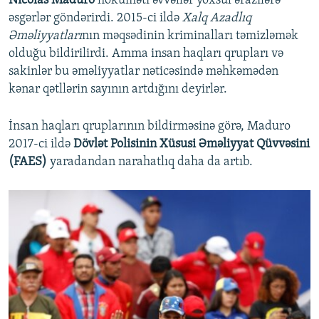
Nicolas Maduro
hökuməti əvvəllər yoxsul ərazilərə
əsgərlər göndərirdi. 2015-ci ildə
Xalq Azadlıq
Əməliyyatları
nın məqsədinin kriminalları təmizləmək
olduğu bildirilirdi. Amma insan haqları qrupları və
sakinlər bu əməliyyatlar nəticəsində məhkəmədən
kənar qətllərin sayının artdığını deyirlər.
İnsan haqları qruplarının bildirməsinə görə, Maduro
2017-ci ildə
Dövlət Polisinin Xüsusi Əməliyyat Qüvvəsini
(FAES)
yaradandan narahatlıq daha da artıb.