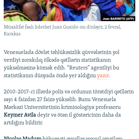
İNFOQRAFIKA
AZƏRBAYCAN ƏDƏBIYYATI KITABXANASI
MISSIYAMIZ
BIZI IZLƏ
KARIKATURA
İSLAM VƏ DEMOKRATIYA
PEŞƏ ETIKASI VƏ JURNALISTIKA STANDARTLARIMIZ
Müxalifət fəalı liderləri Juan Guaido-nu dinləyir, 2 fevral,
İZ - MƏDƏNIYYƏT PROQRAMI
MATERIALLARIMIZDAN ISTIFADƏ
Karakas
AZADLIQRADIOSU MOBIL TELEFONUNUZDA
RFE/RL-in bütün saytları
BIZIMLƏ ƏLAQƏ
Venesuelada dövlət təhlükəsizlik qüvvələrinin yol
verdiyi zorakılıq ölkədə qətllərin statistikanın
XƏBƏR BÜLLETENLƏRIMIZ
yüksəlməsinə kömək edib. “Reuters” agentliyi bu
statistikanın dünyada öndə yer aldığını
yazır
.
2010-2017-ci illərdə polis və ordunun törətdiyi qətllərin
sayı 4 faizdən 27 faizə yüksəlib. Bunu Venesuela
Mərkəzi Universitetinin kriminologiya professoru
Keymer Avila
deyir və ötən il göstəricinin daha da
artdığını bildirir.