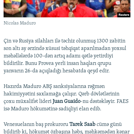
Nicolas Maduro
Çin və Rusiya silahları ilə təchiz olunmuş 1300 zabitin
son altı ay ərzində xüsusi təhqiqat aparılmadan yoxsul
məhəllələrdə 100-dən artıq adamı qətlə yetirdiyi
bildirilir. Bunu Provea yerli insan haqları qrupu
yanvarın 26-da açıqladığı hesabatda qeyd edir.
Hazırda Maduro ABŞ sanksiyalarına rəğmən
hakimiyyətini saxlamağa çalışır. Qərb dövlətlərinin
çoxu müxalifət lideri
Juan Guaido
-nu dəstəkləyir. FAES
isə Maduro hökumətinə sadiqliyi elan edib.
Venesuelanın baş prokuroru
Tarek Saab
cümə günü
bildirib ki, hökumət özbaşına həbs, məhkəmədən kənar