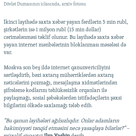
Dövlət Dumasının iclasında, arxiv fotosu
İkinci layihədə saxta xəbər yayan fərdlərin 5 min rubl,
şirkətlərin isə 1 milyon rubl (15 min dollar)
cərimələnməsi təklif olunur. Bu layihədə saxta xəbər
yayan internet mənbələrinin bloklanması məsələsi də
var.
Moskva son beş ildə internet qanunvericiliyini
sərtləşdirib, bəzi axtarış mühərriklərdən axtarış
nəticələrini pozmağı, mesajlaşma xidmətlərindən
şifrələmə kodlarını təhlükəsizlik orqanları ilə
paylaşmağı, sosial şəbəkələrdən istifadəçilərin şəxsi
bilgilərini ölkədə saxlamağı tələb edib.
“Bu qanun layihələri ağılsızlıqdır. Onlar adamların
hakimiyyəti tənqid etməsini necə yasaqlaya bilərlər?”
–