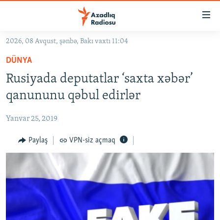
Keçid
linkləri
Əsas
2026, 08 Avqust, şənbə, Bakı vaxtı 11:04
məzmuna
GÜNDƏM
DÜNYA
qayıt
#İZAHLA
Əsas
Rusiyada deputatlar ‘saxta xəbər’
KORRUPSIOMETR
naviqasiyaya
qanununu qəbul edirlər
qayıt
#ƏSLINDƏ
Axtarışa
Yanvar 25, 2019
FƏRQƏ BAX
keç
QANUNI DOĞRU
Paylaş
VPN-siz açmaq
ARAŞDIRMA
MULTIMEDIA
RADIO ARXIV
VIDEO
HAQQIMIZDA
FOTOQALEREYA
OXU ZALI