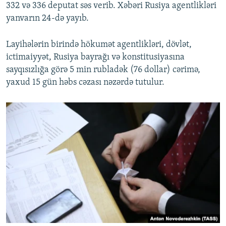
332 və 336 deputat səs verib. Xəbəri Rusiya agentlikləri
yanvarın 24-də yayıb.
Layihələrin birində hökumət agentlikləri, dövlət,
ictimaiyyət, Rusiya bayrağı və konstitusiyasına
sayqısızlığa görə 5 min rubladək (76 dollar) cərimə,
yaxud 15 gün həbs cəzası nəzərdə tutulur.