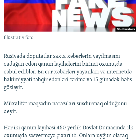
İNFOQRAFIKA
AZƏRBAYCAN ƏDƏBIYYATI KITABXANASI
MISSIYAMIZ
BIZI IZLƏ
KARIKATURA
İSLAM VƏ DEMOKRATIYA
PEŞƏ ETIKASI VƏ JURNALISTIKA STANDARTLARIMIZ
İZ - MƏDƏNIYYƏT PROQRAMI
MATERIALLARIMIZDAN ISTIFADƏ
İllüstrativ foto
AZADLIQRADIOSU MOBIL TELEFONUNUZDA
RFE/RL-in bütün saytları
BIZIMLƏ ƏLAQƏ
Rusiyada deputatlar saxta xəbərlərin yayılmasını
XƏBƏR BÜLLETENLƏRIMIZ
qadağan edən qanun layihələrini birinci oxunuşda
qəbul ediblər. Bu cür xəbərləri yayanları və internetdə
hakimiyyəti təhqir edənləri cərimə və 15 günədək həbs
gözləyir.
Müxalifət məqsədin narazıları susdurmaq olduğunu
deyir.
Hər iki qanun layihəsi 450 yerlik Dövlət Dumasında ilk
oxunuşda səsverməyə çıxarılıb. Onlara uyğun olaraq