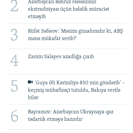
2
Azərbaycan Bəhruz Həsənlinin
ekstradisiyası üçün hələlik müraciət
etməyib
3
Rüfət Səfərov: 'Mənim günahımdır ki, ABŞ
mənə mükafat verib?'
4
Zamin Salayev azadlığa çıxıb
5
'Guya Əli Kərimliyə 850 min göndərib' –
keçmiş mühafizəçi tutuldu, Bakıya verilə
bilər
6
Bayramov: Azərbaycan Ukraynaya qaz
tədarük etməyə hazırdır