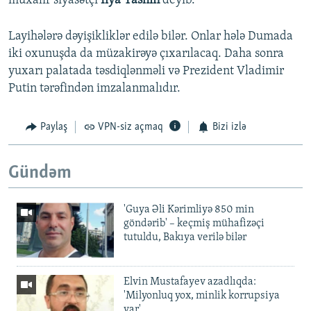
müxalif siyasətçi
Ilya Yashin
deyib.
Layihələrə dəyişikliklər edilə bilər. Onlar hələ Dumada
iki oxunuşda da müzakirəyə çıxarılacaq. Daha sonra
yuxarı palatada təsdiqlənməli və Prezident Vladimir
Putin tərəfindən imzalanmalıdır.
Paylaş
VPN-siz açmaq
Bizi izlə
Gündəm
'Guya Əli Kərimliyə 850 min
göndərib' – keçmiş mühafizəçi
tutuldu, Bakıya verilə bilər
Elvin Mustafayev azadlıqda:
'Milyonluq yox, minlik korrupsiya
var'