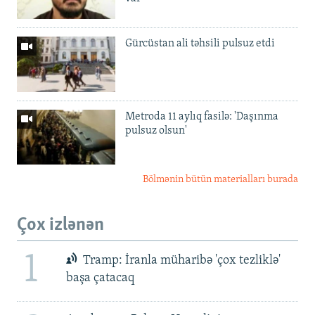
Gürcüstan ali təhsili pulsuz etdi
Metroda 11 aylıq fasilə: 'Daşınma
pulsuz olsun'
Bölmənin bütün materialları burada
Çox izlənən
1
Tramp: İranla müharibə 'çox tezliklə'
başa çatacaq