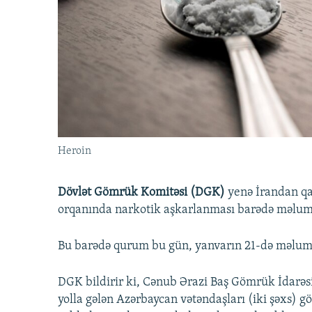
İNFOQRAFIKA
AZƏRBAYCAN ƏDƏBIYYATI KITABXANASI
MISSIYAMIZ
KARIKATURA
İSLAM VƏ DEMOKRATIYA
PEŞƏ ETIKASI VƏ JURNALISTIKA
STANDARTLARIMIZ
İZ - MƏDƏNIYYƏT PROQRAMI
MATERIALLARIMIZDAN ISTIFADƏ
AZADLIQRADIOSU MOBIL TELEFONUNUZDA
BIZIMLƏ ƏLAQƏ
XƏBƏR BÜLLETENLƏRIMIZ
Heroin
Dövlət Gömrük Komitəsi (DGK)
yenə İrandan qa
orqanında narkotik aşkarlanması barədə məlum
Bu barədə qurum bu gün, yanvarın 21-də məluma
DGK bildirir ki, Cənub Ərazi Baş Gömrük İdarə
yolla gələn Azərbaycan vətəndaşları (iki şəxs) 