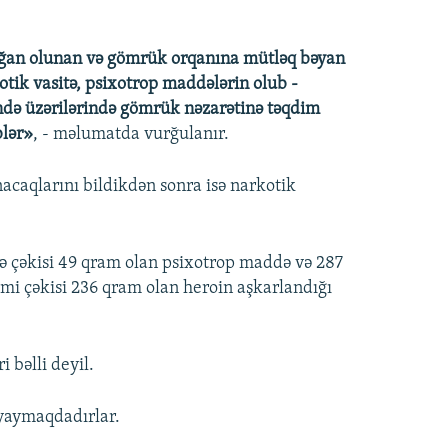
ağan olunan və gömrük orqanına mütləq bəyan
tik vasitə, psixotrop maddələrin olub -
ndə üzərilərində gömrük nəzarətinə təqdim
blər»
, - məlumatda vurğulanır.
caqlarını bildikdən sonra isə narkotik
ə çəkisi 49 qram olan psixotrop maddə və 287
mi çəkisi 236 qram olan heroin aşkarlandığı
 bəlli deyil.
 yaymaqdadırlar.