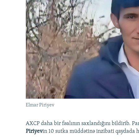
Elmar Piriyev
AXCP daha bir fəalının saxlandığını bildirib. Pa
Piriyev
in 10 sutka müddətinə inzibati qaydada hə