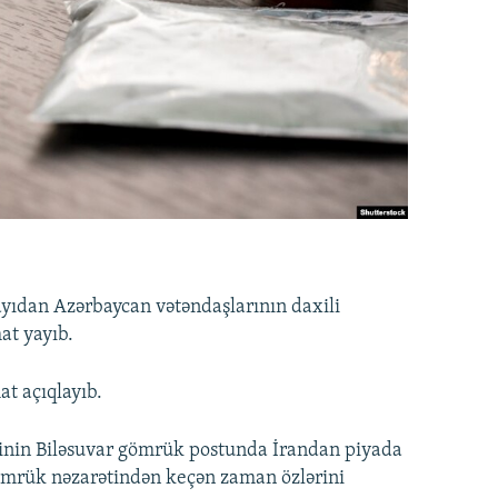
yıdan Azərbaycan vətəndaşlarının daxili
at yayıb.
t açıqlayıb.
sinin Biləsuvar gömrük postunda İrandan piyada
gömrük nəzarətindən keçən zaman özlərini