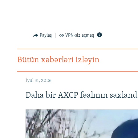
Paylaş
VPN-siz açmaq
Bütün xəbərləri izləyin
İyul 31, 2026
Daha bir AXCP fəalının saxlandığ