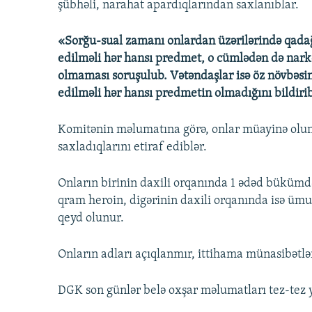
şübhəli, narahat apardıqlarından saxlanıblar.
«Sorğu-sual zamanı onlardan üzərilərində qad
edilməli hər hansı predmet, o cümlədən də narko
olmaması soruşulub. Vətəndaşlar isə öz növbəsi
edilməli hər hansı predmetin olmadığını bildiri
Komitənin məlumatına görə, onlar müayinə oluna
saxladıqlarını etiraf ediblər.
Onların birinin daxili orqanında 1 ədəd bükümd
qram heroin, digərinin daxili orqanında isə ümu
qeyd olunur.
Onların adları açıqlanmır, ittihama münasibətləri
DGK son günlər belə oxşar məlumatları tez-tez