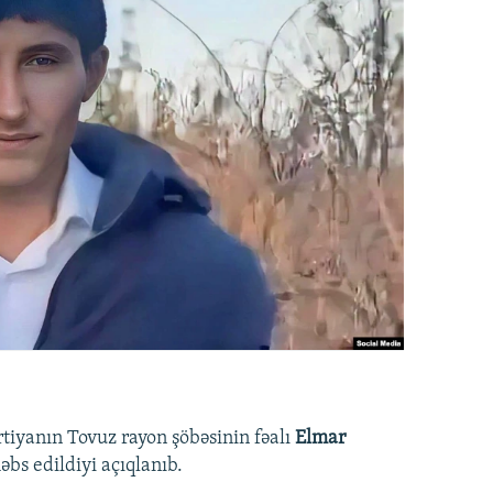
rtiyanın Tovuz rayon şöbəsinin fəalı
Elmar
bs edildiyi açıqlanıb.