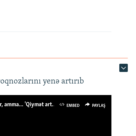
roqnozlarını yenə artırıb
Azərbaycanlı avropalıdan iki dəfə az ət yeyir, amma... 'Qiymət artımı qaçılmazdır'
EMBED
PAYLAŞ