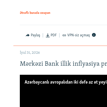
Ətraflı burada oxuyun
Paylaş
PDF
VPN-siz açmaq
İyul 31, 2026
Mərkəzi Bank illik inflyasiya p