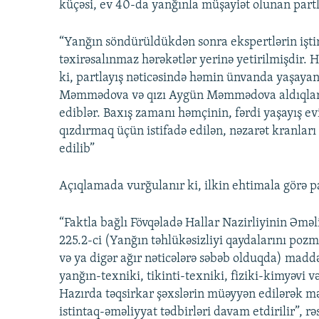
küçəsi, ev 40-da yanğınla müşayiət olunan partl
“Yanğın söndürüldükdən sonra ekspertlərin iştira
təxirəsalınmaz hərəkətlər yerinə yetirilmişdir.
ki, partlayış nəticəsində həmin ünvanda yaşa
Məmmədova və qızı Aygün Məmmədova aldıqları 
ediblər. Baxış zamanı həmçinin, fərdi yaşayış ev
qızdırmaq üçün istifadə edilən, nəzarət kranları
edilib”
Açıqlamada vurğulanır ki, ilkin ehtimala görə pa
“Faktla bağlı Fövqəladə Hallar Nazirliyinin Əməl
225.2-ci (Yanğın təhlükəsizliyi qaydalarını poz
və ya digər ağır nəticələrə səbəb olduqda) maddə
yanğın-texniki, tikinti-texniki, fiziki-kimyəvi 
Hazırda təqsirkar şəxslərin müəyyən edilərək mə
istintaq-əməliyyat tədbirləri davam etdirilir”, r