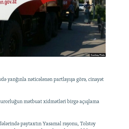
ə yanğınla nəticələnən partlayışa görə, cinayət
okurorluğun mətbuat xidmətləri birgə açıqlama
adələrində paytaxtın Yasamal rayonu, Tolstoy