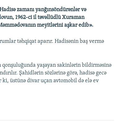
Hadisə zamanı yanğınsöndürənlər və
dovun, 1962-ci il təvəllüdlü Xuraman
Məmmədovanın meyitlərini aşkar edib».
urumlar təhqiqat aparır. Hadisənin baş vermə
in qonşuluğunda yaşayan sakinlərin bildirməsinə
dırılır. Şahidlərin sözlərinə görə, hadisə gecə
r ki, üstünə divar uçan avtomobil də elə ev