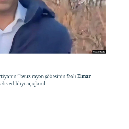
rtiyanın Tovuz rayon şöbəsinin fəalı
Elmar
bs edildiyi açıqlanıb.