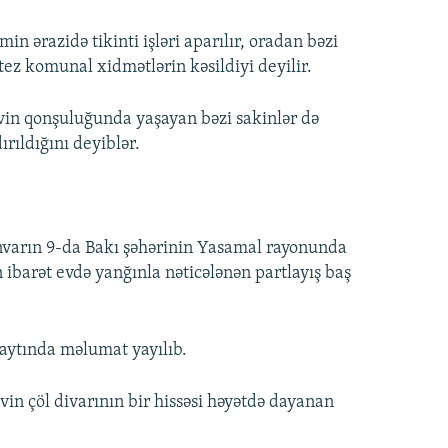
əmin ərazidə tikinti işləri aparılır, oradan bəzi
tez komunal xidmətlərin kəsildiyi deyilir.
evin qonşuluğunda yaşayan bəzi sakinlər də
rıldığını deyiblər.
anvarın 9-da Bakı şəhərinin Yasamal rayonunda
n ibarət evdə yanğınla nəticələnən partlayış baş
aytında məlumat yayılıb.
vin çöl divarının bir hissəsi həyətdə dayanan