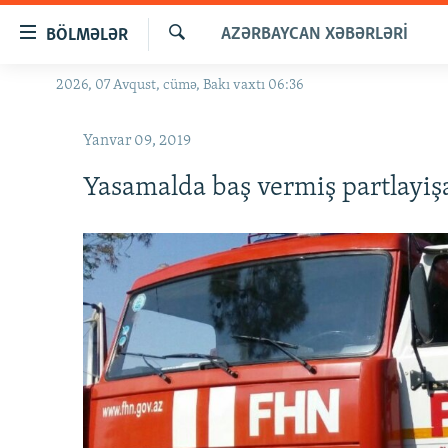
Keçid
AZƏRBAYCAN XƏBƏRLƏRI
BÖLMƏLƏR
linkləri
Axtar
Əsas
2026, 07 Avqust, cümə, Bakı vaxtı 06:36
GÜNDƏM
məzmuna
#İZAHLA
qayıt
Yanvar 09, 2019
Əsas
KORRUPSIOMETR
naviqasiyaya
Yasamalda baş vermiş partlayişa 
#ƏSLINDƏ
qayıt
Axtarışa
FƏRQƏ BAX
keç
QANUNI DOĞRU
ARAŞDIRMA
MULTIMEDIA
RADIO ARXIV
VIDEO
HAQQIMIZDA
FOTOQALEREYA
OXU ZALI