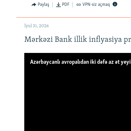
Paylaş
PDF
VPN-siz açmaq
İyul 31, 2026
Mərkəzi Bank illik inflyasiya p