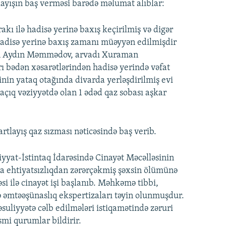
ayışın baş verməsi barədə məlumat alıblar:
kı ilə hadisə yerinə baxış keçirilmiş və digər
 Hadisə yerinə baxış zamanı müəyyən edilmişdir
yan Aydın Məmmədov, arvadı Xuraman
bədən xəsarətlərindən hadisə yerində vəfat
inin yataq otağında divarda yerləşdirilmiş evi
 açıq vəziyyətdə olan 1 ədəd qaz sobası aşkar
rtlayış qaz sızması nəticəsində baş verib.
iyyat-İstintaq İdarəsində Cinayət Məcəlləsinin
ma ehtiyatsızlıqdan zərərçəkmiş şəxsin ölümünə
si ilə cinayət işi başlanıb. Məhkəmə tibbi,
və əmtəəşünaslıq ekspertizaları təyin olunmuşdur.
suliyyətə cəlb edilmələri istiqamətində zəruri
əsmi qurumlar bildirir.