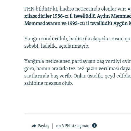
FHN bildirir ki, hadisə nəticəsində ölənlər var:
«
xilasedicilər 1956-cı il təvəllüdlü Aydın Məmmə
Məmmədovanın və 1993-cü il təvəllüdlü Aygün 
Yanğın söndürülüb, hadisə ilə əlaqədar rəsmi q
səbəbi, hələlik, açıqlanmayıb.
Yanğınla nəticələnən partlayışın baş verdiyi ev
görə, həmin ərazidə tez-tez qazın verilməsi dayan
saatlarında baş verib. Onlar üstəlik, qeyd ediblə
sahibinə məxsus olub.
Paylaş
VPN-siz açmaq