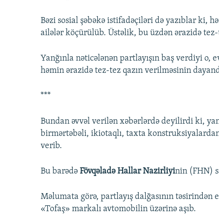
Bəzi sosial şəbəkə istifadəçiləri də yazıblar ki, h
ailələr köçürülüb. Üstəlik, bu üzdən ərazidə tez-
Yanğınla nəticələnən partlayışın baş verdiyi o, 
həmin ərazidə tez-tez qazın verilməsinin dayandı
***
Bundan əvvəl verilən xəbərlərdə deyilirdi ki, y
birmərtəbəli, ikiotaqlı, taxta konstruksiyalarda
verib.
Bu barədə
Fövqəladə Hallar Nazirliyi
nin (FHN) s
Məlumata görə, partlayış dalğasının təsirindən e
«Tofaş» markalı avtomobilin üzərinə aşıb.