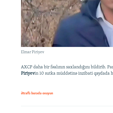
Elmar Piriyev
AXCP daha bir fəalının saxlandığını bildirib. Pa
Piriyev
in 10 sutka müddətinə inzibati qaydada hə
Ətraflı burada oxuyun