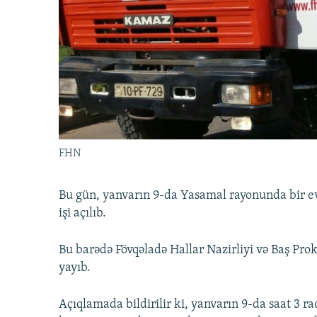
İNFOQRAFIKA
AZƏRBAYCAN ƏDƏBIYYATI KITABXANASI
MISSIYAMIZ
KARIKATURA
İSLAM VƏ DEMOKRATIYA
PEŞƏ ETIKASI VƏ JURNALISTIKA
STANDARTLARIMIZ
İZ - MƏDƏNIYYƏT PROQRAMI
MATERIALLARIMIZDAN ISTIFADƏ
AZADLIQRADIOSU MOBIL TELEFONUNUZDA
BIZIMLƏ ƏLAQƏ
XƏBƏR BÜLLETENLƏRIMIZ
FHN
Bu gün, yanvarın 9-da Yasamal rayonunda bir evd
işi açılıb.
Bu barədə Fövqəladə Hallar Nazirliyi və Baş Pr
yayıb.
Açıqlamada bildirilir ki, yanvarın 9-da saat 3 r