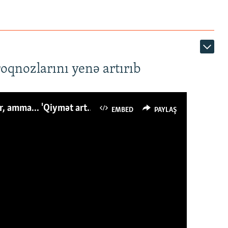
roqnozlarını yenə artırıb
Azərbaycanlı avropalıdan iki dəfə az ət yeyir, amma... 'Qiymət artımı qaçılmazdır'
EMBED
PAYLAŞ