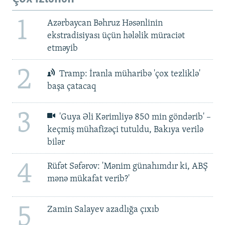
1
Azərbaycan Bəhruz Həsənlinin
ekstradisiyası üçün hələlik müraciət
etməyib
2
Tramp: İranla müharibə 'çox tezliklə'
başa çatacaq
3
'Guya Əli Kərimliyə 850 min göndərib' –
keçmiş mühafizəçi tutuldu, Bakıya verilə
bilər
4
Rüfət Səfərov: 'Mənim günahımdır ki, ABŞ
mənə mükafat verib?'
5
Zamin Salayev azadlığa çıxıb