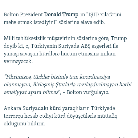
Bolton Prezident
Donald Trump
-ın “İŞİD xilafətini
məhv etmək istədiyini” sözlərinə əlavə edib.
Milli təhlükəsizlik müşavirinin sözlərinə görə, Trump
deyib ki, o, Türkiyənin Suriyada ABŞ əsgərləri ilə
yanaşı savaşan kürdlərə hücum etməsinə imkan
verməyəcək.
“Fikrimizcə, türklər bizimlə tam koordinasiya
olunmayan, Birləşmiş Ştatlarla razılaşdırılmayan hərbi
əməliyyat apara bilməz
”, – Bolton vurğulayıb.
Ankara Suriyadakı kürd yaraqlıların Türkiyədə
terrorçu hesab etdiyi kürd döyüşçülərlə müttəfiq
olduğunu bildirir.