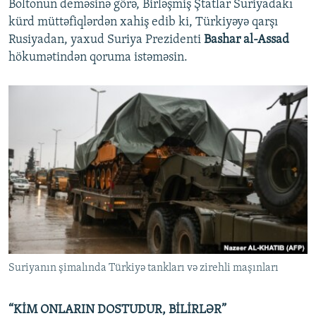
Boltonun deməsinə görə, Birləşmiş Ştatlar Suriyadakı
kürd müttəfiqlərdən xahiş edib ki, Türkiyəyə qarşı
Rusiyadan, yaxud Suriya Prezidenti
Bashar al-Assad
hökumətindən qoruma istəməsin.
Suriyanın şimalında Türkiyə tankları və zirehli maşınları
“KİM ONLARIN DOSTUDUR, BİLİRLƏR”