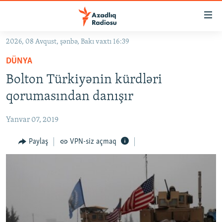
Keçid
linkləri
Əsas
2026, 08 Avqust, şənbə, Bakı vaxtı 16:39
məzmuna
GÜNDƏM
DÜNYA
qayıt
#İZAHLA
Əsas
Bolton Türkiyənin kürdləri
KORRUPSIOMETR
naviqasiyaya
qorumasından danışır
qayıt
#ƏSLINDƏ
Axtarışa
Yanvar 07, 2019
FƏRQƏ BAX
keç
QANUNI DOĞRU
Paylaş
VPN-siz açmaq
ARAŞDIRMA
MULTIMEDIA
RADIO ARXIV
VIDEO
HAQQIMIZDA
FOTOQALEREYA
OXU ZALI