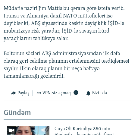
Müdafiə naziri Jim Mattis bu qərara görə istefa verib.
Fransa və Almaniya daxil NATO müttəfiqləri isə
deyiblər ki, ABŞ siyasətində kəskin dəyişiklik İŞİD-lə
mübarizəyə risk yaradar, İŞİD-lə savaşan kürd
yaraqlılarını təhlükəyə salar.
Boltonun sözləri ABŞ administrasiyasından ilk dəfə
olaraq geri çəkilmə planının ertələnməsini təsdiqləməsi
sayılır. İlkin olaraq planın bir neçə həftəyə
tamamlanacağı gözlənirdi.
Paylaş
VPN-siz açmaq
Bizi izlə
Gündəm
'Guya Əli Kərimliyə 850 min