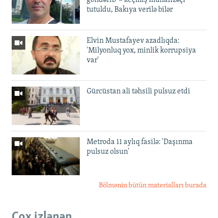
göndərib' – keçmiş mühafizəçi
tutuldu, Bakıya verilə bilər
Elvin Mustafayev azadlıqda:
'Milyonluq yox, minlik korrupsiya
var'
Gürcüstan ali təhsili pulsuz etdi
Metroda 11 aylıq fasilə: 'Daşınma
pulsuz olsun'
Bölmənin bütün materialları burada
Çox izlənən