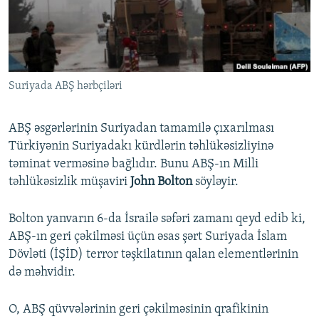
İNFOQRAFIKA
AZƏRBAYCAN ƏDƏBIYYATI KITABXANASI
MISSIYAMIZ
BIZI IZLƏ
KARIKATURA
İSLAM VƏ DEMOKRATIYA
PEŞƏ ETIKASI VƏ JURNALISTIKA STANDARTLARIMIZ
İZ - MƏDƏNIYYƏT PROQRAMI
MATERIALLARIMIZDAN ISTIFADƏ
Suriyada ABŞ hərbçiləri
AZADLIQRADIOSU MOBIL TELEFONUNUZDA
RFE/RL-in bütün saytları
BIZIMLƏ ƏLAQƏ
ABŞ əsgərlərinin Suriyadan tamamilə çıxarılması
XƏBƏR BÜLLETENLƏRIMIZ
Türkiyənin Suriyadakı kürdlərin təhlükəsizliyinə
təminat verməsinə bağlıdır. Bunu ABŞ-ın Milli
təhlükəsizlik müşaviri
John Bolton
söyləyir.
Bolton yanvarın 6-da İsrailə səfəri zamanı qeyd edib ki,
ABŞ-ın geri çəkilməsi üçün əsas şərt Suriyada İslam
Dövləti (İŞİD) terror təşkilatının qalan elementlərinin
də məhvidir.
O, ABŞ qüvvələrinin geri çəkilməsinin qrafikinin