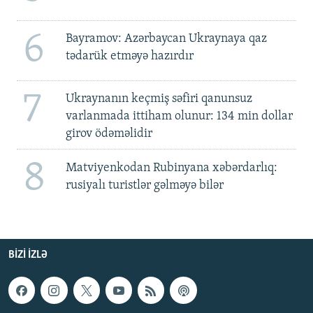
6
Bayramov: Azərbaycan Ukraynaya qaz
tədarük etməyə hazırdır
7
Ukraynanın keçmiş səfiri qanunsuz
varlanmada ittiham olunur: 134 min dollar
girov ödəməlidir
8
Matviyenkodan Rubinyana xəbərdarlıq:
rusiyalı turistlər gəlməyə bilər
BIZI IZLƏ