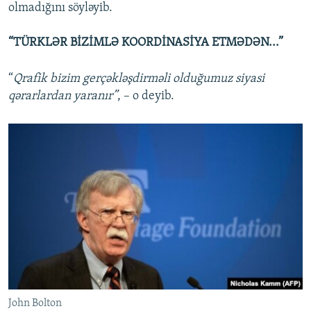
olmadığını söyləyib.
“TÜRKLƏR BİZİMLƏ KOORDİNASİYA ETMƏDƏN...”
“
Qrafik bizim gerçəkləşdirməli olduğumuz siyasi
qərarlardan yaranır”
, – o deyib.
John Bolton