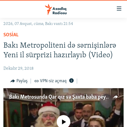
Keçid
linkləri
Əsas
2026, 07 Avqust, cümə, Bakı vaxtı 21:54
məzmuna
GÜNDƏM
SOSIAL
qayıt
#İZAHLA
Əsas
Bakı Metropoliteni də sərnişinlərə
KORRUPSIOMETR
naviqasiyaya
Yeni il sürprizi hazırlayıb (Video)
qayıt
#ƏSLINDƏ
Axtarışa
Dekabr 29, 2018
FƏRQƏ BAX
keç
QANUNI DOĞRU
Paylaş
VPN-siz açmaq
ARAŞDIRMA
Bakı Metrosunda Qar qız və Şaxta baba peyda olub
MULTIMEDIA
RADIO ARXIV
VIDEO
HAQQIMIZDA
No media source currently available
FOTOQALEREYA
OXU ZALI