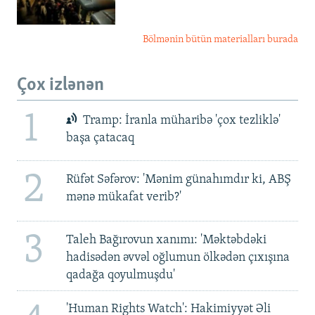
Bölmənin bütün materialları burada
Çox izlənən
1
Tramp: İranla müharibə 'çox tezliklə'
başa çatacaq
2
Rüfət Səfərov: 'Mənim günahımdır ki, ABŞ
mənə mükafat verib?'
3
Taleh Bağırovun xanımı: 'Məktəbdəki
hadisədən əvvəl oğlumun ölkədən çıxışına
qadağa qoyulmuşdu'
'Human Rights Watch': Hakimiyyət Əli