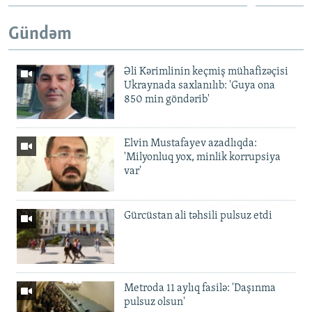
Gündəm
Əli Kərimlinin keçmiş mühafizəçisi
Ukraynada saxlanılıb: 'Guya ona
850 min göndərib'
Elvin Mustafayev azadlıqda:
'Milyonluq yox, minlik korrupsiya
var'
Gürcüstan ali təhsili pulsuz etdi
Metroda 11 aylıq fasilə: 'Daşınma
pulsuz olsun'