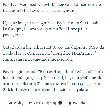
Bəxtiyar Məmmədov deyir ki, hər Yeni ildə sərnşinlərə
bu cür müxtəlif əyləncələr hazırlayırlar.
Uşaqlardan şeir və nəğmə hədiyyələri alan Şaxta baba
ilə Qar qız , balaca sərnişinlərə Yeni il sovqatları
paylayıblar.
Qatarlardan biri səhər saat 10:40-da, digəri isə 17:30-da
xətdə olur və Qırmızı xətt, "İçərişəhər-HəziAslanov"
stansiyaları istiqamətində hərəkət edir.
Bayram günlərində “Bakı Metropoliteni” gücləndirilmiş
iş rejimində çalışacaq. Şəhərdə ki, bayram şənlikləri ilə
əlaqədar dekabrın 31-dən yanvarın 1-nə keçən gecə saat
2-dək stansiyalar sərnişinlərin üzünə açıq olacaq.
Paylaş
VPN-siz açmaq
Bizi izlə