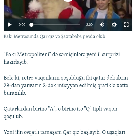
İNFOQRAFIKA
AZƏRBAYCAN ƏDƏBIYYATI KITABXANASI
MISSIYAMIZ
BIZI IZLƏ
KARIKATURA
İSLAM VƏ DEMOKRATIYA
PEŞƏ ETIKASI VƏ JURNALISTIKA STANDARTLARIMIZ
0:00
2:00
İZ - MƏDƏNIYYƏT PROQRAMI
MATERIALLARIMIZDAN ISTIFADƏ
Bakı Metrosunda Qar qız və Şaxtababa peyda olub
AZADLIQRADIOSU MOBIL TELEFONUNUZDA
RFE/RL-in bütün saytları
BIZIMLƏ ƏLAQƏ
"Bakı Metropoliteni" də sərnişinlərə yeni il sürprizi
XƏBƏR BÜLLETENLƏRIMIZ
hazırlayıb.
Belə ki, retro vaqonların qoşulduğu iki qatar dekabrın
29-dan yanvarın 2-dək müəyyən edilmiş qrafiklə xəttə
buraxılıb.
Qatarlardan birinə "A", o birinə isə "Q" tipli vaqon
qoşulub.
Yeni ilin ovqatlı tamaşanı Qar qız başlayıb. O uşaqları