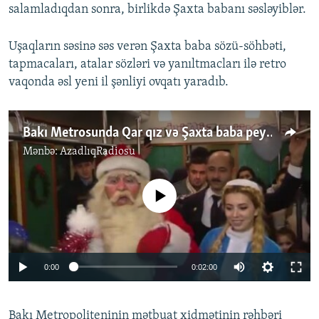
salamladıqdan sonra, birlikdə Şaxta babanı səsləyiblər.
Uşaqların səsinə səs verən Şaxta baba sözü-söhbəti,
tapmacaları, atalar sözləri və yanıltmacları ilə retro
vaqonda əsl yeni il şənliyi ovqatı yaradıb.
Bakı Metrosunda Qar qız və Şaxta baba peyda olub
Mənbə:
AzadlıqRadiosu
No media source currently available
0:00
0:02:00
Bakı Metropoliteninin mətbuat xidmətinin rəhbəri