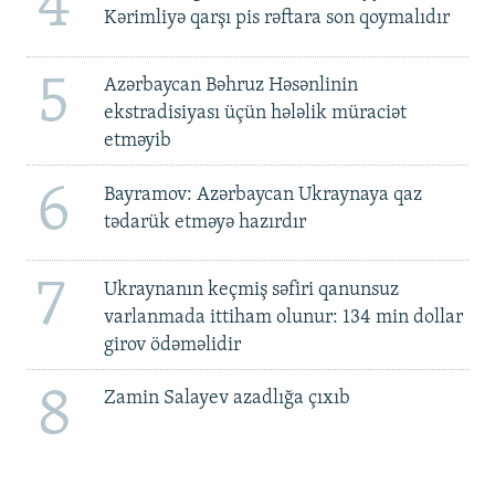
4
Kərimliyə qarşı pis rəftara son qoymalıdır
5
Azərbaycan Bəhruz Həsənlinin
ekstradisiyası üçün hələlik müraciət
etməyib
6
Bayramov: Azərbaycan Ukraynaya qaz
tədarük etməyə hazırdır
7
Ukraynanın keçmiş səfiri qanunsuz
varlanmada ittiham olunur: 134 min dollar
girov ödəməlidir
8
Zamin Salayev azadlığa çıxıb