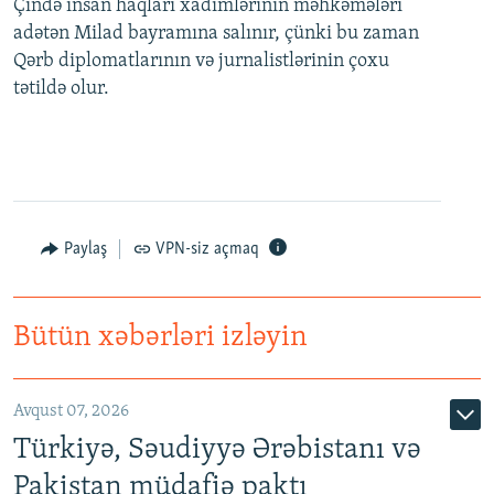
Çində insan haqları xadimlərinin məhkəmələri
adətən Milad bayramına salınır, çünki bu zaman
Qərb diplomatlarının və jurnalistlərinin çoxu
tətildə olur.
Paylaş
VPN-siz açmaq
Bütün xəbərləri izləyin
Avqust 07, 2026
Türkiyə, Səudiyyə Ərəbistanı və
Pakistan müdafiə paktı