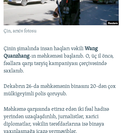
İNFOQRAFIKA
AZƏRBAYCAN ƏDƏBIYYATI KITABXANASI
MISSIYAMIZ
BIZI IZLƏ
KARIKATURA
İSLAM VƏ DEMOKRATIYA
PEŞƏ ETIKASI VƏ JURNALISTIKA STANDARTLARIMIZ
İZ - MƏDƏNIYYƏT PROQRAMI
MATERIALLARIMIZDAN ISTIFADƏ
Çin, arxiv fotosu
AZADLIQRADIOSU MOBIL TELEFONUNUZDA
RFE/RL-in bütün saytları
BIZIMLƏ ƏLAQƏ
Çinin şimalında insan haqları vəkili
Wang
Quanzhang
-ın məhkəməsi başlanıb. O, üç il öncə,
XƏBƏR BÜLLETENLƏRIMIZ
fəallara qarşı təzyiq kampaniyası çərçivəsində
saxlanıb.
Dekabrın 26-da məhkəmənin binasını 20-dən çox
mülkigeyimli polis qoruyub.
Məhkəmə qarşısında etiraz edən iki fəal hadisə
yerindən uzaqlaşdırılıb, jurnalistlər, xarici
diplomatlar, vəkilin tərəfdarlarına isə binaya
yaxınlaşmağa icazə verməyiblər.