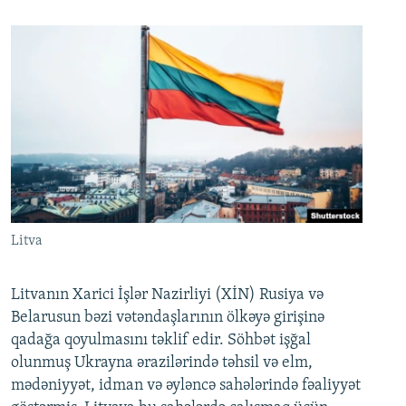
Litva
Litvanın Xarici İşlər Nazirliyi (XİN) Rusiya və
Belarusun bəzi vətəndaşlarının ölkəyə girişinə
qadağa qoyulmasını təklif edir. Söhbət işğal
olunmuş Ukrayna ərazilərində təhsil və elm,
mədəniyyət, idman və əyləncə sahələrində fəaliyyət