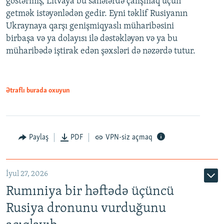
göstərmiş, Litvaya bu sahələrdə çalışmaq üçün
getmək istəyənlədən gedir. Eyni təklif Rusiyanın
Ukraynaya qarşı genişmiqyaslı müharibəsini
birbaşa və ya dolayısı ilə dəstəkləyən və ya bu
müharibədə iştirak edən şəxsləri də nəzərdə tutur.
Ətraflı burada oxuyun
Paylaş
PDF
VPN-siz açmaq
İyul 27, 2026
Rumıniya bir həftədə üçüncü
Rusiya dronunu vurduğunu