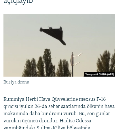
açıqlayıb
Rusiya dronu
Rumıniya Hərbi Hava Qüvvələrinə məxsus F-16
qırıcısı iyulun 26-da səhər saatlarında ölkənin hava
məkanında daha bir dronu vurub. Bu, son günlər
vurulan üçüncü drondur. Hadisə Odessa
yaxınlığındakı Sulina-Kiliya bölgəsində,