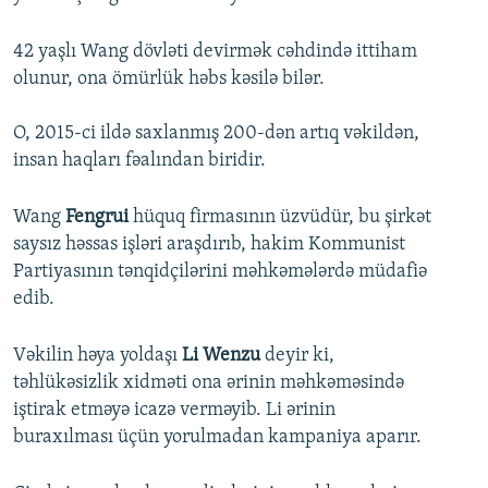
42 yaşlı Wang dövləti devirmək cəhdində ittiham
olunur, ona ömürlük həbs kəsilə bilər.
O, 2015-ci ildə saxlanmış 200-dən artıq vəkildən,
insan haqları fəalından biridir.
Wang
Fengrui
hüquq firmasının üzvüdür, bu şirkət
saysız həssas işləri araşdırıb, hakim Kommunist
Partiyasının tənqidçilərini məhkəmələrdə müdafiə
edib.
Vəkilin həya yoldaşı
Li Wenzu
deyir ki,
təhlükəsizlik xidməti ona ərinin məhkəməsində
iştirak etməyə icazə verməyib. Li ərinin
buraxılması üçün yorulmadan kampaniya aparır.