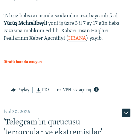
Təbriz həbsxanasında saxlanılan azərbaycanlı fəal
Yürüş Mehrəlibəyli
yeni iş üzrə 3 il 7 ay 17 gün həbs
cəzasına məhkum edilib. Xəbəri İnsan Haqları
Fəallarının Xəbər Agentliyi (
HRANA
) yayıb.
Ətraflı burada oxuyun
Paylaş
PDF
VPN-siz açmaq
İyul 30, 2026
'Telegram'ın qurucusu
'terrorçular və ekstremistlər'