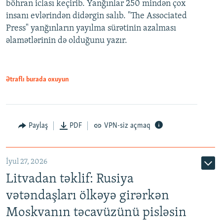
böhran iclası keçirib. Yanğınlar 250 mindən çox
insanı evlərindən didərgin salıb. "The Associated
Press" yanğınların yayılma sürətinin azalması
əlamətlərinin də olduğunu yazır.
Ətraflı burada oxuyun
Paylaş
PDF
VPN-siz açmaq
İyul 27, 2026
Litvadan təklif: Rusiya
vətəndaşları ölkəyə girərkən
Moskvanın təcavüzünü pisləsin