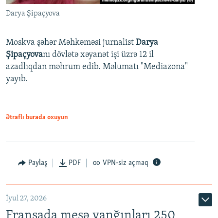
Darya Şipaçyova
Moskva şəhər Məhkəməsi jurnalist
Darya
Şipaçyova
nı dövlətə xəyanət işi üzrə 12 il
azadlıqdan məhrum edib. Məlumatı "Mediazona"
yayıb.
Ətraflı burada oxuyun
Paylaş
PDF
VPN-siz açmaq
İyul 27, 2026
Fransada meşə yanğınları 250