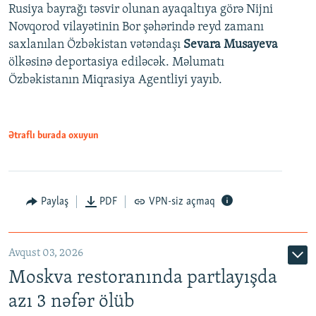
Rusiya bayrağı təsvir olunan ayaqaltıya görə Nijni
Novqorod vilayətinin Bor şəhərində reyd zamanı
saxlanılan Özbəkistan vətəndaşı
Sevara Musayeva
ölkəsinə deportasiya ediləcək. Məlumatı
Özbəkistanın Miqrasiya Agentliyi yayıb.
Ətraflı burada oxuyun
Paylaş
PDF
VPN-siz açmaq
Avqust 03, 2026
Moskva restoranında partlayışda
azı 3 nəfər ölüb