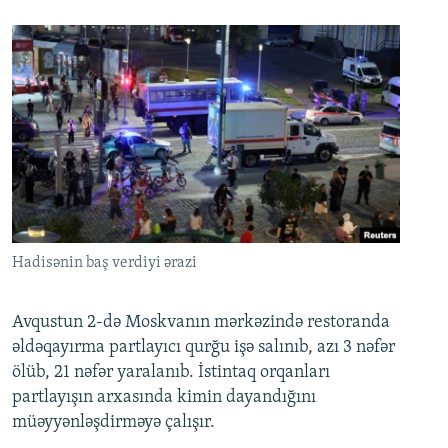
Hadisənin baş verdiyi ərazi
Avqustun 2-də Moskvanın mərkəzində restoranda
əldəqayırma partlayıcı qurğu işə salınıb, azı 3 nəfər
ölüb, 21 nəfər yaralanıb. İstintaq orqanları
partlayışın arxasında kimin dayandığını
müəyyənləşdirməyə çalışır.