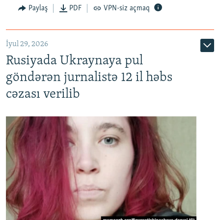
Paylaş
PDF
VPN-siz açmaq
İyul 29, 2026
Rusiyada Ukraynaya pul
göndərən jurnalistə 12 il həbs
cəzası verilib