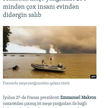
mindən çox insanı evindən
didərgin salıb
Fransada meşə yanğınından qalxan tüstü
İyulun 27-də Fransa prezidenti
Emmanuel Makron
nəzarətdən çıxmış iri meşə yanğınları ilə bağlı