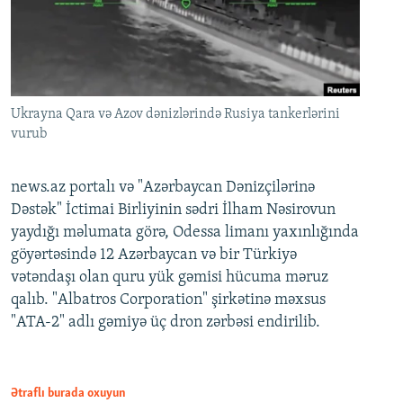
Ukrayna Qara və Azov dənizlərində Rusiya tankerlərini
vurub
news.az portalı və "Azərbaycan Dənizçilərinə
Dəstək" İctimai Birliyinin sədri İlham Nəsirovun
yaydığı məlumata görə, Odessa limanı yaxınlığında
göyərtəsində 12 Azərbaycan və bir Türkiyə
vətəndaşı olan quru yük gəmisi hücuma məruz
qalıb. "Albatros Corporation" şirkətinə məxsus
"ATA-2" adlı gəmiyə üç dron zərbəsi endirilib.
Ətraflı burada oxuyun