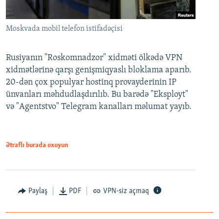
Moskvada mobil telefon istifadəçisi
Rusiyanın "Roskomnadzor" xidməti ölkədə VPN
xidmətlərinə qarşı genişmiqyaslı bloklama aparıb.
20-dən çox populyar hostinq provayderinin IP
ünvanları məhdudlaşdırılıb. Bu barədə "Eksployt"
və "Agentstvo" Telegram kanalları məlumat yayıb.
Ətraflı burada oxuyun
Paylaş
PDF
VPN-siz açmaq