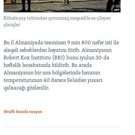
Kölndə yay istisindən qorunmaq məqsədilə su çiləyən
şlanqlar
Bu il Almaniyada təxminən 9 min 800 nəfər isti ilə
əlaqəli səbəblərdən həyatını itirib. Almaniyanın
Robert Kox İnstitutu (RKI) bunu iyulun 30-da
həftəlik hesabatında bildirib. Bu arada
Almaniyanın bir sıra bölgələrində havanın
temperaturunun 40 dərəcə Selsidən yuxarı
qalxacağı gözlənilir.
Ətraflı burada oxuyun