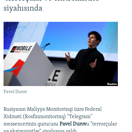
siyahısında
Pavel Durov
Rusiyanın Maliyyə Monitorinqi üzrə Federal
Xidməti (Rosfinmonitorinq) "Telegram"
messencerinin qurucusu
Pavel Durov
u "terrorçular
və ekstremistlər" siyahısına salıb.