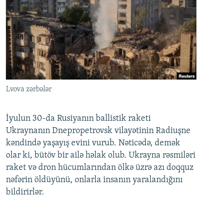
Lvova zərbələr
İyulun 30-da Rusiyanın ballistik raketi
Ukraynanın Dnepropetrovsk vilayətinin Radiuşne
kəndində yaşayış evini vurub. Nəticədə, demək
olar ki, bütöv bir ailə həlak olub. Ukrayna rəsmiləri
raket və dron hücumlarından ölkə üzrə azı doqquz
nəfərin öldüyünü, onlarla insanın yaralandığını
bildirirlər.