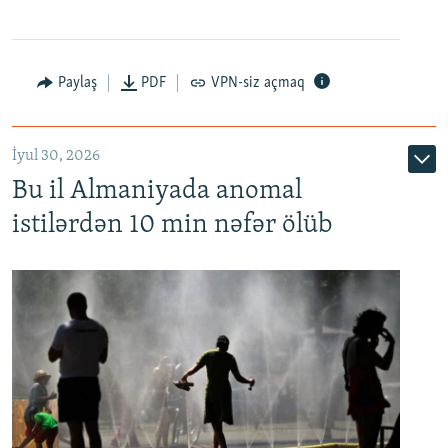
Paylaş
PDF
VPN-siz açmaq
İyul 30, 2026
Bu il Almaniyada anomal
istilərdən 10 min nəfər ölüb