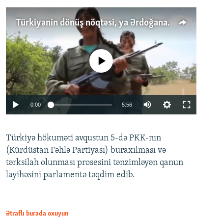
Türkiyənin dönüş nöqtəsi, ya Ərdoğana üçüncü şans: PKK ilə qəfil barışıq nə deməkdir?
No media source currently available
Auto
0:00
5:56
240p
Türkiyə hökuməti avqustun 5-də PKK-nın
360p
(Kürdüstan Fəhlə Partiyası) buraxılması və
480p
Auto
240p
360p
480p
tərksilah olunması prosesini tənzimləyən qanun
720p
layihəsini parlamentə təqdim edib.
720p
1080p
1080p
Ətraflı burada oxuyun