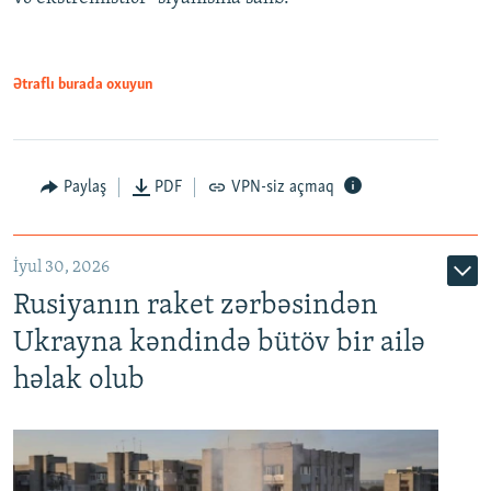
Ətraflı burada oxuyun
Paylaş
PDF
VPN-siz açmaq
İyul 30, 2026
Rusiyanın raket zərbəsindən
Ukrayna kəndində bütöv bir ailə
həlak olub