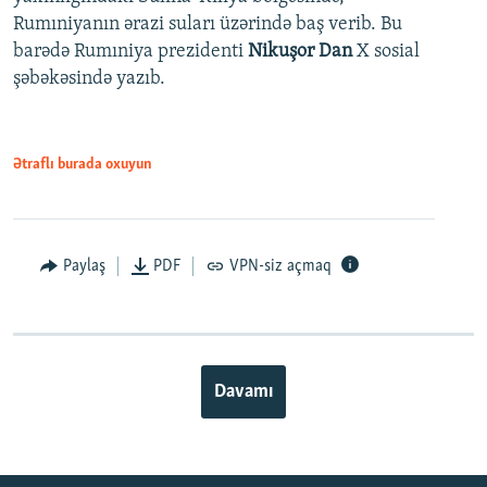
Rumıniyanın ərazi suları üzərində baş verib. Bu
barədə Rumıniya prezidenti
Nikuşor Dan
X sosial
şəbəkəsində yazıb.
Ətraflı burada oxuyun
Paylaş
PDF
VPN-siz açmaq
Davamı