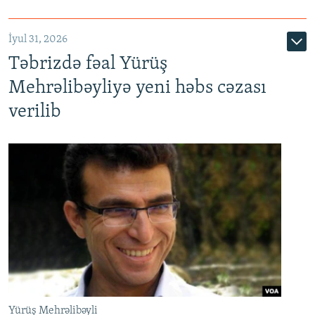
İyul 31, 2026
Təbrizdə fəal Yürüş
Mehrəlibəyliyə yeni həbs cəzası
verilib
Yürüş Mehrəlibəyli