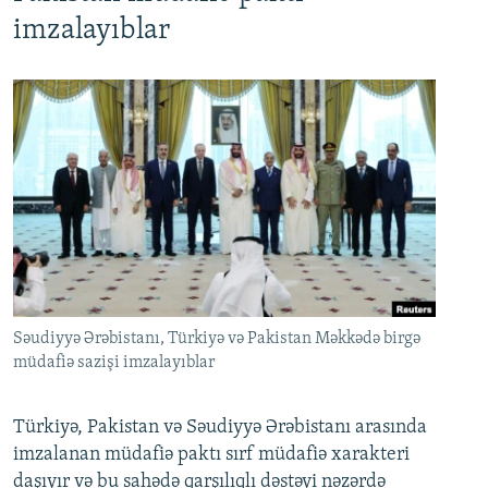
imzalayıblar
Səudiyyə Ərəbistanı, Türkiyə və Pakistan Məkkədə birgə
müdafiə sazişi imzalayıblar
Türkiyə, Pakistan və Səudiyyə Ərəbistanı arasında
imzalanan müdafiə paktı sırf müdafiə xarakteri
daşıyır və bu sahədə qarşılıqlı dəstəyi nəzərdə