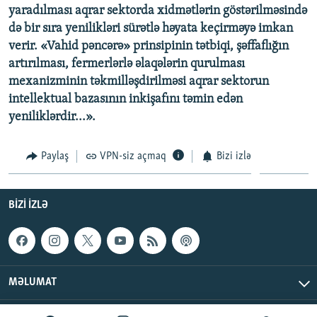
yaradılması aqrar sektorda xidmətlərin göstərilməsində
də bir sıra yenilikləri sürətlə həyata keçirməyə imkan
verir. «Vahid pəncərə» prinsipinin tətbiqi, şəffaflığın
artırılması, fermerlərlə əlaqələrin qurulması
mexanizminin təkmilləşdirilməsi aqrar sektorun
intellektual bazasının inkişafını təmin edən
yeniliklərdir...».
Paylaş
VPN-siz açmaq
Bizi izlə
BIZI IZLƏ
MƏLUMAT