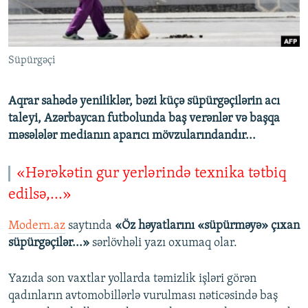
İNFOQRAFIKA
AZƏRBAYCAN ƏDƏBIYYATI KITABXANASI
MISSIYAMIZ
BIZI IZLƏ
KARIKATURA
İSLAM VƏ DEMOKRATIYA
PEŞƏ ETIKASI VƏ JURNALISTIKA STANDARTLARIMIZ
Süpürgəçi
İZ - MƏDƏNIYYƏT PROQRAMI
MATERIALLARIMIZDAN ISTIFADƏ
AZADLIQRADIOSU MOBIL TELEFONUNUZDA
RFE/RL-in bütün saytları
Aqrar sahədə yeniliklər, bəzi küçə süpürgəçilərin acı
BIZIMLƏ ƏLAQƏ
taleyi, Azərbaycan futbolunda baş verənlər və başqa
məsələlər medianın aparıcı mövzularındandır...
XƏBƏR BÜLLETENLƏRIMIZ
«Hərəkətin gur yerlərində texnika tətbiq
edilsə,...»
Modern.az
saytında
«Öz həyatlarını «süpürməyə» çıxan
süpürgəçilər...»
sərlövhəli yazı oxumaq olar.
Yazıda son vaxtlar yollarda təmizlik işləri görən
qadınların avtomobillərlə vurulması nəticəsində baş