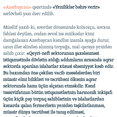
«Azərbaycan»
qəzetində
«Yeniliklər bəhrə verir»
sərlövhəli yazı dərc edilib.
Müəllif yazıb ki, sovetlər dönəmində kolxozçu, sovxoz
fəhləsi deyilən, ondan əvvəl isə mülkədar kimi
damğalanan Azərbaycan kəndlisi inamla ayağa durur,
uzun illər əlindən alınmış torpağa, mal-qaraya yenidən
sahib çıxır:
«Qeyri-neft sektorunun şaxələnməsi
istiqamətində dövlətin atdığı addımların sırasında aqrar
sektorda aparılan islahatlar xüsusi əhəmiyyət kəsb edir.
Bu baxımdan önə çəkilən vacib məsələlərdən biri
müasir elmi bilikləri və təcrübəni ölkənin aqrar
sektorunda hamı üçün əlçatan etməkdir. Kənd
təsərrüfatının bütün istiqamətlərinin harmonik inkişafı
üçün kiçik pay torpaq sahiblərinin və islahatlardan
kənarda qalan fermerlərin yenidən təşkilatlanması,
müasir dünya təcrübəsi ilə tanış edilməsi,