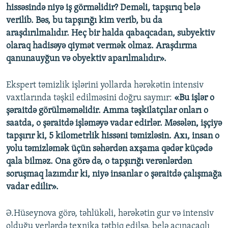
hissəsində niyə iş görməlidir? Deməli, tapşırıq belə
verilib. Bəs, bu tapşırığı kim verib, bu da
araşdırılmalıdır. Heç bir halda qabaqcadan, subyektiv
olaraq hadisəyə qiymət vermək olmaz. Araşdırma
qanunauyğun və obyektiv aparılmalıdır».
Ekspert təmizlik işlərini yollarda hərəkətin intensiv
vaxtlarında təşkil edilməsini doğru saymır:
«Bu işlər o
şəraitdə görülməməlidir. Amma təşkilatçılar onları o
saatda, o şəraitdə işləməyə vadar edirlər. Məsələn, işçiyə
tapşırır ki, 5 kilometrlik hissəni təmizləsin. Axı, insan o
yolu təmizləmək üçün səhərdən axşama qədər küçədə
qala bilməz. Ona görə də, o tapşırığı verənlərdən
soruşmaq lazımdır ki, niyə insanlar o şəraitdə çalışmağa
vadar edilir».
Ə.Hüseynova görə, təhlükəli, hərəkətin gur və intensiv
olduğu yerlərdə texnika tətbiq edilsə, belə acınacaqlı