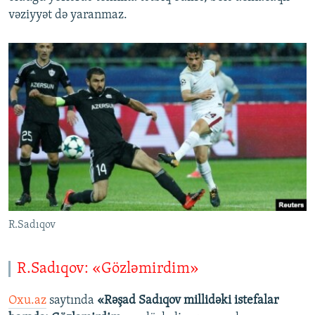
vəziyyət də yaranmaz.
R.Sadıqov
R.Sadıqov: «Gözləmirdim»
Oxu.az
saytında
«Rəşad Sadıqov millidəki istefalar