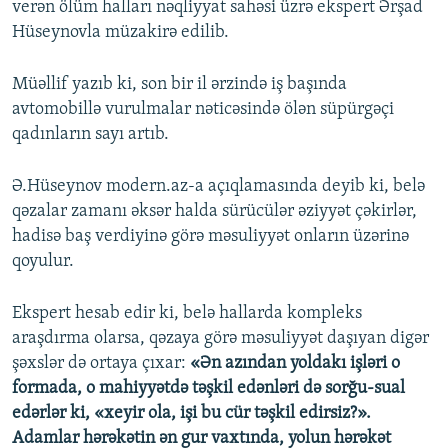
verən ölüm halları nəqliyyat sahəsi üzrə ekspert Ərşad
Hüseynovla müzakirə edilib.
Müəllif yazıb ki, son bir il ərzində iş başında
avtomobillə vurulmalar nəticəsində ölən süpürgəçi
qadınların sayı artıb.
Ə.Hüseynov modern.az-a açıqlamasında deyib ki, belə
qəzalar zamanı əksər halda sürücülər əziyyət çəkirlər,
hadisə baş verdiyinə görə məsuliyyət onların üzərinə
qoyulur.
Ekspert hesab edir ki, belə hallarda kompleks
araşdırma olarsa, qəzaya görə məsuliyyət daşıyan digər
şəxslər də ortaya çıxar:
«Ən azından yoldakı işləri o
formada, o mahiyyətdə təşkil edənləri də sorğu-sual
edərlər ki, «xeyir ola, işi bu cür təşkil edirsiz?».
Adamlar hərəkətin ən gur vaxtında, yolun hərəkət