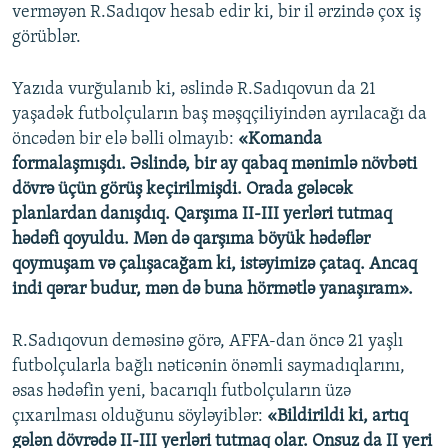
verməyən R.Sadıqov hesab edir ki, bir il ərzində çox iş
görüblər.
Yazıda vurğulanıb ki, əslində R.Sadıqovun da 21
yaşadək futbolçuların baş məşqçiliyindən ayrılacağı da
öncədən bir elə bəlli olmayıb:
«Komanda
formalaşmışdı. Əslində, bir ay qabaq mənimlə növbəti
dövrə üçün görüş keçirilmişdi. Orada gələcək
planlardan danışdıq. Qarşıma II-III yerləri tutmaq
hədəfi qoyuldu. Mən də qarşıma böyük hədəflər
qoymuşam və çalışacağam ki, istəyimizə çataq. Ancaq
indi qərar budur, mən də buna hörmətlə yanaşıram».
R.Sadıqovun deməsinə görə, AFFA-dan öncə 21 yaşlı
futbolçularla bağlı nəticənin önəmli saymadıqlarını,
əsas hədəfin yeni, bacarıqlı futbolçuların üzə
çıxarılması olduğunu söyləyiblər:
«Bildirildi ki, artıq
gələn dövrədə II-III yerləri tutmaq olar. Onsuz da II yeri