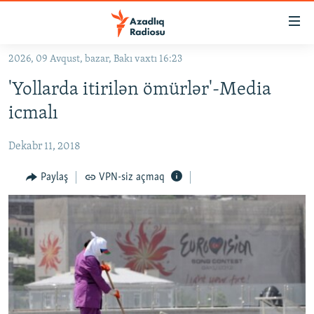
Keçid
linkləri
Əsas
2026, 09 Avqust, bazar, Bakı vaxtı 16:23
məzmuna
GÜNDƏM
'Yollarda itirilən ömürlər'-Media
qayıt
#İZAHLA
Əsas
icmalı
KORRUPSIOMETR
naviqasiyaya
qayıt
Dekabr 11, 2018
#ƏSLINDƏ
Axtarışa
FƏRQƏ BAX
Paylaş
VPN-siz açmaq
keç
QANUNI DOĞRU
ARAŞDIRMA
MULTIMEDIA
RADIO ARXIV
VIDEO
HAQQIMIZDA
FOTOQALEREYA
OXU ZALI