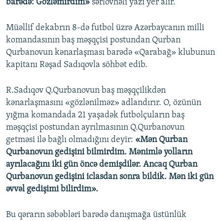
barədə: Gözləmirdim»
sərlövhəli yazı yer alır.
Müəllif dekabrın 8-də futbol üzrə Azərbaycanın milli
komandasının baş məşqçisi postundan Qurban
Qurbanovun kənarlaşması barədə «Qarabağ» klubunun
kapitanı Rəşad Sadıqovla söhbət edib.
R.Sadıqov Q.Qurbanovun baş məşqçilikdən
kənarlaşmasını «gözlənilməz» adlandırır. O, özünün
yığma komandada 21 yaşadək futbolçuların baş
məşqçisi postundan ayrılmasının Q.Qurbanovun
getməsi ilə bağlı olmadığını deyir:
«Mən Qurban
Qurbanovun gedişini bilmirdim. Mənimlə yolların
ayrılacağını iki gün öncə demişdilər. Ancaq Qurban
Qurbanovun gedişini iclasdan sonra bildik. Mən iki gün
əvvəl gedişimi bilirdim».
Bu qərarın səbəbləri barədə danışmağa üstünlük