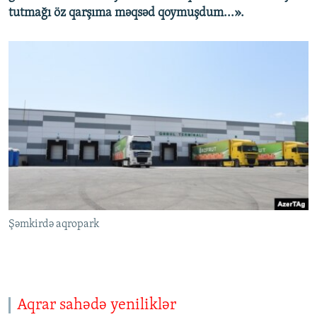
tutmağı öz qarşıma məqsəd qoymuşdum...».
Şəmkirdə aqropark
Aqrar sahədə yeniliklər